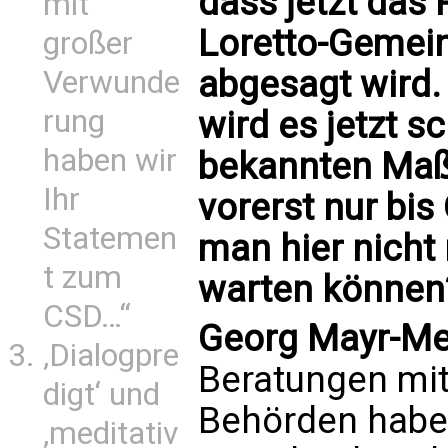
dass jetzt das 
mit
Loretto-Gemein
großer
abgesagt wird.
Verwunde
rung
wird es jetzt s
haben wir
bekannten Maß
Ihr
vorerst nur bis
Statemen
man hier nicht
t zum
warten können
CSD…“
Georg Mayr-Me
‚Dialogpre
Beratungen mit
digt‘ und
Behörden haben
‚meditativ