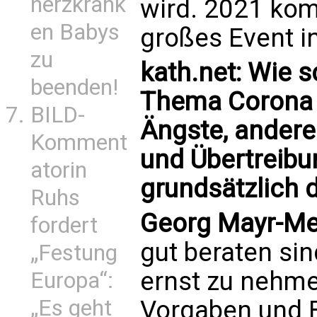
herzkrank
wird. 2021 kom
en Babys
großes Event i
zu
kath.net: Wie s
beenden!
Thema Corona e
BILD-
Ängste, andere
Komment
und Übertreibu
atorin
grundsätzlich 
Ruhs
Georg Mayr-Me
fordert
gut beraten sin
„Festung
ernst zu nehme
Europa“:
Vorgaben und B
„Es geht