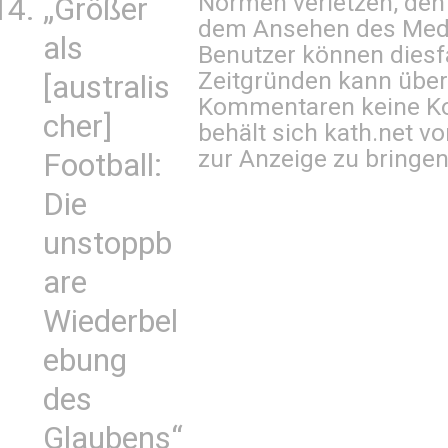
Normen verletzen, den
„Größer
dem Ansehen des Mediu
als
Benutzer können diesfa
Zeitgründen kann über
[australis
Kommentaren keine Ko
cher]
behält sich kath.net vo
zur Anzeige zu bringen
Football:
Die
unstoppb
are
Wiederbel
ebung
des
Glaubens“