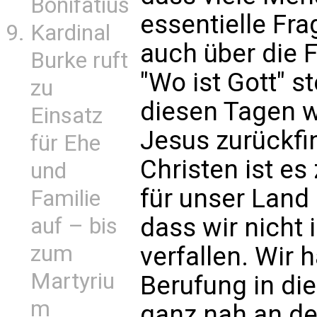
Bonifatius
essentielle Fr
Kardinal
auch über die F
Burke ruft
"Wo ist Gott" st
zu
diesen Tagen w
Einsatz
Jesus zurückfi
für Ehe
Christen ist es
und
für unser Land 
Familie
dass wir nicht 
auf – bis
zum
verfallen. Wir
Martyriu
Berufung in di
m
ganz nah an der