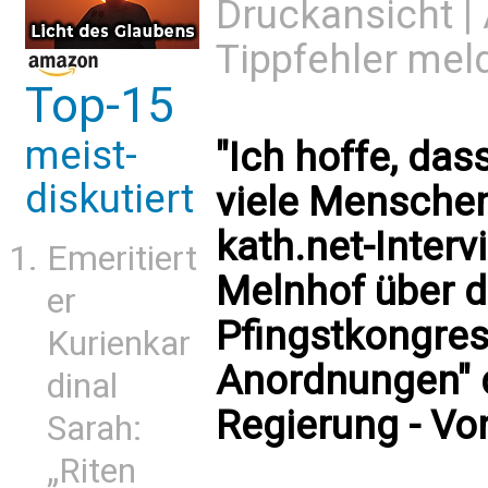
Druckansicht
|
Tippfehler mel
Top-15
meist-
"Ich hoffe, das
diskutiert
viele Menschen
kath.net-Inter
Emeritiert
Melnhof über d
er
Pfingstkongres
Kurienkar
Anordnungen" d
dinal
Regierung - Vo
Sarah:
„Riten