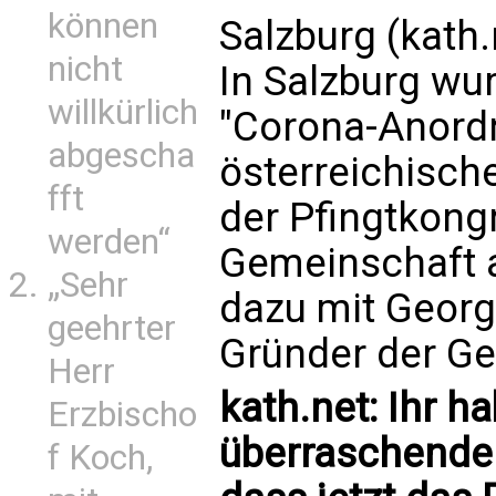
können
Salzburg (kath.
nicht
In Salzburg w
willkürlich
"Corona-Anord
abgescha
österreichisch
fft
der Pfingtkongr
werden“
Gemeinschaft a
„Sehr
dazu mit Geor
geehrter
Gründer der Ge
Herr
kath.net: Ihr 
Erzbischo
überraschende
f Koch,