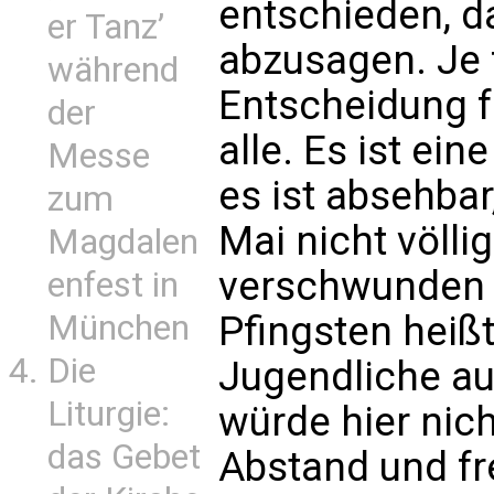
entschieden, d
er Tanz’
abzusagen. Je 
während
Entscheidung fä
der
alle. Es ist ein
Messe
es ist absehbar
zum
Mai nicht völli
Magdalen
verschwunden i
enfest in
Pfingsten heißt
München
Die
Jugendliche au
Liturgie:
würde hier nich
das Gebet
Abstand und fr