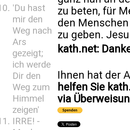
'Du hast
zu beten, für 
mir den
den Menschen 
Weg nach
zu geben. Jesu 
Ars
kath.net: Dank
gezeigt;
ich werde
Ihnen hat der A
Dir den
helfen Sie kath
Weg zum
via Überweisun
Himmel
zeigen'
IRRE! -