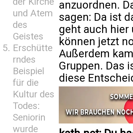
der Kirche
anzuordnen. Da
und Atem
sagen: Da ist d
des
geht auch hier 
Geistes
können jetzt no
Erschütte
Außerdem kame
rndes
Gruppen. Das i
Beispiel
diese Entscheid
für die
Kultur des
Todes:
Seniorin
wurde