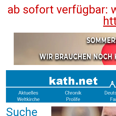
ab sofort verfügbar: 
ht
Suche