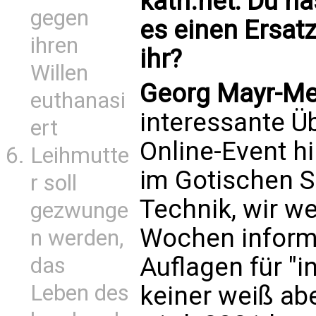
kath.net: Du h
gegen
es einen Ersat
ihren
ihr?
Willen
Georg Mayr-Me
euthanasi
interessante Üb
ert
Online-Event h
Leihmutte
im Gotischen S
r soll
Technik, wir w
gezwunge
Wochen informi
n werden,
Auflagen für "i
das
Leben des
keiner weiß abe