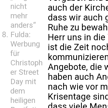
nicht
auch der Kirche
mehr
dass wir auch g
anders“
Ruhe zu bewahre
Fulda:
Herr uns in di
Werbung
ist die Zeit no
für
kommunizieren.
Christoph
Angebote, die 
er Street
haben auch Ang
Day mit
nach wie vor 
dem
Krisentage sin
heiligen
dass viele Men