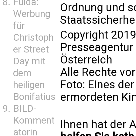
Fulda:
Ordnung und so
Werbung
Staatssicherhei
für
Copyright 2019
Christoph
Presseagentur
er Street
Österreich
Day mit
Alle Rechte vo
dem
Foto: Eines der
heiligen
ermordeten Ki
Bonifatius
BILD-
Komment
Ihnen hat der A
atorin