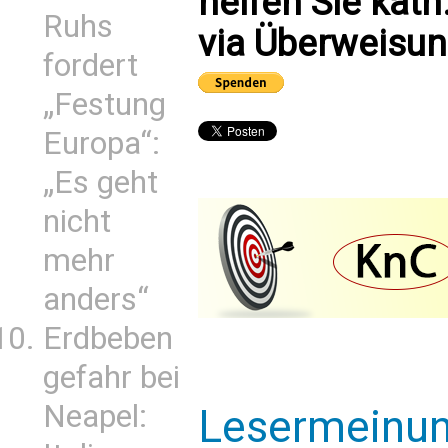
helfen Sie kath
Ruhs
via Überweisun
fordert
„Festung
Europa“:
„Es geht
nicht
mehr
anders“
Erdbeben
gefahr bei
Neapel:
Lesermeinu