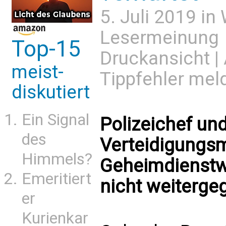
5. Juli 2019 in
Lesermeinung
Top-15
Druckansicht
|
meist-
Tippfehler mel
diskutiert
Ein Signal
Polizeichef un
des
Verteidigungsm
Himmels?
Geheimdienstw
Emeritiert
nicht weiterg
er
Kurienkar