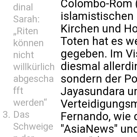
Colombo-Rom (k
dinal
islamistischen
Sarah:
Kirchen und Hot
„Riten
Toten hat es w
können
gegeben. Im Vi
nicht
diesmal allerdi
willkürlich
sondern der Pol
abgescha
Jayasundara un
fft
werden“
Verteidigungsm
Das
Fernando, wie 
Schweige
"AsiaNews" und