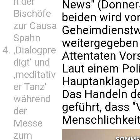
n der
News" (Donners
Bischöfe
beiden wird vo
zur Causa
Geheimdienstw
Spahn
weitergegeben
‚Dialogpre
Attentaten Vor
digt‘ und
Laut einem Poli
‚meditativ
Hauptanklagepu
er Tanz’
Das Handeln de
während
geführt, dass 
der
Menschlichkeit
Messe
zum