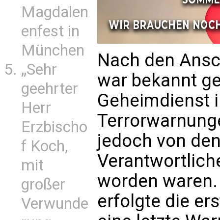
Magdalen
enfest in
München
Nach den Ansc
„Sehr
war bekannt ge
geehrter
Geheimdienst i
Herr
Terrorwarnunge
Erzbischo
jedoch von den
f Koch,
Verantwortliche
mit
worden waren.
großer
erfolgte die er
Verwunde