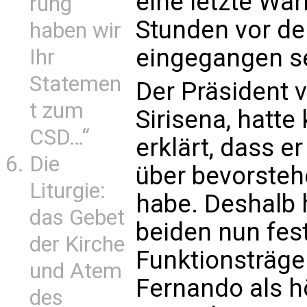
eine letzte Wa
rung
Stunden vor de
haben wir
eingegangen se
Ihr
Statemen
Der Präsident v
t zum
Sirisena, hatte
CSD…“
erklärt, dass e
Die
über bevorsteh
Liturgie:
habe. Deshalb h
das Gebet
beiden nun f
der Kirche
Funktionsträge
und Atem
Fernando als h
des