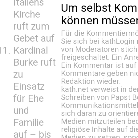
Italiens
Um selbst Kom
Kirche
können müssen 
ruft zum
Für die Kommentiermög
Gebet auf
Sie sich bei
kathLogin 
von Moderatoren stich
Kardinal
freigeschaltet. Ein Anr
Burke ruft
Ein Kommentar ist auf
Kommentare geben nic
zu
Redaktion wieder.
Einsatz
kath.net verweist in
Schreiben von Papst B
für Ehe
Kommunikationsmittel 
und
sich daran zu orientie
Medien mitzuteilen be
Familie
religiöse Inhalte auf 
auf – bis
Medien zu setzen, sond