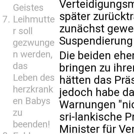
Verteidigungsm
Geistes
später zurücktr
Leihmutte
zunächst gewei
r soll
Suspendierung 
gezwunge
n werden,
Die beiden eh
das
bringen zu ihre
Leben des
hätten das Präs
herzkrank
jedoch habe da
en Babys
Warnungen "ni
zu
sri-lankische Pr
beenden!
Minister für Ve