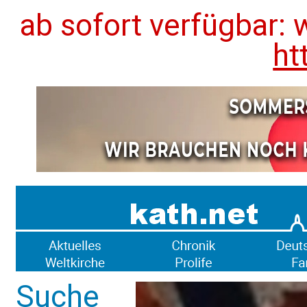
ab sofort verfügbar: 
ht
Suche