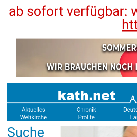
ab sofort verfügbar: 
ht
Suche