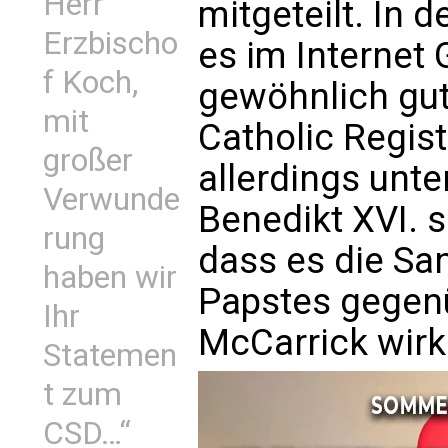
Herr
mitgeteilt. In
Erzbischo
es im Internet 
f Koch,
gewöhnlich gut 
mit
Catholic Regist
großer
allerdings unte
Verwunde
Benedikt XVI. s
rung
dass es die Sa
haben wir
Papstes gegen
Ihr
McCarrick wirk
Statemen
t zum
CSD…“