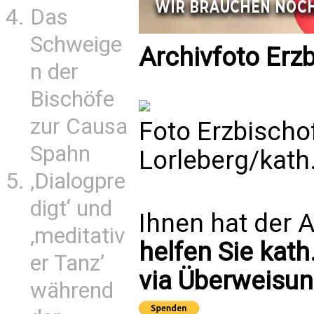
Das
Schweige
Archivfoto Erz
n der
Bischöfe
zur Causa
Foto Erzbischo
Spahn
Lorleberg/kath
‚Dialogpre
digt‘ und
Ihnen hat der A
‚meditativ
helfen Sie kath
er Tanz’
via Überweisun
während