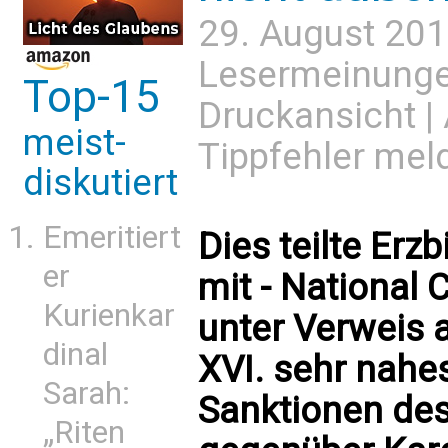
29. August 201
Lesermeinung
Top-15
Druckansicht
|
meist-
Tippfehler mel
diskutiert
Emeritiert
Dies teilte Er
er
mit - National 
Kurienkar
unter Verweis a
dinal
XVI. sehr nahe
Sarah:
Sanktionen des
„Riten