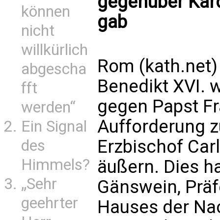
gegenüber Kard
können
gab
nicht
willkürlich
Rom (kath.net)
abgescha
Benedikt XVI. 
fft
gegen Papst Fr
werden“
Aufforderung z
Ein Signal
Erzbischof Car
des
Himmels?
äußern. Dies h
„Sehr
Gänswein, Präf
geehrter
Hauses der Na