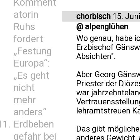
Komment
atorin
chorbisch
15. Jun
Ruhs
@ alpenglühen
fordert
Wo genau, habe ich
Erzbischof Gänswe
„Festung
Absichten".
Europa“:
„Es geht
Aber Georg Gänswe
Priester der Diöze
nicht
war jahrzehntelan
mehr
Vertrauensstellun
lehramtstreuen K
anders“
Erdbeben
Das gibt mögliche
gefahr bei
anderes Gewicht, a