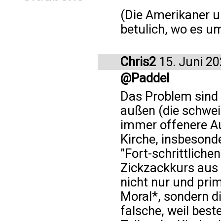
(Die Amerikaner u
betulich, wo es um
Chris2
15. Juni 2
@Paddel
Das Problem sind 
außen (die schwe
immer offenere Au
Kirche, insbeson
"Fort-schrittliche
Zickzackkurs aus 
nicht nur und pri
Moral*, sondern d
falsche, weil best