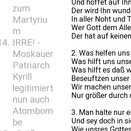
Und hoffet auf Ihn
zum
Der wird Ihn wunde
Martyriu
In aller Noht und T
Wer Gott dem Alle
m
Der hat auf keine
IRRE! -
Moskauer
2. Was helfen uns
Was hilft uns un
Patriarch
Was hilft es daß w
Kyrill
Beseuftzen unse
Wir machen unser
legitimiert
Nur größer durch d
nun auch
Atombom
3. Man halte nur ei
Und sey doch in si
be
Wie unsres Gotte