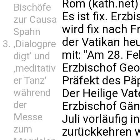
Rom (kath.net)
Bischöfe
Es ist fix. Erz
zur Causa
wird fix nach F
Spahn
der Vatikan he
‚Dialogpre
mit: "Am 28. Fe
digt‘ und
Erzbischof Geo
‚meditativ
Präfekt des Pä
er Tanz’
Der Heilige Vat
während
der
Erzbischof Gän
Messe
Juli vorläufig 
zum
zurückkehren w