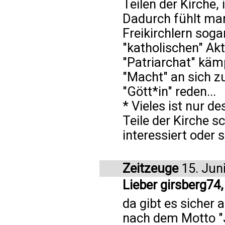
Teilen der Kirche,
Dadurch fühlt man 
Freikirchlern sog
"katholischen" Akt
"Patriarchat" käm
"Macht" an sich z
"Gött*in" reden...
* Vieles ist nur d
Teile der Kirche s
interessiert oder s
Zeitzeuge
15. Jun
Lieber girsberg74
da gibt es sicher 
nach dem Motto "Je