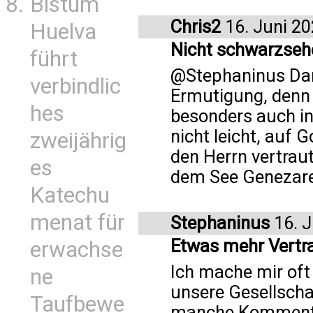
Bistum
Chris2
16. Juni 2
Huelva
Nicht schwarzseh
führt
@Stephaninus Dank
verbindlic
Ermutigung, denn 
hes
besonders auch i
nicht leicht, auf 
zweijährig
den Herrn vertraut
es
dem See Genezare
Katechu
menat für
Stephaninus
16. J
Etwas mehr Vertr
erwachse
Ich mache mir of
ne
unsere Gesellscha
Taufbewe
manche Kommentare