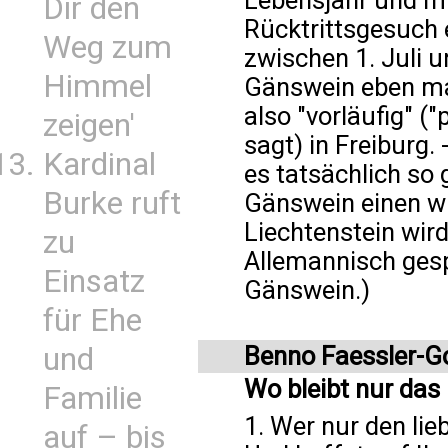
Lebensjahr und m
Dir den
Rücktrittsgesuch 
Weg zum
zwischen 1. Juli 
Himmel
Gänswein eben ma
also "vorläufig" (
zeigen'
sagt) in Freiburg.
Kardinal
es tatsächlich so
Burke ruft
Gänswein einen wü
Liechtenstein wird
zu
Allemannisch gesp
Einsatz
Gänswein.)
für Ehe
und
Benno Faessler-G
Wo bleibt nur das
Familie
1. Wer nur den lie
auf – bis