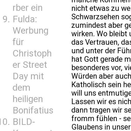
rber ein
nicht etwas zu we
Schwarzsehen sog
Fulda:
zumindest aber ge
Werbung
wirken. Wo bleibt 
für
das Vertrauen, das
und unter der Führ
Christoph
hat Gott gerade m
er Street
besonderes vor, vi
Day mit
Würden aber auch
Katholisch sein he
dem
will uns entmutig
heiligen
Lassen wir es nic
Bonifatius
dann tragen wir s
fromm fühlen - se
BILD-
Glaubens in unsere