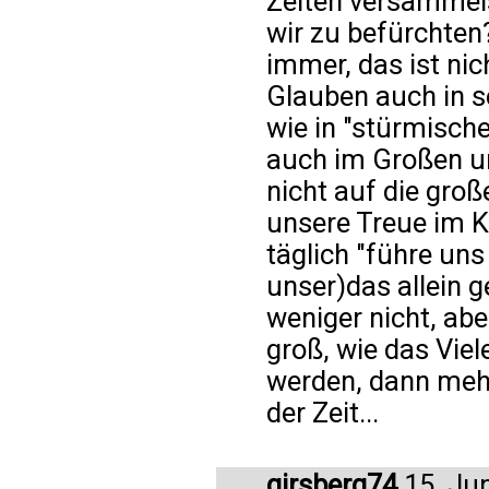
Zeiten versammelst
wir zu befürchten
immer, das ist ni
Glauben auch in s
wie in "stürmische
auch im Großen u
nicht auf die gro
unsere Treue im K
täglich "führe uns
unser)das allein g
weniger nicht, ab
groß, wie das Viel
werden, dann mehr
der Zeit...
girsberg74
15. Ju