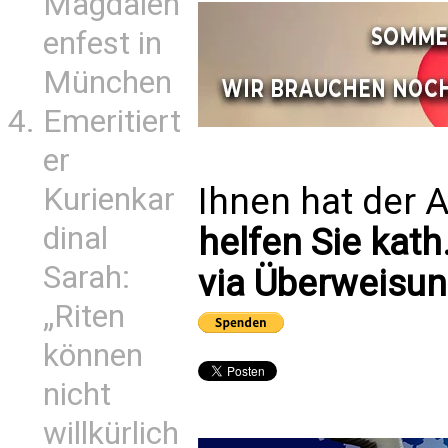
Magdalen
enfest in
München
Emeritiert
er
Ihnen hat der A
Kurienkar
dinal
helfen Sie kath
Sarah:
via Überweisun
„Riten
können
nicht
willkürlich