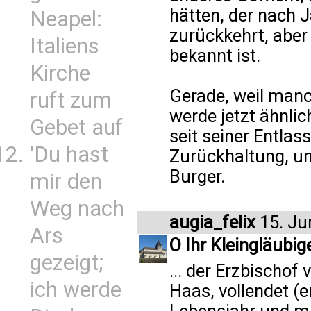
hätten, der nach 
Neapel:
zurückkehrt, aber
Italiens
bekannt ist.
Kirche
Gerade, weil manc
ruft zum
werde jetzt ähnlic
Gebet auf
seit seiner Entlas
'Du hast
Zurückhaltung, un
Burger.
mir den
Weg nach
augia_felix
15. Ju
Ars
O Ihr Kleingläubige
gezeigt;
... der Erzbischof
ich werde
Haas, vollendet (e