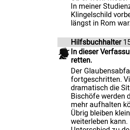
In meiner Studienz
Klingelschild vorb
längst in Rom war.
Hilfsbuchhalter
15
In dieser Verfassu
retten.
Der Glaubensabfal
fortgeschritten. V
dramatisch die Sit
Bischöfe werden d
mehr aufhalten kö
Übrig bleiben klei
weiterleben kann. 
Unterschied zu de