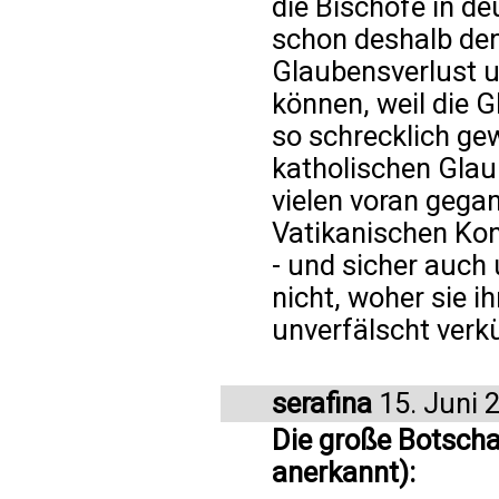
die Bischöfe in d
schon deshalb de
Glaubensverlust 
können, weil die 
so schrecklich gew
katholischen Glau
vielen voran gega
Vatikanischen Kon
- und sicher auch
nicht, woher sie ih
unverfälscht ver
serafina
15. Juni 
Die große Botschaf
anerkannt):