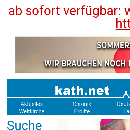
ab sofort verfügbar: 
ht
Suche