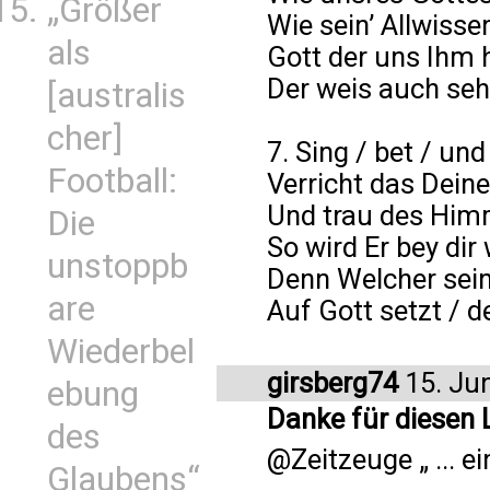
„Größer
Wie sein’ Allwisse
als
Gott der uns Ihm 
Der weis auch seh
[australis
cher]
7. Sing / bet / u
Football:
Verricht das Deine
Und trau des Him
Die
So wird Er bey dir
unstoppb
Denn Welcher sein
are
Auf Gott setzt / de
Wiederbel
girsberg74
15. Ju
ebung
Danke für diesen L
des
@Zeitzeuge „ ... 
Glaubens“