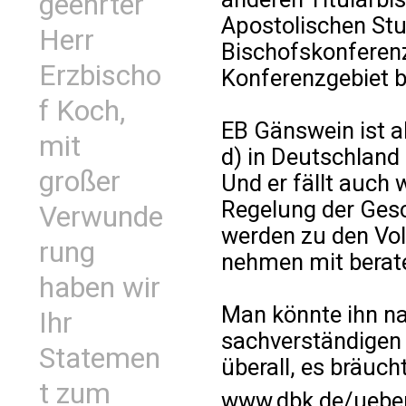
geehrter
Apostolischen Stu
Herr
Bischofskonferen
Erzbischo
Konferenzgebiet b
f Koch,
EB Gänswein ist a
mit
d) in Deutschland
großer
Und er fällt auch 
Regelung der Gesc
Verwunde
werden zu den Vo
rung
nehmen mit berate
haben wir
Man könnte ihn na
Ihr
sachverständigen K
Statemen
überall, es bräuch
t zum
www.dbk.de/ueber