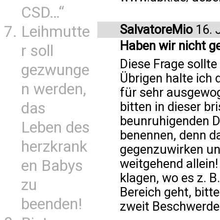
CSD…“
SalvatoreMio
16. 
Leihmutte
Haben wir nicht g
r soll
Diese Frage sollte 
gezwunge
Übrigen halte ich
n werden,
für sehr ausgewog
das
bitten in dieser b
beunruhigenden D
Leben des
benennen, denn d
herzkrank
gegenzuwirken un
weitgehend allein!
en Babys
klagen, wo es z. B
zu
Bereich geht, bitt
beenden!
zweit Beschwerde 