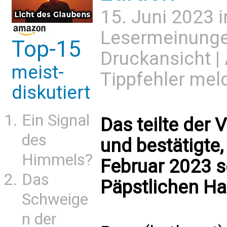
15. Juni 2023 
Lesermeinung
Top-15
Druckansicht
|
meist-
Tippfehler mel
diskutiert
Ein Signal
Das teilte der V
des
und bestätigte
Himmels?
Februar 2023 s
Das
Päpstlichen Ha
Schweige
n der