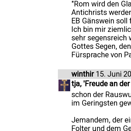
"Rom wird den Gla
Antichrists werden
EB Gänswein soll f
Ich bin mir ziemli
sehr segensreich 
Gottes Segen, den
Fürsprache von Pa
winthir
15. Juni 2
tja, 'Freude an der
schon der Rauswur
im Geringsten ge
Jemandem, der ein
Folter und dem Ge