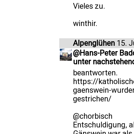
Vieles zu.
winthir.
Alpenglühen
15. J
@Hans-Peter Badde 
unter nachstehen
beantworten.
https://katholisc
gaenswein-wurden
gestrichen/
@chorbisch
Entschuldigung, ab
Gänswein war als 