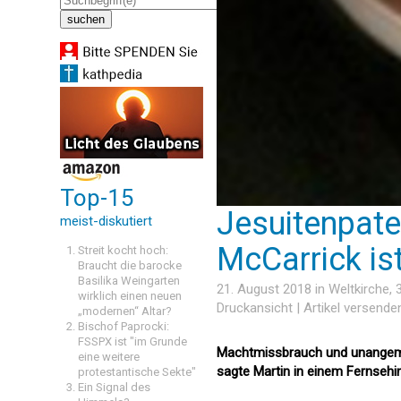
Top-15
Jesuitenpate
meist-diskutiert
McCarrick ist 
Streit kocht hoch:
Braucht die barocke
Basilika Weingarten
21. August 2018 in
Weltkirche
,
wirklich einen neuen
Druckansicht
|
Artikel versende
„modernen“ Altar?
Bischof Paprocki:
FSSPX ist "im Grunde
Machtmissbrauch und unangeme
eine weitere
sagte Martin in einem Fernsehin
protestantische Sekte"
Ein Signal des