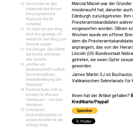
Marcial Maciel war der Gründer
Die Familie ist das
Hauptziel des Bösen:
missbraucht hat, darunter auch 
Die prophetische
Edinburgh zurückgetreten. Ih
Warnung des hl.
Priesteramtskandidaten während
Scharbel
vorgeworfen worden. OBrien so
'Du hast mir den Weg
nach Ars gezeigt; ich
Wochen wurde ein offener Brief
werde Dir den Weg zum
dem die Priesteramtskandidat
Himmel zeigen'
anprangern, das von der Hierar
Die Liturgie: das Gebet
Lincoln (US-Bundesstaat Nebras
der Kirche und Atem
getreten, sie seien Opfer sexu
des Geistes
„Größer als
geworden.
[australischer] Football:
James Martin SJ ist Buchautor
Die unstoppbare
Wiederbelebung des
Vatikanischen Sekretariats für
Glaubens“
Kardinal Burke ruft zu
Einsatz für Ehe und
Ihnen hat der Artikel gefallen?
B
Familie auf – bis zum
Kreditkarte/Paypal!
Martyrium
Schönborn:
Kirchenübergaben an
andere Kirchen ist der
richtige Weg