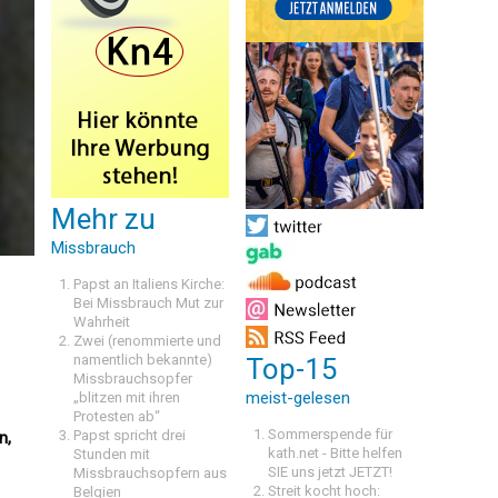
Mehr zu
Missbrauch
Papst an Italiens Kirche:
Bei Missbrauch Mut zur
Wahrheit
Zwei (renommierte und
namentlich bekannte)
Top-15
Missbrauchsopfer
meist-gelesen
„blitzen mit ihren
Protesten ab“
Sommerspende für
Papst spricht drei
n,
kath.net - Bitte helfen
Stunden mit
SIE uns jetzt JETZT!
Missbrauchsopfern aus
Streit kocht hoch:
Belgien