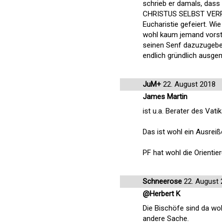
schrieb er damals, dass
CHRISTUS SELBST VERRA
Eucharistie gefeiert. Wi
wohl kaum jemand vorstel
seinen Senf dazuzugeben
endlich gründlich ausgem
JuM+
22. August 2018
James Martin
ist u.a. Berater des Vat
Das ist wohl ein Ausreiß
PF hat wohl die Orientier
Schneerose
22. August 
@Herbert K
Die Bischöfe sind da woh
andere Sache.