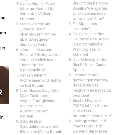
Braucht die barocke
Causa Rupnik: Papst
Basilika Weingarten
bittet um Geduld für
wirklich einen neuen
laufenden Vatikan-
ung
„modernen“ Altar?
Prozess
Ein Signal des
Massive Kritik am
Himmels?
„Spiegel“ nach
tion
Die Familie ist das
skandalösem Artikel
Hauptziel des Bösen:
über „Dragqueen“
Die prophetische
Jurassica Parka
der
Warnung des hl.
„Kardinal Marx und
Scharbel
Bischof Bätzing werden
Das Schweigen der
voraussichtlich in der
Bischöfe zur Causa
Trierer Studie
Spahn
berücksichtigt“
Leihmutter soll
Vatikan ernennt
gezwungen werden,
Richterinnen und Richter
das Leben des
im Fall Rupnik
herzkranken Babys zu
New Mexico klagt Meta,
beenden!
Mark Zuckerberg
Bischof Paprocki:
wegen Ermöglichung
FSSPX ist "im Grunde
der sexuellen
eine weitere
Ausbeutung von
protestantische Sekte"
Kindern
ln,
‚Dialogpredigt‘ und
Synode über
n
‚meditativer Tanz’
Synodalität verwendet
während der Messe
Bilder von Marko Rupnik