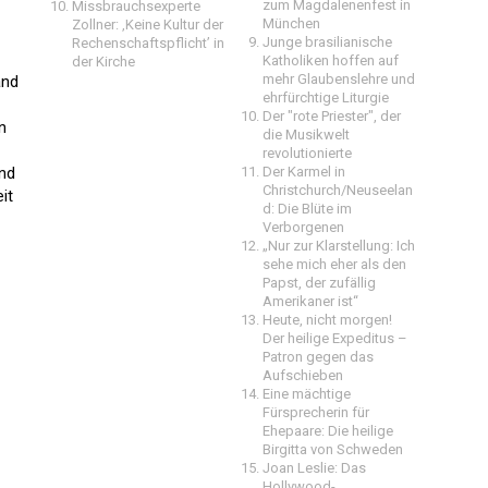
zum Magdalenenfest in
Missbrauchsexperte
München
Zollner: ‚Keine Kultur der
Junge brasilianische
Rechenschaftspflicht’ in
Katholiken hoffen auf
der Kirche
mehr Glaubenslehre und
and
ehrfürchtige Liturgie
Der "rote Priester", der
n
die Musikwelt
revolutionierte
und
Der Karmel in
Christchurch/Neuseelan
it
d: Die Blüte im
Verborgenen
„Nur zur Klarstellung: Ich
sehe mich eher als den
Papst, der zufällig
Amerikaner ist“
Heute, nicht morgen!
Der heilige Expeditus –
Patron gegen das
Aufschieben
Eine mächtige
Fürsprecherin für
Ehepaare: Die heilige
Birgitta von Schweden
Joan Leslie: Das
Hollywood-