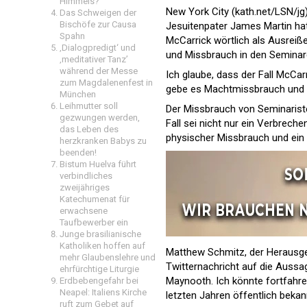
Himmels?
New York City (kath.net/LSN/jg
Das Schweigen der
Bischöfe zur Causa
Jesuitenpater James Martin ha
Spahn
McCarrick wörtlich als Ausrei
‚Dialogpredigt‘ und
und Missbrauch in den Seminare
‚meditativer Tanz’
während der Messe
Ich glaube, dass der Fall McCarr
zum Magdalenenfest in
gebe es Machtmissbrauch und 
München
Leihmutter soll
Der Missbrauch von Seminariste
gezwungen werden,
Fall sei nicht nur ein Verbrech
das Leben des
physischer Missbrauch und ein B
herzkranken Babys zu
beenden!
Bistum Huelva führt
verbindliches
zweijähriges
Katechumenat für
erwachsene
Taufbewerber ein
Junge brasilianische
Katholiken hoffen auf
Matthew Schmitz, der Herausg
mehr Glaubenslehre und
Twitternachricht auf die Aussage
ehrfürchtige Liturgie
Maynooth. Ich könnte fortfahre
Erdbebengefahr bei
Neapel: Italiens Kirche
letzten Jahren öffentlich beka
ruft zum Gebet auf