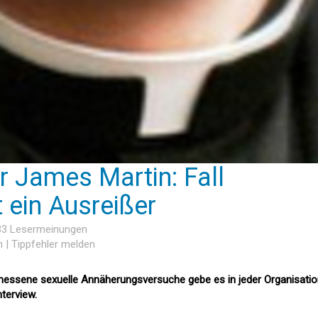
r James Martin: Fall
ein Ausreißer
 33 Lesermeinungen
n
|
Tippfehler melden
ssene sexuelle Annäherungsversuche gebe es in jeder Organisatio
terview.