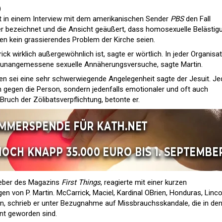
)
t in einem Interview mit dem amerikanischen Sender
PBS
den Fall
ßer bezeichnet und die Ansicht geäußert, dass homosexuelle Belästig
n kein grassierendes Problem der Kirche seien.
ick wirklich außergewöhnlich ist, sagte er wörtlich. In jeder Organisa
unangemessene sexuelle Annäherungsversuche, sagte Martin.
n sei eine sehr schwerwiegende Angelegenheit sagte der Jesuit. Je
en gegen die Person, sondern jedenfalls emotionaler und oft auch
ruch der Zölibatsverpflichtung, betonte er.
eber des Magazins
First Things
, reagierte mit einer kurzen
n von P. Martin. McCarrick, Maciel, Kardinal OBrien, Honduras, Linco
n, schrieb er unter Bezugnahme auf Missbrauchsskandale, die in de
nnt geworden sind.