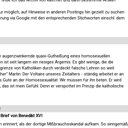
nur möglich, auf Hinweise in anderen Postings hin gezielt zu suchen
erung via Google mit den entsprechenden Stichworten einschl. dem
ine augenzwinkernde quasi-Gutheißung eines homosexuellen
n ist seit langem ein riesiges Ärgernis. Es gibt wenige, die die
grenze von Katholiken durch verdeckt falsche Lehren so weit
er" Martin. Der Voltaire unseres Zeitalters - ständig arbeitet er an
s Gute an der Homoesexualität. Wir müssen für ihn beten. Er wird
das ist mein Gefühl. Denn er verspottet im Prinzip die katholische
8
 Brief von Benedikt XVI
ken erinnert, als der dortige Mißbrauchsskandal aufkam. So sinngemäß