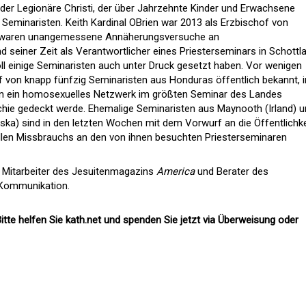
 der Legionäre Christi, der über Jahrzehnte Kinder und Erwachsene
Seminaristen. Keith Kardinal OBrien war 2013 als Erzbischof von
m waren unangemessene Annäherungsversuche an
 seiner Zeit als Verantwortlicher eines Priesterseminars in Schottl
ll einige Seminaristen auch unter Druck gesetzt haben. Vor wenigen
 von knapp fünfzig Seminaristen aus Honduras öffentlich bekannt, i
en ein homosexuelles Netzwerk im größten Seminar des Landes
chie gedeckt werde. Ehemalige Seminaristen aus Maynooth (Irland) 
ka) sind in den letzten Wochen mit dem Vorwurf an die Öffentlichke
ellen Missbrauchs an den von ihnen besuchten Priesterseminaren
, Mitarbeiter des Jesuitenmagazins
America
und Berater des
 Kommunikation.
itte helfen Sie kath.net und spenden Sie jetzt via Überweisung oder