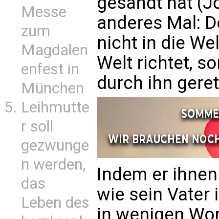
gesandt hat (J
Messe
anderes Mal: 
zum
nicht in die We
Magdalen
Welt richtet, s
enfest in
durch ihn gerett
München
Leihmutte
r soll
gezwunge
n werden,
Indem er ihnen 
das
wie sein Vater 
Leben des
in wenigen Wor