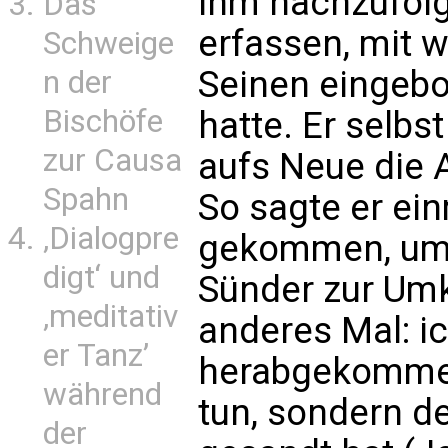
ihm nachzufol
Das
erfassen, mit 
Schweige
Seinen eingebo
n der
Bischöfe
hatte. Er selbs
zur Causa
aufs Neue die A
Spahn
So sagte er einm
‚Dialogpre
gekommen, um 
digt‘ und
Sünder zur Umke
‚meditativ
anderes Mal: 
er Tanz’
herabgekommen
während
tun, sondern d
der