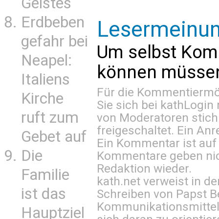
Geistes
Erdbeben
Lesermeinu
gefahr bei
Um selbst Kom
Neapel:
können müssen 
Italiens
Für die Kommentiermög
Kirche
Sie sich bei
kathLogin 
ruft zum
von Moderatoren stich
freigeschaltet. Ein Anr
Gebet auf
Ein Kommentar ist auf
Die
Kommentare geben nic
Redaktion wieder.
Familie
kath.net verweist in
ist das
Schreiben von Papst B
Kommunikationsmittel 
Hauptziel