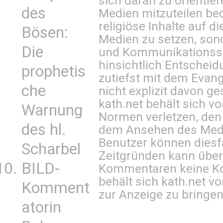
sich daran zu orientie
des
Medien mitzuteilen be
religiöse Inhalte auf 
Bösen:
Medien zu setzen, sond
Die
und Kommunikationsst
hinsichtlich Entscheid
prophetis
zutiefst mit dem Eva
che
nicht explizit davon ge
kath.net behält sich v
Warnung
Normen verletzen, den
des hl.
dem Ansehen des Mediu
Benutzer können diesfa
Scharbel
Zeitgründen kann über
BILD-
Kommentaren keine Ko
behält sich kath.net vo
Komment
zur Anzeige zu bringen
atorin