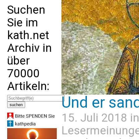
Suchen
Sie im
kath.net
Archiv in
über
70000
Artikeln:
Und er sand
15. Juli 2018 i
Lesermeinung