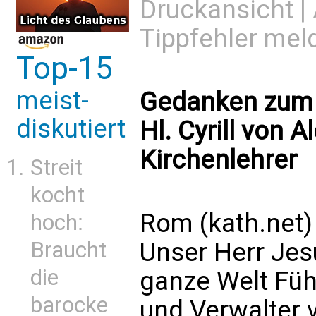
Druckansicht
|
Tippfehler mel
Top-15
meist-
Gedanken zum 
diskutiert
Hl. Cyrill von 
Kirchenlehrer
Streit
kocht
Rom (kath.net)
hoch:
Unser Herr Jesu
Braucht
die
ganze Welt Füh
barocke
und Verwalter