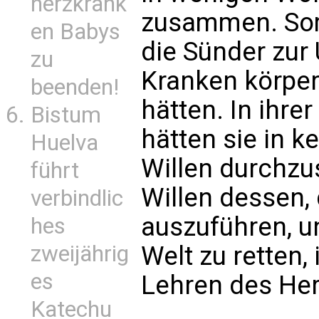
herzkrank
zusammen. Somi
en Babys
die Sünder zur 
zu
Kranken körperl
beenden!
hätten. In ihrer
Bistum
hätten sie in k
Huelva
Willen durchzus
führt
Willen dessen, 
verbindlic
auszuführen, u
hes
Welt zu retten,
zweijährig
es
Lehren des Her
Katechu