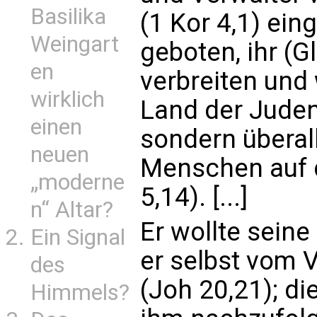
Basilika
(1 Kor 4,1) ein
Weingart
geboten, ihr (G
en
verbreiten und 
wirklich
Land der Juden 
einen
sondern überall
neuen
Menschen auf d
„moderne
5,14). [...]
n“ Altar?
Er wollte sein
Ein Signal
er selbst vom 
des
(Joh 20,21); d
Himmels?