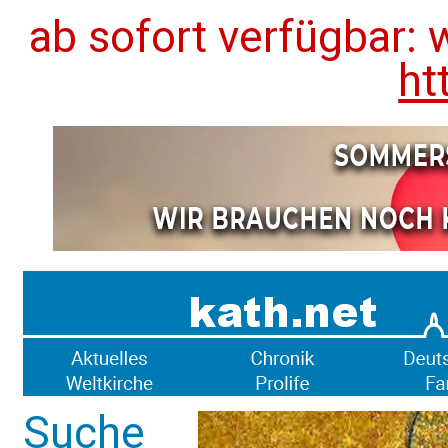
ab sofort verfügbar: 
ht
Suche