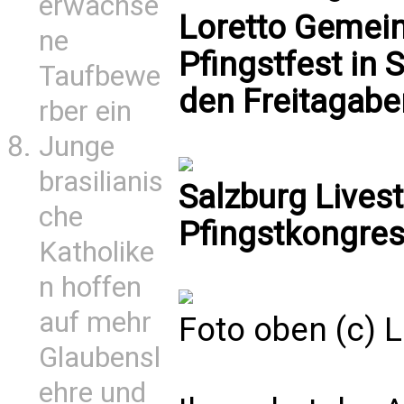
erwachse
Loretto Gemein
ne
Pfingstfest in 
Taufbewe
den Freitagab
rber ein
Junge
brasilianis
Salzburg Livest
che
Pfingstkongre
Katholike
n hoffen
auf mehr
Foto oben (c) 
Glaubensl
ehre und