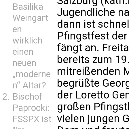
Salzburg (kath
Basilika
Jugendliche na
Weingart
dann ist schnel
en
Pfingstfest de
wirklich
fängt an. Frei
einen
bereits zum 19
neuen
mitreißenden M
„moderne
begrüßte Geor
n“ Altar?
der Loretto Ge
Bischof
großen Pfingst
Paprocki:
vielen jungen 
FSSPX ist