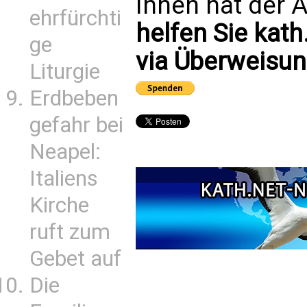
Ihnen hat der A
ehrfürchti
helfen Sie kath
ge
via Überweisun
Liturgie
Erdbeben
gefahr bei
Neapel:
Italiens
Kirche
ruft zum
Gebet auf
Die