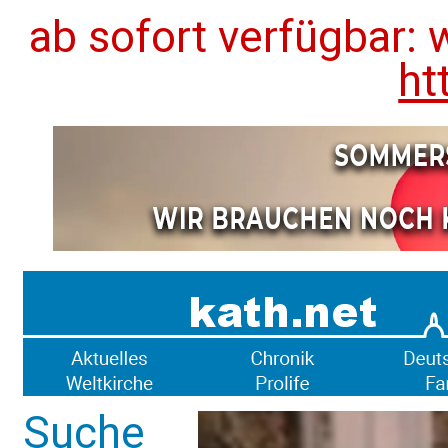
ab sofort verfügbar: 
ht
Suche