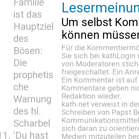
Familie
Lesermeinu
ist das
Um selbst Kom
Hauptziel
können müssen 
des
Für die Kommentiermög
Bösen:
Sie sich bei
kathLogin 
Die
von Moderatoren stich
freigeschaltet. Ein Anr
prophetis
Ein Kommentar ist auf
che
Kommentare geben nic
Redaktion wieder.
Warnung
kath.net verweist in
des hl.
Schreiben von Papst B
Kommunikationsmittel 
Scharbel
sich daran zu orientie
'Du hast
Medien mitzuteilen be