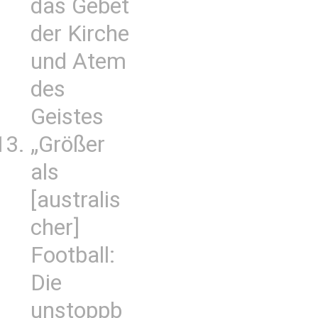
das Gebet
der Kirche
und Atem
des
Geistes
„Größer
als
[australis
cher]
Football:
Die
unstoppb