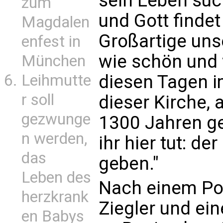
sein Leben such
zum
und Gott findet
Magdalen
Großartige uns
enfest in
wie schön und w
München
diesen Tagen i
Leihmutte
r soll
dieser Kirche, 
gezwunge
1300 Jahren geb
n werden,
ihr hier tut: de
das
geben."
Leben des
Nach einem Po
herzkrank
Ziegler und ei
en Babys