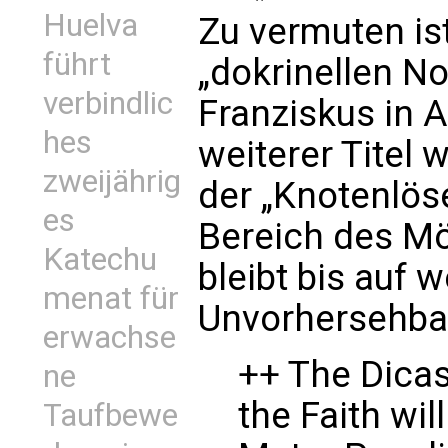
Huelva
Zu vermuten ist
führt
„dokrinellen No
verbindlic
Franziskus in 
hes
weiterer Titel 
zweijährig
der „Knotenlös
es
Bereich des Mö
Katechu
bleibt bis auf 
menat für
Unvorhersehba
erwachse
++ The Dicas
ne
the Faith wi
Taufbewe