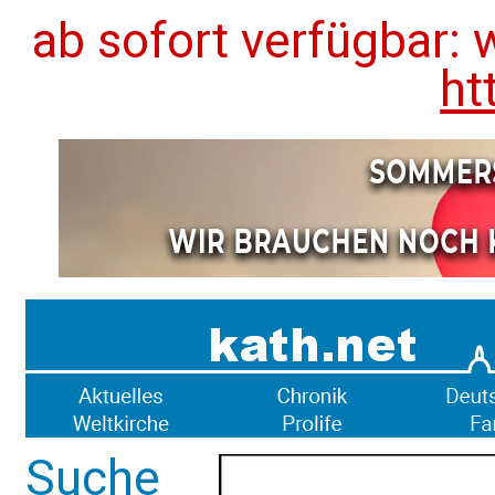
ab sofort verfügbar: 
ht
Suche