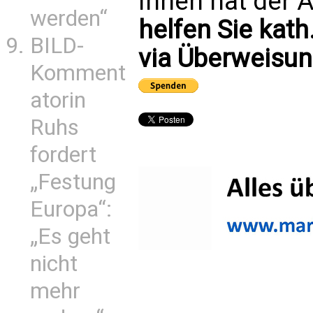
Ihnen hat der A
werden“
helfen Sie kath
BILD-
via Überweisun
Komment
atorin
Ruhs
fordert
„Festung
Europa“:
„Es geht
nicht
mehr