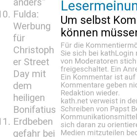
anders“
Lesermeinu
Fulda:
Um selbst Kom
Werbung
können müssen 
für
Für die Kommentiermög
Christoph
Sie sich bei
kathLogin 
er Street
von Moderatoren stich
freigeschaltet. Ein Anr
Day mit
Ein Kommentar ist auf
dem
Kommentare geben nic
Redaktion wieder.
heiligen
kath.net verweist in
Bonifatius
Schreiben von Papst B
Kommunikationsmittel 
Erdbeben
sich daran zu orientie
gefahr bei
Medien mitzuteilen be