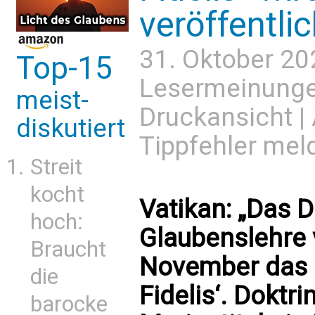
veröffentlic
31. Oktober 20
Top-15
Lesermeinung
meist-
Druckansicht
|
diskutiert
Tippfehler mel
Streit
kocht
Vatikan: „Das D
hoch:
Glaubenslehre 
Braucht
November das 
die
Fidelis‘. Doktr
barocke