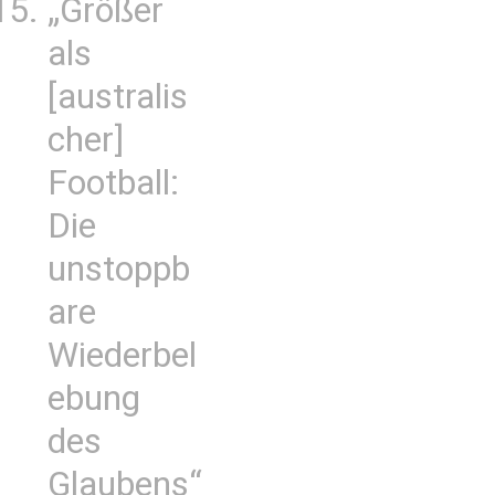
„Größer
als
[australis
cher]
Football:
Die
unstoppb
are
Wiederbel
ebung
des
Glaubens“