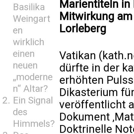
Marientiteln in
Basilika
Mitwirkung am 
Weingart
Lorleberg
en
wirklich
einen
Vatikan (kath.n
neuen
dürfte in der k
„moderne
erhöhten Pulss
n“ Altar?
Dikasterium fü
Ein Signal
veröffentlicht
des
Dokument ‚Mater
Himmels?
Doktrinelle No