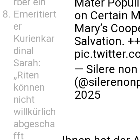
Mater Populi 
rber ein
Emeritiert
on Certain M
er
Mary’s Coope
Kurienkar
Salvation. +
dinal
pic.twitter.
Sarah:
— Silere no
„Riten
(@silereno
können
2025
nicht
willkürlich
abgescha
fft