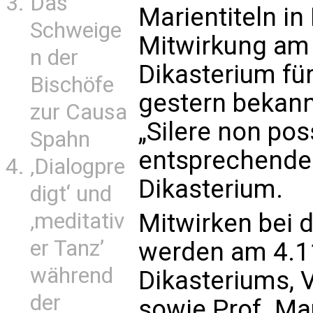
Das
Marientiteln in
Schweige
Mitwirkung am 
n der
Dikasterium fü
Bischöfe
gestern bekann
zur Causa
„Silere non pos
Spahn
entsprechende
‚Dialogpre
Dikasterium.
digt‘ und
‚meditativ
Mitwirken bei 
er Tanz’
werden am 4.11
während
Dikasteriums, 
der
sowie Prof. Mau