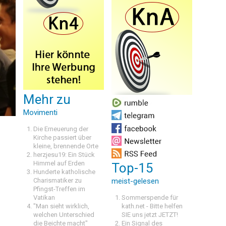
Mehr zu
Movimenti
Die Erneuerung der
Kirche passiert über
kleine, brennende Orte
herzjesu19: Ein Stück
Himmel auf Erden
Top-15
Hunderte katholische
Charismatiker zu
meist-gelesen
Pfingst-Treffen im
Vatikan
Sommerspende für
"Man sieht wirklich,
kath.net - Bitte helfen
welchen Unterschied
SIE uns jetzt JETZT!
die Beichte macht"
Ein Signal des