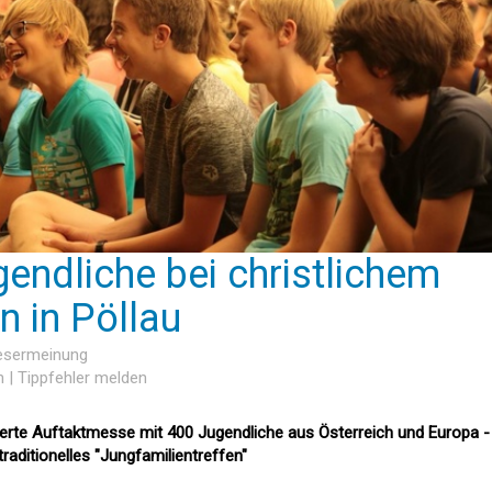
endliche bei christlichem
n in Pöllau
Lesermeinung
n
|
Tippfehler melden
erte Auftaktmesse mit 400 Jugendliche aus Österreich und Europa -
aditionelles "Jungfamilientreffen"