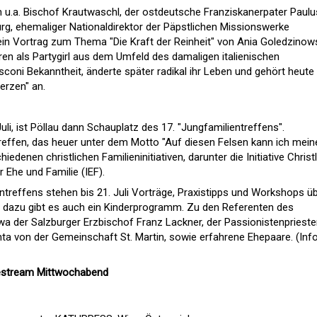
 u.a. Bischof Krautwaschl, der ostdeutsche Franziskanerpater Paulu
g, ehemaliger Nationaldirektor der Päpstlichen Missionswerke
 ein Vortrag zum Thema "Die Kraft der Reinheit" von Ania Goledzinow
ren als Partygirl aus dem Umfeld des damaligen italienischen
usconi Bekanntheit, änderte später radikal ihr Leben und gehört heute
erzen" an.
i, ist Pöllau dann Schauplatz des 17. "Jungfamilientreffens".
treffen, das heuer unter dem Motto "Auf diesen Felsen kann ich mein
iedenen christlichen Familieninitiativen, darunter die Initiative Christ
r Ehe und Familie (IEF).
reffens stehen bis 21. Juli Vorträge, Praxistipps und Workshops ü
 dazu gibt es auch ein Kinderprogramm. Zu den Referenten des
wa der Salzburger Erzbischof Franz Lackner, der Passionistenprieste
a von der Gemeinschaft St. Martin, sowie erfahrene Ehepaare. (Info
vestream Mittwochabend