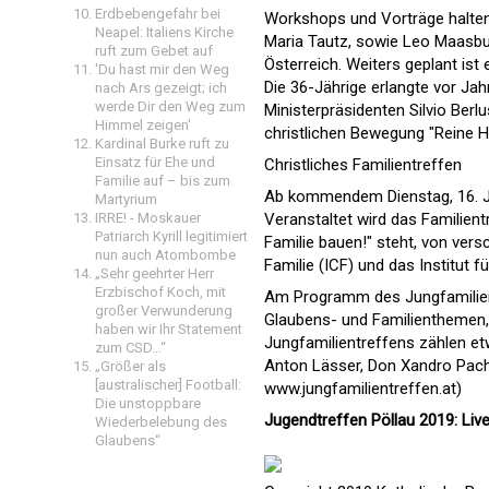
Erdbebengefahr bei
Workshops und Vorträge halten
Neapel: Italiens Kirche
Maria Tautz, sowie Leo Maasbur
ruft zum Gebet auf
Österreich. Weiters geplant ist
'Du hast mir den Weg
Die 36-Jährige erlangte vor Jah
nach Ars gezeigt; ich
werde Dir den Weg zum
Ministerpräsidenten Silvio Berl
Himmel zeigen'
christlichen Bewegung "Reine H
Kardinal Burke ruft zu
Einsatz für Ehe und
Christliches Familientreffen
Familie auf – bis zum
Ab kommendem Dienstag, 16. Jul
Martyrium
Veranstaltet wird das Familien
IRRE! - Moskauer
Patriarch Kyrill legitimiert
Familie bauen!" steht, von versch
nun auch Atombombe
Familie (ICF) und das Institut fü
„Sehr geehrter Herr
Erzbischof Koch, mit
Am Programm des Jungfamilient
großer Verwunderung
Glaubens- und Familienthemen,
haben wir Ihr Statement
Jungfamilientreffens zählen et
zum CSD…“
Anton Lässer, Don Xandro Pacht
„Größer als
[australischer] Football:
www.jungfamilientreffen.at)
Die unstoppbare
Jugendtreffen Pöllau 2019: Li
Wiederbelebung des
Glaubens“