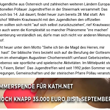
Jugendliche aus Österreich und zahlreichen weiteren Ländern Europa
tionellen Pöllauer Jugendtreffen in der Steiermark versammelt. Das
och bis 14. Juli dauert, findet heuer zum bereits 28. Mal statt. Am
schof Wilhelm Krautwaschl mit den Jugendlichen den offiziellen
n sollten sich nicht "auf sich selbst zurückzuziehen", rief Krautwasc
Denn auch wenn die Komplexität so mancher Phänomene "irre machen"
ntierung verständlich sei, dürfe man sich nicht vor anderen Meinun
of.
ht heuer unter dem Motto "Siehe ich bin die Magd des Herren; mir
hast". Der biblische Vers bezieht sich auf die Berufung der Gottesm
m im ehemaligen Augustiner-Chorherrenstift umfasst Gebetszeiten
benso wie sportliche und spielerische Aktivitäten. Im Mittelpunkt s
ft, Feiern, Beten". Das Jugendtreffen wird seit 1992 jeden Sommer v
gungen, Gemeinschaften und der steirischen Pfarre Pöllau veransta