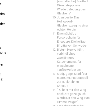
[australischer] Football:
s
Die unstoppbare
Wiederbelebung des
Glaubens“
ska.
Joan Leslie: Das
Hollywood-
 der
Glaubenszeugnis einer
echten Heldin
Eine mächtige
Fürsprecherin für
Ehepaare: Die heilige
Birgitta von Schweden
e
Bistum Huelva führt
liche
verbindliches
zweijähriges
Katechumenat für
ber
erwachsene
Taufbewerber ein
Medjugorje: Mladifest
r
startet mit Papstappell
s:
zur Rückkehr zu
Christus
'Du hast mir den Weg
nach Ars gezeigt; ich
werde Dir den Weg zum
Himmel zeigen'
Erdbebengefahr bei