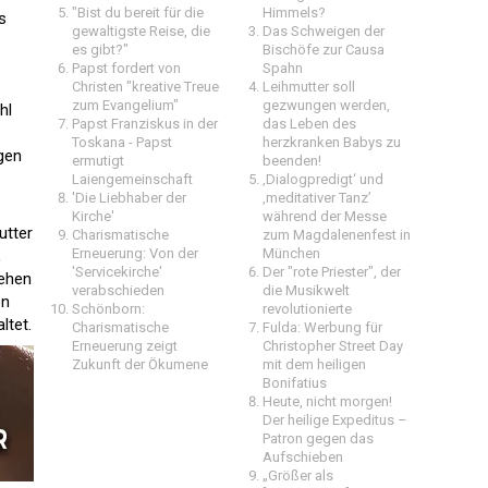
"Bist du bereit für die
Himmels?
s
gewaltigste Reise, die
Das Schweigen der
es gibt?"
Bischöfe zur Causa
Papst fordert von
Spahn
Christen "kreative Treue
Leihmutter soll
zum Evangelium"
gezwungen werden,
hl
Papst Franziskus in der
das Leben des
Toskana - Papst
herzkranken Babys zu
gen
ermutigt
beenden!
Laiengemeinschaft
‚Dialogpredigt‘ und
'Die Liebhaber der
‚meditativer Tanz’
Kirche'
während der Messe
utter
Charismatische
zum Magdalenenfest in
Erneuerung: Von der
München
,
'Servicekirche'
Der "rote Priester", der
tehen
verabschieden
die Musikwelt
on
Schönborn:
revolutionierte
ltet.
Charismatische
Fulda: Werbung für
Erneuerung zeigt
Christopher Street Day
Zukunft der Ökumene
mit dem heiligen
Bonifatius
Heute, nicht morgen!
Der heilige Expeditus –
Patron gegen das
Aufschieben
„Größer als