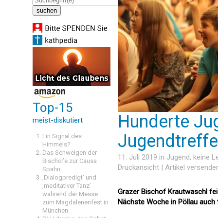
Top-15
Hunderte Jug
meist-diskutiert
Jugendtreffe
Ein Signal des
Himmels?
Das Schweigen der
11. Juli 2019 in
Jugend
, keine 
Bischöfe zur Causa
Druckansicht
|
Artikel versende
Spahn
‚Dialogpredigt‘ und
‚meditativer Tanz’
Grazer Bischof Krautwaschl fei
während der Messe
Nächste Woche in Pöllau auch tr
zum Magdalenenfest in
München