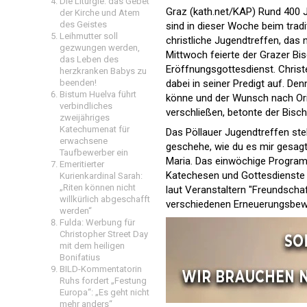
Die Liturgie: das Gebet
Graz (kath.net/KAP) Rund 400 
der Kirche und Atem
des Geistes
sind in dieser Woche beim tradi
Leihmutter soll
christliche Jugendtreffen, das n
gezwungen werden,
Mittwoch feierte der Grazer Bi
das Leben des
Eröffnungsgottesdienst. Christe
herzkranken Babys zu
dabei in seiner Predigt auf. 
beenden!
Bistum Huelva führt
könne und der Wunsch nach Orie
verbindliches
verschließen, betonte der Bisch
zweijähriges
Katechumenat für
Das Pöllauer Jugendtreffen ste
erwachsene
geschehe, wie du es mir gesagt 
Taufbewerber ein
Maria. Das einwöchige Program
Emeritierter
Katechesen und Gottesdienste e
Kurienkardinal Sarah:
„Riten können nicht
laut Veranstaltern "Freundscha
willkürlich abgeschafft
verschiedenen Erneuerungsbewe
werden“
Fulda: Werbung für
Christopher Street Day
mit dem heiligen
Bonifatius
BILD-Kommentatorin
Ruhs fordert „Festung
Europa“: „Es geht nicht
mehr anders“