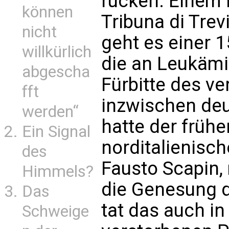
rücken. Einem 
können
Tribuna di Trev
nicht
geht es einer 1
willkürlich
die an Leukämi
abgescha
Fürbitte des v
fft
inzwischen deu
werden“
hatte der früh
Ein Signal
norditalienisc
des
Fausto Scapin,
Himmels?
die Genesung 
Das
tat das auch i
Schweige