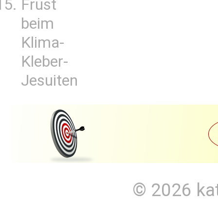
Frust
beim
Klima-
Kleber-
Jesuiten
© 2026
ka