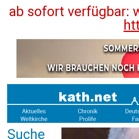
ab sofort verfügbar: 
ht
Suche