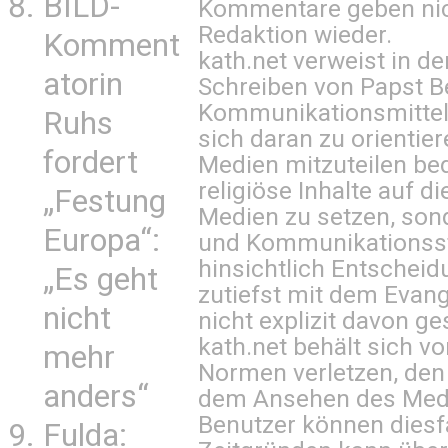
BILD-
Kommentare geben nic
Redaktion wieder.
Komment
kath.net verweist in
atorin
Schreiben von Papst B
Kommunikationsmittel 
Ruhs
sich daran zu orientie
fordert
Medien mitzuteilen be
religiöse Inhalte auf 
„Festung
Medien zu setzen, sond
Europa“:
und Kommunikationsst
hinsichtlich Entscheid
„Es geht
zutiefst mit dem Eva
nicht
nicht explizit davon ge
kath.net behält sich v
mehr
Normen verletzen, den
anders“
dem Ansehen des Mediu
Benutzer können diesfa
Fulda: