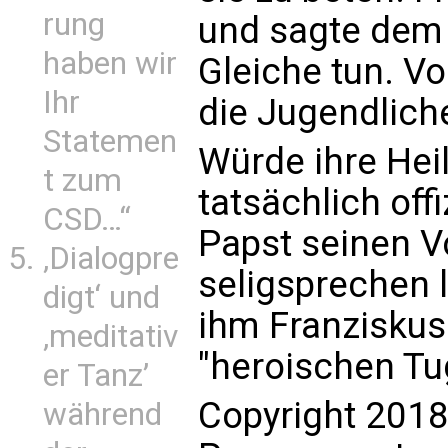
rung
und sagte dem 
haben wir
Gleiche tun. V
Ihr
die Jugendlich
Statemen
Würde ihre Hei
t zum
tatsächlich offi
CSD…“
Papst seinen V
‚Dialogpre
seligsprechen 
digt‘ und
ihm Franziskus
‚meditativ
"heroischen T
er Tanz’
Copyright 2018
während