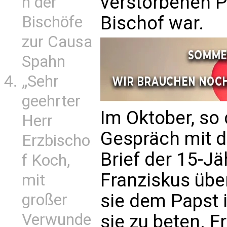
verstorbenen P
n der
Bischof war.
Bischöfe
zur Causa
Spahn
„Sehr
geehrter
Im Oktober, so 
Herr
Gespräch mit d
Erzbischo
Brief der 15-J
f Koch,
Franziskus übe
mit
sie dem Papst i
großer
Verwunde
sie zu beten. F