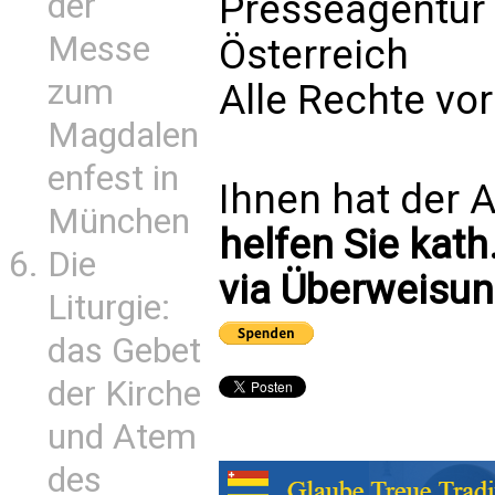
Presseagentur
der
Messe
Österreich
zum
Alle Rechte vo
Magdalen
enfest in
Ihnen hat der A
München
helfen Sie kath
Die
via Überweisun
Liturgie:
das Gebet
der Kirche
und Atem
des