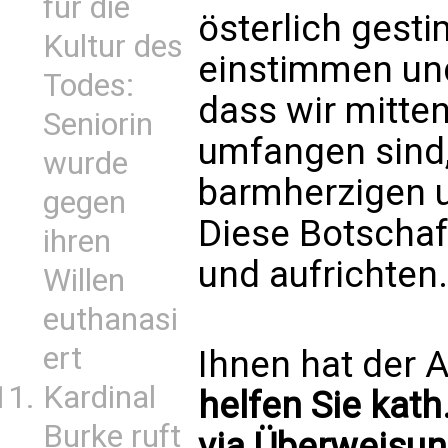
für die
österlich gest
Kultur des
einstimmen und
Todes:
dass wir mitte
Seniorin
umfangen sind,
wurde
barmherzigen 
gegen
Diese Botschaf
ihren
und aufrichten.
Willen
euthanasi
ert
Ihnen hat der A
Kardinal
helfen Sie kath
Burke ruft
via Überweisun