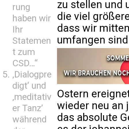
zu stellen und
rung
die viel größer
haben wir
dass wir mitte
Ihr
umfangen sind
Statemen
t zum
CSD…“
‚Dialogpre
digt‘ und
Ostern ereigne
‚meditativ
wieder neu an 
er Tanz’
das absolute Ge
während