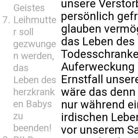
unsere Versto
Geistes
persönlich gefr
Leihmutte
glauben vermö
r soll
das Leben des
gezwunge
Todesschranke
n werden,
Auferweckung a
das
Ernstfall unse
Leben des
wäre das denn a
herzkrank
nur während ei
en Babys
zu
irdischen Leben
beenden!
vor unserem Sa