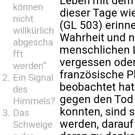
Leben mit dem 
können
dieser Tage wie
nicht
(GL 503) erinne
willkürlich
Wahrheit und n
abgescha
menschlichen 
fft
vergessen oder 
werden“
französische P
Ein Signal
beobachtet hat
des
gegen den Tod 
Himmels?
konnten, sind s
Das
werden, darauf 
Schweige