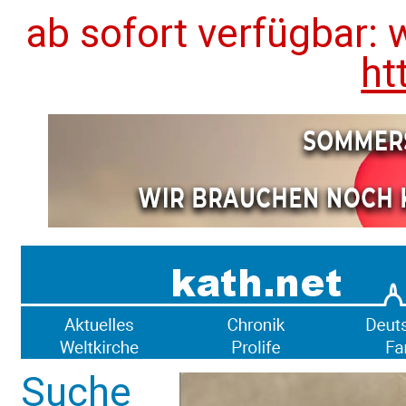
ab sofort verfügbar: 
ht
Suche