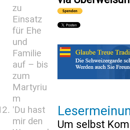
zu
Einsatz
für Ehe
und
Familie
auf – bis
zum
Martyriu
m
Lesermeinu
'Du hast
mir den
Um selbst Kom