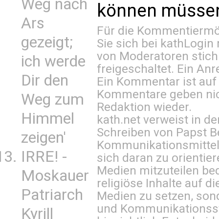
Weg nach
können müssen 
Ars
Für die Kommentiermög
gezeigt;
Sie sich bei
kathLogin 
von Moderatoren stich
ich werde
freigeschaltet. Ein Anr
Dir den
Ein Kommentar ist auf
Kommentare geben nic
Weg zum
Redaktion wieder.
Himmel
kath.net verweist in
Schreiben von Papst B
zeigen'
Kommunikationsmittel 
IRRE! -
sich daran zu orientie
Medien mitzuteilen be
Moskauer
religiöse Inhalte auf 
Patriarch
Medien zu setzen, sond
und Kommunikationsst
Kyrill