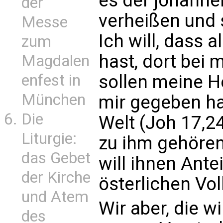
es der johanne
der
verheißen und 
Messe
Ich will, dass 
zum
hast, dort bei m
Magdalen
sollen meine He
enfest in
München
mir gegeben ha
Die
Welt (Joh 17,24
Liturgie:
zu ihm gehören,
das Gebet
will ihnen Ant
der Kirche
österlichen Vo
und Atem
Wir aber, die 
des