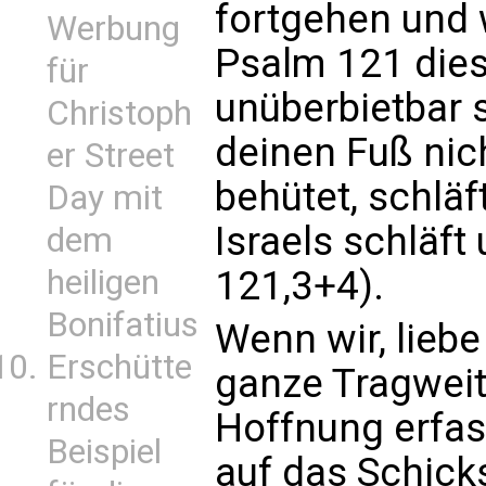
fortgehen und
Werbung
Psalm 121 dies
für
unüberbietbar s
Christoph
deinen Fuß nich
er Street
behütet, schläf
Day mit
Israels schläft
dem
121,3+4).
heiligen
Bonifatius
Wenn wir, liebe
Erschütte
ganze Tragweit
rndes
Hoffnung erfas
Beispiel
auf das Schicks