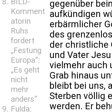
BILD-
gegenüber bei
Komment
aufkündigen wü
atorin
erbärmlicher Gö
Ruhs
des grenzenlo
fordert
der christliche
„Festung
und Vater Jesu 
Europa“:
vielmehr auch 
„Es geht
Grab hinaus unt
nicht
bleibt bei uns,
mehr
Sterben völlig
anders“
werden. Er beh
Fulda: