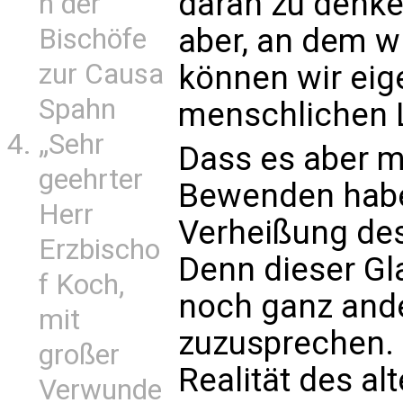
daran zu denke
n der
aber, an dem w
Bischöfe
zur Causa
können wir eig
Spahn
menschlichen 
„Sehr
Dass es aber mi
geehrter
Bewenden haben
Herr
Verheißung des
Erzbischo
Denn dieser Gla
f Koch,
noch ganz and
mit
zuzusprechen. 
großer
Realität des al
Verwunde