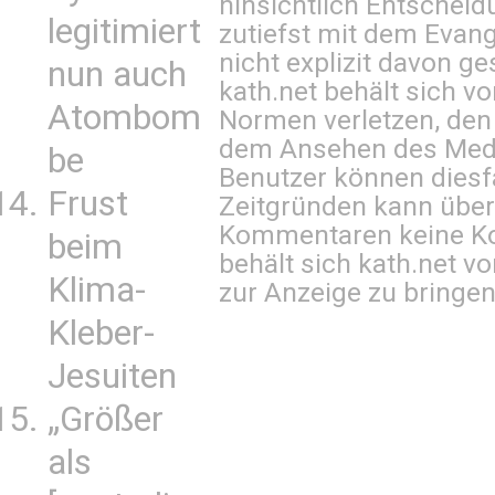
hinsichtlich Entscheid
legitimiert
zutiefst mit dem Eva
nicht explizit davon ge
nun auch
kath.net behält sich v
Atombom
Normen verletzen, den
dem Ansehen des Mediu
be
Benutzer können diesfa
Frust
Zeitgründen kann über
Kommentaren keine Ko
beim
behält sich kath.net vo
Klima-
zur Anzeige zu bringen
Kleber-
Jesuiten
„Größer
als