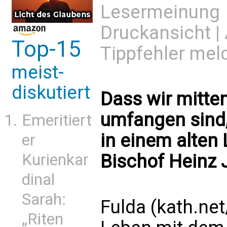
Lesermeinung
Druckansicht
|
Top-15
Tippfehler mel
meist-
diskutiert
Dass wir mitt
umfangen sind
Emeritiert
in einem alten 
er
Bischof Heinz 
Kurienkar
dinal
Sarah:
Fulda (kath.net
„Riten