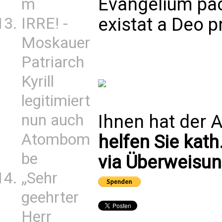
Evangelium pa
m
existat a Deo p
IRRE! -
Moskauer
Patriarch
Kyrill
legitimiert
Ihnen hat der A
nun auch
Atombom
helfen Sie kath
be
via Überweisun
„Sehr
geehrter
Herr