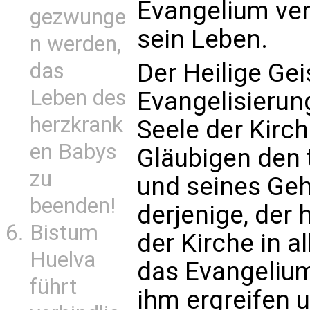
Evangelium ver
gezwunge
sein Leben.
n werden,
Der Heilige Gei
das
Leben des
Evangelisierung:
herzkrank
Seele der Kirche
en Babys
Gläubigen den 
zu
und seines Gehe
beenden!
derjenige, der
Bistum
der Kirche in al
Huelva
das Evangelium
führt
ihm ergreifen u