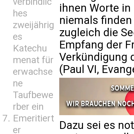
verbindlic
ihnen Worte in 
hes
niemals finden 
zweijährig
zugleich die S
es
Empfang der Fr
Katechu
Verkündigung d
menat für
(Paul VI, Evange
erwachse
ne
Taufbewe
rber ein
Emeritiert
Dazu sei es no
er