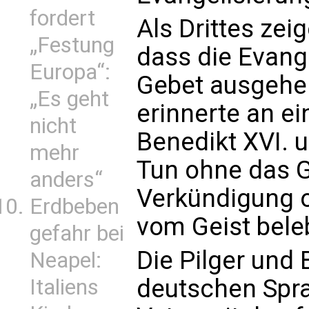
fordert
Als Drittes zei
„Festung
dass die Evang
Europa“:
Gebet ausgehe
„Es geht
erinnerte an e
nicht
Benedikt XVI. u
mehr
Tun ohne das G
anders“
Verkündigung o
Erdbeben
vom Geist bele
gefahr bei
Die Pilger und
Neapel:
deutschen Spra
Italiens