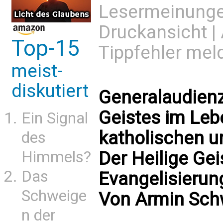
Lesermeinung
Druckansicht
|
Top-15
Tippfehler mel
meist-
diskutiert
Generalaudienz
Geistes im Lebe
Ein Signal
katholischen u
des
Der Heilige Gei
Himmels?
Das
Evangelisierun
Schweige
Von Armin Sch
n der