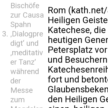
Bischöfe
Rom (kath.net/
zur Causa
Heiligen Geiste
Spahn
Katechese, die
‚Dialogpre
heutigen Gener
digt‘ und
Petersplatz vor
‚meditativ
und Besuchern h
er Tanz’
Katechesenreih
während
fort und beton
der
Glaubensbekenn
Messe
den Heiligen G
zum