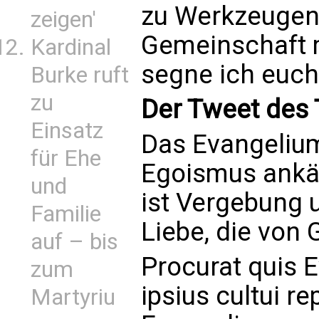
zu Werkzeugen 
zeigen'
Gemeinschaft m
Kardinal
segne ich euch 
Burke ruft
zu
Der Tweet des 
Einsatz
Das Evangelium
für Ehe
Egoismus ankä
und
ist Vergebung u
Familie
Liebe, die von
auf – bis
Procurat quis E
zum
ipsius cultui r
Martyriu