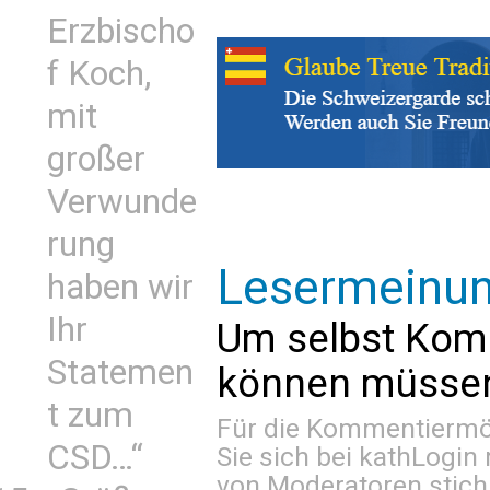
Erzbischo
f Koch,
mit
großer
Verwunde
rung
Lesermeinu
haben wir
Ihr
Um selbst Kom
Statemen
können müssen 
t zum
Für die Kommentiermög
CSD…“
Sie sich bei
kathLogin 
von Moderatoren stich