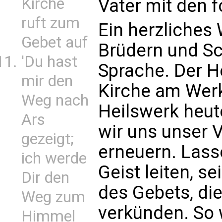
Kirche
Vater mit den 
ruft zum
Ein herzliches
Gebet auf
Brüdern und S
'Du hast
Sprache. Der Hei
mir den
Kirche am Werk;
Weg nach
Heilswerk heute
Ars
wir uns unser V
gezeigt;
erneuern. Lass
ich werde
Geist leiten, s
Dir den
des Gebets, di
Weg zum
verkünden. So 
Himmel