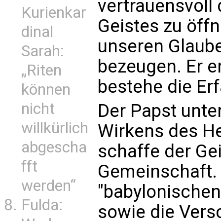
vertrauensvoll
Kurienkar
Geistes zu öffn
dinal
unseren Glaube
Sarah:
bezeugen. Er e
„Riten
bestehe die Er
können
nicht
Der Papst unter
willkürlich
Wirkens des He
abgescha
schaffe der Gei
fft
Gemeinschaft. 
werden“
"babylonischen
Fulda:
sowie die Vers