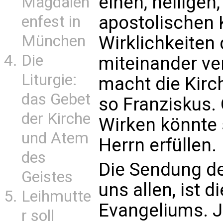
einen, heiligen
Magdalen
apostolischen 
enfest in
München
Wirklichkeiten 
Die
miteinander ver
Liturgie:
macht die Kirche
das Gebet
so Franziskus.
der Kirche
Wirken könnte 
und Atem
Herrn erfüllen.
des
Die Sendung de
Geistes
uns allen, ist 
Leihmutte
Evangeliums. 
r soll