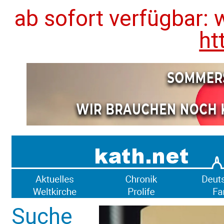
ab sofort verfügbar: 
ht
Suche