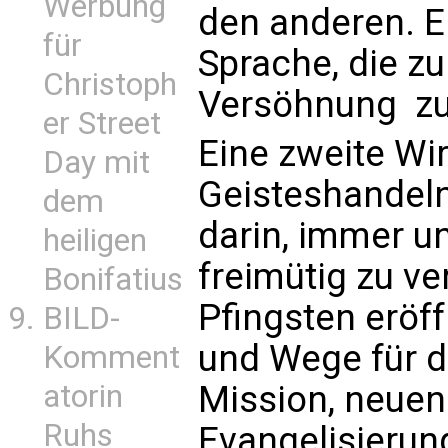
Werbung
den anderen. E
für
Sprache, die z
Christoph
Versöhnung  zu
er Street
Eine zweite Wi
Day mit
Geisteshandeln
dem
darin, immer u
heiligen
freimütig zu v
Bonifatius
Pfingsten eröf
BILD-
und Wege für d
Komment
Mission, neuen
atorin
Ruhs
Evangelisierun