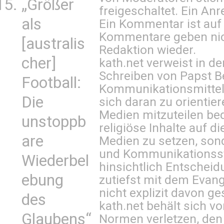
„Größer
freigeschaltet. Ein Anr
als
Ein Kommentar ist auf
Kommentare geben nic
[australis
Redaktion wieder.
cher]
kath.net verweist in
Schreiben von Papst B
Football:
Kommunikationsmittel 
Die
sich daran zu orientie
Medien mitzuteilen be
unstoppb
religiöse Inhalte auf 
are
Medien zu setzen, sond
und Kommunikationsst
Wiederbel
hinsichtlich Entscheid
ebung
zutiefst mit dem Eva
nicht explizit davon ge
des
kath.net behält sich v
Glaubens“
Normen verletzen, den