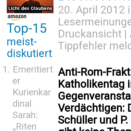
20. April 2012 
Lesermeinung
Top-15
Druckansicht
|
meist-
Tippfehler mel
diskutiert
Emeritiert
Anti-Rom-Frakt
er
Katholikentag 
Kurienkar
Gegenveranstal
dinal
Verdächtigen:
Sarah:
Schüller und P.
„Riten