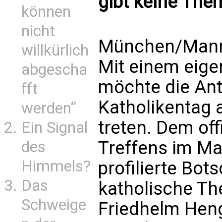
gibt keine The
können
nicht
München/Mannh
willkürlich
Mit einem eig
abgescha
möchte die Ant
fft
Katholikentag a
werden“
treten. Dem of
Ein Signal
Treffens im Ma
des
Himmels?
profilierte Bots
Das
katholische Th
Schweige
Friedhelm Heng