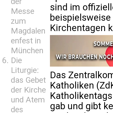
der
sind im offizie
Messe
beispielsweise
zum
Kirchentagen 
Magdalen
enfest in
München
Die
Liturgie:
Das Zentralkom
das Gebet
Katholiken (ZdK
der Kirche
Katholikentags 
und Atem
gab und gibt k
des