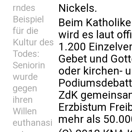
Nickels.
rndes
Beispiel
Beim Katholike
für die
wird es laut o
Kultur des
1.200 Einzelve
Todes:
Gebet und Gott
Seniorin
oder kirchen- 
wurde
Podiumsdebatte
gegen
ZdK gemeinsa
ihren
Erzbistum Frei
Willen
mehr als 50.00
euthanasi