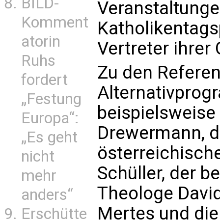
BILD-
Veranstaltungen
Komment
Katholikentag
atorin
Vertreter ihrer 
Ruhs
Zu den Refere
fordert
Alternativpro
„Festung
beispielsweise
Europa“:
Drewermann, de
„Es geht
österreichische
nicht
Schüller, der 
mehr
Theologe David
anders“
Mertes und die 
Erschütte