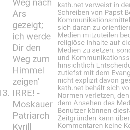
Weg nach
kath.net verweist in
Schreiben von Papst B
Ars
Kommunikationsmittel 
gezeigt;
sich daran zu orientie
Medien mitzuteilen be
ich werde
religiöse Inhalte auf 
Dir den
Medien zu setzen, sond
und Kommunikationsst
Weg zum
hinsichtlich Entscheid
Himmel
zutiefst mit dem Eva
nicht explizit davon ge
zeigen'
kath.net behält sich v
IRRE! -
Normen verletzen, den
dem Ansehen des Mediu
Moskauer
Benutzer können diesfa
Patriarch
Zeitgründen kann über
Kommentaren keine Ko
Kyrill