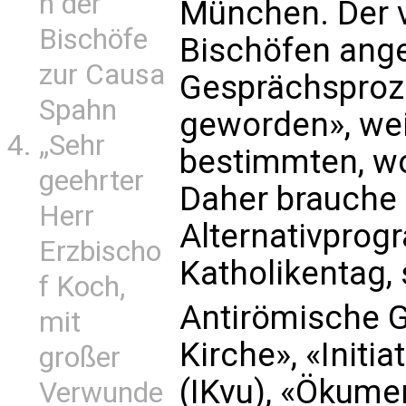
n der
München. Der 
Bischöfe
Bischöfen ang
zur Causa
Gesprächsproze
Spahn
geworden», wei
„Sehr
bestimmten, wo
geehrter
Daher brauche 
Herr
Alternativpro
Erzbischo
Katholikentag,
f Koch,
Antirömische G
mit
Kirche», «Initi
großer
(IKvu), «Ökume
Verwunde