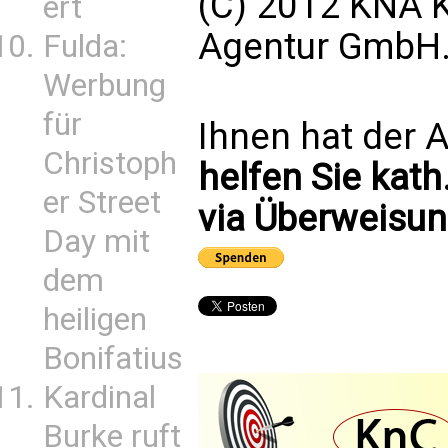
(C) 2012 KNA K
ert
Agentur GmbH. 
Fulda:
Werbung
für
Ihnen hat der A
Christoph
helfen Sie kath
er Street
via Überweisun
Day mit
dem
heiligen
Bonifatius
Kardinal
Burke ruft