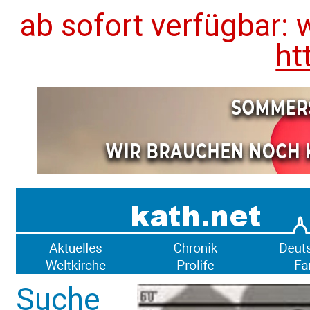
ab sofort verfügbar: 
ht
Suche