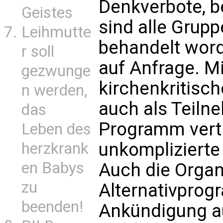
Denkverbote, 
Geistes
sind alle Grupp
Leihmutte
behandelt word
r soll
auf Anfrage. Mi
gezwunge
kirchenkritisc
n werden,
auch als Teilne
das
Programm vertr
Leben des
unkomplizierte
herzkrank
en Babys
Auch die Organ
zu
Alternativprog
beenden!
Ankündigung a