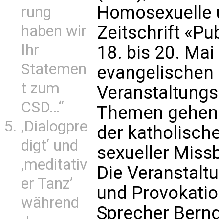
Homosexuelle u
rung
Zeitschrift «P
haben wir
Ihr
18. bis 20. Ma
Statemen
evangelischen 
t zum
Veranstaltungs
CSD…“
Themen gehen w
‚Dialogpre
der katholische
digt‘ und
sexueller Miss
‚meditativ
Die Veranstaltu
er Tanz’
und Provokatio
während
Sprecher Bernd