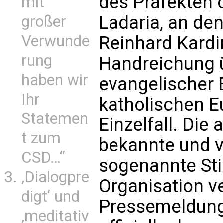
des Präfekten 
mit
Ladaria, an de
großer
Verwunde
Reinhard Kardi
rung
Handreichung 
haben wir
evangelischer
Ihr
katholischen E
Statemen
Einzelfall
. Die 
t zum
bekannte und v
CSD…“
sogenannte Sti
‚Dialogpre
Organisation ver
digt‘ und
Pressemeldung a
‚meditativ