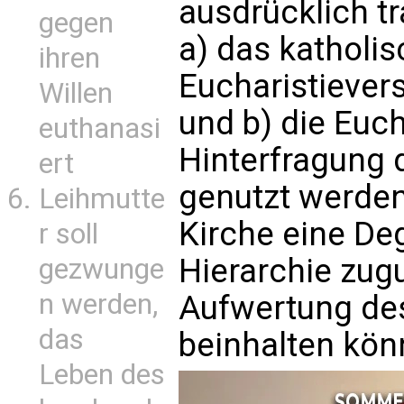
ausdrücklich t
gegen
a) das katholi
ihren
Eucharistiever
Willen
und b) die Euch
euthanasi
Hinterfragung 
ert
genutzt werden 
Leihmutte
Kirche eine De
r soll
Hierarchie zug
gezwunge
n werden,
Aufwertung des
das
beinhalten kön
Leben des