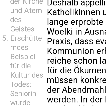
der Kirche
Deshalb appellie
und Atem
Katholikinnen u
des
lange erprobte 
Geistes
Woelki in Aus
Erschütte
Praxis, dass e
rndes
Kommunion erhal
Beispiel
reiche schon l
für die
für die Ökumen
Kultur des
müssen konkret
Todes:
der Abendmahl
Seniorin
werden. In de
wurde