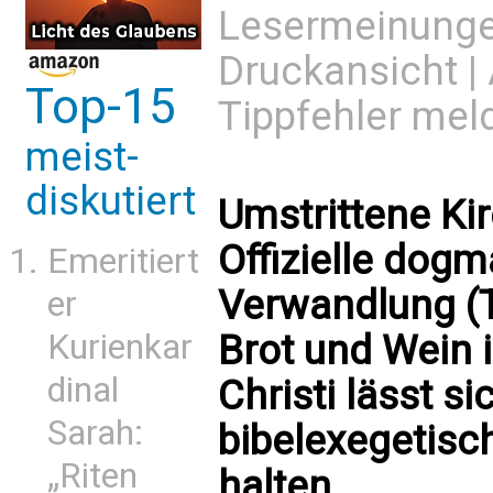
Lesermeinung
Druckansicht
|
Top-15
Tippfehler mel
meist-
diskutiert
Umstrittene K
Offizielle dog
Emeritiert
Verwandlung (T
er
Brot und Wein i
Kurienkar
dinal
Christi lässt s
Sarah:
bibelexegetisc
„Riten
halten.