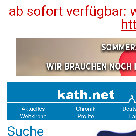
ab sofort verfügbar: 
ht
Suche