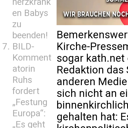
herzkrank
en Babys
zu
Bemerkenswert i
beenden!
Kirche-Press
BILD-
sogar kath.net 
Komment
atorin
Redaktion das 
Ruhs
anderen Medien
fordert
sich nicht an e
„Festung
binnenkirchlich
Europa“:
gehalten hat: 
„Es geht