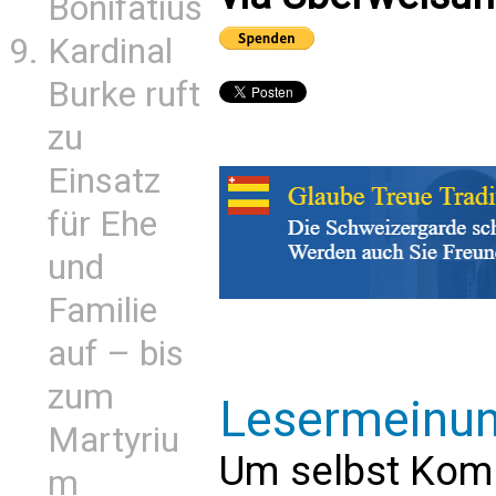
Bonifatius
Kardinal
Burke ruft
zu
Einsatz
für Ehe
und
Familie
auf – bis
zum
Lesermeinu
Martyriu
Um selbst Kom
m