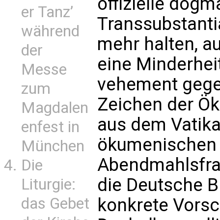
offizielle dogm
er Tanz’
Transsubstantia
während
mehr halten, 
der
eine Minderhei
Messe
vehement gege
zum
Zeichen der Ö
Magdalen
aus dem Vatika
enfest in
ökumenischen 
München
Abendmahlsfra
Die
die Deutsche B
Liturgie:
konkrete Vorsc
das Gebet