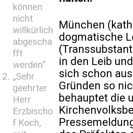
können
nicht
München (kath.n
willkürlich
dogmatische L
abgescha
(Transsubstant
fft
in den Leib und
werden“
sich schon aus
„Sehr
Gründen so nich
geehrter
behauptet die 
Herr
Kirchenvolksbe
Erzbischo
Pressemeldung
f Koch,