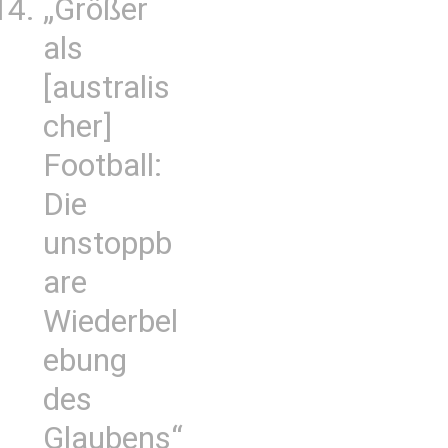
„Größer
als
[australis
cher]
Football:
Die
unstoppb
are
Wiederbel
ebung
des
Glaubens“