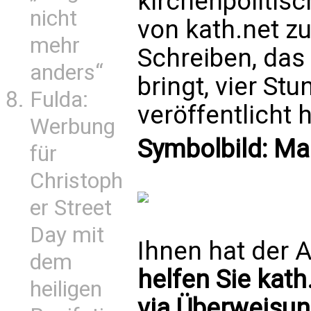
kirchenpolitis
nicht
von kath.net zu
mehr
Schreiben, das
anders“
bringt, vier St
Fulda:
veröffentlicht ha
Werbung
Symbolbild: M
für
Christoph
er Street
Day mit
Ihnen hat der A
dem
helfen Sie kath
heiligen
via Überweisun