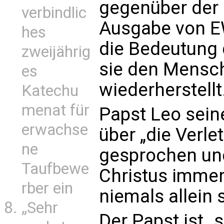
gegenüber der 
verbindlic
Ausgabe von E
hes
die Bedeutung 
zweijährig
sie den Mensche
es
wiederherstellt
Katechu
menat für
Papst Leo sein
erwachse
über „die Verle
ne
gesprochen und
Taufbewe
Christus immer 
rber ein
niemals allein 
„Sehr
Der Papst ist „