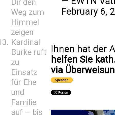
— EWTN Vat
Dir den
February 6, 
Weg zum
Himmel
zeigen'
Kardinal
Ihnen hat der A
Burke ruft
helfen Sie kath
zu
via Überweisun
Einsatz
für Ehe
und
Familie
auf – bis