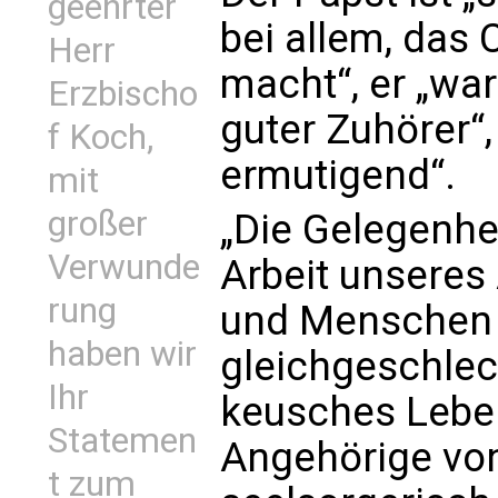
geehrter
bei allem, das 
Herr
macht“, er „war
Erzbischo
guter Zuhörer“,
f Koch,
ermutigend“.
mit
großer
„Die Gelegenhei
Verwunde
Arbeit unseres
rung
und Menschen 
haben wir
gleichgeschlech
Ihr
keusches Lebe
Statemen
Angehörige v
t zum