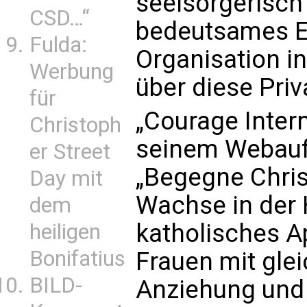
seelsorgerisch 
CSD…“
bedeutsames Ere
Fulda:
Organisation i
Werbung
über diese Priv
für
„Courage Intern
Christoph
seinem Webauft
er Street
„Begegne Chris
Day mit
Wachse in der H
dem
katholisches A
heiligen
Bonifatius
Frauen mit gle
BILD-
Anziehung und 