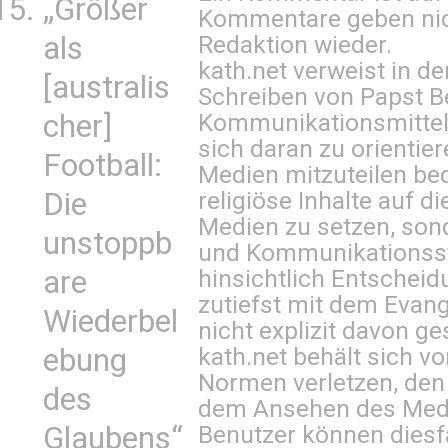
„Größer
Kommentare geben nic
als
Redaktion wieder.
kath.net verweist in
[australis
Schreiben von Papst B
cher]
Kommunikationsmittel 
sich daran zu orientie
Football:
Medien mitzuteilen be
Die
religiöse Inhalte auf 
Medien zu setzen, sond
unstoppb
und Kommunikationsst
are
hinsichtlich Entscheid
zutiefst mit dem Eva
Wiederbel
nicht explizit davon ge
ebung
kath.net behält sich v
Normen verletzen, den
des
dem Ansehen des Mediu
Glaubens“
Benutzer können diesfa