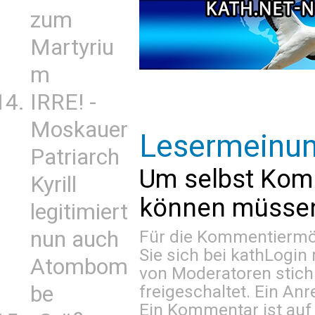
zum
Martyriu
m
IRRE! -
Moskauer
Lesermeinu
Patriarch
Um selbst Kom
Kyrill
können müssen 
legitimiert
nun auch
Für die Kommentiermög
Sie sich bei
kathLogin 
Atombom
von Moderatoren stich
be
freigeschaltet. Ein Anr
Ein Kommentar ist auf