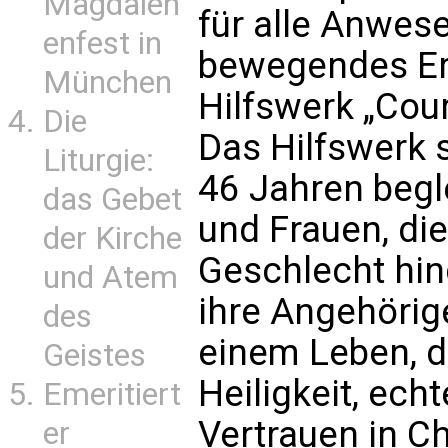
Magdalen
für alle Anwese
enfest in
bewegendes Erl
München
Hilfswerk „Cour
Die
Das Hilfswerk s
Liturgie:
46 Jahren begl
das Gebet
und Frauen, di
der Kirche
Geschlecht hin
und Atem
ihre Angehörig
des
einem Leben, d
Geistes
Heiligkeit, ech
Emeritiert
Vertrauen in Ch
er