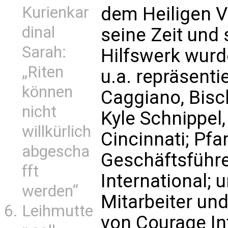
Kurienkar
dem Heiligen Va
dinal
seine Zeit und
Sarah:
Hilfswerk wurde
„Riten
u.a. repräsenti
können
Caggiano, Bisch
nicht
Kyle Schnippel,
willkürlich
Cincinnati; Pfa
abgescha
Geschäftsführ
fft
International; 
werden“
Mitarbeiter und
Leihmutte
von Courage In