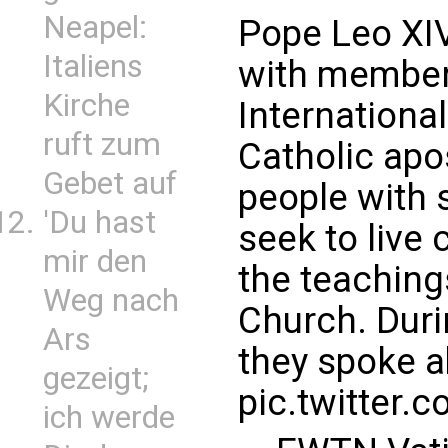
Neapel:
Pope Leo XIV
Italiens
with member
Kirche
Internationa
ruft zum
Catholic apo
Gebet auf
people with 
'Du hast
seek to live 
mir den
the teaching
Weg nach
Church. Duri
Ars
they spoke a
gezeigt;
pic.twitter
ich werde