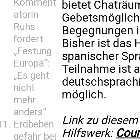
Komment
bietet Chaträu
atorin
Gebetsmöglich
Ruhs
Begegnungen i
fordert
Bisher ist das 
„Festung
spanischer Spr
Europa“:
Teilnahme ist 
„Es geht
deutschsprach
nicht
möglich.
mehr
anders“
Link zu diesem
Erdbeben
Hilfswerk:
Cour
gefahr bei