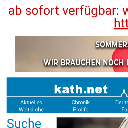
ab sofort verfügbar: 
ht
Suche