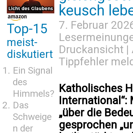
keusch leb
7. Februar 202
Top-15
Lesermeinung
meist-
Druckansicht
|
diskutiert
Tippfehler mel
Ein Signal
des
Katholisches H
Himmels?
International“
Das
„über die Bede
Schweige
gesprochen „u
n der