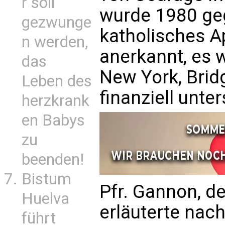
r soll
wurde 1980 geg
gezwunge
katholisches A
n werden,
anerkannt, es 
das
New York, Brid
Leben des
finanziell unter
herzkrank
en Babys
zu
beenden!
Bistum
Pfr. Gannon, de
Huelva
erläuterte nac
führt