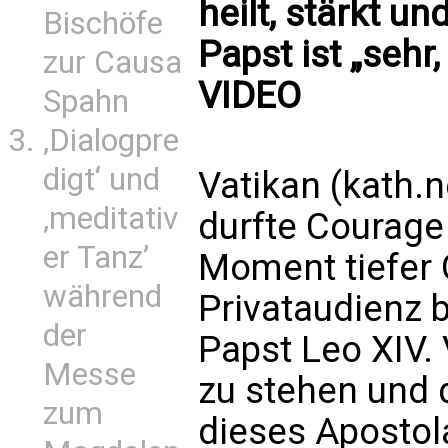
heilt, stärkt un
Bischöfe
Papst ist „sehr
zur Causa
VIDEO
Spahn
‚Dialogpre
digt‘ und
Vatikan (kath.
‚meditativ
durfte Courage 
er Tanz’
Moment tiefer 
während
Privataudienz b
der
Papst Leo XIV.
Messe
zu stehen und 
zum
dieses Apostola