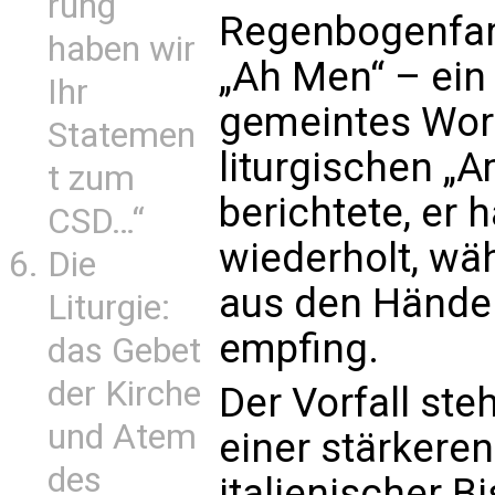
rung
Regenbogenfar
haben wir
„Ah Men“ – ein
Ihr
gemeintes Wor
Statemen
liturgischen „
t zum
berichtete, er 
CSD…“
wiederholt, w
Die
aus den Hände
Liturgie:
empfing.
das Gebet
der Kirche
Der Vorfall st
und Atem
einer stärkere
des
italienischer 