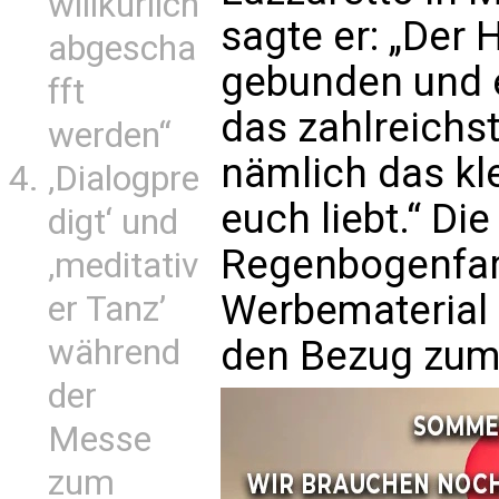
willkürlich
sagte er: „Der 
abgescha
gebunden und eu
fft
das zahlreichst
werden“
nämlich das kle
‚Dialogpre
euch liebt.“ Di
digt‘ und
Regenbogenfar
‚meditativ
Werbematerial 
er Tanz’
während
den Bezug zum 
der
Messe
zum