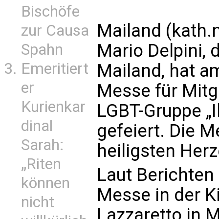
Bischöfe
Mailand (kath.
zur Causa
Mario Delpini, 
Spahn
Emeritiert
Mailand, hat am
er
Messe für Mitgl
Kurienkar
LGBT-Gruppe „I
dinal
gefeiert. Die 
Sarah:
heiligsten Herz
„Riten
Laut Berichten 
können
Messe in der Ki
nicht
Lazzaretto in M