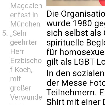
Magdalen
Die Organisatio
enfest in
wurde 1980 ge
München
sich selbst als
„Sehr
spirituelle Be
geehrter
Herr
für homosexuell
Erzbischo
gilt als LGBT-
f Koch,
In den soziale
mit
der Messe Fot
großer
Teilnehmern. Ei
Verwunde
Shirt mit einer