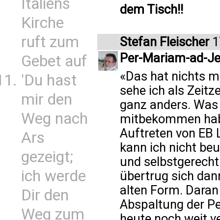
Italiens
dem Tisch!!
Kirche
ruft zum
Stefan Fleischer
1
Per-Mariam-ad-J
Gebet auf
«Das hat nichts m
'Du hast
sehe ich als Zeit
mir den
ganz anders. Was 
Weg nach
mitbekommen habe
Auftreten von EB 
Ars
kann ich nicht beu
gezeigt;
und selbstgerech
ich werde
übertrug sich dan
alten Form. Daran
Dir den
Abspaltung der Pe
Weg zum
heute noch weit ve