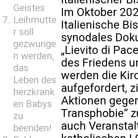
Geistes
Im Oktober 202
Leihmutte
Italienische B
r soll
synodales Doku
gezwunge
„Lievito di Pac
n werden,
des Friedens u
das
werden die Ki
Leben des
aufgefordert, z
herzkrank
Aktionen gege
en Babys
Transphobie“ z
zu
auch Veranstal
beenden!