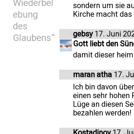
Wiederbel
sondern um sie au
ebung
Kirche macht das
des
gebsy
17. Juni 20
Glaubens“
Gott liebt den Sün
damit dieser heim 
maran atha
17. Ju
Ich bin davon übe
einen sehr hohen P
Lüge an diesen See
bezahlen werden!
Kostadinov
17. Ju