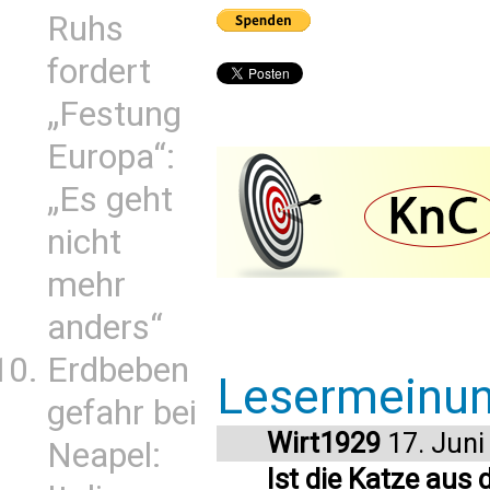
Ruhs
fordert
„Festung
Europa“:
„Es geht
nicht
mehr
anders“
Erdbeben
Lesermeinu
gefahr bei
Wirt1929
17. Juni
Neapel:
Ist die Katze aus