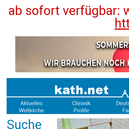
ab sofort verfügbar: 
ht
Suche