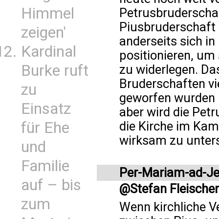
Himmel
Petrusbruderschaf
Piusbruderschaft 
zeigen'
anderseits sich in
Kardinal
positionieren, u
Burke ruft
zu widerlegen. Da
Bruderschaften vie
zu
geworfen wurden 
Einsatz
aber wird die Petr
für Ehe
die Kirche im Ka
wirksam zu unter
und
Familie
Per-Mariam-ad-J
auf – bis
@Stefan Fleischer
zum
Wenn kirchliche V