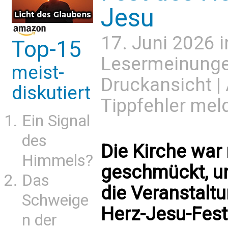
Jesu
17. Juni 2026 
Top-15
Lesermeinung
meist-
Druckansicht
|
diskutiert
Tippfehler mel
Ein Signal
des
Die Kirche war
Himmels?
geschmückt, un
Das
die Veranstalt
Schweige
Herz-Jesu-Fest
n der