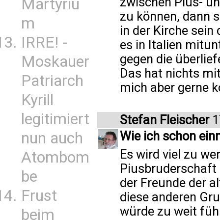
zwischen Pius- un
Martyriu
zu können, dann s
m
in der Kirche sein 
IRRE! -
es in Italien mitu
gegen die überlief
Moskauer
Das hat nichts mi
Patriarch
mich aber gerne ko
Kyrill
legitimiert
Stefan Fleischer
1
Wie ich schon ein
nun auch
Es wird viel zu w
Atombom
Piusbruderschaft
be
der Freunde der al
Frust
diese anderen Gru
würde zu weit führ
beim