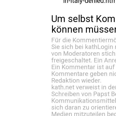
in-italy-denied.ht
Um selbst Kom
können müssen 
Für die Kommentiermög
Sie sich bei
kathLogin 
von Moderatoren stich
freigeschaltet. Ein Anr
Ein Kommentar ist auf
Kommentare geben nic
Redaktion wieder.
kath.net verweist in
Schreiben von Papst B
Kommunikationsmittel 
sich daran zu orientie
Medien mitzuteilen be