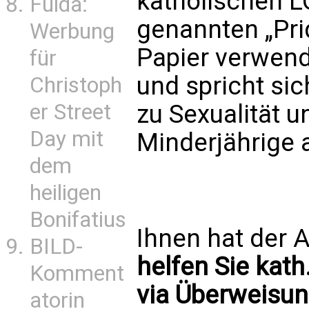
katholischen L
Fulda:
genannten „Pri
Werbung
Papier verwend
für
und spricht si
Christoph
er Street
zu Sexualität u
Day mit
Minderjährige 
dem
heiligen
Bonifatius
Ihnen hat der A
BILD-
helfen Sie kath
Komment
via Überweisun
atorin