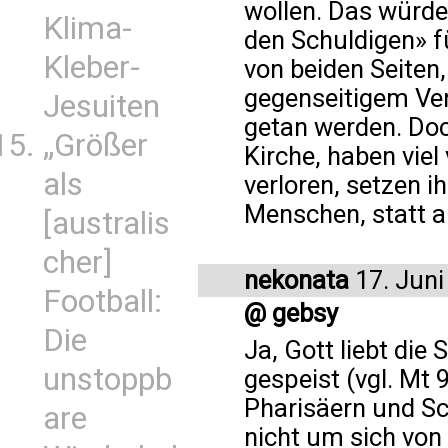
wollen. Das würde
Klima-
den Schuldigen» f
Kleber-
von beiden Seiten
gegenseitigem Ver
Jesuiten
getan werden. Doc
„Größer
Kirche, haben vie
als
verloren, setzen 
Menschen, statt a
[australis
cher]
nekonata
17. Juni
Football:
@ gebsy
Die
Ja, Gott liebt die
unstoppb
gespeist (vgl. Mt 
Pharisäern und Sch
are
nicht um sich von