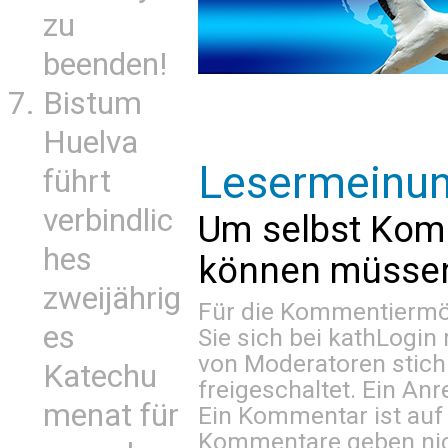
zu
beenden!
Bistum
Huelva
Lesermeinu
führt
verbindlic
Um selbst Kom
hes
können müssen 
zweijährig
Für die Kommentiermög
es
Sie sich bei
kathLogin 
von Moderatoren stich
Katechu
freigeschaltet. Ein Anr
menat für
Ein Kommentar ist auf
Kommentare geben nic