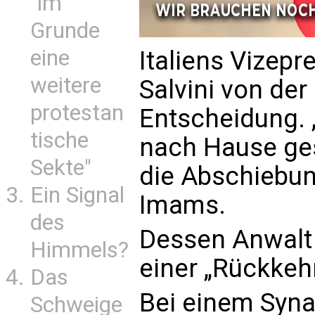
"im
Grunde
eine
Italiens Vizep
weitere
Salvini von de
protestan
Entscheidung. 
tische
nach Hause ges
Sekte"
die Abschiebun
Ein Signal
Imams.
des
Dessen Anwalt
Himmels?
einer „Rückkehr
Das
Bei einem Syn
Schweige