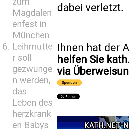
zum
dabei verletzt.
Magdalen
enfest in
München
Leihmutte
Ihnen hat der A
r soll
helfen Sie kath
gezwunge
via Überweisun
n werden,
das
Leben des
herzkrank
en Babys