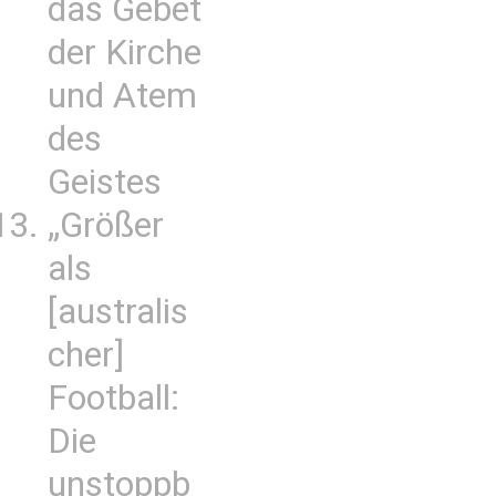
das Gebet
der Kirche
und Atem
des
Geistes
„Größer
als
[australis
cher]
Football:
Die
unstoppb