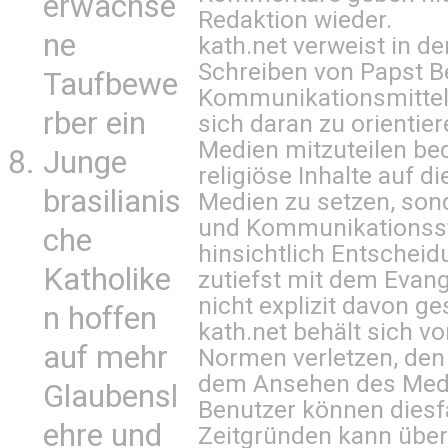
erwachse
Redaktion wieder.
ne
kath.net verweist in
Schreiben von Papst B
Taufbewe
Kommunikationsmittel 
rber ein
sich daran zu orientie
Medien mitzuteilen be
Junge
religiöse Inhalte auf 
brasilianis
Medien zu setzen, sond
und Kommunikationsst
che
hinsichtlich Entscheid
Katholike
zutiefst mit dem Eva
nicht explizit davon ge
n hoffen
kath.net behält sich v
auf mehr
Normen verletzen, den
dem Ansehen des Mediu
Glaubensl
Benutzer können diesfa
ehre und
Zeitgründen kann über