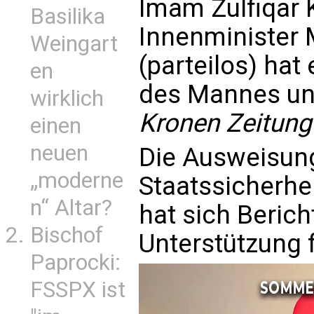
Imam Zulfiqar
Basilika
Innenminister 
Weingart
(parteilos) hat
en
des Mannes unt
wirklich
Kronen Zeitung
einen
neuen
Die Ausweisung
„moderne
Staatssicherhe
n“ Altar?
hat sich Berich
Bischof
Unterstützung 
Paprocki:
FSSPX ist