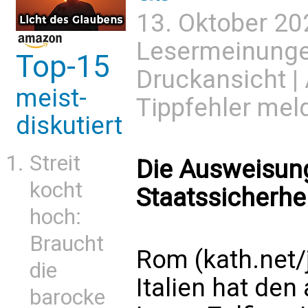
13. Oktober 20
Lesermeinung
Top-15
Druckansicht
|
meist-
Tippfehler mel
diskutiert
Streit
Die Ausweisung
kocht
Staatssicherhe
hoch:
Braucht
Rom (kath.net/
die
Italien hat de
barocke