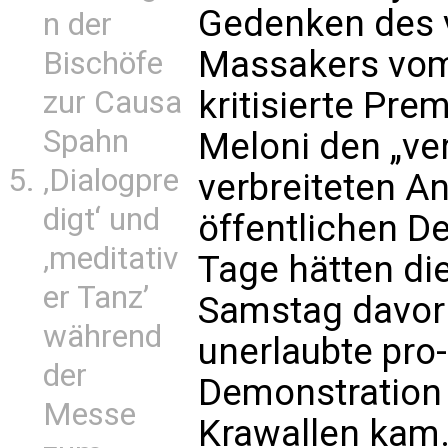
Gedenken des 
n der
Massakers vom
Bischöfe
zur Causa
kritisierte Pre
Spahn
Meloni den „ve
‚Dialogpre
verbreiteten An
digt‘ und
öffentlichen D
‚meditativ
Tage hätten die
er Tanz’
Samstag davor 
während
unerlaubte pro
der
Demonstration s
Messe
Krawallen kam