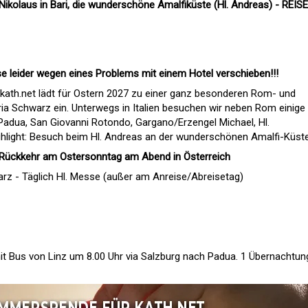
Nikolaus in Bari, die wunderschöne Amalfiküste (Hl. Andreas) - REISE
 leider wegen eines Problems mit einem Hotel verschieben!!!
g kath.net lädt für Ostern 2027 zu einer ganz besonderen Rom- und
ria Schwarz ein. Unterwegs in Italien besuchen wir neben Rom einige
(Padua, San Giovanni Rotondo, Gargano/Erzengel Michael, Hl.
ighlight: Besuch beim Hl. Andreas an der wunderschönen Amalfi-Küs
- Rückkehr am Ostersonntag am Abend in Österreich
rz - Täglich Hl. Messe (außer am Anreise/Abreisetag)
t Bus von Linz um 8.00 Uhr via Salzburg nach Padua. 1 Übernachtun