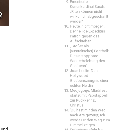
Emeritierter
Kurienkardinal Sarah:
„Riten können nicht
willkürlich abgeschafft
werden“
Heute, nicht morgen!
Der heilige Expeditus –
Patron gegen das
Aufschieben
„Größer als
[australischer] Football:
Die unstoppbare
Wiederbelebung des
Glaubens“
Joan Leslie: Das
Hollywood-
Glaubenszeugnis einer
echten Heldin
Medjugorje: Mladifest
startet mit Papstappell
zur Rückkehr zu
Christus
'Du hast mir den Weg
nach Ars gezeigt; ich
werde Dir den Weg zum
Himmel zeigen'
 und
Erdbebengefahr bei