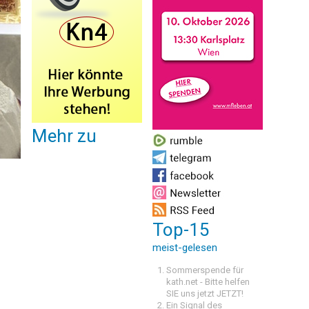
Mehr zu
Top-15
meist-gelesen
Sommerspende für
kath.net - Bitte helfen
SIE uns jetzt JETZT!
Ein Signal des