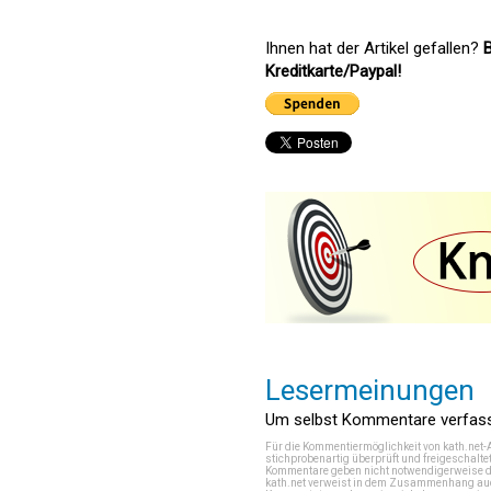
Ihnen hat der Artikel gefallen?
B
Kreditkarte/Paypal!
Lesermeinungen
Um selbst Kommentare verfasse
Für die Kommentiermöglichkeit von kath.net-
stichprobenartig überprüft und freigeschalte
Kommentare geben nicht notwendigerweise di
kath.net verweist in dem Zusammenhang auch