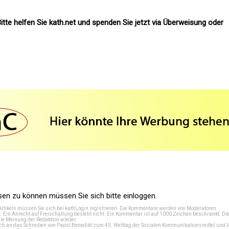
itte helfen Sie kath.net und spenden Sie jetzt via Überweisung oder
n zu können müssen Sie sich bitte einloggen.
Artikeln müssen Sie sich bei
kathLogin registrieren
. Die Kommentare werden von Moderatoren
t. Ein Anrecht auf Freischaltung besteht nicht. Ein Kommentar ist auf 1000 Zeichen beschränkt. Di
e Meinung der Redaktion wieder.
 an das Schreiben von Papst Benedikt zum 45. Welttag der Sozialen Kommunikationsmittel und lä