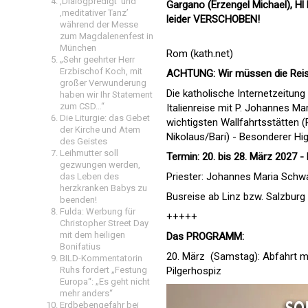
‚Dialogpredigt‘ und
Gargano (Erzengel Michael), Hl 
‚meditativer Tanz’
leider VERSCHOBEN!
während der Messe
zum Magdalenenfest in
München
Rom (kath.net)
„Sehr geehrter Herr
Erzbischof Koch, mit
ACHTUNG: Wir müssen die Reise
großer Verwunderung
Die katholische Internetzeitun
haben wir Ihr Statement
zum CSD…“
Italienreise mit P. Johannes Ma
Die Liturgie: das Gebet
wichtigsten Wallfahrtsstätten 
der Kirche und Atem
Nikolaus/Bari) - Besonderer H
des Geistes
Leihmutter soll
Termin: 20. bis 28. März 2027 
gezwungen werden,
Priester: Johannes Maria Schwa
das Leben des
herzkranken Babys zu
Busreise ab Linz bzw. Salzburg
beenden!
Fulda: Werbung für
+++++
Christopher Street Day
mit dem heiligen
Das PROGRAMM:
Bonifatius
20. März (Samstag): Abfahrt mi
BILD-Kommentatorin
Ruhs fordert „Festung
Pilgerhospiz
Europa“: „Es geht nicht
mehr anders“
Erdbebengefahr bei