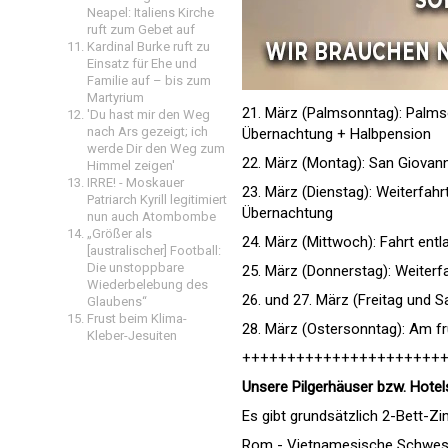
Neapel: Italiens Kirche
ruft zum Gebet auf
Kardinal Burke ruft zu
Einsatz für Ehe und
Familie auf – bis zum
Martyrium
21. März (Palmsonntag): Palmso
'Du hast mir den Weg
nach Ars gezeigt; ich
Übernachtung + Halbpension
werde Dir den Weg zum
22. März (Montag): San Giovan
Himmel zeigen'
IRRE! - Moskauer
23. März (Dienstag): Weiterfahr
Patriarch Kyrill legitimiert
Übernachtung
nun auch Atombombe
„Größer als
24. März (Mittwoch): Fahrt ent
[australischer] Football:
Die unstoppbare
25. März (Donnerstag): Weiter
Wiederbelebung des
26. und 27. März (Freitag und 
Glaubens“
Frust beim Klima-
28. März (Ostersonntag): Am f
Kleber-Jesuiten
++++++++++++++++++++++
Unsere Pilgerhäuser bzw. Hotel
Es gibt grundsätzlich 2-Bett-
Rom - Vietnamesische Schweste