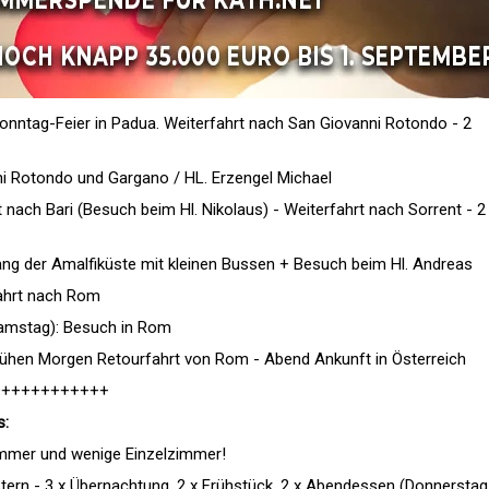
nntag-Feier in Padua. Weiterfahrt nach San Giovanni Rotondo - 2
ni Rotondo und Gargano / HL. Erzengel Michael
t nach Bari (Besuch beim Hl. Nikolaus) - Weiterfahrt nach Sorrent - 2
lang der Amalfiküste mit kleinen Bussen + Besuch beim Hl. Andreas
fahrt nach Rom
Samstag): Besuch in Rom
rühen Morgen Retourfahrt von Rom - Abend Ankunft in Österreich
++++++++++++
s:
Zimmer und wenige Einzelzimmer!
rn - 3 x Übernachtung, 2 x Frühstück, 2 x Abendessen (Donnerstag