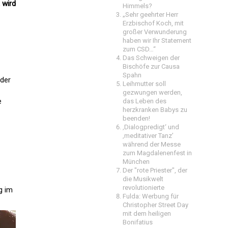
 wird
Himmels?
„Sehr geehrter Herr
Erzbischof Koch, mit
großer Verwunderung
haben wir Ihr Statement
zum CSD…“
Das Schweigen der
Bischöfe zur Causa
Spahn
 der
Leihmutter soll
gezwungen werden,
te
das Leben des
herzkranken Babys zu
beenden!
‚Dialogpredigt‘ und
‚meditativer Tanz’
während der Messe
zum Magdalenenfest in
München
Der "rote Priester", der
die Musikwelt
revolutionierte
g im
Fulda: Werbung für
Christopher Street Day
mit dem heiligen
Bonifatius