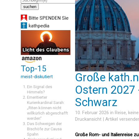
Top-15
Große kath.n
meist-diskutiert
Ostern 2027 
Ein Signal des
Himmels?
Emeritierter
Schwarz
Kurienkardinal Sarah:
„Riten können nicht
10. Februar 2026 in
Reise
, kein
willkürlich abgeschafft
werden“
Druckansicht
|
Artikel versende
Das Schweigen der
Bischöfe zur Causa
Spahn
Große Rom- und Italienreise z