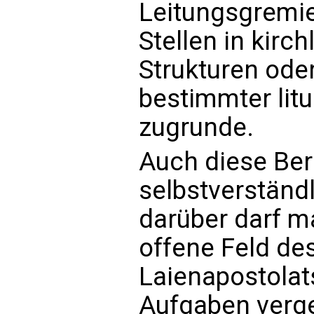
Leitungsgremie
Stellen in kirch
Strukturen ode
bestimmter lit
zugrunde.
Auch diese Be
selbstverständ
darüber darf m
offene Feld de
Laienapostolats
Aufgaben verg