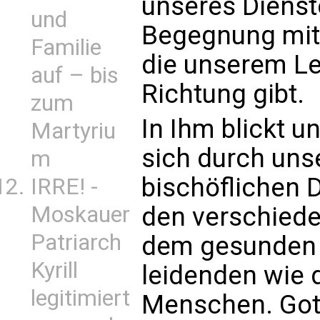
unseres Dienst
und
Begegnung mit 
Familie
die unserem L
auf – bis
Richtung gibt.
zum
In Ihm blickt u
Martyriu
sich durch uns
m
bischöflichen 
IRRE! -
Moskauer
den verschieden
Patriarch
dem gesunden 
Kyrill
leidenden wie
legitimiert
Menschen. Gott