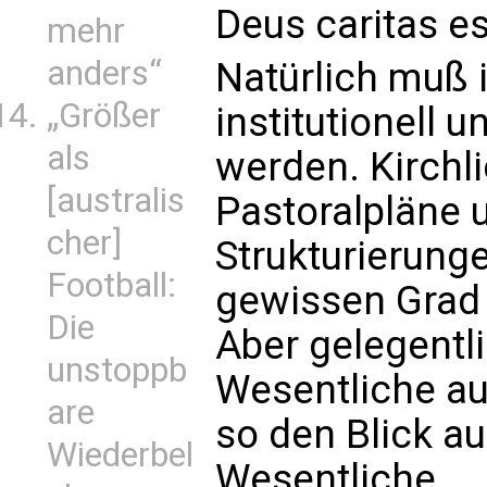
Deus caritas es
mehr
anders“
Natürlich muß 
„Größer
institutionell u
als
werden. Kirchli
[australis
Pastoralpläne 
cher]
Strukturierung
Football:
gewissen Grad
Die
Aber gelegentl
unstoppb
Wesentliche au
are
so den Blick au
Wiederbel
Wesentliche.