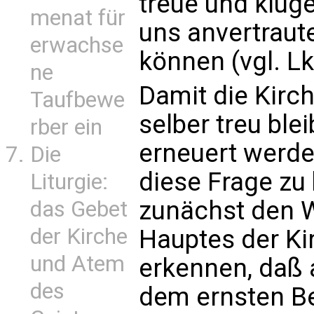
treue und klug
menat für
uns anvertraut
erwachse
können (vgl. Lk
ne
Damit die Kirc
Taufbewe
selber treu ble
rber ein
erneuert werde
Die
diese Frage zu
Liturgie:
zunächst den W
das Gebet
der Kirche
Hauptes der Kir
und Atem
erkennen, daß 
des
dem ernsten B