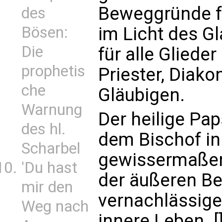
Beweggründe fü
des
Bösen:
im Licht des Gl
Die
für alle Glieder
prophetis
Priester, Diako
che
Gläubigen.
Warnung
Der heilige Pap
des hl.
dem Bischof in 
Scharbel
gewissermaßen 
'Du hast
der äußeren B
mir den
vernachlässige
Weg nach
innere Leben. [