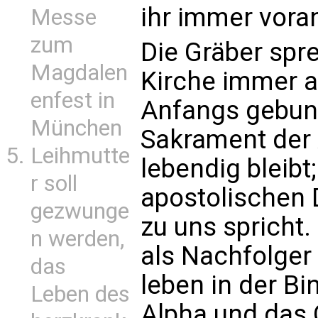
ihr immer vora
Messe
zum
Die Gräber spr
Magdalen
Kirche immer a
enfest in
Anfangs gebund
München
Sakrament der
Leihmutte
lebendig bleibt
r soll
apostolischen 
gezwunge
zu uns spricht.
n werden,
als Nachfolger 
das
leben in der Bi
Leben des
Alpha und das O