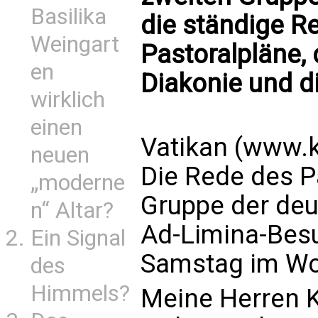
Basilika
die ständige Re
Weingart
Pastoralpläne, 
en
Diakonie und d
wirklich
einen
Vatikan (www.k
neuen
Die Rede des P
„moderne
Gruppe der deu
n“ Altar?
Ad-Limina-Bes
Ein Signal
Samstag im Wor
des
Himmels?
Meine Herren K