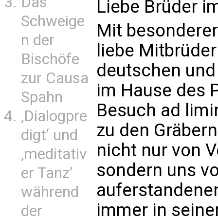
Das
Liebe Brüder i
Schweige
Mit besonderer
n der
liebe Mitbrüde
Bischöfe
deutschen und 
zur Causa
im Hause des 
Spahn
Besuch ad limi
‚Dialogpre
zu den Gräbern 
digt‘ und
nicht nur von 
‚meditativ
sondern uns vo
er Tanz’
auferstandenen
während
immer in seiner
der