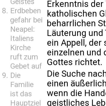
Geistes
Erkenntnis der
Erdbeben
katholischen 
gefahr bei
beharrlichen St
Neapel:
Läuterung und 
Italiens
ein Appell, der
Kirche
einzelnen und 
ruft zum
Gottes richtet.
Gebet auf
Die Suche nach
Die
einen äußerlic
Familie
wenn die Hande
ist das
geistliches Le
Hauptziel