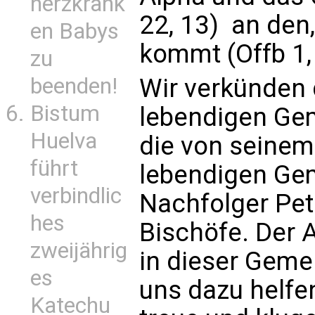
herzkrank
22, 13)  an den
en Babys
kommt (Offb 1, 
zu
beenden!
Wir verkünden 
Bistum
lebendigen Gem
Huelva
die von seinem 
führt
lebendigen Ge
verbindlic
Nachfolger Pet
hes
Bischöfe. Der 
zweijährig
in dieser Gemei
es
uns dazu helfe
Katechu