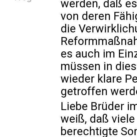
werden, daß e
von deren Fähi
die Verwirklic
Reformmaßnah
es auch im Einz
müssen in dies
wieder klare P
getroffen werd
Liebe Brüder i
weiß, daß viel
berechtigte So