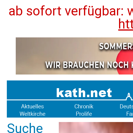
ab sofort verfügbar: 
ht
Suche