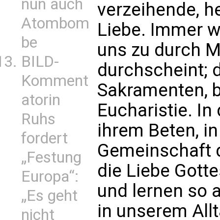
nun auch
verzeihende, h
Atombom
Liebe. Immer w
be
uns zu durch 
BILD-
durchscheint; d
Komment
Sakramenten, b
atorin
Eucharistie. In 
Ruhs
ihrem Beten, in
fordert
Gemeinschaft d
„Festung
die Liebe Gott
Europa“:
und lernen so 
„Es geht
in unserem Allt
nicht