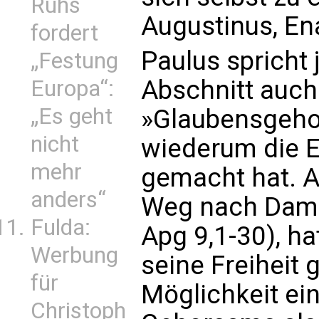
Ruhs
Augustinus, Enar
fordert
Paulus spricht
„Festung
Abschnitt auc
Europa“:
„Es geht
»Glaubensgehor
nicht
wiederum die E
mehr
gemacht hat. A
anders“
Weg nach Damas
Fulda:
Apg 9,1-30), ha
Werbung
seine Freiheit
für
Möglichkeit ei
Christoph