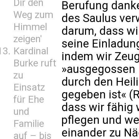
Dir den
Berufung danke
Weg zum
des Saulus verw
Himmel
darum, dass wi
zeigen'
seine Einladun
Kardinal
indem wir Zeug
Burke ruft
»ausgegossen [
zu
durch den Heili
Einsatz
gegeben ist« (R
für Ehe
dass wir fähig 
und
pflegen und we
Familie
einander zu Nä
auf – bis