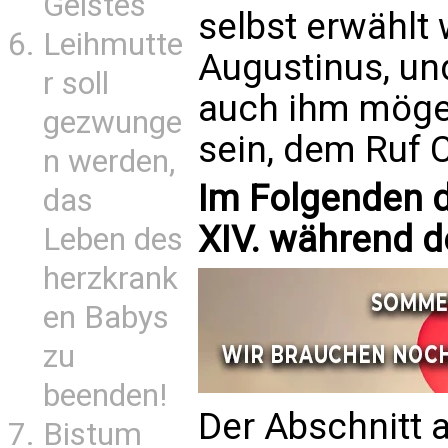
Geistes
selbst erwählt 
Leihmutte
Augustinus, und
r soll
auch ihm möge
gezwunge
sein, dem Ruf C
n werden,
Im Folgenden d
das
XIV. während de
Leben des
herzkrank
en Babys
zu
beenden!
Der Abschnitt a
Bistum