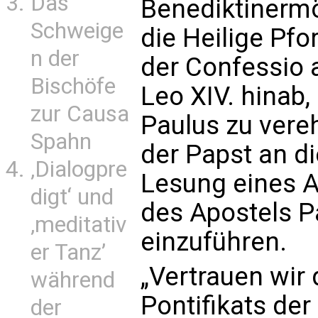
Das
Benediktinermö
Schweige
die Heilige Pfo
n der
der Confessio
Bischöfe
Leo XIV. hinab,
zur Causa
Paulus zu vere
Spahn
der Papst an d
‚Dialogpre
Lesung eines A
digt‘ und
des Apostels P
‚meditativ
einzuführen.
er Tanz’
„Vertrauen wir
während
Pontifikats de
der