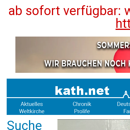
ab sofort verfügbar: 
ht
Suche