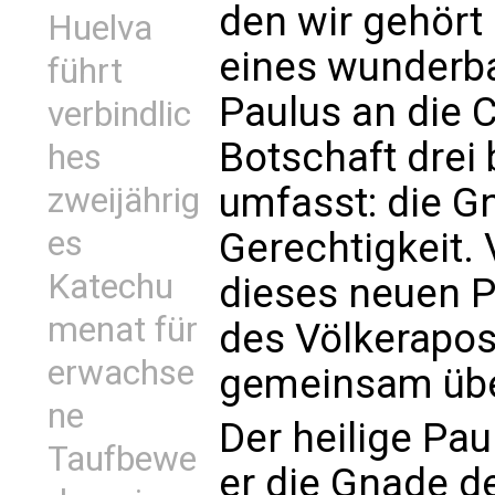
den wir gehört 
Huelva
eines wunderba
führt
Paulus an die 
verbindlic
Botschaft dre
hes
umfasst: die G
zweijährig
es
Gerechtigkeit.
Katechu
dieses neuen P
menat für
des Völkerapos
erwachse
gemeinsam übe
ne
Der heilige Pau
Taufbewe
er die Gnade d