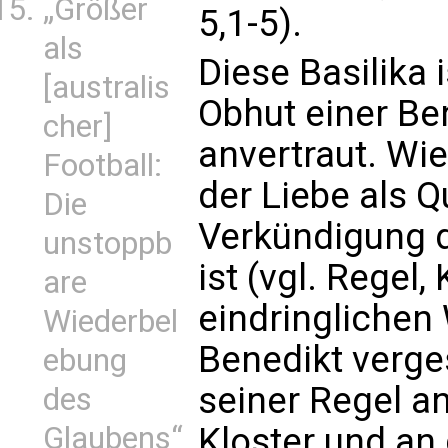
„Größer
5,1-5).
als
Diese Basilika 
[australis
Obhut einer Be
cher]
anvertraut. Wi
Football:
der Liebe als Q
Die
Verkündigung 
unstoppb
ist (vgl. Regel, K
are
eindringlichen
Wiederbel
Benedikt verge
ebung
seiner Regel an
des
Glaubens“
Kloster und an