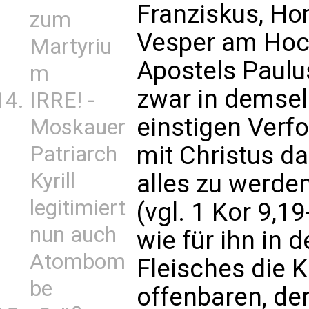
Franziskus, Hom
zum
Vesper am Hoc
Martyriu
Apostels Paulu
m
zwar in demselb
IRRE! -
einstigen Verf
Moskauer
mit Christus da
Patriarch
Kyrill
alles zu werde
legitimiert
(vgl. 1 Kor 9,19
nun auch
wie für ihn in
Atombom
Fleisches die K
be
offenbaren, de