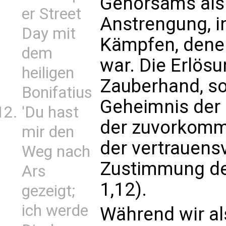
Gehorsams als
er Street
Anstrengung, i
Day mit
Kämpfen, denen 
dem
war. Die Erlösu
heiligen
Zauberhand, so
Bonifatius
Geheimnis der
'Du hast
der zuvorkomm
mir den
der vertrauensv
Weg nach
Zustimmung de
Ars
1,12).
gezeigt;
ich werde
Während wir al