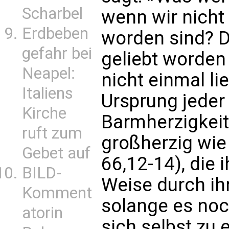
Scharbel
wenn wir nicht 
Erdbeben
worden sind? D
gefahr bei
geliebt worden
Neapel:
nicht einmal li
Italiens
Ursprung jeder 
Kirche
Barmherzigkeit
ruft zum
großherzig wie 
Gebet auf
66,12-14), die 
BILD-
Weise durch ih
Komment
solange es noch
atorin
sich selbst zu e