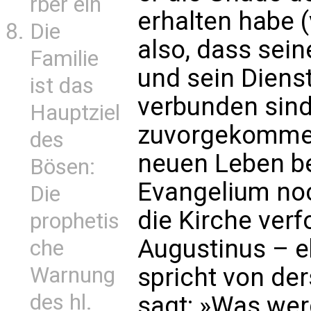
rber ein
erhalten habe (
Die
also, dass sei
Familie
und sein Dienst
ist das
verbunden sind
Hauptziel
zuvorgekommen
des
neuen Leben be
Bösen:
Evangelium noc
Die
die Kirche verfo
prophetis
Augustinus – eb
che
Warnung
spricht von de
des hl.
sagt: »Was wer