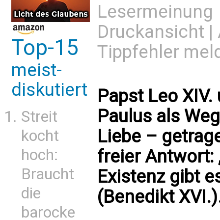
Lesermeinung
Druckansicht
|
Top-15
Tippfehler mel
meist-
diskutiert
Papst Leo XIV.
Paulus als Weg
Streit
Liebe – getrag
kocht
hoch:
freier Antwort
Braucht
Existenz gibt e
die
(Benedikt XVI.
barocke