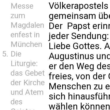
Völkerapostels
Messe
gemeinsam über
zum
Magdalen
Der Papst erin
enfest in
jeder Sendung
München
Liebe Gottes. 
Die
Augustinus und
Liturgie:
er den Weg des
das Gebet
freies, von de
der Kirche
Menschen zu ei
und Atem
sich hinausfüh
des
wählen können,