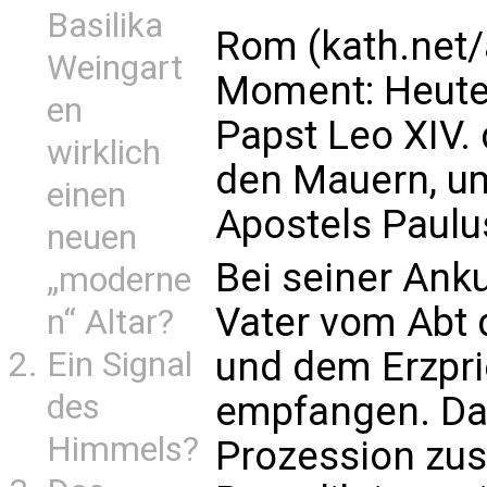
Basilika
Rom (kath.net/a
Weingart
Moment: Heute
en
Papst Leo XIV. d
wirklich
den Mauern, um
einen
Apostels Paulu
neuen
Bei seiner Anku
„moderne
Vater vom Abt 
n“ Altar?
und dem Erzprie
Ein Signal
des
empfangen. Dan
Himmels?
Prozession zu