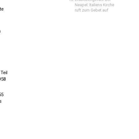
Neapel: Italiens Kirche
te
ruft zum Gebet auf
n
Teil
958
55
s