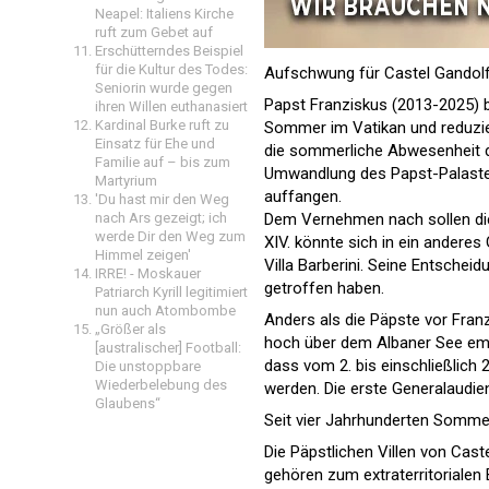
Neapel: Italiens Kirche
ruft zum Gebet auf
Erschütterndes Beispiel
für die Kultur des Todes:
Aufschwung für Castel Gandol
Seniorin wurde gegen
Papst Franziskus (2013-2025) b
ihren Willen euthanasiert
Kardinal Burke ruft zu
Sommer im Vatikan und reduzier
Einsatz für Ehe und
die sommerliche Abwesenheit de
Familie auf – bis zum
Umwandlung des Papst-Palastes
Martyrium
auffangen.
'Du hast mir den Weg
nach Ars gezeigt; ich
Dem Vernehmen nach sollen die
werde Dir den Weg zum
XIV. könnte sich in ein andere
Himmel zeigen'
Villa Barberini. Seine Entschei
IRRE! - Moskauer
getroffen haben.
Patriarch Kyrill legitimiert
nun auch Atombombe
Anders als die Päpste vor Fran
„Größer als
hoch über dem Albaner See empf
[australischer] Football:
dass vom 2. bis einschließlich 
Die unstoppbare
Wiederbelebung des
werden. Die erste Generalaudie
Glaubens“
Seit vier Jahrhunderten Somme
Die Päpstlichen Villen von Cas
gehören zum extraterritorialen 