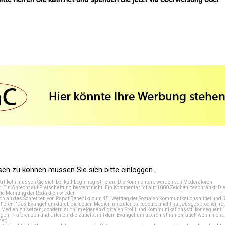
n zu können müssen Sie sich bitte einloggen.
Artikeln müssen Sie sich bei
kathLogin registrieren
. Die Kommentare werden von Moderatoren
t. Ein Anrecht auf Freischaltung besteht nicht. Ein Kommentar ist auf 1000 Zeichen beschränkt. Di
e Meinung der Redaktion wieder.
 an das Schreiben von Papst Benedikt zum 45. Welttag der Sozialen Kommunikationsmittel und lä
tieren: "Das Evangelium durch die neuen Medien mitzuteilen bedeutet nicht nur, ausgesprochen rel
en Medien zu setzen, sondern auch im eigenen digitalen Profil und Kommunikationsstil konsequent
en, Präferenzen und Urteilen, die zutiefst mit dem Evangelium übereinstimmen, auch wenn nicht
net
)