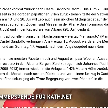
r Papst kommt zurück nach Castel Gandolfo. Vom 6. bis zum 20. Jul
zeit in die dortigen päpstlichen Villen zurückziehen, teilte der Vatik
 am 13. und 20. Juli will Leo auch sein übliches Mittagsgebet auf d
tpalast sprechen. Zudem sind Messen in der Pfarre San Tommaso da
. Juli) und in der Kathedrale von Albano (20. Juli) geplant.
 traditionellen römischen Hochsommer-Feiertag "Ferragosto" (Mar
 Castel Gandolfo verbringen. Am Freitag, 15. August, werde er die Me
iern und am Sonntag, 17. August, nach dem Angelusgebet nach Rom
ahmen die meisten Päpste im Juli und August ein paar Wochen Auszei
esidenz in den Albaner Bergen. Zuletzt zogen sich Johannes Paul I
(2005-2013) immer wieder in die Anlage auf 426 Metern Höhe zurück
em die Monate nach seinem Rücktritt und vor seinem Umzug in Cast
mit Franziskus ging als "Erste Begegnung von zwei Päpsten" in die