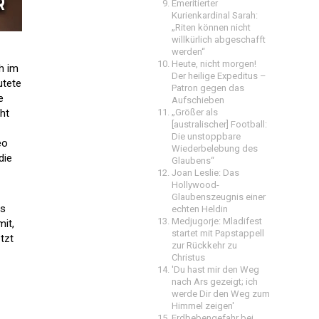
Emeritierter
Kurienkardinal Sarah:
„Riten können nicht
willkürlich abgeschafft
werden“
Heute, nicht morgen!
h im
Der heilige Expeditus –
utete
Patron gegen das
e
Aufschieben
ht
„Größer als
[australischer] Football:
Die unstoppbare
eo
Wiederbelebung des
die
Glaubens“
Joan Leslie: Das
Hollywood-
Glaubenszeugnis einer
fs
echten Heldin
Medjugorje: Mladifest
it,
startet mit Papstappell
tzt
zur Rückkehr zu
Christus
'Du hast mir den Weg
nach Ars gezeigt; ich
werde Dir den Weg zum
Himmel zeigen'
Erdbebengefahr bei