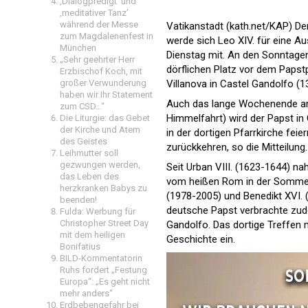
‚Dialogpredigt‘ und
‚meditativer Tanz’
während der Messe
Vatikanstadt (kath.net/KAP) De
zum Magdalenenfest in
werde sich Leo XIV. für eine Aus
München
Dienstag mit. An den Sonntagen
„Sehr geehrter Herr
dörflichen Platz vor dem Paps
Erzbischof Koch, mit
großer Verwunderung
Villanova in Castel Gandolfo (13
haben wir Ihr Statement
Auch das lange Wochenende am
zum CSD…“
Himmelfahrt) wird der Papst in
Die Liturgie: das Gebet
der Kirche und Atem
in der dortigen Pfarrkirche fe
des Geistes
zurückkehren, so die Mitteilung.
Leihmutter soll
gezwungen werden,
Seit Urban VIII. (1623-1644) n
das Leben des
vom heißen Rom in der Sommerr
herzkranken Babys zu
(1978-2005) und Benedikt XVI. 
beenden!
deutsche Papst verbrachte zud
Fulda: Werbung für
Christopher Street Day
Gandolfo. Das dortige Treffen 
mit dem heiligen
Geschichte ein.
Bonifatius
BILD-Kommentatorin
Ruhs fordert „Festung
Europa“: „Es geht nicht
mehr anders“
Erdbebengefahr bei