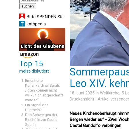
Top-15
Sommerpause
meist-diskutiert
Leo XIV. keh
Emeritierter
Kurienkardinal Sarah:
„Riten können nicht
18. Juni 2025 in
Weltkirche
, 5 
willkürlich abgeschafft
Druckansicht
|
Artikel versende
werden“
Ein Signal des
Himmels?
Neues Kirchenoberhaupt nimmt 
Das Schweigen der
Bergen wieder auf - Zwei Woche
Bischöfe zur Causa
Spahn
Castel Gandolfo verbringen