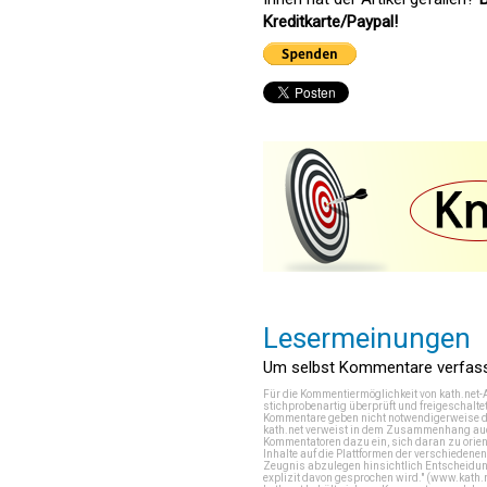
Kreditkarte/Paypal!
Lesermeinungen
Um selbst Kommentare verfasse
Für die Kommentiermöglichkeit von kath.net-
stichprobenartig überprüft und freigeschalte
Kommentare geben nicht notwendigerweise di
kath.net verweist in dem Zusammenhang auch
Kommentatoren dazu ein, sich daran zu orien
Inhalte auf die Plattformen der verschieden
Zeugnis abzulegen hinsichtlich Entscheidung
explizit davon gesprochen wird." (
www.kath.