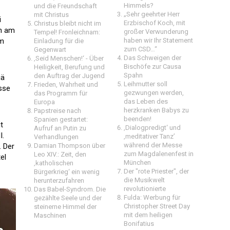
Himmels?
und die Freundschaft
„Sehr geehrter Herr
mit Christus
i
Erzbischof Koch, mit
Christus bleibt nicht im
an am
großer Verwunderung
Tempel! Fronleichnam:
em
haben wir Ihr Statement
Einladung für die
zum CSD…“
Gegenwart
Das Schweigen der
‚Seid Menschen!‘ - Über
Bischöfe zur Causa
Heiligkeit, Berufung und
Spahn
den Auftrag der Jugend
iä
Leihmutter soll
Frieden, Wahrheit und
sse
gezwungen werden,
das Programm für
das Leben des
Europa
herzkranken Babys zu
Papstreise nach
beenden!
Spanien gestartet:
t
‚Dialogpredigt‘ und
Aufruf an Putin zu
I.
‚meditativer Tanz’
Verhandlungen
während der Messe
. Der
Damian Thompson über
zum Magdalenenfest in
Leo XIV.: Zeit, den
el
München
‚katholischen
Der "rote Priester", der
Bürgerkrieg‘ ein wenig
die Musikwelt
herunterzufahren
revolutionierte
Das Babel-Syndrom. Die
Fulda: Werbung für
gezählte Seele und der
Christopher Street Day
steinerne Himmel der
mit dem heiligen
Maschinen
Bonifatius