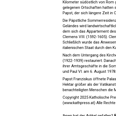
Kilometer südöstlich von Rom g
gelegenen Ortschaften hatten s
Papst, der sich längere Zeit in 
Die Päpstliche Sommerresidenz 
Geländes wird landwirtschaftlic
dem sich das Appartement des 
Clemens VIII. (1592-1605). Clem
Schließlich wurde das Anwesen
italienischen Staat durch den Kau
Nach dem Untergang des Kirchen
(1922-1939) restauriert. Danac
ihrer Amtsgeschäfte in die Som
und Paul VI. am 6. August 1978
Papst Franziskus öffnete Palast
Hektar größer als der Vatikans
benachteiligten Menschen die M
Copyright 2025 Katholische Pr
(www.kathpress.at) Alle Rechte
Ihnen hat der Artikel gefallen?
B