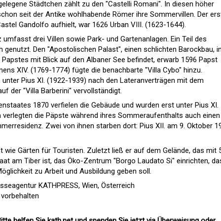
elegene Städtchen zählt zu den "Castelli Romani". In diesen höher
chon seit der Antike wohlhabende Römer ihre Sommervillen. Der ers
Castel Gandolfo aufhielt, war 1626 Urban VIII. (1623-1644).
umfasst drei Villen sowie Park- und Gartenanlagen. Ein Teil des
h genutzt. Den "Apostolischen Palast", einen schlichten Barockbau, i
Papstes mit Blick auf den Albaner See befindet, erwarb 1596 Papst
ens XIV. (1769-1774) fügte die benachbarte "Villa Cybo" hinzu.
 unter Pius XI. (1922-1939) nach den Lateranverträgen mit dem
f der "Villa Barberini" vervollständigt.
staates 1870 verfielen die Gebäude und wurden erst unter Pius XI.
h verlegten die Päpste während ihres Sommeraufenthalts auch einen 
merresidenz. Zwei von ihnen starben dort: Pius XII. am 9. Oktober 1
.
 wie Gärten für Touristen. Zuletzt ließ er auf dem Gelände, das mit 
taat am Tiber ist, das Öko-Zentrum "Borgo Laudato Si" einrichten, da
öglichkeit zu Arbeit und Ausbildung geben soll.
esseagentur KATHPRESS, Wien, Österreich
 vorbehalten
itte helfen Sie kath.net und spenden Sie jetzt via Überweisung oder