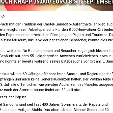
fo?
rach mit der Tradition der Castel-Gandolfo-Aufenthalte, er blieb auc
te lediglich sein Arbeitspensum. Für den 8.000-Einwohner-Ort bede
s Papstes einen erheblichen Rückgang an Pilgern und Touristen. Di
 zum Museum, inklusive der päpstlichen Gemächer, konnte dies nic
se weiterhin für Besucherinnen und Besucher zugänglich bleiben. L
s Gebäude auf dem 55 Hektar großen Anwesen zurückziehen, etwa in 
dung könnte er bereits während seines Blitzbesuchs vor Ort am 5. Juni
ziskus will der 69-Jährige offenbar keine Staats- und Regierungsche
angen und auch keine Generalaudienzen halten. Der Vatikan teilte m
23. Juli alle öffentlichen wie privaten Audienzen des Papstes ausgese
nz nach der Sommerpause findet am 30. Juli statt.
rsitz der Päpste
tel Gandolfo sind seit fast 400 Jahren Sommersitz der Päpste und
Besitz des Heiligen Stuhls. Das oberhalb des Albaner Sees rund 30