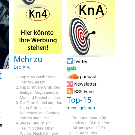
Mehr zu
Leo XIV.
t
Papst an Piusbrüder:
'Kehren Sie um!
Papst ruft am Grab des
heiligen Augustinus zu
Mut und Nächstenliebe
Top-15
Der Turm Christi und das
meist-gelesen
Haus Gottes: eine
Katechese aus Steinen,
Sommerspende für
Farben und Licht
r
kath.net - Bitte helfen
Jedes Kind ist ein
in
SIE uns jetzt JETZT!
Traum Gottes. Über
Ein Signal des
Würde, Nächstenliebe