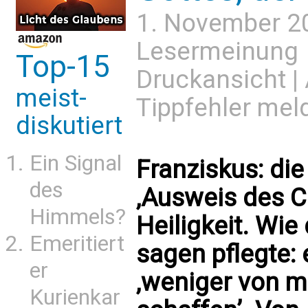
1. November 2
Lesermeinung
Top-15
Druckansicht
|
meist-
Tippfehler mel
diskutiert
Ein Signal
Franziskus: die
des
‚Ausweis des C
Himmels?
Heiligkeit. Wie
Emeritiert
sagen pflegte: 
er
‚weniger von mi
Kurienkar