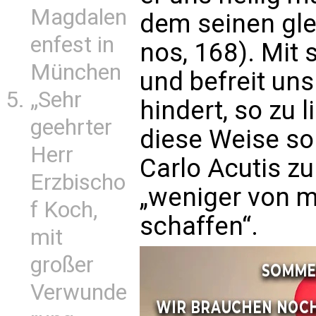
Magdalen
dem seinen glei
enfest in
nos, 168). Mit 
München
und befreit un
„Sehr
hindert, so zu l
geehrter
diese Weise sol
Herr
Carlo Acutis z
Erzbischo
„weniger von mi
f Koch,
schaffen“.
mit
großer
Verwunde