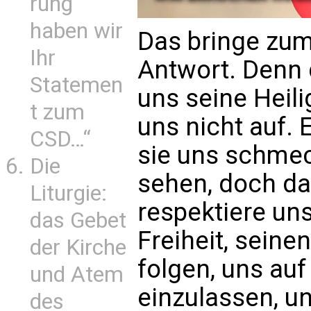
rung
haben wir
Das bringe zum
Ihr
Antwort. Denn 
Statemen
uns seine Heili
t zum
uns nicht auf. E
CSD…“
sie uns schmec
Die
sehen, doch da
Liturgie:
respektiere uns
das Gebet
Freiheit, sein
der Kirche
folgen, uns auf
und Atem
einzulassen, u
des