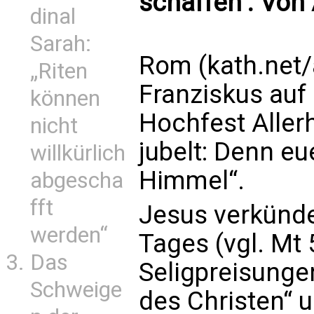
schaffen’. Von
dinal
Sarah:
Rom (kath.net/
„Riten
Franziskus auf
können
Hochfest Allerh
nicht
jubelt: Denn eu
willkürlich
Himmel“.
abgescha
fft
Jesus verkünd
werden“
Tages (vgl. Mt 
Das
Seligpreisunge
Schweige
des Christen“ u