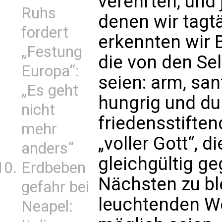
verehrten, und 
Ruhs
denen wir tagt
fordert
erkennten wir 
„Festung
die von den Se
Europa“:
seien: arm, san
„Es geht
hungrig und dur
nicht
friedensstifte
mehr
„voller Gott“, d
anders“
gleichgültig g
Erdbeben
Nächsten zu bl
gefahr bei
leuchtenden We
Neapel: