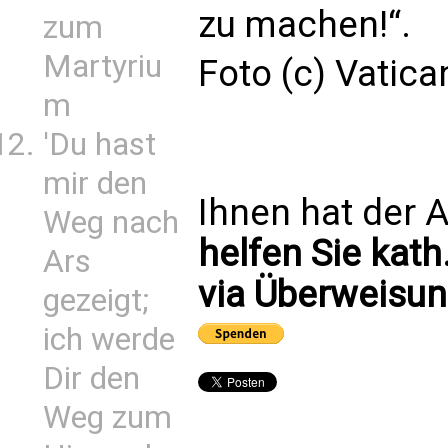
zu machen!“.
zum
Martyriu
Foto (c) Vatic
m
'Du hast
mir den
Ihnen hat der A
Weg nach
helfen Sie kath
Ars
via Überweisun
gezeigt;
ich werde
Dir den
Weg zum