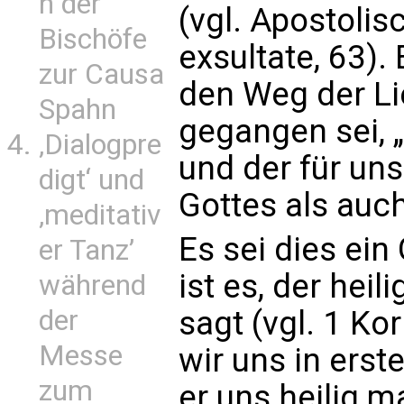
n der
(vgl. Apostoli
Bischöfe
exsultate, 63).
zur Causa
den Weg der Lie
Spahn
gegangen sei, 
‚Dialogpre
und der für un
digt‘ und
Gottes als auch
‚meditativ
Es sei dies ein
er Tanz’
ist es, der heil
während
der
sagt (vgl. 1 Ko
Messe
wir uns in erst
zum
er uns heilig 