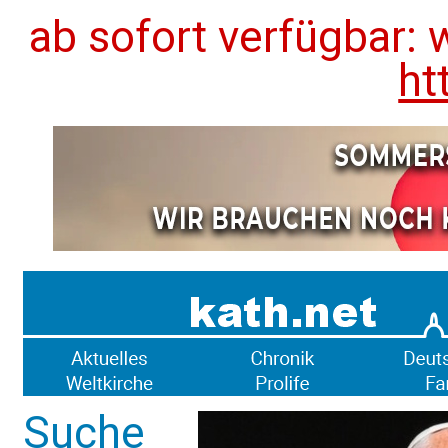
ab sofort verfügbar: 
ht
Suche