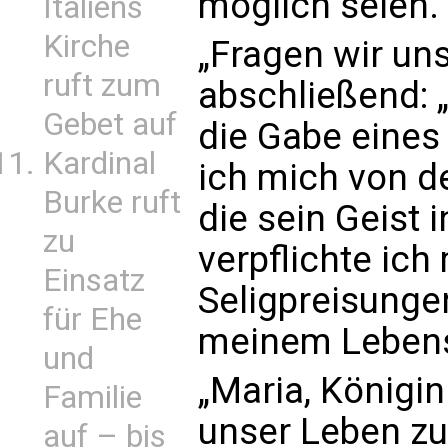
möglich seien.
Italiens
Kirche
„Fragen wir uns
ruft zum
abschließend: „
Gebet auf
die Gabe eines
Kardinal
ich mich von d
Burke ruft
die sein Geist 
zu
verpflichte ich
Einsatz
Seligpreisunge
für Ehe
meinem Lebensu
und
„Maria, Königin 
Familie
unser Leben zu
auf – bis