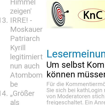
Himmel
zeigen'
IRRE! -
Moskauer
Patriarch
Kyrill
Lesermeinu
legitimiert
Um selbst Kom
nun auch
können müssen 
Atombom
be
Für die Kommentiermög
Sie sich bei
kathLogin 
„Größer
von Moderatoren stich
als
freigeschaltet. Ein Anr