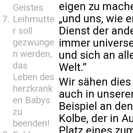
eigen zu machen
Geistes
„und uns, wie e
Leihmutte
Dienst der ande
r soll
immer universel
gezwunge
n werden,
und sich an all
das
Welt.“
Leben des
Wir sähen dies
herzkrank
auch in unsere
en Babys
Beispiel an den
zu
Kolbe, der in 
beenden!
Platz eines zum