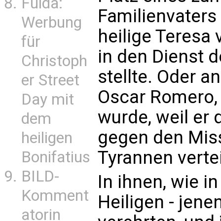
Fulda:
Familienvaters
Werbung
heilige Teresa 
für
in den Dienst 
Christoph
stellte. Oder a
er Street
Oscar Romero, 
Day mit
wurde, weil er 
dem
gegen den Mis
heiligen
Tyrannen vertei
Bonifatius
BILD-
In ihnen, wie i
Komment
Heiligen - jene
atorin