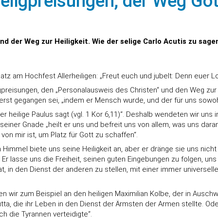
Seligpreisungen, der Weg Got
nd der Weg zur Heiligkeit. Wie der selige Carlo Acutis zu sagen
tz am Hochfest Allerheiligen: „Freut euch und jubelt: Denn euer L
gpreisungen, den „Personalausweis des Christen“ und den Weg zur H
uerst gegangen sei, „indem er Mensch wurde, und der für uns sowoh
der heilige Paulus sagt (vgl. 1 Kor 6,11)“. Deshalb wendeten wir uns 
 seiner Gnade „heilt er uns und befreit uns von allem, was uns daran 
von mir ist, um Platz für Gott zu schaffen“.
immel biete uns seine Heiligkeit an, aber er dränge sie uns nicht 
Er lasse uns die Freiheit, seinen guten Eingebungen zu folgen, un
at, in den Dienst der anderen zu stellen, mit einer immer universelle
en wir zum Beispiel an den heiligen Maximilian Kolbe, der in Ausch
tta, die ihr Leben in den Dienst der Ärmsten der Armen stellte. O
h die Tyrannen verteidigte“.