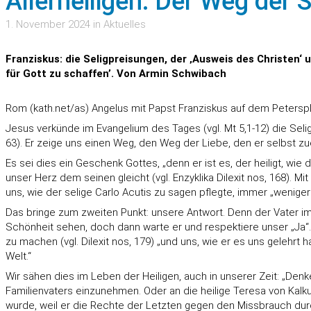
Allerheiligen: Der Weg der 
1. November 2024 in Aktuelles
Franziskus: die Seligpreisungen, der ‚Ausweis des Christen‘ u
für Gott zu schaffen’. Von Armin Schwibach
Rom (kath.net/as) Angelus mit Papst Franziskus auf dem Peterspla
Jesus verkünde im Evangelium des Tages (vgl. Mt 5,1-12) die Seli
63). Er zeige uns einen Weg, den Weg der Liebe, den er selbst z
Es sei dies ein Geschenk Gottes, „denn er ist es, der heiligt, wie 
unser Herz dem seinen gleicht (vgl. Enzyklika Dilexit nos, 168). Mit
uns, wie der selige Carlo Acutis zu sagen pflegte, immer „weniger 
Das bringe zum zweiten Punkt: unsere Antwort. Denn der Vater im H
Schönheit sehen, doch dann warte er und respektiere unser „Ja“. 
zu machen (vgl. Dilexit nos, 179) „und uns, wie er es uns gelehrt h
Welt.“
Wir sähen dies im Leben der Heiligen, auch in unserer Zeit: „Denk
Familienvaters einzunehmen. Oder an die heilige Teresa von Kalku
wurde, weil er die Rechte der Letzten gegen den Missbrauch durc