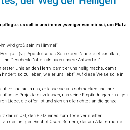
tes, der Weg der Heiligen
 pflegte: es soll in uns immer ‚weniger von mir sei, um Platz
ohn wird groß sein im Himmel“.
eiligkeit (vgl. Apostolisches Schreiben Gaudete et exsultate,
l ein Geschenk Gottes als auch unsere Antwort ist“.
in erster Linie an den Herrn, damit er uns heilig mache, damit
hindert, so zu lieben, wie er uns liebt“. Auf diese Weise solle in
auf. Er säe sie in uns, er lasse sie uns schmecken und ihre
s auf seine Projekte einzulassen, uns seine Empfindungen zu eigen
ren Liebe, die offen ist und sich an alle richtet, an die ganze
witz darum bat, den Platz eines zum Tode verurteilten
der an den heiligen Bischof Oscar Romero, der am Altar ermordet