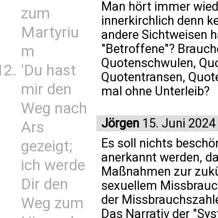
Man hört immer wiede
zum
innerkirchlich denn 
Martyriu
andere Sichtweisen h
"Betroffene"? Brauche
m
Quotenschwulen, Quo
'Du hast
Quotentransen, Quote
mir den
mal ohne Unterleib?
Weg nach
Jörgen
15. Juni 2024
Ars
Es soll nichts beschö
gezeigt;
anerkannt werden, da
ich werde
Maßnahmen zur zukü
Dir den
sexuellem Missbrauch
der Missbrauchszahle
Weg zum
Das Narrativ der "S