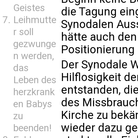
Geistes
die Tagung ein
Leihmutte
Synodalen Aus
r soll
hätte auch den
gezwunge
Positionierung
n werden,
Der Synodale W
das
Hilflosigkeit d
Leben des
entstanden, di
herzkrank
des Missbrauch
en Babys
Kirche zu bekä
zu
wieder dazu g
beenden!