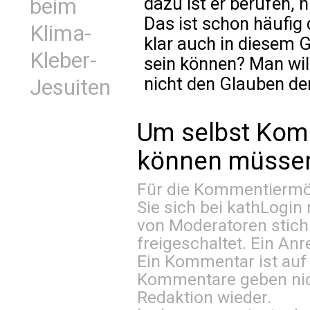
dazu ist er berufen, 
beim
Das ist schon häufig 
Klima-
klar auch in diesem 
Kleber-
sein können? Man will
nicht den Glauben de
Jesuiten
Um selbst Kom
können müssen 
Für die Kommentiermög
Sie sich bei
kathLogin 
von Moderatoren stich
freigeschaltet. Ein Anr
Ein Kommentar ist auf
Kommentare geben nic
Redaktion wieder.