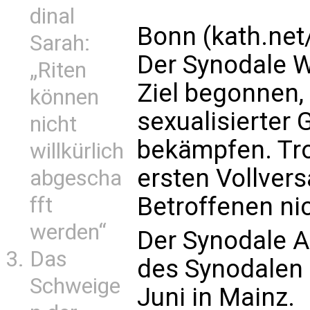
dinal
Bonn (kath.net/
Sarah:
Der Synodale 
„Riten
Ziel begonnen,
können
sexualisierter 
nicht
bekämpfen. Tr
willkürlich
ersten Vollver
abgescha
Betroffenen ni
fft
werden“
Der Synodale A
Das
des Synodalen 
Schweige
Juni in Mainz.