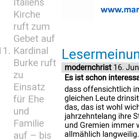
Italiens
Kirche
ruft zum
Gebet auf
Kardinal
Lesermeinu
Burke ruft
modernchrist
16. Jun
zu
Es ist schon interess
Einsatz
dass offensichtlich i
für Ehe
gleichen Leute drins
das, das ist wohl wic
und
jahrzehntelang ihre S
Familie
und Gremien immer wi
allmählich langweilig.
auf – bis