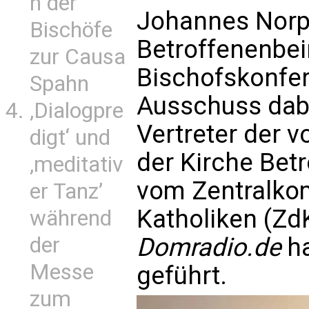
n der
Johannes Norpo
Bischöfe
Betroffenenbei
zur Causa
Bischofskonfer
Spahn
Ausschuss dabei
‚Dialogpre
Vertreter der v
digt‘ und
der Kirche Betr
‚meditativ
vom Zentralko
er Tanz’
Katholiken (Zd
während
der
Domradio.de
ha
Messe
geführt.
zum