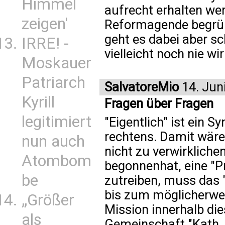
Himmel
aufrecht erhalten we
zeigen'
Reformagende begrü
geht es dabei aber s
IRRE! -
vielleicht noch nie wir
Moskauer
Patriarch
SalvatoreMio
14. Jun
Kyrill
Fragen über Fragen
legitimiert
"Eigentlich" ist ein 
rechtens. Damit wär
nun auch
nicht zu verwirkliche
Atombom
begonnenhat, eine "P
be
zutreiben, muss das 
bis zum möglicherwei
„Größer
Mission innerhalb di
als
Gemeinschaft "Kath. K