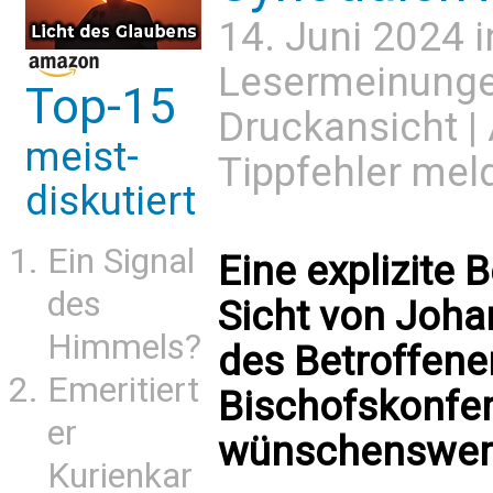
14. Juni 2024 
Lesermeinung
Top-15
Druckansicht
|
meist-
Tippfehler mel
diskutiert
Ein Signal
Eine explizite
des
Sicht von Joha
Himmels?
des Betroffene
Emeritiert
Bischofskonfe
er
wünschenswer
Kurienkar