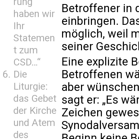
rung
Betroffener in
haben wir
einbringen. Das
Ihr
möglich, weil 
Statemen
seiner Geschic
t zum
Eine explizite 
CSD…“
Betroffenen wä
Die
aber wünschen
Liturgie:
das Gebet
sagt er: „Es wä
der Kirche
Zeichen gewese
und Atem
Synodalversamm
des
Beginn keine Be