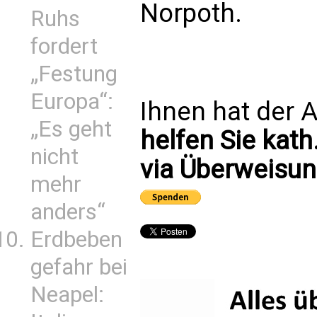
Norpoth.
Ruhs
fordert
„Festung
Europa“:
Ihnen hat der A
„Es geht
helfen Sie kath
nicht
via Überweisun
mehr
anders“
Erdbeben
gefahr bei
Neapel: