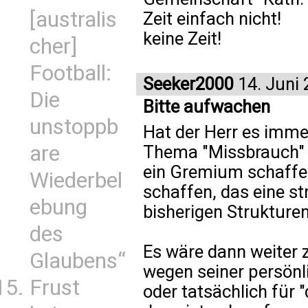
[australis
Zeit einfach nicht!
keine Zeit!
cher]
Football:
Seeker2000
14. Juni
Die
Bitte aufwachen
unstoppb
Hat der Herr es imme
are
Thema "Missbrauch" 
ein Gremium schaffe
Wiederbel
schaffen, das eine st
ebung
bisherigen Strukturen
des
Es wäre dann weiter z
Glaubens“
wegen seiner persönli
Frust
oder tatsächlich für 