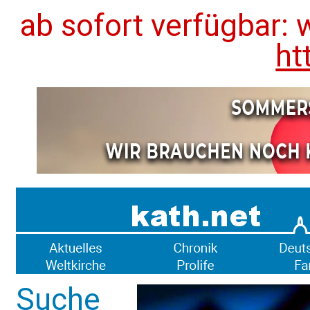
ab sofort verfügbar: 
ht
Suche