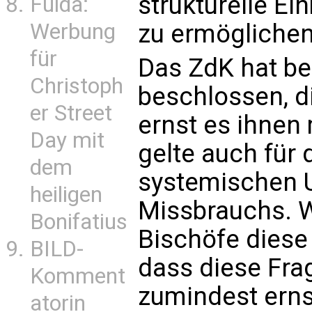
strukturelle E
Fulda:
Werbung
zu ermöglichen.
für
Das ZdK hat bei
Christoph
beschlossen, di
er Street
ernst es ihnen
Day mit
gelte auch für
dem
systemischen 
heiligen
Missbrauchs. W
Bonifatius
Bischöfe diese
BILD-
dass diese Fra
Komment
zumindest ernst
atorin