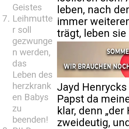
Geistes
leben, nach der
Leihmutte
immer weiteren
r soll
trägt, leben si
gezwunge
n werden,
das
Leben des
herzkrank
Jayd Henrycks 
en Babys
Papst da meine.
zu
klar, denn „der 
beenden!
zweideutig, und