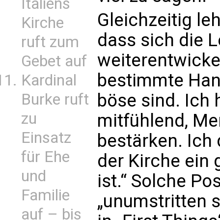
Italiens
Gleichzeitig le
Kirche
dass sich die 
ruft zum
weiterentwicke
Gebet auf
bestimmte Han
Kardinal
böse sind. Ich h
Burke ruft
zu
mitfühlend, Me
Einsatz
bestärken. Ich 
für Ehe
der Kirche ein 
und
ist.“ Solche Po
Familie
„unumstritten s
auf – bis