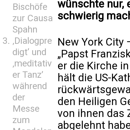
wünschte nur, 
Bischöfe
schwierig mac
zur Causa
Spahn
‚Dialogpre
New York City –
digt‘ und
„Papst Franzis
‚meditativ
er die Kirche i
er Tanz’
hält die US-Kat
während
rückwärtsgewan
der
den Heiligen Ge
Messe
von ihnen das 
zum
abgelehnt habe