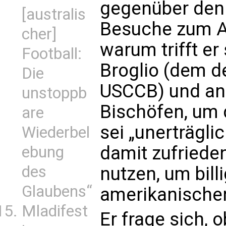
gegenüber den
[australis
Besuche zum A
cher]
warum trifft er
Football:
Broglio (dem de
Die
USCCB) und an
unstoppb
Bischöfen, um 
are
sei „unerträgli
Wiederbel
damit zufrieden
ebung
des
nutzen, um bill
Glaubens“
amerikanischen
Mladifest
Er frage sich, 