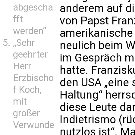
abgescha
anderem auf d
fft
von Papst Fran
werden“
amerikanische 
„Sehr
neulich beim W
geehrter
im Gespräch mi
Herr
hatte. Franzisk
Erzbischo
den USA „eine 
f Koch,
Haltung“ herrs
mit
diese Leute da
großer
Indietrismo (r
Verwunde
nutzlos ist“. M