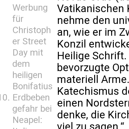
Werbung
Vatikanischen K
für
nehme den unive
Christoph
an, wie er im 
er Street
Konzil entwicke
Day mit
Heilige Schrift.
dem
bevorzugte Opti
heiligen
materiell Arme.
Bonifatius
Katechismus de
Erdbeben
einen Nordster
gefahr bei
denke, die Kir
Neapel:
viel zu sagen.“