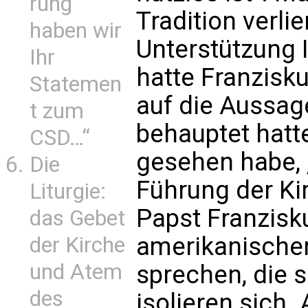
rung
Tradition verli
haben wir
Unterstützung 
Ihr
hatte Franzisk
Statemen
auf die Aussage
t zum
behauptet hatte
CSD…“
gesehen habe, „
Die
Führung der Kir
Liturgie:
Papst Franzisku
das Gebet
amerikanischen
der Kirche
und Atem
sprechen, die 
des
isolieren sich.