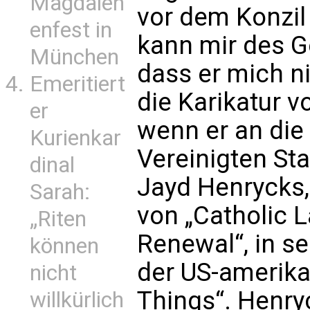
Magdalen
vor dem Konzil
enfest in
kann mir des G
München
dass er mich n
Emeritiert
die Karikatur v
er
wenn er an die
Kurienkar
Vereinigten Sta
dinal
Jayd Henrycks,
Sarah:
von „Catholic L
„Riten
Renewal“, in 
können
der US-amerikan
nicht
Things“. Henry
willkürlich