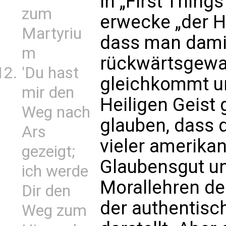
in „First Thing
zum
erwecke „der He
Martyriu
dass man damit
m
rückwärtsgewa
'Du hast
gleichkommt un
mir den
Heiligen Geist 
Weg nach
glauben, dass 
Ars
vieler amerika
gezeigt;
Glaubensgut un
ich werde
Morallehren de
Dir den
der authentisc
Weg zum