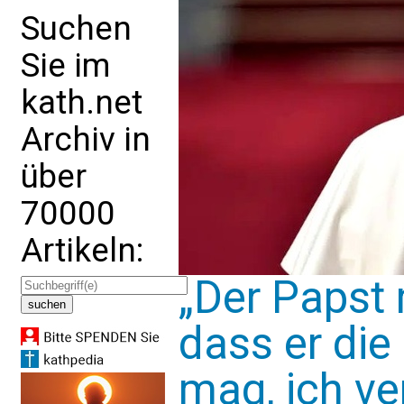
Suchen
Sie im
kath.net
Archiv in
über
70000
Artikeln:
„Der Papst 
dass er die
mag, ich ve