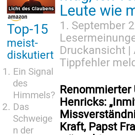
Leute wie 
1. September 
Top-15
Lesermeinung
meist-
Druckansicht
|
diskutiert
Tippfehler mel
Ein Signal
des
Renommierter 
Himmels?
Henricks: „Inmi
Das
Missverständni
Schweige
Kraft, Papst Fr
n der