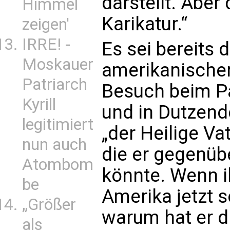
darstellt. Aber 
Himmel
Karikatur.“
zeigen'
IRRE! -
Es sei bereits 
Moskauer
amerikanische
Patriarch
Besuch beim Pa
Kyrill
und in Dutzend
legitimiert
„der Heilige Va
nun auch
die er gegenüb
Atombom
könnte. Wenn ih
be
Amerika jetzt s
„Größer
warum hat er d
als