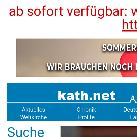
ab sofort verfügbar: 
ht
Suche