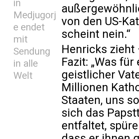
in
außergewöhnlic
Medjugorj
von den US-Ka
e endet
scheint nein.“
mit
Henricks zieht 
Sendung
Fazit: „Was fü
in alle
geistlicher Vate
Welt
Millionen Katho
Staaten, uns s
sich das Papst
entfaltet, spü
dass er ihnen 