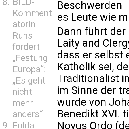
BILD-
Beschwerden –,
Komment
es Leute wie mi
atorin
Dann führt der 
Ruhs
Laity and Clerg
fordert
dass er selbst 
„Festung
Katholik sei, d
Europa“:
Traditionalist i
„Es geht
im Sinne der tr
nicht
wurde von Joha
mehr
Benedikt XVI. t
anders“
Novus Ordo (d
Fulda: