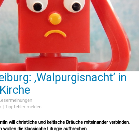
iburg: ‚Walpurgisnacht’ in
 Kirche
 Lesermeinungen
n
|
Tippfehler melden
in will christliche und keltische Bräuche miteinander verbinden.
 wollen die klassische Liturgie aufbrechen.