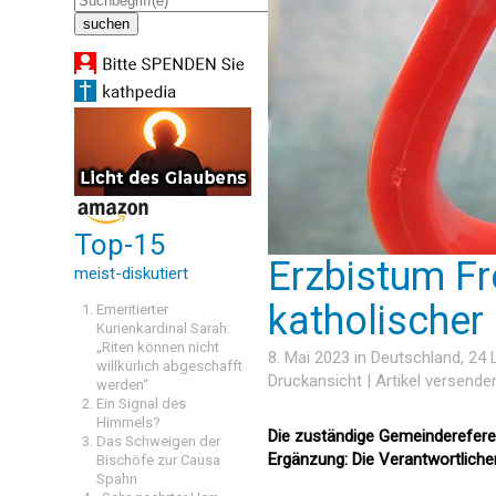
Top-15
Erzbistum Fre
meist-diskutiert
katholischer
Emeritierter
Kurienkardinal Sarah:
„Riten können nicht
8. Mai 2023 in
Deutschland
, 24
willkürlich abgeschafft
Druckansicht
|
Artikel versende
werden“
Ein Signal des
Himmels?
Die zuständige Gemeindereferent
Das Schweigen der
Ergänzung: Die Verantwortlichen
Bischöfe zur Causa
Spahn