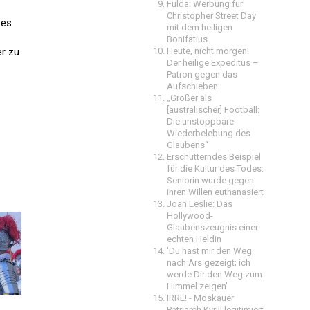
Fulda: Werbung für
Christopher Street Day
 es
mit dem heiligen
Bonifatius
er zu
Heute, nicht morgen!
Der heilige Expeditus –
Patron gegen das
Aufschieben
„Größer als
[australischer] Football:
Die unstoppbare
Wiederbelebung des
Glaubens“
Erschütterndes Beispiel
für die Kultur des Todes:
Seniorin wurde gegen
ihren Willen euthanasiert
Joan Leslie: Das
Hollywood-
Glaubenszeugnis einer
echten Heldin
'Du hast mir den Weg
nach Ars gezeigt; ich
werde Dir den Weg zum
Himmel zeigen'
IRRE! - Moskauer
Patriarch Kyrill legitimiert