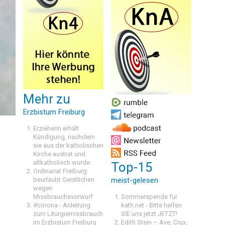
Mehr zu
Erzbistum Freiburg
Erzieherin erhält
Kündigung, nachdem
sie aus der katholischen
Kirche austrat und
altkatholisch wurde
Top-15
Ordinariat Freiburg
beurlaubt Geistlichen
meist-gelesen
wegen
Missbrauchsvorwurf
Sommerspende für
#corona - Anleitung
kath.net - Bitte helfen
zum Liturgiemissbrauch
SIE uns jetzt JETZT!
im Erzbistum Freiburg
Edith Stein – Ave, Crux,