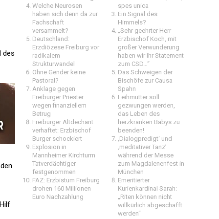
Welche Neurosen
spes unica
haben sich denn da zur
Ein Signal des
Fachschaft
Himmels?
versammelt?
„Sehr geehrter Herr
Deutschland:
Erzbischof Koch, mit
Erzdiözese Freiburg vor
großer Verwunderung
d des
radikalem
haben wir Ihr Statement
Strukturwandel
zum CSD…“
Ohne Gender keine
Das Schweigen der
Pastoral?
Bischöfe zur Causa
Anklage gegen
Spahn
Freiburger Priester
Leihmutter soll
wegen finanziellem
gezwungen werden,
Betrug
das Leben des
Freiburger Altdechant
herzkranken Babys zu
verhaftet: Erzbischof
beenden!
Burger schockiert
‚Dialogpredigt‘ und
Explosion in
‚meditativer Tanz’
Mannheimer Kirchturm 
während der Messe
Tatverdächtiger
zum Magdalenenfest in
„den
festgenommen
München
FAZ: Erzbistum Freiburg
Emeritierter
drohen 160 Millionen
Kurienkardinal Sarah:
Euro Nachzahlung
„Riten können nicht
Hilf
willkürlich abgeschafft
werden“