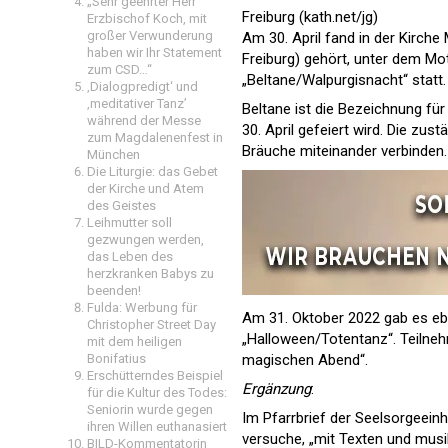
„Sehr geehrter Herr
Freiburg (kath.net/jg)
Erzbischof Koch, mit
großer Verwunderung
Am 30. April fand in der Kirche
haben wir Ihr Statement
Freiburg) gehört, unter dem Mo
zum CSD…“
„Beltane/Walpurgisnacht“ statt.
‚Dialogpredigt‘ und
‚meditativer Tanz’
Beltane ist die Bezeichnung fü
während der Messe
30. April gefeiert wird. Die zust
zum Magdalenenfest in
Bräuche miteinander verbinden.
München
Die Liturgie: das Gebet
der Kirche und Atem
des Geistes
Leihmutter soll
gezwungen werden,
das Leben des
herzkranken Babys zu
beenden!
Fulda: Werbung für
Am 31. Oktober 2022 gab es eben
Christopher Street Day
„Halloween/Totentanz“. Teilneh
mit dem heiligen
Bonifatius
magischen Abend“.
Erschütterndes Beispiel
Ergänzung
:
für die Kultur des Todes:
Seniorin wurde gegen
Im Pfarrbrief der Seelsorgeeinh
ihren Willen euthanasiert
versuche, „mit Texten und musik
BILD-Kommentatorin