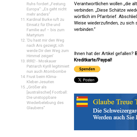
Verantwortlichen wollen „die al
Ruhs fordert „Festung
Europa“: „Es geht nicht
verbinden. „Diese Schätze wiede
mehr anders“
wörtlich im Pfarrbrief. Abschli
Kardinal Burke ruft zu
Weise wiederzufinden, zu sich
Einsatz für Ehe und
verbinden.“
Familie auf – bis zum
Martyrium
'Du hast mir den Weg
nach Ars gezeigt; ich
werde Dir den Weg zum
Ihnen hat der Artikel gefallen?
B
Himmel zeigen'
Kreditkarte/Paypal!
IRRE! - Moskauer
Patriarch Kyrill legitimiert
nun auch Atombombe
Frust beim Klima-
Kleber-Jesuiten
„Größer als
[australischer] Football:
Die unstoppbare
Wiederbelebung des
Glaubens“