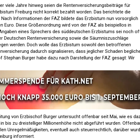
ber viele Jahre hinweg seien die Rentenversicherungsbeiträge für
bistum Freiburg nicht korrekt bezahlt worden. Das berichtete die
. Nach Informationen der FAZ bildete das Erzbistum nun vorsorglich
n Euro. Diese Größenordnung wird von der FAZ als beispiellos in
Angaben eines Sprechers des süddeutschen Erzbistums sei noch of
er Deutschen Rentenversicherung sowie die Säumniszuschläge
wegen werden. Doch wolle das Erzbistum sowohl den betroffenen
enversicherung dadurch signalisieren, dass jeglicher Schaden beglich
of Stephan Burger habe dazu nach Darstellung der FAZ gesagt: Wir
eitung von Erzbischof Burger untersucht offenbar seit Mai, wie es da
n bis zu dreistelliger Millionenhöhe nicht abgeführt wurden. Offenba
llen Unregelmäßigkeiten, eventuell auch steuerrechtlich, darüber wur
iburg informiert.