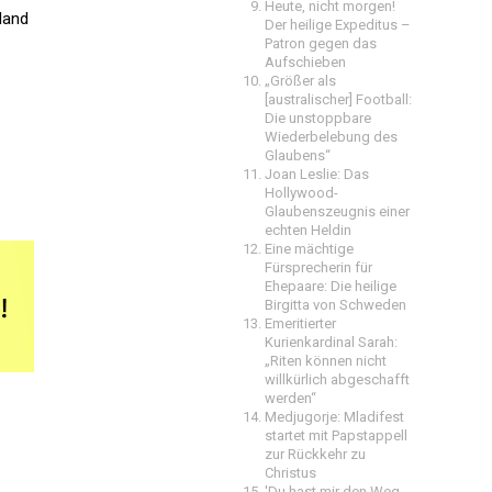
Heute, nicht morgen!
land
Der heilige Expeditus –
Patron gegen das
Aufschieben
„Größer als
[australischer] Football:
Die unstoppbare
Wiederbelebung des
Glaubens“
Joan Leslie: Das
Hollywood-
Glaubenszeugnis einer
echten Heldin
Eine mächtige
Fürsprecherin für
Ehepaare: Die heilige
Birgitta von Schweden
Emeritierter
Kurienkardinal Sarah:
„Riten können nicht
willkürlich abgeschafft
werden“
Medjugorje: Mladifest
startet mit Papstappell
zur Rückkehr zu
Christus
'Du hast mir den Weg