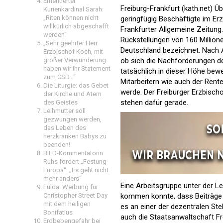
Emeritierter
Freiburg-Frankfurt (kath.net) Ü
Kurienkardinal Sarah:
„Riten können nicht
geringfügig Beschäftigte im Erz
willkürlich abgeschafft
Frankfurter Allgemeine Zeitung
werden“
Rückstellungen von 160 Millione
„Sehr geehrter Herr
Deutschland bezeichnet. Nach 
Erzbischof Koch, mit
ob sich die Nachforderungen d
großer Verwunderung
haben wir Ihr Statement
tatsächlich in dieser Höhe be
zum CSD…“
Mitarbeitern wie auch der Rent
Die Liturgie: das Gebet
werde. Der Freiburger Erzbisch
der Kirche und Atem
stehen dafür gerade.
des Geistes
Leihmutter soll
gezwungen werden,
das Leben des
herzkranken Babys zu
beenden!
BILD-Kommentatorin
Ruhs fordert „Festung
Europa“: „Es geht nicht
mehr anders“
Eine Arbeitsgruppe unter der L
Fulda: Werbung für
kommen konnte, dass Beiträge i
Christopher Street Day
mit dem heiligen
es an einer der dezentralen Ste
Bonifatius
auch die Staatsanwaltschaft Fre
Erdbebengefahr bei