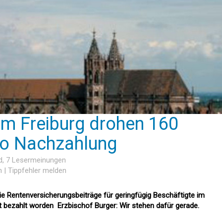
um Freiburg drohen 160
ro Nachzahlung
d
, 7 Lesermeinungen
n
|
Tippfehler melden
die Rentenversicherungsbeiträge für geringfügig Beschäftigte im
 bezahlt worden  Erzbischof Burger: Wir stehen dafür gerade.