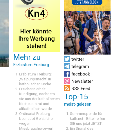
Mehr zu
Erzbistum Freiburg
Erzbistum Freiburg:
‚Walpurgisnacht’ in
katholischer Kirche
Erzieherin erhält
Kündigung, nachdem
Top-15
sie aus der katholischen
Kirche austrat und
meist-gelesen
altkatholisch wurde
Ordinariat Freiburg
Sommerspende für
beurlaubt Geistlichen
kath.net - Bitte helfen
wegen
SIE uns jetzt JETZT!
Missbrauchsvorwurf
Ein Signal des