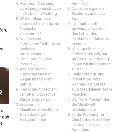
#corona - Anleitung
Himmels?
zum Liturgiemissbrauch
Das Schweigen der
im Erzbistum Freiburg
Bischöfe zur Causa
Welche Neurosen
Spahn
haben sich denn da zur
Leihmutter soll
Fachschaft
gezwungen werden,
fen,
versammelt?
das Leben des
Deutschland:
herzkranken Babys zu
Erzdiözese Freiburg vor
beenden!
en
radikalem
„Sehr geehrter Herr
Strukturwandel
Erzbischof Koch, mit
Ohne Gender keine
großer Verwunderung
Pastoral?
haben wir Ihr Statement
Anklage gegen
zum CSD…“
Freiburger Priester
‚Dialogpredigt‘ und
wegen finanziellem
‚meditativer Tanz’
Betrug
während der Messe
Freiburger Altdechant
zum Magdalenenfest in
verhaftet: Erzbischof
München
Burger schockiert
Der "rote Priester", der
Explosion in
die Musikwelt
Mannheimer Kirchturm 
revolutionierte
zu
Tatverdächtiger
Fulda: Werbung für
r gab
festgenommen
Christopher Street Day
de
mit dem heiligen
Bonifatius