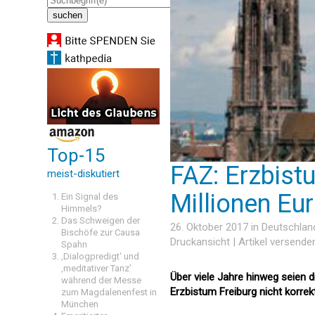
Top-15
FAZ: Erzbist
meist-diskutiert
Millionen Eu
Ein Signal des
Himmels?
Das Schweigen der
26. Oktober 2017 in
Deutschlan
Bischöfe zur Causa
Druckansicht
|
Artikel versende
Spahn
‚Dialogpredigt‘ und
‚meditativer Tanz’
Über viele Jahre hinweg seien 
während der Messe
Erzbistum Freiburg nicht korrekt
zum Magdalenenfest in
München