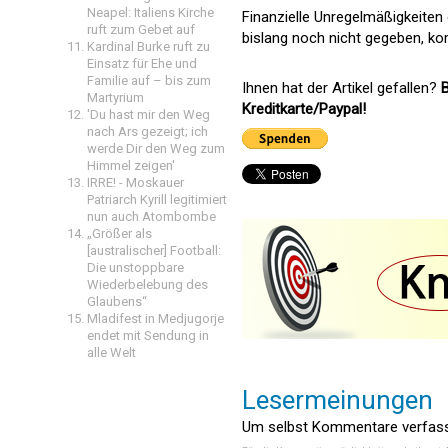
Neapel: Italiens Kirche
Finanzielle Unregelmäßigkeiten
ruft zum Gebet auf
bislang noch nicht gegeben, ko
Kardinal Burke ruft zu
Einsatz für Ehe und
Familie auf – bis zum
Ihnen hat der Artikel gefallen?
B
Martyrium
Kreditkarte/Paypal!
'Du hast mir den Weg
nach Ars gezeigt; ich
werde Dir den Weg zum
Himmel zeigen'
IRRE! - Moskauer
Patriarch Kyrill legitimiert
nun auch Atombombe
„Größer als
[australischer] Football:
Die unstoppbare
Wiederbelebung des
Glaubens“
Mladifest in Medjugorje
endet mit Sendung in
alle Welt
Lesermeinungen
Um selbst Kommentare verfasse