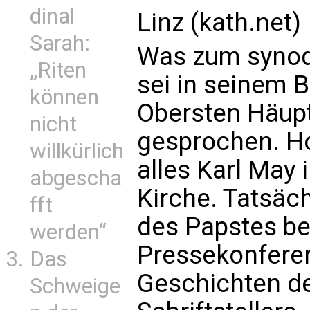
dinal
Linz (kath.net)
Sarah:
Was zum synod
„Riten
sei in seinem B
können
Obersten Häuptl
nicht
gesprochen. Ho
willkürlich
alles Karl May 
abgescha
Kirche. Tatsäch
fft
des Papstes be
werden“
Pressekonferen
Das
Geschichten d
Schweige