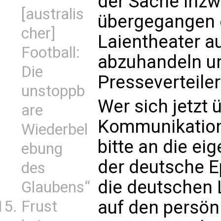
der Sache inz
[australis
übergegangen 
cher]
Laientheater a
Football:
abzuhandeln u
Die
Presseverteile
unstoppb
Wer sich jetzt 
are
Kommunikation 
Wiederbel
bitte an die ei
ebung
der deutsche E
des
die deutschen 
Glaubens“
auf den persön
Frust