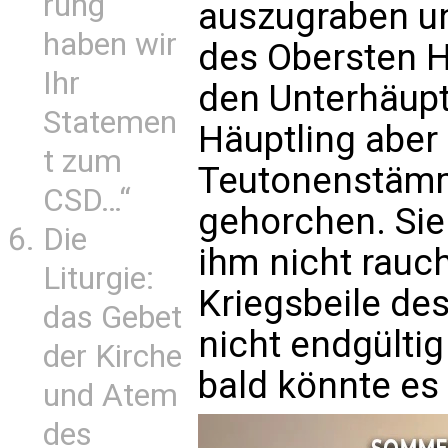
rung
auszugraben u
haben wir
des Obersten H
Ihr
den Unterhäupt
Statemen
Häuptling aber
t zum
Teutonenstämm
CSD…“
gehorchen. Sie
Die
ihm nicht rauc
Liturgie:
Kriegsbeile de
das Gebet
nicht endgülti
der Kirche
bald könnte es 
und Atem
des