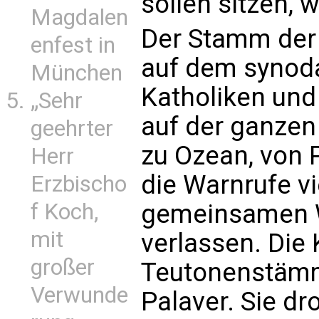
sollen sitzen, 
Magdalen
Der Stamm der 
enfest in
auf dem synoda
München
Katholiken und 
„Sehr
auf der ganzen
geehrter
zu Ozean, von P
Herr
die Warnrufe vi
Erzbischo
f Koch,
gemeinsamen 
mit
verlassen. Die 
großer
Teutonenstämm
Verwunde
Palaver. Sie dr