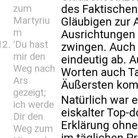
des Faktischen
zum
Martyriu
Gläubigen zur 
m
Ausrichtungen 
'Du hast
zwingen. Auch 
mir den
eindeutig ab. A
Weg nach
Worten auch Ta
Ars
Äußersten ko
gezeigt;
Natürlich war 
ich werde
eiskalter Top-
Dir den
Erklärung ohne
Weg zum
im täglichen Pr