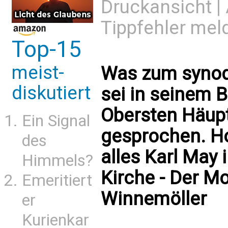
Druckansicht
|
Tippfehler mel
Top-15
meist-
Was zum synod
diskutiert
sei in seinem B
Obersten Häuptl
Ein Signal
gesprochen. Ho
des
alles Karl May 
Himmels?
Kirche - Der M
Emeritiert
Winnemöller
er
Kurienkar