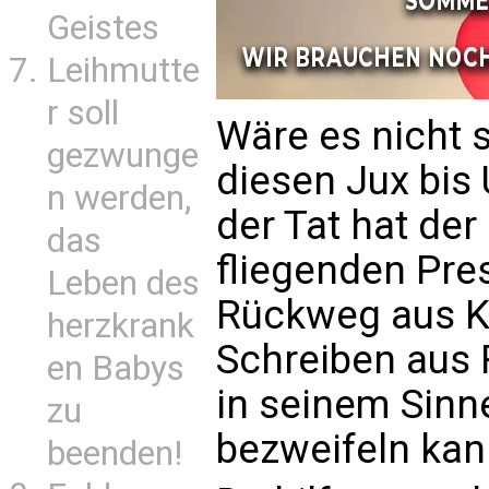
Geistes
Leihmutte
r soll
Wäre es nicht 
gezwunge
diesen Jux bis 
n werden,
der Tat hat der
das
fliegenden Pre
Leben des
Rückweg aus K
herzkrank
Schreiben aus 
en Babys
in seinem Sinn
zu
bezweifeln kann
beenden!