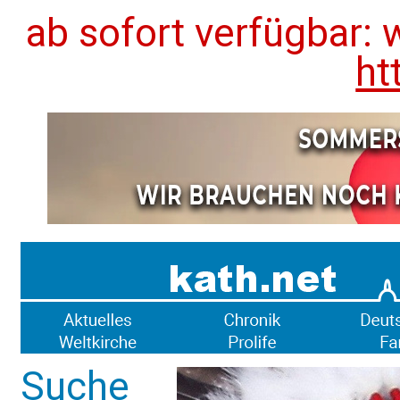
ab sofort verfügbar: 
ht
Suche