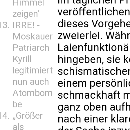
Himmel
veröffentlichen
zeigen'
dieses Vorgehe
IRRE! -
zweierlei. Wäh
Moskauer
Laienfunktionä
Patriarch
hingeben, sie 
Kyrill
legitimiert
schismatischen
nun auch
einem persönl
Atombom
schmackhaft m
be
ganz oben aufh
„Größer
nach einer kla
als