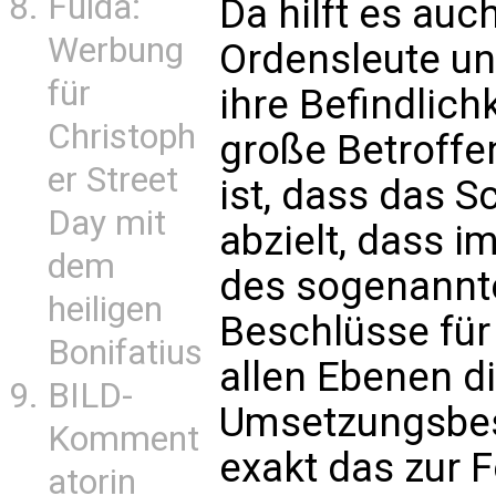
Fulda:
Da hilft es auc
Werbung
Ordensleute un
für
ihre Befindlich
Christoph
große Betroffe
er Street
ist, dass das S
Day mit
abzielt, dass 
dem
des sogenannt
heiligen
Beschlüsse für
Bonifatius
allen Ebenen d
BILD-
Umsetzungsbesc
Komment
exakt das zur 
atorin