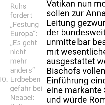
Vatikan nun mo
Ruhs
sollen zur An
fordert
Leitung gezwu
„Festung
der bundesweit
Europa“:
unmittelbar be
„Es geht
mit wesentlic
nicht
ausgestattet w
mehr
anders“
Bischofs volle
Erdbeben
Einführung ein
gefahr bei
eine markante 
Neapel:
und würde Rom