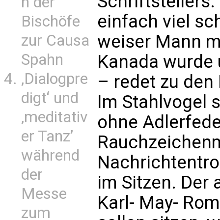
Schriftstellers
n der
einfach viel sch
Bischöfe
weiser Mann m
zur Causa
Spahn
Kanada wurde u
‚Dialogpre
– redet zu den
digt‘ und
Im Stahlvogel s
‚meditativ
ohne Adlerfede
er Tanz’
Rauchzeichen
während
Nachrichtentro
der
im Sitzen. Der
Messe
Karl- May- Rom
zum