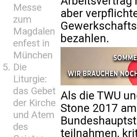
Arbeitsvertrag
Messe
aber verpflichte
zum
Gewerkschaftsb
Magdalen
bezahlen.
enfest in
München
Die
Liturgie:
das Gebet
Als die TWU un
der Kirche
Stone 2017 am
und Atem
Bundeshauptst
des
teilnahmen, krit