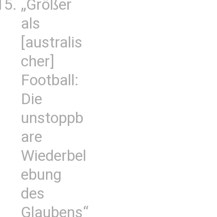
„Größer
als
[australis
cher]
Football:
Die
unstoppb
are
Wiederbel
ebung
des
Glaubens“