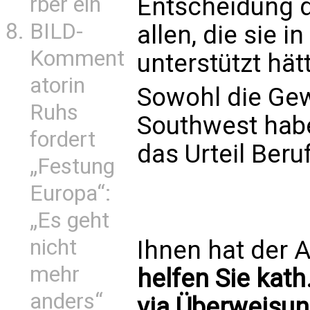
rber ein
Entscheidung d
BILD-
allen, die sie i
Komment
unterstützt hät
atorin
Sowohl die Ge
Ruhs
Southwest hab
fordert
das Urteil Beru
„Festung
Europa“:
„Es geht
nicht
Ihnen hat der A
mehr
helfen Sie kath
anders“
via Überweisun