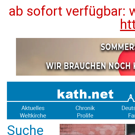
ab sofort verfügbar: 
ht
Suche