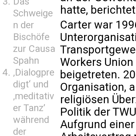
Das
hatte, berichte
Schweige
Carter war 199
n der
Unterorganisat
Bischöfe
zur Causa
Transportgewe
Spahn
Workers Union
‚Dialogpre
beigetreten. 20
digt‘ und
Organisation, al
‚meditativ
religiösen Übe
er Tanz’
Politik der TW
während
Aufgrund einer
der