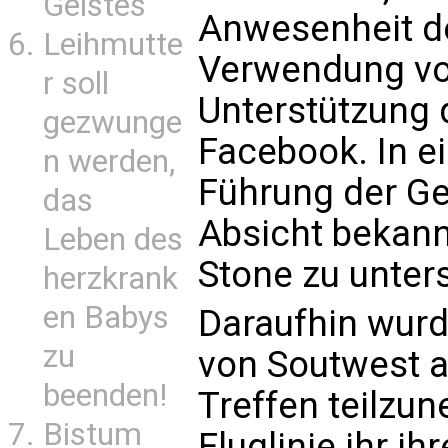
Geistes
Anwesenheit d
Leihmutte
Verwendung vo
r soll
Unterstützung 
gezwunge
Facebook. In e
n werden,
Führung der Ge
das
Absicht bekann
Leben des
Stone zu unter
herzkrank
en Babys
Daraufhin wur
zu
von Soutwest a
beenden!
Treffen teilzu
Bistum
Fluglinie ihr i