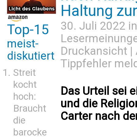
Haltung zur
30. Juli 2022 i
Top-15
Lesermeinung
meist-
Druckansicht
|
diskutiert
Tippfehler mel
Streit
kocht
Das Urteil sei e
hoch:
und die Religio
Braucht
Carter nach dem
die
barocke