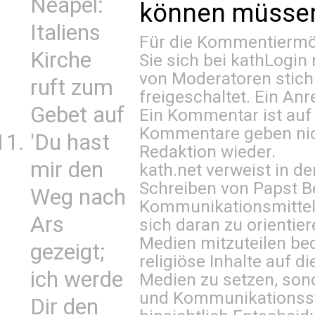
Neapel:
können müssen 
Italiens
Für die Kommentiermög
Kirche
Sie sich bei
kathLogin 
von Moderatoren stich
ruft zum
freigeschaltet. Ein Anr
Gebet auf
Ein Kommentar ist auf
Kommentare geben nic
'Du hast
Redaktion wieder.
mir den
kath.net verweist in
Schreiben von Papst B
Weg nach
Kommunikationsmittel 
Ars
sich daran zu orientie
Medien mitzuteilen be
gezeigt;
religiöse Inhalte auf 
ich werde
Medien zu setzen, sond
und Kommunikationsst
Dir den