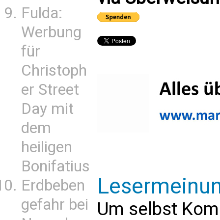
Fulda:
Werbung
für
Christoph
er Street
Day mit
dem
heiligen
Bonifatius
Lesermeinu
Erdbeben
gefahr bei
Um selbst Kom