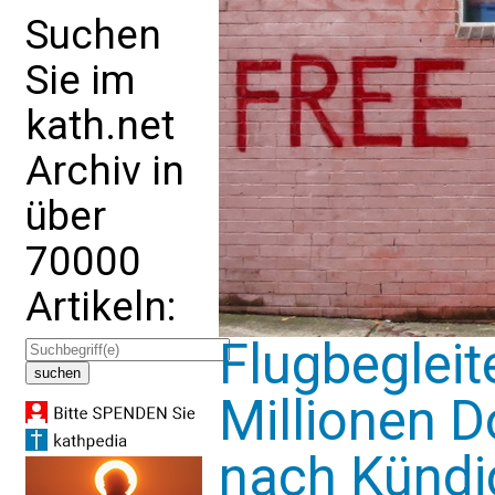
Suchen
Sie im
kath.net
Archiv in
über
70000
Artikeln:
Flugbegleite
Millionen D
nach Künd