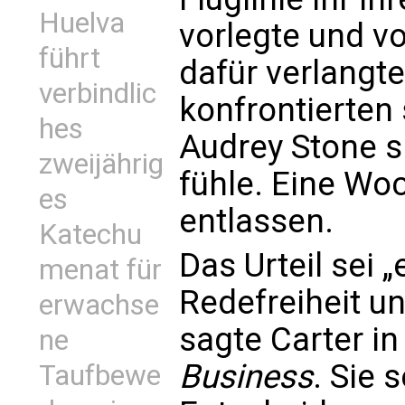
Huelva
vorlegte und v
führt
dafür verlangt
verbindlic
konfrontierten 
hes
Audrey Stone si
zweijährig
fühle. Eine Wo
es
entlassen.
Katechu
Das Urteil sei „
menat für
Redefreiheit un
erwachse
sagte Carter i
ne
Business
. Sie 
Taufbewe