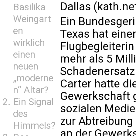
Dallas (kath.ne
Basilika
Weingart
Ein Bundesgeri
en
Texas hat eine
wirklich
Flugbegleiterin
einen
mehr als 5 Mill
neuen
Schadenersatz
„moderne
Carter hatte di
n“ Altar?
Gewerkschaft g
Ein Signal
sozialen Medie
des
zur Abtreibung 
Himmels?
an der Gewerk