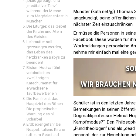
‚Dialogpredigt‘ und
‚meditativer Tanz’
während der Messe
Münster (kath.net/jg) Thomas Sc
zum Magdalenenfest in
angekündigt, seine öffentliche
München
nächster Zeit einzuschränken.
Die Liturgie: das Gebet
der Kirche und Atem
Er müsse die Personen in seine
des Geistes
Facebook. Diese würden für ihn
Leihmutter soll
Wortmeldungen persönliche Angr
gezwungen werden,
nehme mir einfach mal eine ge
das Leben des
herzkranken Babys zu
beenden!
Bistum Huelva führt
verbindliches
zweijähriges
Katechumenat für
erwachsene
Taufbewerber ein
Die Familie ist das
Schüller ist in den letzten Jah
Hauptziel des Bösen:
Die prophetische
Bemerkungen in seinen öffentli
Warnung des hl.
Dogmatikprofessor Helmut Hopi
Scharbel
Kampfmodus?“. Den Philosophen
Erdbebengefahr bei
„Funditheologen“ und als „dead 
Neapel: Italiens Kirche
genannt, der zur Hinrichtung ge
ruft zum Gebet auf