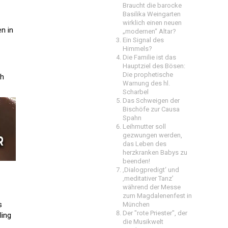
Braucht die barocke
Basilika Weingarten
wirklich einen neuen
n in
„modernen“ Altar?
Ein Signal des
Himmels?
Die Familie ist das
Hauptziel des Bösen:
Die prophetische
ch
Warnung des hl.
Scharbel
Das Schweigen der
Bischöfe zur Causa
Spahn
Leihmutter soll
gezwungen werden,
das Leben des
herzkranken Babys zu
beenden!
‚Dialogpredigt‘ und
‚meditativer Tanz’
während der Messe
zum Magdalenenfest in
s
München
Der "rote Priester", der
ling
die Musikwelt