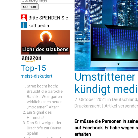
Top-15
Umstrittener 
meist-diskutiert
kündigt medi
Streit kocht hoch:
Braucht die barocke
Basilika Weingarten
7. Oktober 2021 in
Deutschland
wirklich einen neuen
Druckansicht
|
Artikel versende
„modernen“ Altar?
Ein Signal des
Himmels?
Er müsse die Personen in seine
Das Schweigen der
auf Facebook. Er habe wegen s
Bischöfe zur Causa
Spahn
erhalten