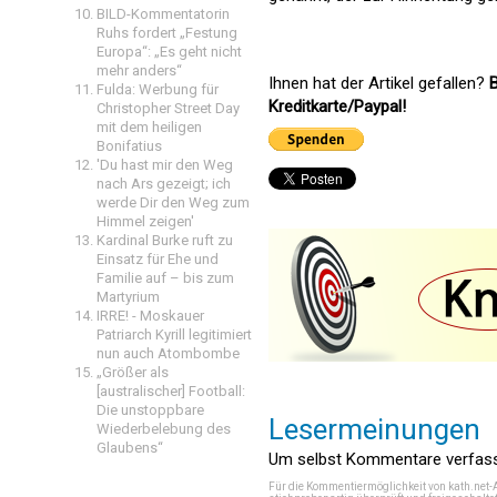
BILD-Kommentatorin
Ruhs fordert „Festung
Europa“: „Es geht nicht
mehr anders“
Ihnen hat der Artikel gefallen?
B
Fulda: Werbung für
Kreditkarte/Paypal!
Christopher Street Day
mit dem heiligen
Bonifatius
'Du hast mir den Weg
nach Ars gezeigt; ich
werde Dir den Weg zum
Himmel zeigen'
Kardinal Burke ruft zu
Einsatz für Ehe und
Familie auf – bis zum
Martyrium
IRRE! - Moskauer
Patriarch Kyrill legitimiert
nun auch Atombombe
„Größer als
[australischer] Football:
Die unstoppbare
Lesermeinungen
Wiederbelebung des
Glaubens“
Um selbst Kommentare verfasse
Für die Kommentiermöglichkeit von kath.net-