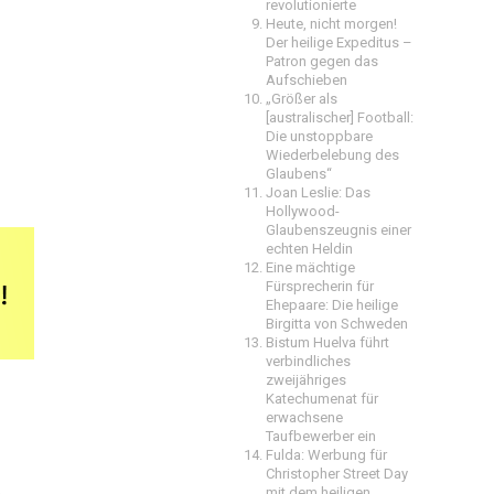
revolutionierte
Heute, nicht morgen!
Der heilige Expeditus –
Patron gegen das
Aufschieben
„Größer als
[australischer] Football:
Die unstoppbare
Wiederbelebung des
Glaubens“
Joan Leslie: Das
Hollywood-
Glaubenszeugnis einer
echten Heldin
Eine mächtige
Fürsprecherin für
Ehepaare: Die heilige
Birgitta von Schweden
Bistum Huelva führt
verbindliches
zweijähriges
Katechumenat für
erwachsene
Taufbewerber ein
Fulda: Werbung für
Christopher Street Day
mit dem heiligen