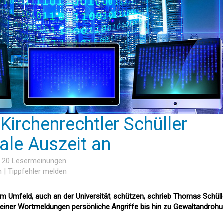
Kirchenrechtler Schüller
ale Auszeit an
, 20 Lesermeinungen
n
|
Tippfehler melden
m Umfeld, auch an der Universität, schützen, schrieb Thomas Schüll
einer Wortmeldungen persönliche Angriffe bis hin zu Gewaltandroh