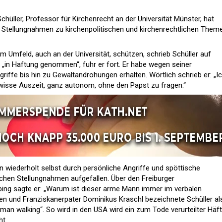
hüller, Professor für Kirchenrecht an der Universität Münster, hat
n Stellungnahmen zu kirchenpolitischen und kirchenrechtlichen Theme
m Umfeld, auch an der Universität, schützen, schrieb Schüller auf
 „in Haftung genommen“, fuhr er fort. Er habe wegen seiner
iffe bis hin zu Gewaltandrohungen erhalten. Wörtlich schrieb er: „I
wisse Auszeit, ganz autonom, ohne den Papst zu fragen.“
ren wiederholt selbst durch persönliche Angriffe und spöttische
chen Stellungnahmen aufgefallen. Über den Freiburger
ng sagte er: „Warum ist dieser arme Mann immer im verbalen
 und Franziskanerpater Dominikus Kraschl bezeichnete Schüller al
man walking“. So wird in den USA wird ein zum Tode verurteilter Häft
ht.