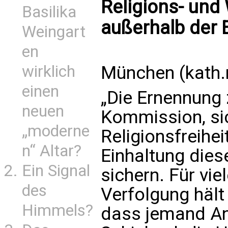
Religions- und
Basilika
außerhalb der 
Weingart
en
wirklich
München (kath.
einen
„Die Ernennung 
neuen
Kommission, si
„moderne
Religionsfreihei
n“ Altar?
Einhaltung dies
Ein Signal
sichern. Für vie
des
Verfolgung häl
Himmels?
dass jemand An