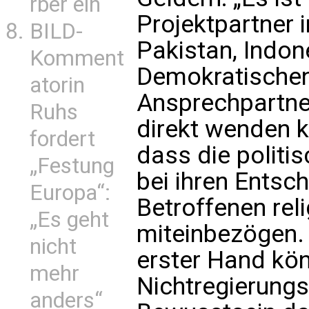
rber ein
Projektpartner i
BILD-
Pakistan, Indo
Komment
Demokratischen
atorin
Ansprechpartner
Ruhs
direkt wenden k
fordert
dass die politi
„Festung
bei ihren Entsc
Europa“:
Betroffenen rel
„Es geht
miteinbezögen.
nicht
erster Hand kö
mehr
Nichtregierung
anders“