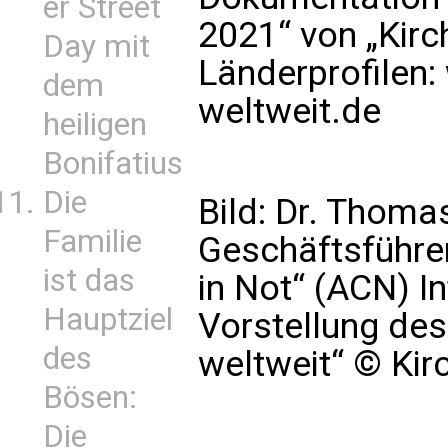
er Street
2021“ von „Kirc
Day mit
Länderprofilen: 
dem
weltweit.de
heiligen
Bonifatius
Die
Bild: Dr. Thoma
Familie
Geschäftsführen
ist das
in Not“ (ACN) In
Hauptziel
Vorstellung des 
des
weltweit“ © Kir
Bösen:
Die