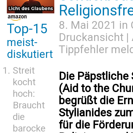
Religionsfre
8. Mai 2021 in
Top-15
Druckansicht
|
meist-
Tippfehler mel
diskutiert
Streit
Die Päpstliche 
kocht
(Aid to the Ch
hoch:
begrüßt die Er
Braucht
Stylianides zu
die
für die Förder
barocke