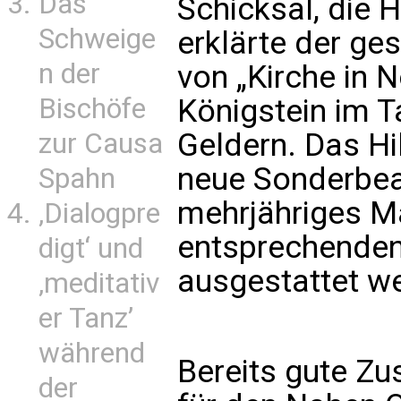
Das
Schicksal, die 
Schweige
erklärte der ge
n der
von „Kirche in N
Bischöfe
Königstein im T
Geldern. Das Hi
zur Causa
neue Sonderbea
Spahn
mehrjähriges Ma
‚Dialogpre
entsprechenden
digt‘ und
ausgestattet w
‚meditativ
er Tanz’
während
Bereits gute Zu
der