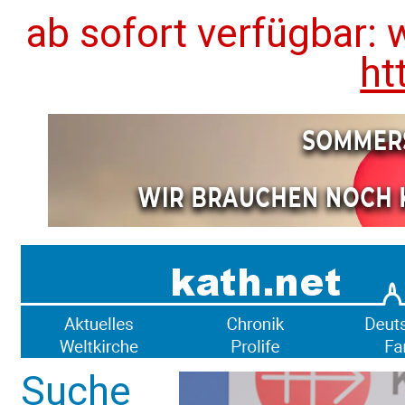
ab sofort verfügbar: 
ht
Suche