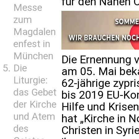
für den Nahen 
Messe
zum
Magdalen
enfest in
München
Die Ernennung v
Die
am 05. Mai bek
Liturgie:
62-jährige zypr
das Gebet
bis 2019 EU-Ko
der Kirche
Hilfe und Krisen
und Atem
hat „Kirche in No
des
Christen in Syri