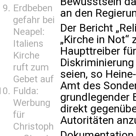
Bewusstsein daf
Erdbeben
an den Regierun
gefahr bei
Der Bericht „Rel
Neapel:
„Kirche in Not“ 
Italiens
Haupttreiber fü
Kirche
Diskriminierung
ruft zum
seien, so Heine
Gebet auf
Amt des Sonder
Fulda:
grundlegender 
Werbung
direkt gegenübe
für
Autoritäten anz
Christoph
Dokumentation „