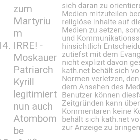
sich daran zu orientie
zum
Medien mitzuteilen be
Martyriu
religiöse Inhalte auf 
Medien zu setzen, sond
m
und Kommunikationsst
IRRE! -
hinsichtlich Entscheid
zutiefst mit dem Eva
Moskauer
nicht explizit davon ge
Patriarch
kath.net behält sich v
Normen verletzen, den
Kyrill
dem Ansehen des Mediu
legitimiert
Benutzer können diesfa
Zeitgründen kann über
nun auch
Kommentaren keine Ko
Atombom
behält sich kath.net vo
zur Anzeige zu bringen
be