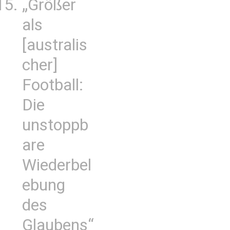
„Größer
als
[australis
cher]
Football:
Die
unstoppb
are
Wiederbel
ebung
des
Glaubens“