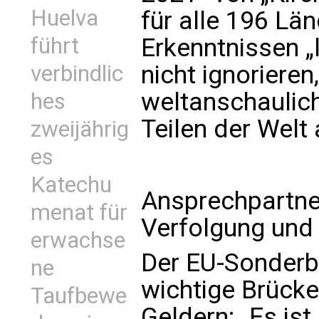
Huelva
für alle 196 Lä
führt
Erkenntnissen „
nicht ignorieren
verbindlic
weltanschaulic
hes
Teilen der Welt
zweijährig
es
Katechu
Ansprechpartner
menat für
Verfolgung und 
erwachse
Der EU-Sonderbe
ne
wichtige Brücke
Taufbewe
Geldern: „Es ist