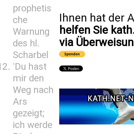
prophetis
Ihnen hat der A
che
helfen Sie kath
Warnung
via Überweisun
des hl.
Scharbel
'Du hast
mir den
Weg nach
Ars
gezeigt;
ich werde