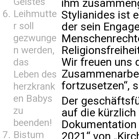
Geistes
ihm zusammenge
Leihmutte
Stylianides ist
r soll
der sein Engage
Menschenrechte
gezwunge
Religionsfreihei
n werden,
Wir freuen uns 
das
Zusammenarbei
Leben des
fortzusetzen“, 
herzkrank
en Babys
Der geschäftsf
zu
auf die kürzlich
beenden!
Dokumentation „
Bistum
2021“ von „Kirc