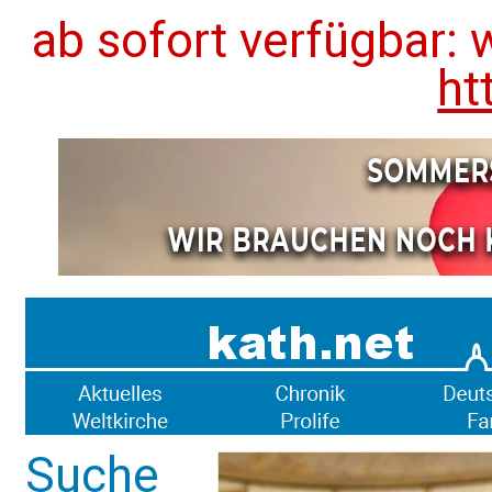
ab sofort verfügbar: 
ht
Suche