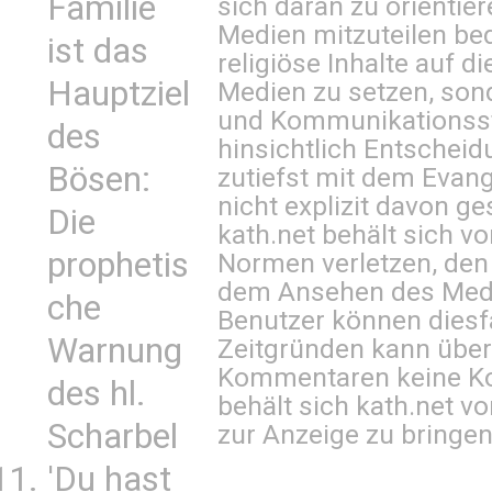
Familie
sich daran zu orientie
Medien mitzuteilen be
ist das
religiöse Inhalte auf 
Hauptziel
Medien zu setzen, sond
und Kommunikationsst
des
hinsichtlich Entscheid
Bösen:
zutiefst mit dem Eva
nicht explizit davon ge
Die
kath.net behält sich v
prophetis
Normen verletzen, den
dem Ansehen des Mediu
che
Benutzer können diesfa
Warnung
Zeitgründen kann über
Kommentaren keine Ko
des hl.
behält sich kath.net vo
Scharbel
zur Anzeige zu bringen
'Du hast