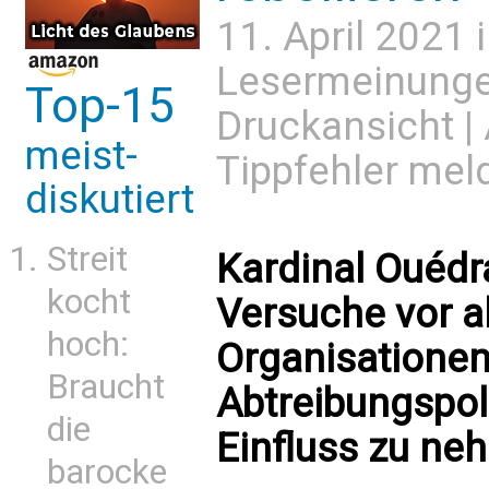
11. April 2021 
Lesermeinung
Top-15
Druckansicht
|
meist-
Tippfehler mel
diskutiert
Streit
Kardinal Ouéd
kocht
Versuche vor a
hoch:
Organisationen,
Braucht
Abtreibungspoli
die
Einfluss zu ne
barocke