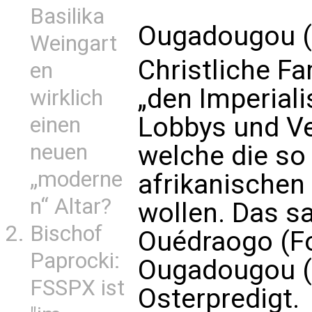
Basilika
Ougadougou (k
Weingart
Christliche Fa
en
„den Imperial
wirklich
Lobbys und Ve
einen
neuen
welche die so
„moderne
afrikanischen
n“ Altar?
wollen. Das sa
Bischof
Ouédraogo (Fo
Paprocki:
Ougadougou (B
FSSPX ist
Osterpredigt.