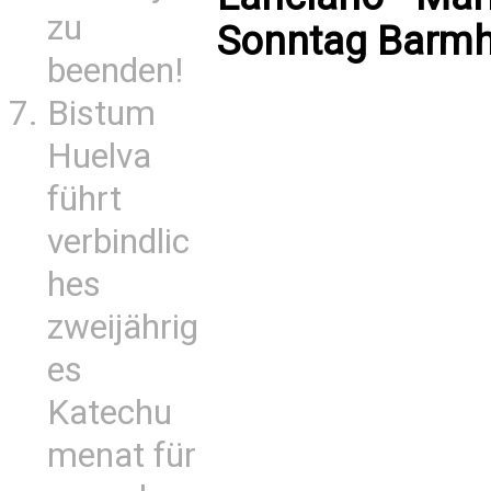
zu
Sonntag Barmhe
beenden!
Bistum
Huelva
führt
verbindlic
hes
zweijährig
es
Katechu
menat für