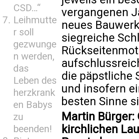
CSD…“
vergangenen Ja
Leihmutte
neues Bauwerk, 
r soll
siegreiche Schl
gezwunge
Rückseitenmoti
n werden,
aufschlussreic
das
die päpstliche 
Leben des
und insofern ei
herzkrank
besten Sinne s
en Babys
Martin Bürger:
zu
kirchlichen La
beenden!