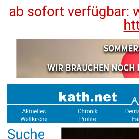
ab sofort verfügbar: 
ht
Suche