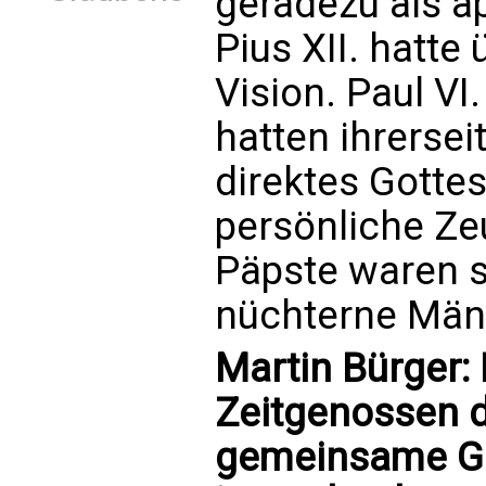
geradezu als a
Pius XII. hatte
Vision. Paul VI
hatten ihrersei
direktes Gottes
persönliche Ze
Päpste waren s
nüchterne Männ
Martin Bürger: 
Zeitgenossen 
gemeinsame Ge