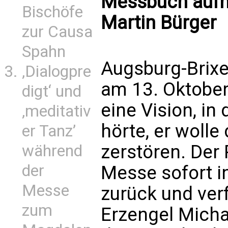
Messbuch aufne
Bischöfe
Martin Bürger
zur Causa
Spahn
Augsburg-Brixen
‚Dialogpre
am 13. Oktober
digt‘ und
eine Vision, in
‚meditativ
hörte, er wolle
er Tanz’
zerstören. Der
während
der
Messe sofort i
Messe
zurück und ver
zum
Erzengel Michae