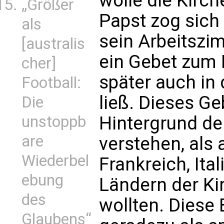
wolle die Kirch
„Größer
Papst zog sich
als
sein Arbeitszi
[australis
ein Gebet zum 
cher]
später auch i
Football:
ließ. Dieses Ge
Die
Hintergrund de
unstoppb
are
verstehen, als a
Wiederbel
Frankreich, Ita
ebung
Ländern der K
des
wollten. Dies
Glaubens“