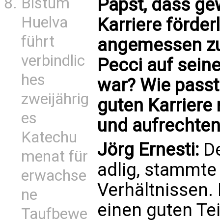
Papst, dass ge
Bistum
Huelva
Karriere förderl
führt
angemessen zu
verbindlic
Pecci auf sein
hes
war? Wie passt
zweijährig
guten Karriere
es
und aufrechte
Katechu
Jörg Ernesti:
De
menat für
adlig, stammte
erwachse
Verhältnissen. 
ne
einen guten Tei
Taufbewe