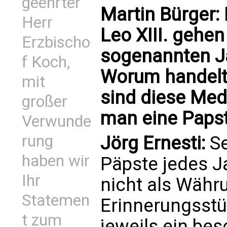
geehrter
Martin Bürger:
Herr
Leo XIII. gehen
Erzbischo
sogenannten Ja
f Koch,
Worum handelt 
mit
sind diese Med
großer
man eine Papst
Verwunde
rung
Jörg Ernesti:
Se
haben wir
Päpste jedes Ja
Ihr
nicht als Währ
Statemen
Erinnerungsstü
t zum
jeweils ein be