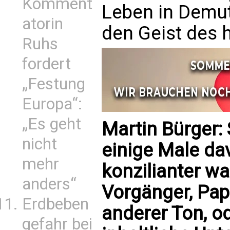
Komment
Leben in Demut
atorin
den Geist des h
Ruhs
fordert
„Festung
Europa“:
„Es geht
Martin Bürger:
nicht
einige Male dav
mehr
konzilianter w
anders“
Vorgänger, Paps
Erdbeben
anderer Ton, o
gefahr bei