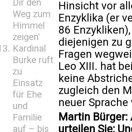
Dir den
Hinsicht vor a
Weg zum
Enzyklika (er v
Himmel
86 Enzykliken)
zeigen'
diejenigen zu g
Kardinal
Fragen wegwei
Burke ruft
Leo XIII. hat b
zu
keine Abstrich
Einsatz
zugleich den M
für Ehe
neuer Sprache 
und
Martin Bürger
Familie
urteilen Sie: 
auf – bis