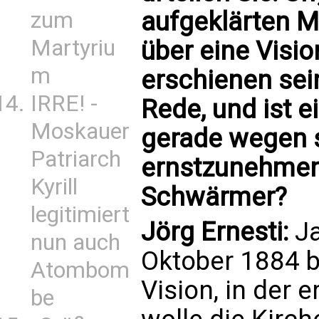
aufgeklärten Ma
zum
Martyriu
über eine Visio
m
erschienen sein
IRRE! -
Rede, und ist ei
Moskauer
gerade wegen s
Patriarch
ernstzunehmen
Kyrill
Schwärmer?
legitimiert
Jörg Ernesti:
Ja
nun auch
Oktober 1884 b
Atombom
Vision, in der 
be