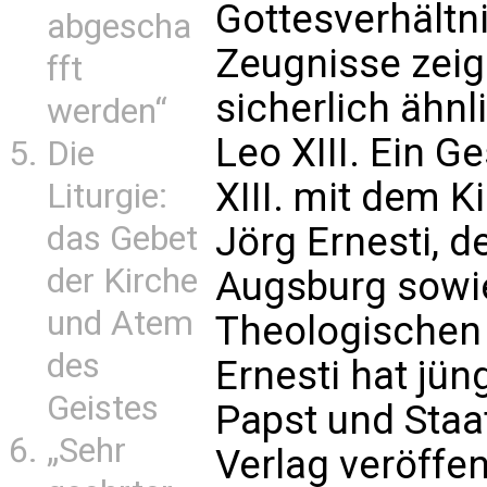
Gottesverhältni
abgescha
Zeugnisse zeig
fft
sicherlich ähn
werden“
Leo XIII. Ein 
Die
XIII. mit dem K
Liturgie:
Jörg Ernesti, d
das Gebet
der Kirche
Augsburg sowie
und Atem
Theologischen 
des
Ernesti hat jüng
Geistes
Papst und Staa
„Sehr
Verlag veröffen