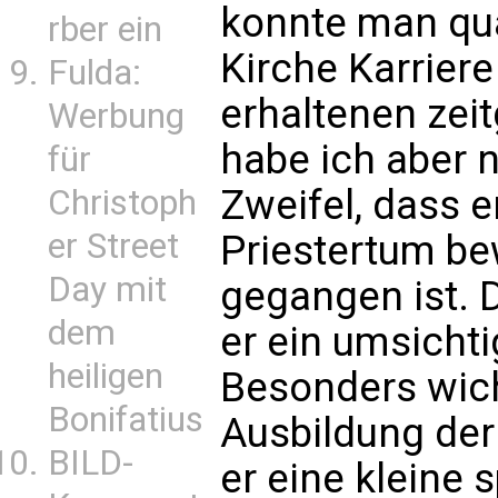
konnte man qua
rber ein
Kirche Karrier
Fulda:
erhaltenen zei
Werbung
habe ich aber 
für
Zweifel, dass 
Christoph
er Street
Priestertum be
Day mit
gegangen ist. 
dem
er ein umsichti
heiligen
Besonders wich
Bonifatius
Ausbildung der 
BILD-
er eine kleine s