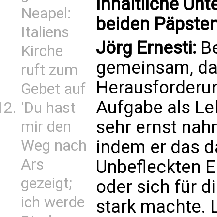
inhaltliche Un
Neapel:
beiden Päpste
Italiens
Jörg Ernesti:
Be
Kirche
gemeinsam, das
ruft zum
Herausforderung
Gebet auf
Aufgabe als Le
'Du hast
sehr ernst nah
mir den
indem er das 
Weg nach
Ars
Unbefleckten 
gezeigt;
oder sich für d
ich werde
stark machte. L