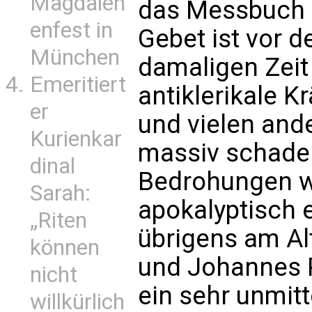
Magdalen
das Messbuch 
enfest in
Gebet ist vor 
München
damaligen Zeit 
Emeritiert
antiklerikale Kr
er
und vielen and
Kurienkar
massiv schaden
dinal
Bedrohungen w
Sarah:
apokalyptisch e
„Riten
übrigens am Alt
können
und Johannes Pa
nicht
ein sehr unmitt
willkürlich