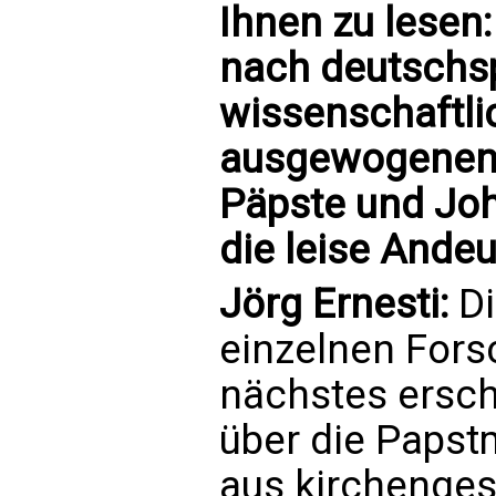
Ihnen zu lesen:
nach deutschs
wissenschaftli
ausgewogenen B
Päpste und Joha
die leise Ande
Jörg Ernesti:
Di
einzelnen Forsc
nächstes ersch
über die Papst
aus kirchenges