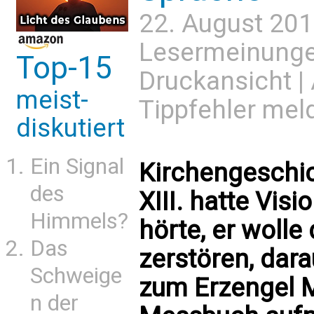
22. August 201
Lesermeinung
Top-15
Druckansicht
|
meist-
Tippfehler mel
diskutiert
Ein Signal
Kirchengeschic
des
XIII. hatte Visi
Himmels?
hörte, er wolle
Das
zerstören, dara
Schweige
zum Erzengel M
n der