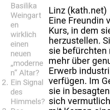
Basilika
Linz (kath.net)
Weingart
Eine Freundin 
en
Kurs, in dem si
wirklich
herzustellen. Si
einen
sie befürchten 
neuen
mehr über genu
„moderne
Erwerb industri
n“ Altar?
verfügen. Im Ge
Ein Signal
sie in besagten
des
sich vermutlich
Himmels?