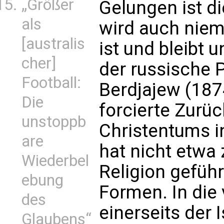
„Größer
Gelungen ist d
als
wird auch niem
[australis
ist und bleibt u
cher]
der russische 
Football:
Berdjajew (187
Die
forcierte Zurü
unstoppb
Christentums i
are
hat nicht etwa
Wiederbel
Religion gefüh
ebung
Formen. In die
des
einerseits der 
Glaubens“