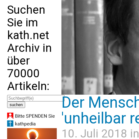
Suchen
Sie im
kath.net
Archiv in
über
70000
Artikeln:
Der Mensch 
'unheilbar re
10. Juli 2018 i