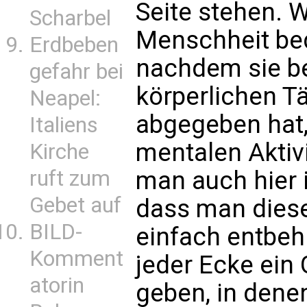
Seite stehen. W
Scharbel
Menschheit bed
Erdbeben
nachdem sie be
gefahr bei
körperlichen T
Neapel:
abgegeben hat,
Italiens
mentalen Aktiv
Kirche
man auch hier 
ruft zum
Gebet auf
dass man diese
BILD-
einfach entbeh
Komment
jeder Ecke ein 
atorin
geben, in den