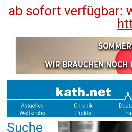
ab sofort verfügbar: 
ht
Suche