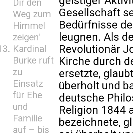
geistiger Aktiv
Dir den
Gesellschaft s
Weg zum
Bedürfnisse de
Himmel
leugnen. Als d
zeigen'
Revolutionär J
Kardinal
Kirche durch de
Burke ruft
zu
ersetzte, glaub
Einsatz
überholt und b
für Ehe
deutsche Philo
und
Religion 1844 a
Familie
bezeichnete, g
auf – bis