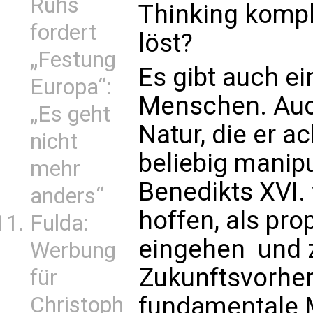
Ruhs
Thinking komp
fordert
löst?
„Festung
Es gibt auch e
Europa“:
Menschen. Auc
„Es geht
Natur, die er a
nicht
beliebig manipu
mehr
Benedikts XVI
anders“
hoffen, als pro
Fulda:
eingehen  und 
Werbung
Zukunftsvorher
für
fundamentale 
Christoph