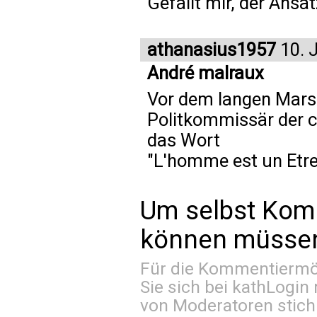
Gefällt mir, der Ansat
athanasius1957
10. J
André malraux
Vor dem langen Mars
Politkommissär der 
das Wort
"L'homme est un Etre 
Um selbst Kom
können müssen 
Für die Kommentiermög
Sie sich bei
kathLogin 
von Moderatoren stich