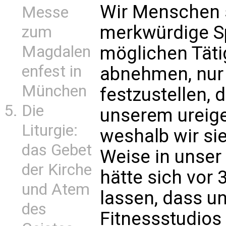
Wir Menschen 
Messe
merkwürdige Sp
zum
möglichen Tät
Magdalen
enfest in
abnehmen, nur
München
festzustellen, 
Die
unserem ureig
Liturgie:
weshalb wir sie
das Gebet
Weise in unser
der Kirche
hätte sich vor
und Atem
lassen, dass u
des
Fitnessstudios