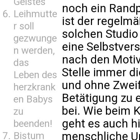
Geistes
noch ein Randp
Leihmutte
ist der regelm
r soll
solchen Studio
gezwunge
eine Selbstvers
n werden,
nach den Motiv
das
Stelle immer di
Leben des
und ohne Zweife
herzkrank
Betätigung zu
en Babys
bei. Wie beim
zu
geht es auch hi
beenden!
menschliche U
Bistum