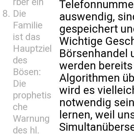
rber ein
Telefonnummer
Die
auswendig, sin
Familie
gespeichert und
ist das
Wichtige Gesch
Hauptziel
Börsenhandel
des
werden bereit
Bösen:
Algorithmen ü
Die
wird es viellei
prophetis
notwendig sein
che
lernen, weil uns
Warnung
Simultanüberse
des hl.