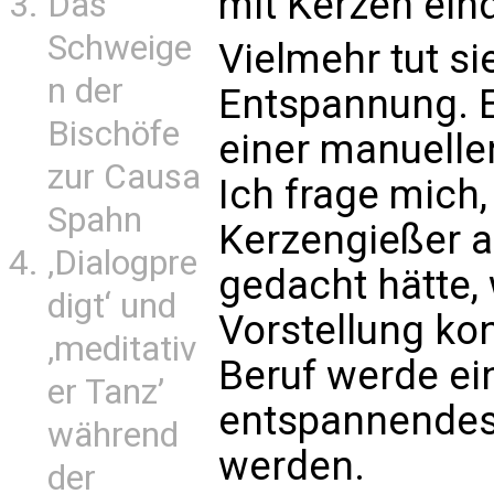
mit Kerzen ein
Das
Schweige
Vielmehr tut sie
n der
Entspannung. E
Bischöfe
einer manuelle
zur Causa
Ich frage mich
Spahn
Kerzengießer 
‚Dialogpre
gedacht hätte, 
digt‘ und
Vorstellung kon
‚meditativ
Beruf werde ei
er Tanz’
entspannendes
während
werden.
der