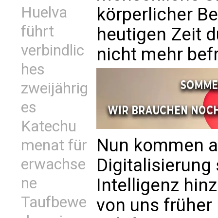
Huelva
körperlicher Be
führt
heutigen Zeit 
verbindlic
nicht mehr befr
hes
zweijährig
es
Katechu
Nun kommen als
menat für
Digitalisierung
erwachse
ne
Intelligenz hin
Taufbewe
von uns früher