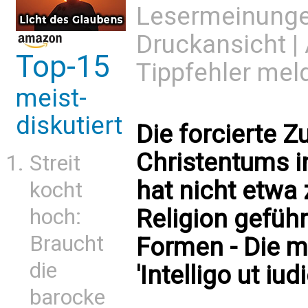
Lesermeinung
Druckansicht
|
Top-15
Tippfehler mel
meist-
diskutiert
Die forcierte 
Christentums i
Streit
hat nicht etwa
kocht
Religion gefüh
hoch:
Braucht
Formen - Die 
die
'Intelligo ut i
barocke