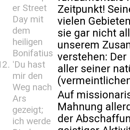
er Street
Zeitpunkt! Sein
Day mit
vielen Gebiete
dem
sie gar nicht a
heiligen
unserem Zusam
Bonifatius
verstehen: Der
'Du hast
aller seiner na
mir den
(vermeintlichen
Weg nach
Auf missionari
Ars
Mahnung allerd
gezeigt;
der Abschaffun
ich werde