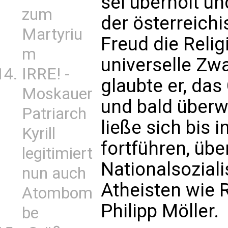
sei überholt u
zum
der österreich
Martyriu
Freud die Relig
m
universelle Z
IRRE! -
glaubte er, das
Moskauer
und bald über
Patriarch
ließe sich bis 
Kyrill
fortführen, üb
legitimiert
Nationalsozial
nun auch
Atheisten wie 
Atombom
Philipp Möller.
be