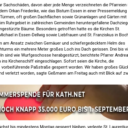
ur Sachschäden, davon aber jede Menge verzeichneten die Pfarreien
em Orkan Friederike, wie das Bistum Essen in einer Pressemeldung
en Türmen, oft großen Dachflächen sowie Grünanlagen und Gärten mit
m Ruhrgebiet in zahlreichen Gemeinden heruntergefallene Dachziege
gestürzte Bäume. Besonders getroffen hatte es die Kirchen St.
 Michael in Essen-Dellwig sowie Liebfrauen und St. Franziskus in Bo
turm am Ansatz zwischen Gemäuer und schiefergedecktem Helm des
turms ein mehrere Meter großes Loch ins Dach gerissen. Drei bis vi
ln sind wie Wurfgeschosse herabgestürzt, berichtete Pfarrer Andre
ins Kirchenschiff eingeschlagen. Sofort seien die Kirche, die
 vorbeiführende Paßstraße gesperrt worden. Wir haben großes Glüc
and verletzt worden, sagte Geßmann am Freitag auch mit Blick auf zw
hst bis mindestens Montag gesperrt bleiben, verlegte St. Laurentius