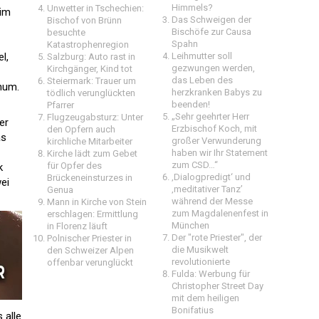
Himmels?
Unwetter in Tschechien:
 im
Das Schweigen der
Bischof von Brünn
Bischöfe zur Causa
besuchte
Spahn
Katastrophenregion
l,
Leihmutter soll
Salzburg: Auto rast in
gezwungen werden,
Kirchgänger, Kind tot
das Leben des
Steiermark: Trauer um
chum.
herzkranken Babys zu
tödlich verunglückten
beenden!
Pfarrer
„Sehr geehrter Herr
Flugzeugabsturz: Unter
er
Erzbischof Koch, mit
den Opfern auch
as
großer Verwunderung
kirchliche Mitarbeiter
haben wir Ihr Statement
Kirche lädt zum Gebet
zum CSD…“
für Opfer des
k
‚Dialogpredigt‘ und
Brückeneinsturzes in
ei
‚meditativer Tanz’
Genua
während der Messe
Mann in Kirche von Stein
zum Magdalenenfest in
erschlagen: Ermittlung
München
in Florenz läuft
Der "rote Priester", der
Polnischer Priester in
die Musikwelt
den Schweizer Alpen
revolutionierte
offenbar verunglückt
Fulda: Werbung für
Christopher Street Day
mit dem heiligen
Bonifatius
 alle