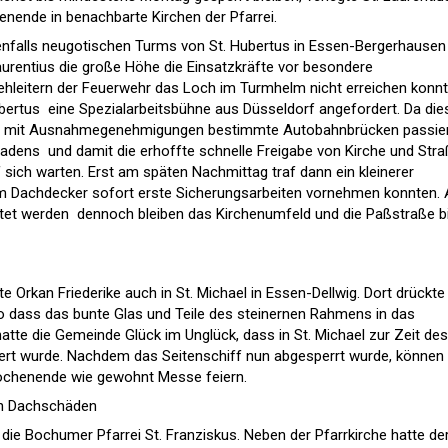
nende in benachbarte Kirchen der Pfarrei.
enfalls neugotischen Turms von St. Hubertus in Essen-Bergerhausen
 Laurentius die große Höhe die Einsatzkräfte vor besondere
ehleitern der Feuerwehr das Loch im Turmhelm nicht erreichen konnt
Hubertus  eine Spezialarbeitsbühne aus Düsseldorf angefordert. Da die
ur mit Ausnahmegenehmigungen bestimmte Autobahnbrücken passie
hadens  und damit die erhoffte schnelle Freigabe von Kirche und Straß
sich warten. Erst am späten Nachmittag traf dann ein kleinerer
em Dachdecker sofort erste Sicherungsarbeiten vornehmen konnten.
et werden  dennoch bleiben das Kirchenumfeld und die Paßstraße b
 Orkan Friederike auch in St. Michael in Essen-Dellwig. Dort drückte
so dass das bunte Glas und Teile des steinernen Rahmens in das
 hatte die Gemeinde Glück im Unglück, dass in St. Michael zur Zeit des
iert wurde. Nachdem das Seitenschiff nun abgesperrt wurde, können 
ochenende wie gewohnt Messe feiern.
en Dachschäden
e Bochumer Pfarrei St. Franziskus. Neben der Pfarrkirche hatte de