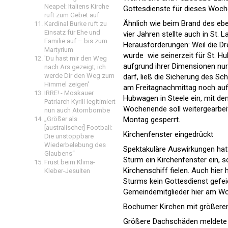
Neapel: Italiens Kirche
Gottesdienste für dieses Woche
ruft zum Gebet auf
Ähnlich wie beim Brand des eb
Kardinal Burke ruft zu
Einsatz für Ehe und
vier Jahren stellte auch in St.
Familie auf – bis zum
Herausforderungen: Weil die Dr
Martyrium
wurde  wie seinerzeit für St. 
'Du hast mir den Weg
aufgrund ihrer Dimensionen n
nach Ars gezeigt; ich
werde Dir den Weg zum
darf, ließ die Sicherung des Sc
Himmel zeigen'
am Freitagnachmittag noch auf 
IRRE! - Moskauer
Hubwagen in Steele ein, mit d
Patriarch Kyrill legitimiert
Wochenende soll weitergearbeit
nun auch Atombombe
Montag gesperrt.
„Größer als
[australischer] Football:
Kirchenfenster eingedrückt
Die unstoppbare
Wiederbelebung des
Spektakuläre Auswirkungen hatte
Glaubens“
Sturm ein Kirchenfenster ein, 
Frust beim Klima-
Kirchenschiff fielen. Auch hier
Kleber-Jesuiten
Sturms kein Gottesdienst gefe
Gemeindemitglieder hier am W
Bochumer Kirchen mit größer
Größere Dachschäden meldete di