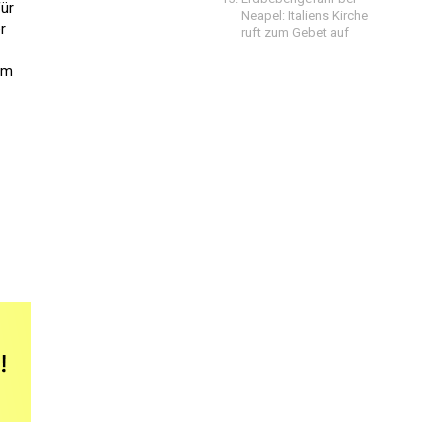
für
Neapel: Italiens Kirche
r
ruft zum Gebet auf
am