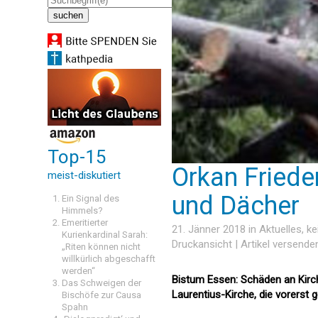
Top-15
Orkan Friede
meist-diskutiert
und Dächer
Ein Signal des
Himmels?
Emeritierter
21. Jänner 2018 in
Aktuelles
, k
Kurienkardinal Sarah:
Druckansicht
|
Artikel versende
„Riten können nicht
willkürlich abgeschafft
werden“
Bistum Essen: Schäden an Kirc
Das Schweigen der
Laurentius-Kirche, die vorerst 
Bischöfe zur Causa
Spahn