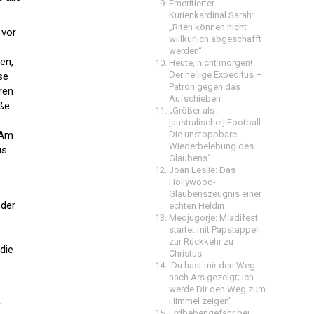
Emeritierter
Kurienkardinal Sarah:
„Riten können nicht
 vor
willkürlich abgeschafft
werden“
en,
Heute, nicht morgen!
Der heilige Expeditus –
se
Patron gegen das
ren
Aufschieben
e 
„Größer als
[australischer] Football:
 Am
Die unstoppbare
Wiederbelebung des
is
Glaubens“
Joan Leslie: Das
Hollywood-
Glaubenszeugnis einer
 der
echten Heldin
Medjugorje: Mladifest
startet mit Papstappell
zur Rückkehr zu
die
Christus
'Du hast mir den Weg
nach Ars gezeigt; ich
werde Dir den Weg zum
Himmel zeigen'
r
Erdbebengefahr bei