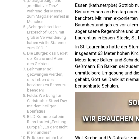
‚Dialogpredigt‘ und
Essen (kath.net/pbe) Gottlob n
‚meditativer Tanz’
während der Messe
Bistum Essen am Freitag nach d
zum Magdalenenfest in
berichtet. Mit ihren exponiert
München
Baumbestand gab es vor allem i
„Sehr geehrter Herr
abgerissene Regenrohre und um
Erzbischof Koch, mit
Laurentius in Essen-Steele, St.
großer Verwunderung
haben wir Ihr Statement
In St. Laurentius hatte der S
zum CSD…“
insgesamt 63 Meter hohen Kirch
Die Liturgie: das Gebet
der Kirche und Atem
Meter lange Balken und Schinde
des Geistes
Geßmann. Ein Balken sei zudem 
Leihmutter soll
unmittelbare Umgebung und die
gezwungen werden,
gehabt, Gott sei Dank ist niem
das Leben des
herzkranken Babys zu
benachbarte Schulen.
beenden!
Fulda: Werbung für
Christopher Street Day
mit dem heiligen
Bonifatius
BILD-Kommentatorin
Ruhs fordert „Festung
Europa“: „Es geht nicht
mehr anders“
Weil Kirche und Paßstraße zunäc
Erdbebengefahr bei