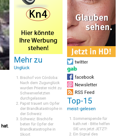
Mehr zu
Unglück
Bischof von Córdoba:
Nach dem Zugunglück
wurden Priester nicht zu
Schwerverletzten
durchgelassen
Top-15
Papst trauert um Opfer
meist-gelesen
der Brandkatastrophe in
der Schweiz
Sommerspende für
Schweiz: Bischöfe
kath.net - Bitte helfen
beten für Opfer der
 hat.
SIE uns jetzt JETZT!
Brandkatastrophe in
Ein Signal des
Skiort