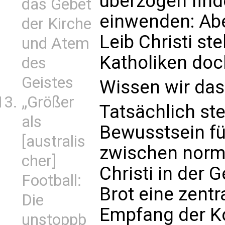
überzogen finde
das Gebet
einwenden: Ab
der Kirche
Leib Christi st
und Atem
Katholiken doch
des
Geistes
Wissen wir das
„Größer
Tatsächlich ste
als
Bewusstsein fü
[australis
zwischen norm
cher]
Christi in der 
Football:
Brot eine zent
Die
Empfang der K
unstoppb