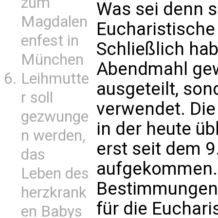
zum
Was sei denn 
Magdalen
Eucharistische
enfest in
Schließlich ha
München
Abendmahl gew
Leihmutte
ausgeteilt, so
r soll
verwendet. Di
gezwunge
in der heute ü
n werden,
erst seit dem 
das
aufgekommen. 
Leben des
Bestimmungen ü
herzkrank
für die Euchari
en Babys