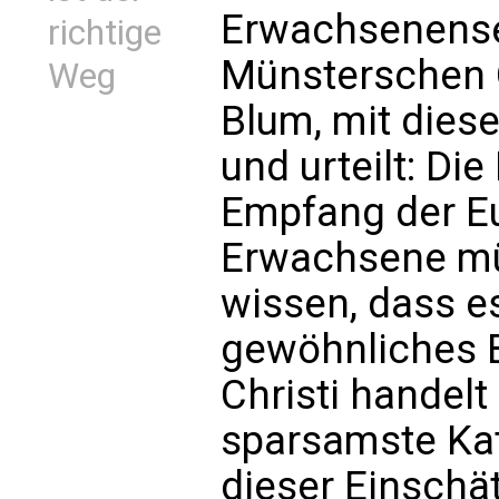
Erwachsenense
richtige
Münsterschen O
Weg
Blum, mit die
und urteilt: D
Empfang der Euc
Erwachsene mü
wissen, dass e
gewöhnliches B
Christi handelt 
sparsamste Kat
dieser Einschä