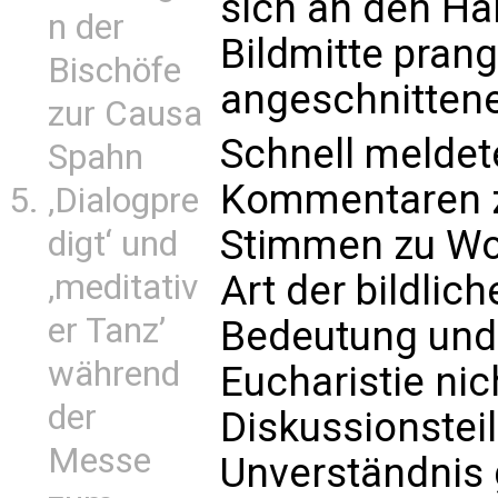
sich an den Hän
n der
Bildmitte prang
Bischöfe
angeschnitten
zur Causa
Schnell meldet
Spahn
Kommentaren z
‚Dialogpre
Stimmen zu Wor
digt‘ und
Art der bildlic
‚meditativ
er Tanz’
Bedeutung und 
während
Eucharistie ni
der
Diskussionstei
Messe
Unverständnis 