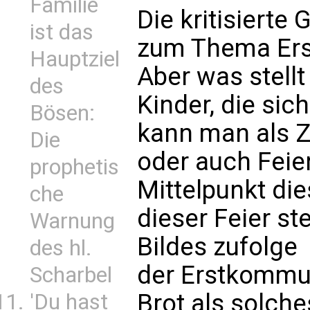
Familie
Die kritisierte 
ist das
zum Thema Er
Hauptziel
Aber was stellt
des
Kinder, die sic
Bösen:
kann man als Z
Die
oder auch Feie
prophetis
Mittelpunkt di
che
dieser Feier st
Warnung
Bildes zufolge 
des hl.
der Erstkommu
Scharbel
Brot als solch
'Du hast