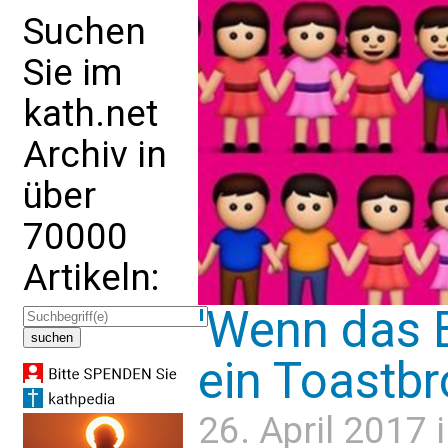
Suchen
Sie im
kath.net
Archiv in
über
70000
Artikeln:
'Wenn das Br
ein Toastbro
26. April 2017 