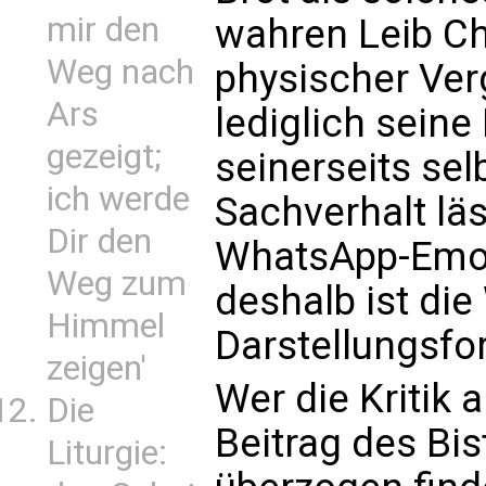
mir den
wahren Leib Chr
Weg nach
physischer Ver
Ars
lediglich seine M
gezeigt;
seinerseits selb
ich werde
Sachverhalt läs
Dir den
WhatsApp-Emoji
Weg zum
deshalb ist die
Himmel
Darstellungsfo
zeigen'
Wer die Kritik
Die
Beitrag des Bi
Liturgie: