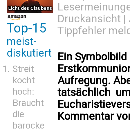
Lesermeinung
Druckansicht
|
Top-15
Tippfehler mel
meist-
diskutiert
Ein Symbolbil
Erstkommunion
Streit
Aufregung. Abe
kocht
tatsächlich  u
hoch:
Braucht
Eucharistievers
die
Kommentar von
barocke