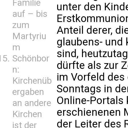
Familie
unter den Kinde
auf – bis
Erstkommunion
zum
Anteil derer, d
Martyriu
glaubens- und
m
sind, heutzutag
Schönbor
dürfte als zur Z
n:
im Vorfeld des 
Kirchenüb
Sonntags in de
ergaben
Online-Portals 
an andere
erschienenen M
Kirchen
der Leiter des 
ist der