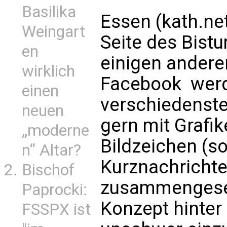
Basilika
Essen (kath.ne
Weingart
Seite des Bistu
en
einigen andere
wirklich
Facebook  wer
einen
verschiedenst
neuen
gern mit Grafike
„moderne
Bildzeichen (so
n“ Altar?
Kurznachricht
Bischof
zusammengeset
Paprocki:
Konzept hinter 
FSSPX ist