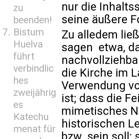
nur die Inhalts
zu
seine äußere F
beenden!
Bistum
Zu alledem ließ
Huelva
sagen  etwa, d
führt
nachvollziehba
verbindlic
die Kirche im L
hes
Verwendung vo
zweijährig
ist; dass die Fe
es
mimetisches N
Katechu
historischen L
menat für
bzw. sein soll;