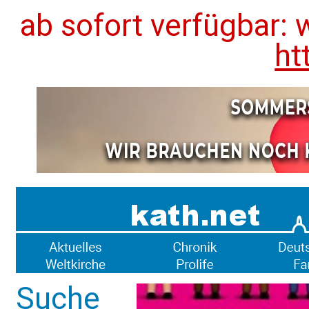
ab sofort verfügbar: 
ht
Suche