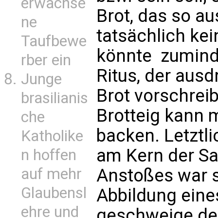
erwachse
Brot, das so a
ne
tatsächlich kei
Taufbewe
könnte  zumin
rber ein
Ritus, der aus
Junge
Brot vorschrei
brasilianis
Brotteig kann 
che
backen. Letztli
Katholike
am Kern der Sa
n hoffen
Anstoßes war s
auf mehr
Glaubensl
Abbildung eines
ehre und
geschweige den