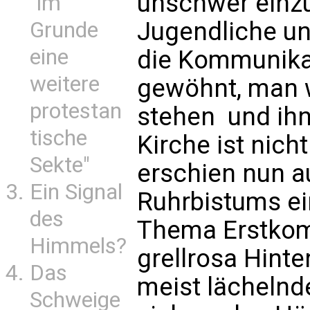
unschwer einzu
"im
Jugendliche u
Grunde
eine
die Kommunikat
weitere
gewöhnt, man wi
protestan
stehen  und ih
tische
Kirche ist nich
Sekte"
erschien nun a
Ein Signal
Ruhrbistums ein
des
Thema Erstkom
Himmels?
grellrosa Hint
Das
meist lächelnde
Schweige