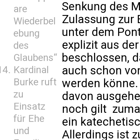
Senkung des Mi
are
Zulassung zur
Wiederbel
unter dem Ponti
ebung
explizit aus d
des
beschlossen, d
Glaubens“
auch schon vo
Kardinal
Burke ruft
werden könne. 
zu
davon ausgehe
Einsatz
noch gilt  zum
für Ehe
ein katechetisc
und
Allerdings ist 