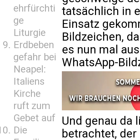
ehrfürchti
tatsächlich in 
ge
Einsatz gekomm
Liturgie
Bildzeichen, da
Erdbeben
es nun mal aus
gefahr bei
WhatsApp-Bildze
Neapel:
Italiens
Kirche
ruft zum
Gebet auf
Und genau da l
Die
betrachtet, der