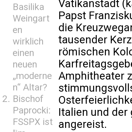
Vatikanstadt (
Basilika
Papst Franzisk
Weingart
die Kreuzwega
en
tausender Ker
wirklich
römischen Kol
einen
Karfreitagsgeb
neuen
Amphitheater z
„moderne
stimmungsvoll
n“ Altar?
Bischof
Osterfeierlichk
Paprocki:
Italien und der
FSSPX ist
angereist.