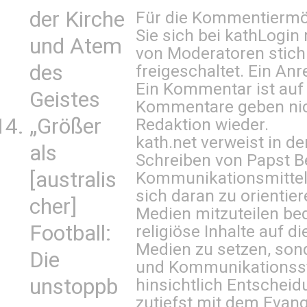
der Kirche
Für die Kommentiermög
Sie sich bei
kathLogin 
und Atem
von Moderatoren stich
des
freigeschaltet. Ein Anr
Ein Kommentar ist auf
Geistes
Kommentare geben nic
„Größer
Redaktion wieder.
kath.net verweist in
als
Schreiben von Papst B
[australis
Kommunikationsmittel 
sich daran zu orientie
cher]
Medien mitzuteilen be
Football:
religiöse Inhalte auf 
Medien zu setzen, sond
Die
und Kommunikationsst
unstoppb
hinsichtlich Entscheid
zutiefst mit dem Eva