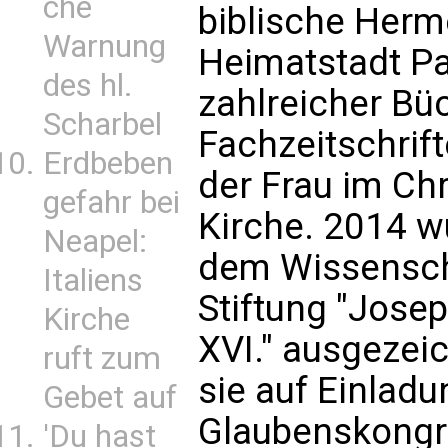
che
biblische Herme
Warnung
Heimatstadt Par
des hl.
zahlreicher Büc
Scharbel
Fachzeitschrift
Erdbeben
der Frau im Ch
gefahr bei
Kirche. 2014 wu
Neapel:
dem Wissenscha
Italiens
Stiftung "Josep
Kirche
XVI." ausgezei
ruft zum
sie auf Einlad
Gebet auf
Glaubenskongr
'Du hast