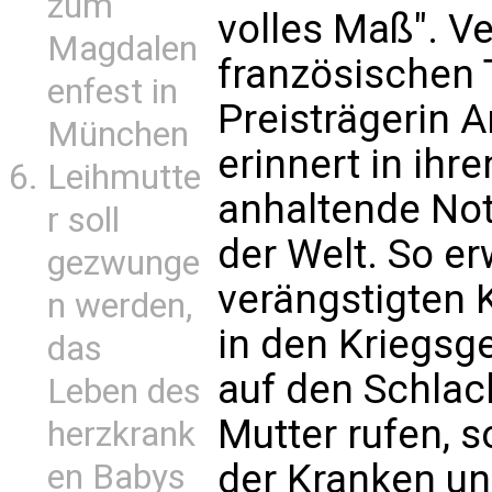
zum
volles Maß". V
Magdalen
französischen 
enfest in
Preisträgerin A
München
erinnert in ihr
Leihmutte
anhaltende No
r soll
der Welt. So e
gezwunge
verängstigten K
n werden,
in den Kriegsg
das
auf den Schlach
Leben des
Mutter rufen, 
herzkrank
der Kranken un
en Babys