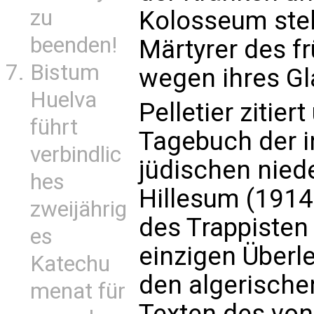
zu
Kolosseum steht
beenden!
Märtyrer des f
Bistum
wegen ihres Gl
Huelva
Pelletier zitie
führt
Tagebuch der 
verbindlic
jüdischen nied
hes
Hillesum (1914
zweijährig
des Trappisten 
es
einzigen Über
Katechu
den algerische
menat für
Texten des von