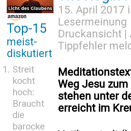
15. April 2017 
Lesermeinung
Top-15
Druckansicht
|
meist-
Tippfehler mel
diskutiert
Streit
Meditationstext
kocht
Weg Jesu zum 
hoch:
stehen unter de
Braucht
erreicht im Kre
die
barocke