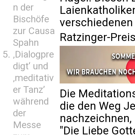
n der
Laienkatholike
Bischöfe
verschiedenen 
zur Causa
Ratzinger-Preis
Spahn
‚Dialogpre
digt‘ und
‚meditativ
er Tanz’
Die Meditations
während
die den Weg J
der
nachzeichnen, 
Messe
"Die Liebe Gott