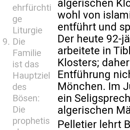
algerischen Kl
ehrfürchti
wohl von islam
ge
entführt und s
Liturgie
Der heute 92-j
Die
arbeitete in Ti
Familie
Klosters; daher
ist das
Entführung nic
Hauptziel
Mönchen. Im Ju
des
ein Seligsprec
Bösen:
algerischen Mär
Die
prophetis
Pelletier lehrt