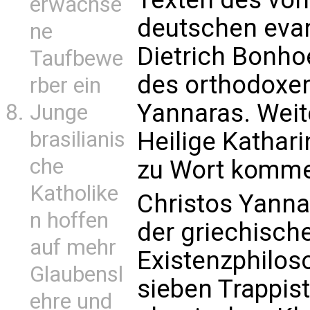
erwachse
deutschen eva
ne
Dietrich Bonho
Taufbewe
des orthodoxe
rber ein
Yannaras. Weite
Junge
Heilige Kathar
brasilianis
che
zu Wort komm
Katholike
Christos Yanna
n hoffen
der griechisch
auf mehr
Existenzphilos
Glaubensl
sieben Trappi
ehre und