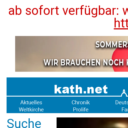
ab sofort verfügbar: 
ht
Suche