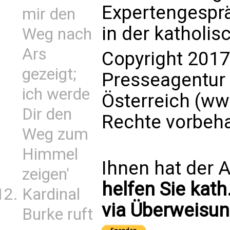
Expertengesprä
mir den
in der katholisc
Weg nach
Ars
Copyright 2017
gezeigt;
Presseagentur
ich werde
Österreich (ww
Dir den
Rechte vorbeha
Weg zum
Himmel
Ihnen hat der A
zeigen'
helfen Sie kath
Kardinal
via Überweisun
Burke ruft