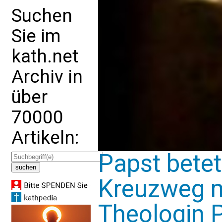
Suchen
Sie im
kath.net
Archiv in
über
70000
Artikeln:
Papst bete
Kreuzweg m
Theologin P