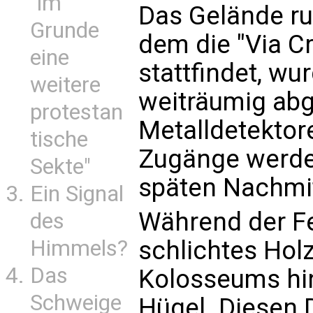
"im
Das Gelände r
Grunde
dem die "Via Cru
eine
stattfindet, w
weitere
weiträumig abg
protestan
Metalldetektor
tische
Zugänge werde
Sekte"
späten Nachmit
Ein Signal
Während der Fe
des
schlichtes Hol
Himmels?
Das
Kolosseums hin
Schweige
Hügel. Diesen