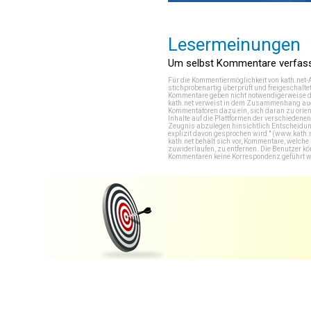
Lesermeinungen
Um selbst Kommentare verfasse
Für die Kommentiermöglichkeit von kath.net-
stichprobenartig überprüft und freigeschalte
Kommentare geben nicht notwendigerweise di
kath.net verweist in dem Zusammenhang auch
Kommentatoren dazu ein, sich daran zu orien
Inhalte auf die Plattformen der verschieden
Zeugnis abzulegen hinsichtlich Entscheidung
explizit davon gesprochen wird." (
www.kath.
kath.net behält sich vor, Kommentare, welch
zuwiderlaufen, zu entfernen. Die Benutzer k
Kommentaren keine Korrespondenz geführt werd