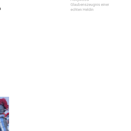
Glaubenszeugnis einer
n
echten Heldin