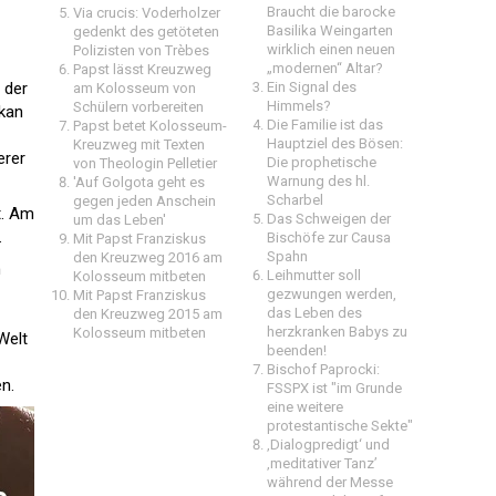
Braucht die barocke
Via crucis: Voderholzer
Basilika Weingarten
gedenkt des getöteten
wirklich einen neuen
Polizisten von Trèbes
„modernen“ Altar?
Papst lässt Kreuzweg
 der
Ein Signal des
am Kolosseum von
Himmels?
Schülern vorbereiten
ikan
Die Familie ist das
Papst betet Kolosseum-
Hauptziel des Bösen:
Kreuzweg mit Texten
erer
Die prophetische
von Theologin Pelletier
Warnung des hl.
'Auf Golgota geht es 
Scharbel
gegen jeden Anschein 
t. Am
Das Schweigen der
um das Leben'
.
Bischöfe zur Causa
Mit Papst Franziskus
Spahn
den Kreuzweg 2016 am
n
Leihmutter soll
Kolosseum mitbeten
gezwungen werden,
Mit Papst Franziskus
das Leben des
den Kreuzweg 2015 am
herzkranken Babys zu
Kolosseum mitbeten
Welt
beenden!
Bischof Paprocki:
n.
FSSPX ist "im Grunde
eine weitere
protestantische Sekte"
‚Dialogpredigt‘ und
‚meditativer Tanz’
während der Messe