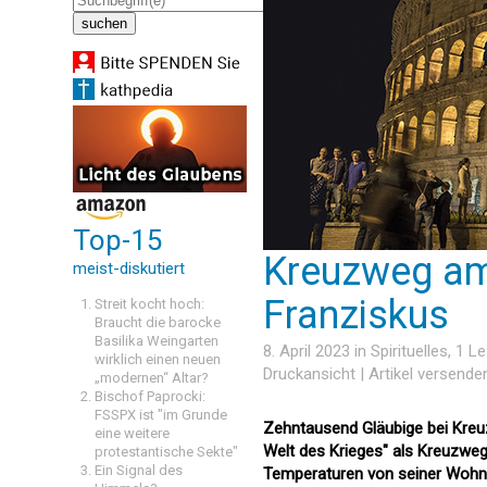
Top-15
Kreuzweg am
meist-diskutiert
Franziskus
Streit kocht hoch:
Braucht die barocke
Basilika Weingarten
8. April 2023 in
Spirituelles
, 1 L
wirklich einen neuen
Druckansicht
|
Artikel versende
„modernen“ Altar?
Bischof Paprocki:
FSSPX ist "im Grunde
Zehntausend Gläubige bei Kreuz
eine weitere
Welt des Krieges" als Kreuzweg
protestantische Sekte"
Ein Signal des
Temperaturen von seiner Wohnu