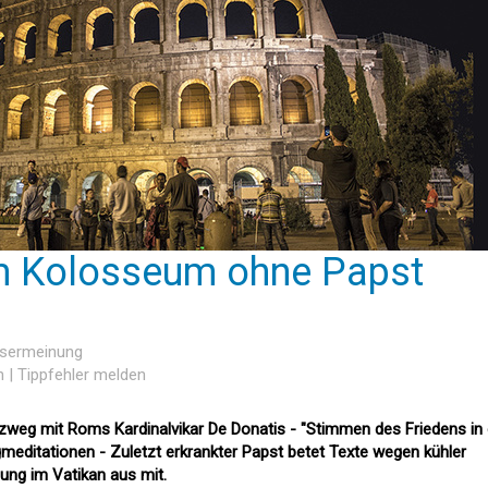
 Kolosseum ohne Papst
esermeinung
n
|
Tippfehler melden
weg mit Roms Kardinalvikar De Donatis - "Stimmen des Friedens in 
meditationen - Zuletzt erkrankter Papst betet Texte wegen kühler
ng im Vatikan aus mit.