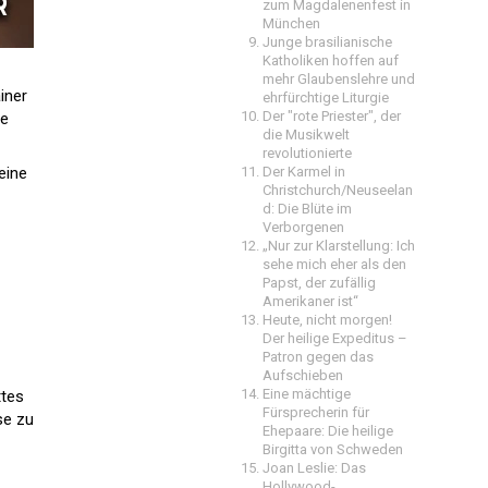
zum Magdalenenfest in
München
Junge brasilianische
Katholiken hoffen auf
mehr Glaubenslehre und
iner
ehrfürchtige Liturgie
Der "rote Priester", der
ie
die Musikwelt
revolutionierte
eine
Der Karmel in
Christchurch/Neuseelan
d: Die Blüte im
Verborgenen
„Nur zur Klarstellung: Ich
sehe mich eher als den
Papst, der zufällig
Amerikaner ist“
Heute, nicht morgen!
Der heilige Expeditus –
Patron gegen das
Aufschieben
Eine mächtige
ttes
Fürsprecherin für
se zu
Ehepaare: Die heilige
Birgitta von Schweden
Joan Leslie: Das
Hollywood-