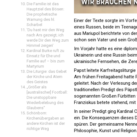
Die Familie ist das
Hauptziel des Bösen:
Die prophetische
Warnung des hl.
Einer der Texte sorgte im Vorf
Scharbel
eines Russen, beide im Teenager
'Du hast mir den Weg
aus Mariupol berichtete von de
nach Ars gezeigt; ich
schon sein Vater und sein Großv
werde Dir den Weg zum
Himmel zeigen'
Im Vorjahr hatte es eine dipl
Kardinal Burke ruft zu
Ukrainerin und eine Russin be
Einsatz für Ehe und
Familie auf – bis zum
ukrainische Fernsehen, die Zer
Martyrium
Papst leitete Karfreitagsliturg
Die Liturgie: das Gebet
Am frühen Freitagabend hatte P
der Kirche und Atem
des Geistes
geleitet. Nach der Verlesung 
„Größer als
traditionellen Predigt des Päp
[australischer] Football:
sogenannten Großen Fürbitten fü
Die unstoppbare
Franziskus betete stehend, mit
Wiederbelebung des
Glaubens“
In seiner Predigt ging Kardina
Schönborn:
ein. Die Konsequenzen dieses D
Kirchenübergaben an
andere Kirchen ist der
spüren. Der gemeinsame Nenner 
richtige Weg
Philosophie, Kunst und Religion.