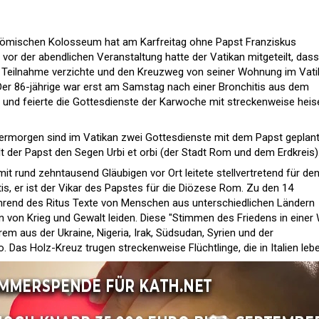
 römischen Kolosseum hat am Karfreitag ohne Papst Franziskus
vor der abendlichen Veranstaltung hatte der Vatikan mitgeteilt, dass
e Teilnahme verzichte und den Kreuzweg von seiner Wohnung im Vat
Der 86-jährige war erst am Samstag nach einer Bronchitis aus dem
und feierte die Gottesdienste der Karwoche mit streckenweise heis
termorgen sind im Vatikan zwei Gottesdienste mit dem Papst geplan
t der Papst den Segen Urbi et orbi (der Stadt Rom und dem Erdkreis)
rund zehntausend Gläubigen vor Ort leitete stellvertretend für de
s, er ist der Vikar des Papstes für die Diözese Rom. Zu den 14
rend des Ritus Texte von Menschen aus unterschiedlichen Ländern
n von Krieg und Gewalt leiden. Diese "Stimmen des Friedens in einer 
m aus der Ukraine, Nigeria, Irak, Südsudan, Syrien und der
Das Holz-Kreuz trugen streckenweise Flüchtlinge, die in Italien lebe