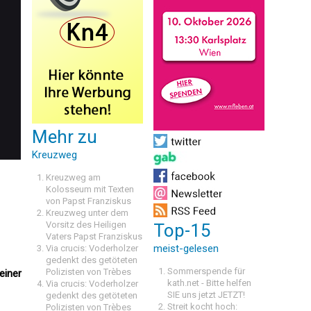
Mehr zu
Kreuzweg
Kreuzweg am
Kolosseum mit Texten
von Papst Franziskus
Kreuzweg unter dem
Vorsitz des Heiligen
Top-15
Vaters Papst Franziskus
meist-gelesen
Via crucis: Voderholzer
gedenkt des getöteten
Sommerspende für
Polizisten von Trèbes
einer
kath.net - Bitte helfen
Via crucis: Voderholzer
SIE uns jetzt JETZT!
gedenkt des getöteten
Streit kocht hoch:
Polizisten von Trèbes