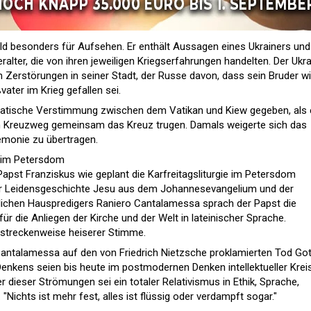
eld besonders für Aufsehen. Er enthält Aussagen eines Ukrainers und
alter, die von ihren jeweiligen Kriegserfahrungen handelten. Der Ukra
n Zerstörungen in seiner Stadt, der Russe davon, dass sein Bruder w
ater im Krieg gefallen sei.
omatische Verstimmung zwischen dem Vatikan und Kiew gegeben, als 
im Kreuzweg gemeinsam das Kreuz trugen. Damals weigerte sich das
emonie zu übertragen.
ie im Petersdom
apst Franziskus wie geplant die Karfreitagsliturgie im Petersdom
der Leidensgeschichte Jesu aus dem Johannesevangelium und der
stlichen Hauspredigers Raniero Cantalamessa sprach der Papst die
r die Anliegen der Kirche und der Welt in lateinischer Sprache.
 streckenweise heiserer Stimme.
l Cantalamessa auf den von Friedrich Nietzsche proklamierten Tod Go
enkens seien bis heute im postmodernen Denken intellektueller Krei
dieser Strömungen sei ein totaler Relativismus in Ethik, Sprache,
 "Nichts ist mehr fest, alles ist flüssig oder verdampft sogar."