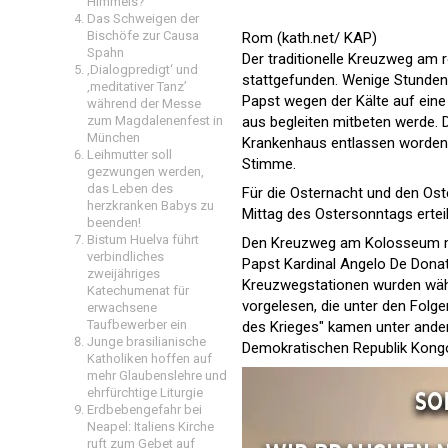
Himmels?
Das Schweigen der
Bischöfe zur Causa
Rom (kath.net/ KAP)
Spahn
Der traditionelle Kreuzweg am
‚Dialogpredigt‘ und
stattgefunden. Wenige Stunden 
‚meditativer Tanz’
Papst wegen der Kälte auf ein
während der Messe
zum Magdalenenfest in
aus begleiten mitbeten werde. 
München
Krankenhaus entlassen worden 
Leihmutter soll
Stimme.
gezwungen werden,
das Leben des
Für die Osternacht und den Os
herzkranken Babys zu
Mittag des Ostersonntags erteil
beenden!
Bistum Huelva führt
Den Kreuzweg am Kolosseum mit 
verbindliches
Papst Kardinal Angelo De Donati
zweijähriges
Kreuzwegstationen wurden wäh
Katechumenat für
vorgelesen, die unter den Folge
erwachsene
Taufbewerber ein
des Krieges" kamen unter andere
Junge brasilianische
Demokratischen Republik Kongo. 
Katholiken hoffen auf
mehr Glaubenslehre und
ehrfürchtige Liturgie
Erdbebengefahr bei
Neapel: Italiens Kirche
ruft zum Gebet auf