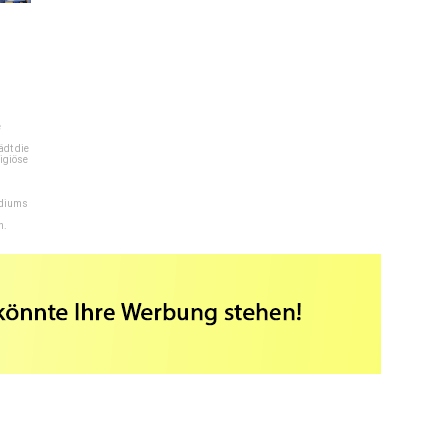
e
dt die
igiöse
ediums
n.