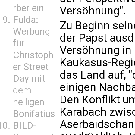
rber ein
Versöhnung".
Fulda:
Zu Beginn sein
Werbung
der Papst ausd
für
Versöhnung in 
Christoph
Kaukasus-Regio
er Street
das Land auf, 
Day mit
einigen Nachba
dem
Den Konflikt u
heiligen
Karabach zwis
Bonifatius
Aserbaidschan 
BILD-