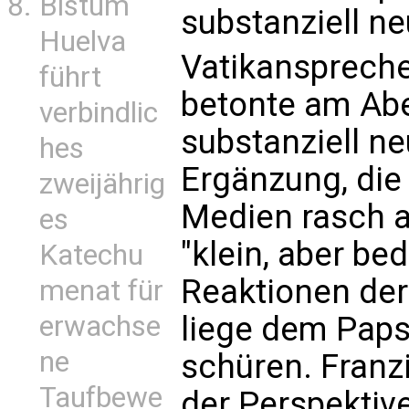
Bistum
substanziell ne
Huelva
Vatikanspreche
führt
betonte am Abe
verbindlic
substanziell n
hes
Ergänzung, die
zweijährig
Medien rasch au
es
"klein, aber b
Katechu
Reaktionen der
menat für
liege dem Papst
erwachse
ne
schüren. Franz
Taufbewe
der Perspektiv