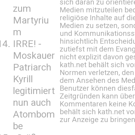
sich daran zu orientie
zum
Medien mitzuteilen be
religiöse Inhalte auf 
Martyriu
Medien zu setzen, sond
m
und Kommunikationsst
hinsichtlich Entscheid
IRRE! -
zutiefst mit dem Eva
Moskauer
nicht explizit davon ge
kath.net behält sich v
Patriarch
Normen verletzen, den
Kyrill
dem Ansehen des Mediu
Benutzer können diesfa
legitimiert
Zeitgründen kann über
nun auch
Kommentaren keine Ko
behält sich kath.net vo
Atombom
zur Anzeige zu bringen
be