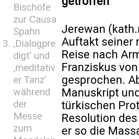
getroffen
Bischöfe
zur Causa
Jerewan (kath
Spahn
Auftakt seiner
‚Dialogpre
Reise nach Arm
digt‘ und
Franziskus von
‚meditativ
gesprochen. A
er Tanz’
Manuskript und
während
der
türkischen Pro
Messe
Resolution de
zum
er so die Mass