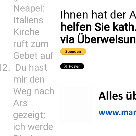
Neapel:
Ihnen hat der A
Italiens
helfen Sie kath
Kirche
via Überweisun
ruft zum
Gebet auf
'Du hast
mir den
Weg nach
Ars
gezeigt;
ich werde