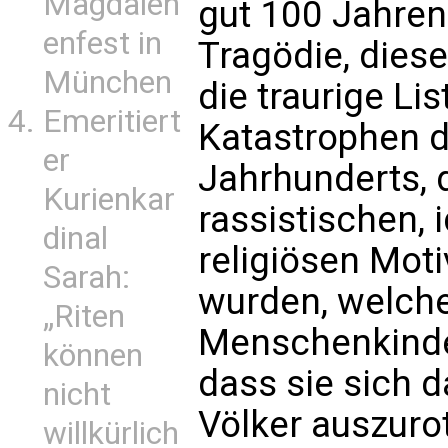
Magdalen
gut 100 Jahren.
enfest in
Tragödie, diese
München
die traurige Li
Emeritiert
Katastrophen 
er
Jahrhunderts, 
Kurienkar
rassistischen,
dinal
religiösen Mot
Sarah:
wurden, welche
„Riten
Menschenkinder
können
dass sie sich d
nicht
Völker auszurot
willkürlich