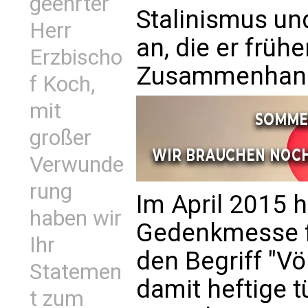
geehrter
Stalinismus un
Herr
an, die er früh
Erzbischo
Zusammenhang 
f Koch,
mit
großer
Verwunde
rung
Im April 2015 h
haben wir
Gedenkmesse f
Ihr
den Begriff "V
Statemen
damit heftige t
t zum