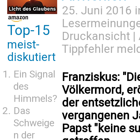
25. Juni 2016 
Lesermeinung
Top-15
Druckansicht
|
meist-
Tippfehler mel
diskutiert
Ein Signal
Franziskus: "Di
des
Völkermord, erö
Himmels?
der entsetzlic
Das
vergangenen Ja
Schweige
Papst "keine s
n der