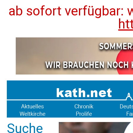
ab sofort verfügbar: 
ht
Suche