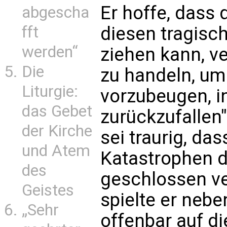
Er hoffe, dass
abgescha
diesen tragisc
fft
werden“
ziehen kann, v
Die
zu handeln, um
Liturgie:
vorzubeugen, i
das Gebet
zurückzufallen"
der Kirche
sei traurig, da
und Atem
Katastrophen d
des
geschlossen ve
Geistes
spielte er neb
„Sehr
offenbar auf d