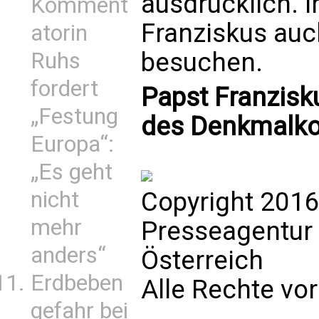
ausdrücklich. 
Komment
Franziskus au
atorin
besuchen.
Ruhs
fordert
Papst Franzisk
„Festung
des Denkmalko
Europa“:
„Es geht
Copyright 2016
nicht
mehr
Presseagentur
anders“
Österreich
Erdbeben
Alle Rechte vo
gefahr bei