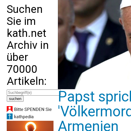
Suchen
Sie im
kath.net
Archiv in
über
70000
Artikeln:
Papst spric
'Völkermord
Armenien