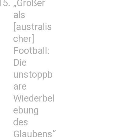
„Größer
als
[australis
cher]
Football:
Die
unstoppb
are
Wiederbel
ebung
des
Glaubens“