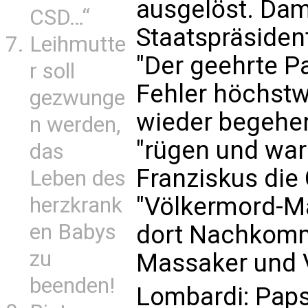
ausgelöst. Dam
CSD…“
Staatspräsiden
Leihmutte
"Der geehrte Pa
r soll
Fehler höchstw
gezwunge
wieder begehen"
n werden,
"rügen und war
das
Franziskus die
Leben des
"Völkermord-M
herzkrank
en Babys
dort Nachkomm
zu
Massaker und V
beenden!
Lombardi: Paps