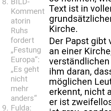
BILD-
Text ist in vol
Komment
grundsätzliche
atorin
Kirche.
Ruhs
Der Papst gibt v
fordert
„Festung
an einer Kirche,
Europa“:
verständlichen 
„Es geht
ihm daran, dass
nicht
möglichen Leute
mehr
erkennt, nicht 
anders“
er ist zweifello
Fulda: