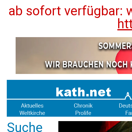
ab sofort verfügbar: 
ht
Suche