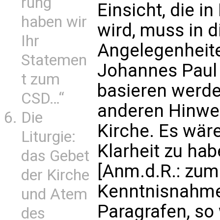
rung
Einsicht, die i
haben wir
wird, muss in d
Ihr
Angelegenheite
Statemen
Johannes Paul I
t zum
basieren werde
CSD…“
anderen Hinwei
Die
Kirche. Es wär
Liturgie:
Klarheit zu hab
das Gebet
[Anm.d.R.: zum
der Kirche
Kenntnisnahme]
und Atem
Paragrafen, so 
des