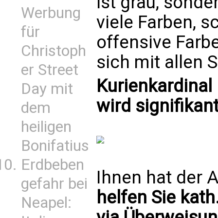
ist grau, sonder
Werbung
viele Farben, s
für
offensive Farb
Christoph
sich mit allen 
er Street
Kurienkardinal
Day mit
wird signifikan
dem
heiligen
Bonifatius
Erdbeben
Ihnen hat der A
gefahr bei
helfen Sie kath
Neapel:
via Überweisun