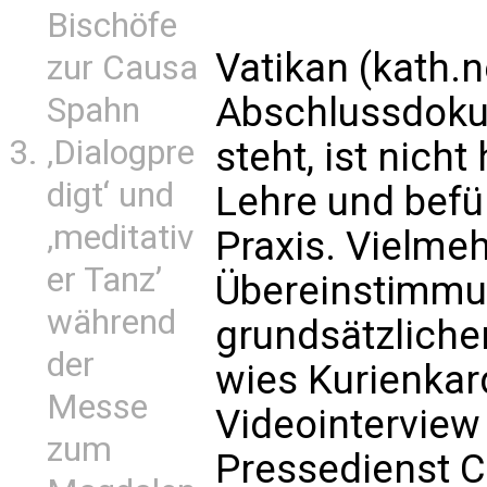
Bischöfe
Vatikan (kath.
zur Causa
Abschlussdoku
Spahn
‚Dialogpre
steht, ist nich
digt‘ und
Lehre und befü
‚meditativ
Praxis. Vielmehr
er Tanz’
Übereinstimmu
während
grundsätzlichen
der
wies Kurienkar
Messe
Videointerview
zum
Pressedienst 