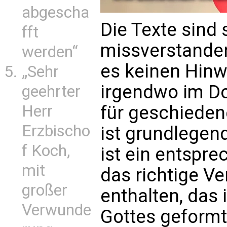
abgescha
Die Texte sind 
fft
missverstanden
werden“
es keinen Hinw
„Sehr
irgendwo im D
geehrter
für geschieden
Herr
Erzbischo
ist grundlegen
f Koch,
ist ein entspr
mit
das richtige V
großer
enthalten, das
Verwunde
Gottes geformt