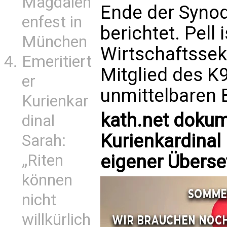
Magdalen
Ende der Syno
enfest in
berichtet
. Pell
München
Wirtschaftssek
Emeritiert
Mitglied des K
er
unmittelbaren 
Kurienkar
kath.net dokum
dinal
Kurienkardinal 
Sarah:
eigener Überse
„Riten
können
nicht
willkürlich