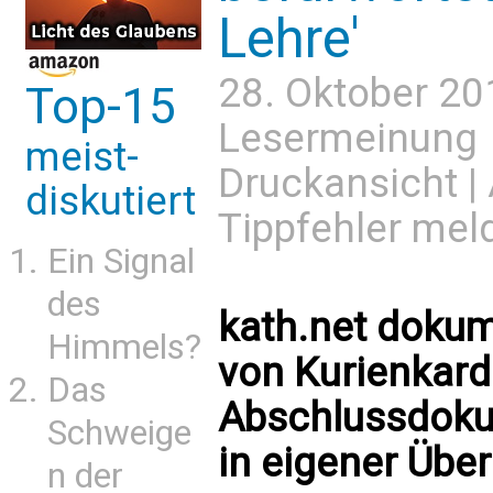
Lehre'
28. Oktober 20
Top-15
Lesermeinung
meist-
Druckansicht
|
diskutiert
Tippfehler mel
Ein Signal
des
kath.net dokum
Himmels?
von Kurienkardi
Das
Abschlussdoku
Schweige
in eigener Übe
n der