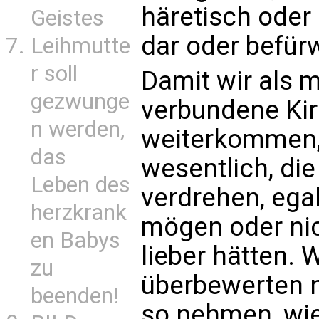
häretisch oder 
Geistes
dar oder befürw
Leihmutte
r soll
Damit wir als 
gezwunge
verbundene Ki
n werden,
weiterkommen, 
das
wesentlich, die
Leben des
verdrehen, egal
herzkrank
mögen oder ni
en Babys
lieber hätten. 
zu
überbewerten 
beenden!
so nehmen, wie 