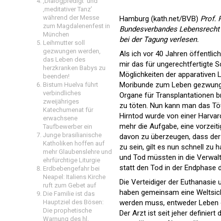
‚Dialogpredigt‘ und
‚meditativer Tanz’
während der Messe
Hamburg (kath.net/BVB)
Prof. 
zum Magdalenenfest in
Bundesverbandes Lebensrecht 
München
bei der Tagung verlesen.
Leihmutter soll
gezwungen werden,
Als ich vor 40 Jahren öffentlic
das Leben des
mir das für ungerechtfertigte 
herzkranken Babys zu
Möglichkeiten der apparativen
beenden!
Moribunde zum Leben gezwungen
Bistum Huelva führt
verbindliches
Organe für Transplantationen b
zweijähriges
zu töten. Nun kann man das Tö
Katechumenat für
Hirntod wurde von einer Harva
erwachsene
mehr die Aufgabe, eine vorzeit
Taufbewerber ein
Junge brasilianische
davon zu überzeugen, dass der s
Katholiken hoffen auf
zu sein, gilt es nun schnell zu 
mehr Glaubenslehre und
und Tod müssten in die Verwa
ehrfürchtige Liturgie
statt den Tod in der Endphase
Erdbebengefahr bei
Neapel: Italiens Kirche
Die Verteidiger der Euthanasie 
ruft zum Gebet auf
haben gemeinsam eine Weltsic
Die Familie ist das
werden muss, entweder Leben 
Hauptziel des Bösen:
Die prophetische
Der Arzt ist seit jeher definie
Warnung des hl.