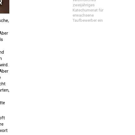
zweijähriges
Katechumenat für
erwachsene
sche,
Taufbewerber ein
 Aber
ls
nd
h
wird.
 Aber
e
cht
rten,
tte
oft
re
wort