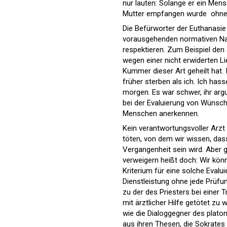
nur lauten: Solange er ein Men
Mutter empfangen wurde  ohne 
Die Befürworter der Euthanasie 
vorausgehenden normativen Nat
respektieren. Zum Beispiel den
wegen einer nicht erwiderten Li
Kummer dieser Art geheilt hat. Ih
früher sterben als ich. Ich hasse 
morgen. Es war schwer, ihr ar
bei der Evaluierung von Wünsch
Menschen anerkennen.
Kein verantwortungsvoller Arzt
töten, von dem wir wissen, das
Vergangenheit sein wird. Aber 
verweigern heißt doch: Wir kön
Kriterium für eine solche Eval
Dienstleistung ohne jede Prüfu
zu der des Priesters bei einer T
mit ärztlicher Hilfe getötet zu
wie die Dialoggegner des plat
aus ihren Thesen, die Sokrates