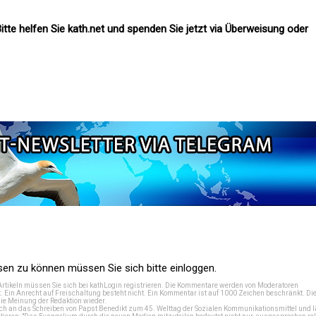
itte helfen Sie kath.net und spenden Sie jetzt via Überweisung oder
n zu können müssen Sie sich bitte einloggen.
Artikeln müssen Sie sich bei
kathLogin registrieren
. Die Kommentare werden von Moderatoren
t. Ein Anrecht auf Freischaltung besteht nicht. Ein Kommentar ist auf 1000 Zeichen beschränkt. Di
e Meinung der Redaktion wieder.
 an das Schreiben von Papst Benedikt zum 45. Welttag der Sozialen Kommunikationsmittel und lä