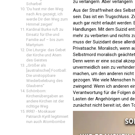
zu verlängern. Aber verlängern 
Scharbel
'Du hast mir den Weg
Aus der Straffreiheit des Selbs
nach Ars gezeigt; ich
sein. Das ist ein Trugschluss. 
werde Dir den Weg zum
auch gar nicht erlaubt werden. E
Himmel zeigen'
Handlungen. Mit dem Suizid ent
Kardinal Burke ruft zu
Einsatz für Ehe und
mehr zu verbieten und nichts zu
Familie auf – bis zum
muss der Suizidant diese aller
Martyrium
Privatsache. Moralisch, wenn au
Die Liturgie: das Gebet
Selbstmord moralisch geächtet 
der Kirche und Atem
des Geistes
Denn wenn er eine sozial akzepti
„Größer als
unvermeidlich sein zu verhinder
[australischer] Football:
machen, um den anderen nicht w
Die unstoppbare
gezogen. Wie viele Menschen heu
Wiederbelebung des
zwingend: Wenn ich anderen eine
Glaubens“
Schönborn:
Verantwortung für die Folgen d
Kirchenübergaben an
Lasten der Angehörigen und der
andere Kirchen ist der
zunächst nicht bereit ist, den
richtige Weg
IRRE! - Moskauer
Patriarch Kyrill legitimiert
nun auch Atombombe