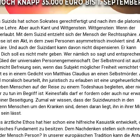
 Suizids hat schon Sokrates gerechtfertigt und nach ihm die platoni
che Lehre. Aber auch Kant und Wittgenstein. Wittgenstein: Wenn der
s erlaubt. Mit dem Suizid entzieht sich der Mensch der Rechtssphäre.
 Diese ist ein Akt, in dem zwei Personen asymmetrisch involviert sind. A
phäre. Und auch der Suizidant kann davon nicht dispensieren. Er kann
Dich soll es nicht mehr geben. Wer nämlich so sagt und entspreche
s Glied der universalen Personengemeinschaft. Der Selbstmord ist auc
nicht Befreiung sein, wenn das Subjekt möglicher Freiheit vernichtet 
ißt es in einem Gedicht von Matthias Claudius an einen Selbstmörder.
oralisch beurteilt, ihn juristisch zu erlauben ist eine ungeheuerlich
eben Menschen auf der Reise zu einem Todeshaus begleiten, aber ni
r zu tun im Begriff ist. Keinesfalls darf er fordern oder auch nur erwa
seiner Beseitigung. Zumal wir wissen, dass der Suizidwunsch in den
nn Menschen um den Kranken sind, denen daran liegt, ihn in ihrer Mi
sein lässt.
as ärztliche Ethos hat hier schon eine hilfreiche Kasuistik entwickelt, 
phisches Fundament zu besitzen. Dem Nachdenken stellen sich mehre
 der Mensch Person? In unserer europäischen Tradition kann die Ant