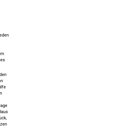
jeden
ium
des
nden
on
lfe
in
rage
 Haus
ück,
nzen