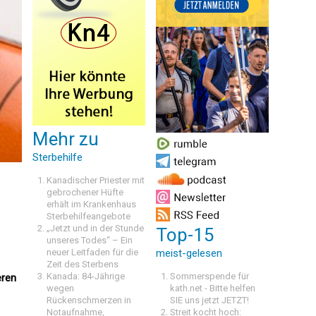
Mehr zu
Sterbehilfe
Kanadischer Priester mit
gebrochener Hüfte
erhält im Krankenhaus
Sterbehilfeangebote
„Jetzt und in der Stunde
Top-15
unseres Todes“ – Ein
neuer Leitfaden für die
meist-gelesen
Zeit des Sterbens
Kanada: 84-Jährige
Sommerspende für
eren
wegen
kath.net - Bitte helfen
Rückenschmerzen in
SIE uns jetzt JETZT!
Notaufnahme,
Streit kocht hoch: