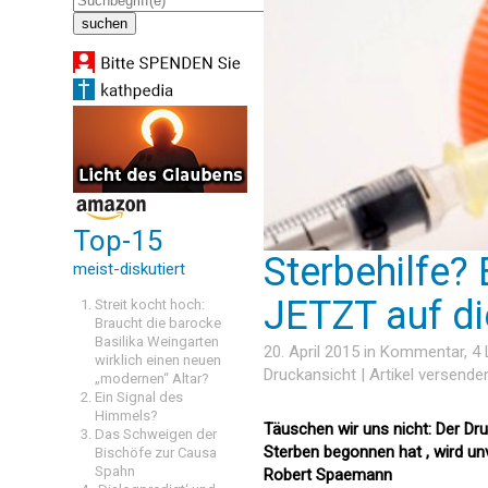
Top-15
Sterbehilfe?
meist-diskutiert
JETZT auf di
Streit kocht hoch:
Braucht die barocke
Basilika Weingarten
20. April 2015 in
Kommentar
, 4
wirklich einen neuen
Druckansicht
|
Artikel versende
„modernen“ Altar?
Ein Signal des
Himmels?
Täuschen wir uns nicht: Der Dr
Das Schweigen der
Sterben begonnen hat , wird unv
Bischöfe zur Causa
Spahn
Robert Spaemann