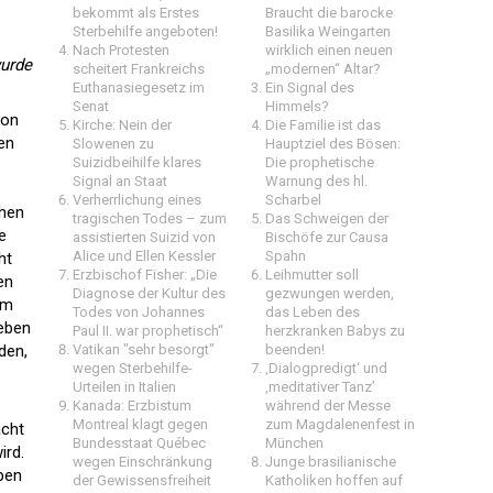
bekommt als Erstes
Braucht die barocke
Sterbehilfe angeboten!
Basilika Weingarten
Nach Protesten
wirklich einen neuen
wurde
scheitert Frankreichs
„modernen“ Altar?
Euthanasiegesetz im
Ein Signal des
Senat
Himmels?
von
Kirche: Nein der
Die Familie ist das
en
Slowenen zu
Hauptziel des Bösen:
Suizidbeihilfe klares
Die prophetische
Signal an Staat
Warnung des hl.
Verherrlichung eines
Scharbel
chen
tragischen Todes – zum
Das Schweigen der
e
assistierten Suizid von
Bischöfe zur Causa
Alice und Ellen Kessler
Spahn
ht
Erzbischof Fisher: „Die
Leihmutter soll
en
Diagnose der Kultur des
gezwungen werden,
am
Todes von Johannes
das Leben des
Leben
Paul II. war prophetisch“
herzkranken Babys zu
den,
Vatikan "sehr besorgt"
beenden!
wegen Sterbehilfe-
‚Dialogpredigt‘ und
Urteilen in Italien
‚meditativer Tanz’
Kanada: Erzbistum
während der Messe
Montreal klagt gegen
zum Magdalenenfest in
acht
Bundesstaat Québec
München
ird.
wegen Einschränkung
Junge brasilianische
eben
der Gewissensfreiheit
Katholiken hoffen auf