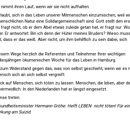
 nimmt ihren Lauf, wenn wir sie nicht aufhalten.
erlaubt, sich in das Leben unserer Mitmenschen einzumischen, weil wi
schlichen Natur eine Solidargemeinschaft sind. Gott stellt den er
fragt nicht, ob er dem Abel etwas zuleide getan hat, er fragt nur: Wo
aler. Er antwortet: Bin ich denn der Hüter meines Bruders? Wieso muss
l, dass er das weiß. Aber nicht, um ihm behilflich zu sein dabei, sich
iesem Wege herzlich die Referenten und Teilnehmer Ihrer wichtigen
diesjährigen ökumenischen Woche für das Leben in Hamburg.
n zum Widerstand gegen das, was von selbst geschieht, wenn wir es n
nsch sich an sich selbst vergreift.
ck auf Menschen, sich töten zu lassen  Menschen, die leben, aber d
vermeidlich. In den Niederlanden hat er längst eingesetzt.
se treten.
undheitsminister Hermann Gröhe: Helft LEBEN  nicht töten! Für ein
rkung am Suizid
.