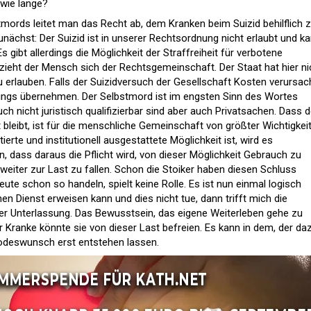
 wie lange?
tmords leitet man das Recht ab, dem Kranken beim Suizid behilflich 
Zunächst: Der Suizid ist in unserer Rechtsordnung nicht erlaubt und k
s gibt allerdings die Möglichkeit der Straffreiheit für verbotene
zieht der Mensch sich der Rechtsgemeinschaft. Der Staat hat hier ni
 erlauben. Falls der Suizidversuch der Gesellschaft Kosten verursach
dings übernehmen. Der Selbstmord ist im engsten Sinn des Wortes
ch nicht juristisch qualifizierbar sind aber auch Privatsachen. Dass d
bleibt, ist für die menschliche Gemeinschaft von größter Wichtigkeit
erte und institutionell ausgestattete Möglichkeit ist, wird es
n, dass daraus die Pflicht wird, von dieser Möglichkeit Gebrauch zu
eiter zur Last zu fallen. Schon die Stoiker haben diesen Schluss
te schon so handeln, spielt keine Rolle. Es ist nun einmal logisch
n Dienst erweisen kann und dies nicht tue, dann trifft mich die
er Unterlassung. Das Bewusstsein, das eigene Weiterleben gehe zu
 Kranke könnte sie von dieser Last befreien. Es kann in dem, der da
 Todeswunsch erst entstehen lassen.