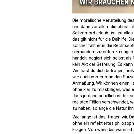
Die moralische Verurteilung des
und dann vor allem die christli
Selbstmord erlaubt ist, ist alle
das gilt nicht für die Beihilfe.
solcher fällt er in die Rechtss
niemandem zumuten zu sagen: 
handelt, negiert sich selbst al
kein Akt der Befreiung. Es kann 
Wie hast du dich betrogen, he
wie auch immer man den Suizid m
Anmaßung. Wir können einen li
ohne klar zu missbilligen, was e
dass jemand behilflich ist bei 
meisten Fällen verschwindet, we
zu haben, solange die Natur ihn 
Wie lange ist das, fragen wir. D
ohne ein reflektiertes philoso
Fragen: Von wann bis wann ist