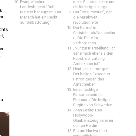
Evangelischer
mehr Glaubenslehre und
Landesbischof Ralf
ehrfürchtige Liturgie
zu
Meister behauptet: "Der
Der "rote Priester", der
ann
Mensch hat ein Recht
die Musikwelt
auf Selbsttötung"
revolutionierte
Der Karmel in
chts
Christchurch/Neuseelan
t,
d: Die Blüte im
Verborgenen
er
„Nur zur Klarstellung: Ich
sehe mich eher als den
.
Papst, der zufällig
Amerikaner ist“
Heute, nicht morgen!
Der heilige Expeditus –
Patron gegen das
Aufschieben
Eine mächtige
Fürsprecherin für
zu
Ehepaare: Die heilige
Birgitta von Schweden
Joan Leslie: Das
Hollywood-
Glaubenszeugnis einer
echten Heldin
Bistum Huelva führt
verbindliches