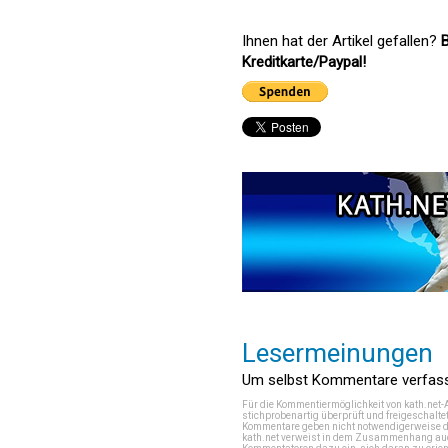
Ihnen hat der Artikel gefallen?
B
Kreditkarte/Paypal!
Lesermeinungen
Um selbst Kommentare verfasse
Für die Kommentiermöglichkeit von kath.net-
stichprobenartig überprüft und freigeschalte
Kommentare geben nicht notwendigerweise di
kath.net verweist in dem Zusammenhang auch