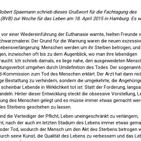
Robert Spaemann schrieb dieses Grußwort für die Fachtagung des
(BVB) zur Woche für das Leben am 18. April 2015 in Hamburg. Es 
h vor einer Wiedereinführung der Euthanasie warnte, hielten Freunde 
Schwarzmalerei. Der Grund für die Warnung waren die neuen exzessiv
 Lebensverlängerung. Menschen werden um ihr Sterben betrogen, und
, inzwischen oft bis zu dem Augenblick, wo man ihre lebendigen
raucht. Ich schrieb damals, es liege nahe, den ausgeweideten Mens
tungsverbot umgehen durch Umdefinition des Todes. Der sogenannt
rd-Kommission zum Tod des Menschen erklärt. Der Arzt hat dann nic
ige Bestattung zu verhindern, sondern die umgekehrte, die Angehörig
cheinbar Lebende in Wirklichkeit tot ist. Statt der Forderung, langs
handeln. Hinter dieser Entwicklung steckt die obsessive Vorstellung, 
ltung des Menschen gelegt und es müsse immer etwas gemacht wer
 des Sterbens geschehen zu lassen.
und die Verteidiger der Pflicht, Leben uneingeschränkt zu verlängern,
ht, nach der auch im letzten Stadium des Lebens immer etwas gem
oder Tod, wodurch der Mensch um den Akt des Sterbens betrogen w
rt durch seine Kunst, die Qualität des Lebens zu verbessern und das L