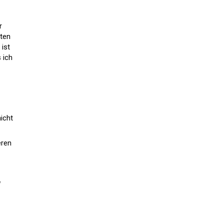
r
sten
 ist
 ich
icht
eren