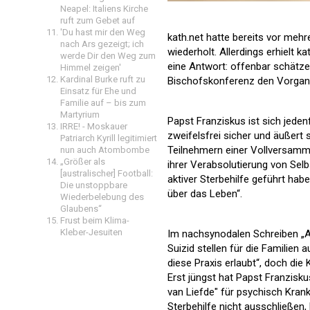
Neapel: Italiens Kirche
ruft zum Gebet auf
'Du hast mir den Weg
kath.net hatte bereits vor meh
nach Ars gezeigt; ich
wiederholt. Allerdings erhielt k
werde Dir den Weg zum
eine Antwort: offenbar schätz
Himmel zeigen'
Kardinal Burke ruft zu
Bischofskonferenz den Vorgang 
Einsatz für Ehe und
Familie auf – bis zum
Martyrium
Papst Franziskus ist sich jeden
IRRE! - Moskauer
zweifelsfrei sicher und äußert 
Patriarch Kyrill legitimiert
Teilnehmern einer Vollversammlu
nun auch Atombombe
„Größer als
ihrer Verabsolutierung von Se
[australischer] Football:
aktiver Sterbehilfe geführt ha
Die unstoppbare
über das Leben“.
Wiederbelebung des
Glaubens“
Frust beim Klima-
Kleber-Jesuiten
Im nachsynodalen Schreiben „Amo
Suizid stellen für die Familien
diese Praxis erlaubt“, doch die
Erst jüngst hat Papst Franzisk
van Liefde" für psychisch Krank
Sterbehilfe nicht ausschließen,