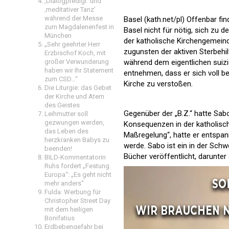
‚Dialogpredigt‘ und
‚meditativer Tanz’
während der Messe
Basel (kath.net/pl) Offenbar f
zum Magdalenenfest in
Basel nicht für nötig, sich zu 
München
der katholische Kirchengemeind
„Sehr geehrter Herr
zugunsten der aktiven Sterbehi
Erzbischof Koch, mit
während dem eigentlichen suiz
großer Verwunderung
haben wir Ihr Statement
entnehmen, dass er sich voll 
zum CSD…“
Kirche zu verstoßen.
Die Liturgie: das Gebet
der Kirche und Atem
des Geistes
Gegenüber der „B.Z.“ hatte Sab
Leihmutter soll
gezwungen werden,
Konsequenzen in der katholisch
das Leben des
Maßregelung“, hatte er entspan
herzkranken Babys zu
werde. Sabo ist ein in der Schw
beenden!
Bücher veröffentlicht, darunter 
BILD-Kommentatorin
Ruhs fordert „Festung
Europa“: „Es geht nicht
mehr anders“
Fulda: Werbung für
Christopher Street Day
mit dem heiligen
Bonifatius
Erdbebengefahr bei