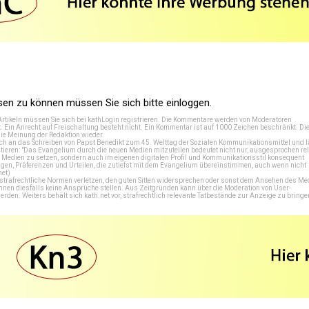
n zu können müssen Sie sich bitte einloggen.
Artikeln müssen Sie sich bei
kathLogin registrieren
. Die Kommentare werden von Moderatoren
t. Ein Anrecht auf Freischaltung besteht nicht. Ein Kommentar ist auf 1000 Zeichen beschränkt. Di
e Meinung der Redaktion wieder.
 an das Schreiben von Papst Benedikt zum 45. Welttag der Sozialen Kommunikationsmittel und lä
tieren: "Das Evangelium durch die neuen Medien mitzuteilen bedeutet nicht nur, ausgesprochen rel
en Medien zu setzen, sondern auch im eigenen digitalen Profil und Kommunikationsstil konsequent
en, Präferenzen und Urteilen, die zutiefst mit dem Evangelium übereinstimmen, auch wenn nicht
net
)
e strafrechtliche Normen verletzen, den guten Sitten widersprechen oder sonst dem Ansehen des M
önnen diesfalls keine Ansprüche stellen. Aus Zeitgründen kann über die Moderation von User-
en. Weiters behält sich kath.net vor, strafrechtlich relevante Tatbestände zur Anzeige zu bringe