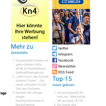
Mehr zu
Sterbehilfe
Kanadischer Priester mit
gebrochener Hüfte
erhält im Krankenhaus
Sterbehilfeangebote
„Jetzt und in der Stunde
Top-15
unseres Todes“ – Ein
neuer Leitfaden für die
meist-gelesen
Zeit des Sterbens
Kanada: 84-Jährige
Sommerspende für
rage
wegen
kath.net - Bitte helfen
Rückenschmerzen in
SIE uns jetzt JETZT!
Notaufnahme,
Ein Signal des