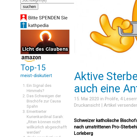
Top-15
Aktive Sterbe
meist-diskutiert
auch eine An
Ein Signal des
Himmels?
Das Schweigen der
15. Mai 2020 in
Prolife
, 4 Lese
Bischöfe zur Causa
Druckansicht
|
Artikel versende
Spahn
Emeritierter
Kurienkardinal Sarah:
Schweizer katholische Bischof
„Riten können nicht
nach umstrittenen Pro-Sterbeh
willkürlich abgeschafft
werden“
Lorleberg