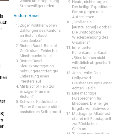
wollen über Begleitung
Heute, nicht morgen!
Sterbewilliger reden
Der heilige Expeditus –
Patron gegen das
Bistum Basel
ls
Aufschieben
auch
„Größer als
Zuger Politiker wollen
[australischer] Football:
er
Zahlungen des Kantons
Die unstoppbare
an Bistum Basel
Wiederbelebung des
‚überdenken’
Glaubens“
Bistum Basel: Bischof
Emeritierter
Gmür räumt Fehler bei
Kurienkardinal Sarah:
Missbrauchsfall ein
„Riten können nicht
Bistum Basel:
willkürlich abgeschafft
t
Kleruskongregation
werden“
hebt ungerechtfertigte
Joan Leslie: Das
Entlassung eines
chen
Hollywood-
Priesters auf
Glaubenszeugnis einer
Mit Bischof Felix zur
echten Heldin
einzigen Pfarrei im
Eine mächtige
Bistum?
Fürsprecherin für
ter
Schweiz: Katholischer
Ehepaare: Die heilige
Pfarrer Sabo unterstützt
Birgitta von Schweden
assistierten Selbstmord
8).
Medjugorje: Mladifest
startet mit Papstappell
rs
zur Rückkehr zu
er
Christus
'Du hast mir den Weg