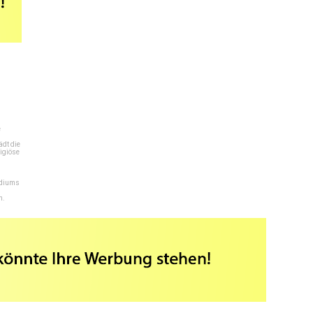
e
dt die
igiöse
ediums
n.