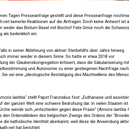
reren Tagen Presseanfrage gestellt und diese Presseanfrage nochma
ath.net keinerlei Reaktionen auf die Anfragen. Doch keine Antwort ist 
en weder das Bistum Basel mit Bischof Felix Gmür noch die Schweiz
als bedenklich ein.
falls in seiner Ablehnung von aktiver Sterbehilfe über Jahre hinweg
sich immer wieder in diesem Sinne. So hatte er etwa 2018 vor
ng der Glaubenskongregation kritisiert, dass die Säkularisierung mi
lbstbestimmung und Autonomie zu einer gestiegenen Nachfrage nach
be. Sie sei eine „ideologische Bestätigung des Machtwillens des Mens
ris laetitia“ stellt Papst Franziskus fest: „Euthanasie und assistier
 auf der ganzen Welt eine schwere Bedrohung dar. In vielen Staaten ist
 Kirche wende sich „entschieden gegen diese Praxis“ (Amoris laetitia 4
us den Ordenskliniken des belgischen Zweigs des Ordens der "Broede
e die katholische Identität aberkannt, weil diese die Anwendung aktiv
kath.net hat berichtet.