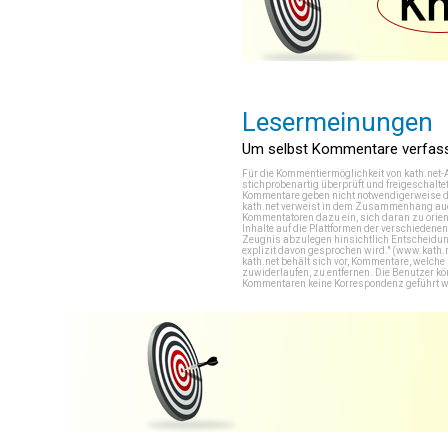
Lesermeinungen
Um selbst Kommentare verfasse
Für die Kommentiermöglichkeit von kath.net-
stichprobenartig überprüft und freigeschalte
Kommentare geben nicht notwendigerweise di
kath.net verweist in dem Zusammenhang auch
Kommentatoren dazu ein, sich daran zu orien
Inhalte auf die Plattformen der verschieden
Zeugnis abzulegen hinsichtlich Entscheidung
explizit davon gesprochen wird." (
www.kath.
kath.net behält sich vor, Kommentare, welch
zuwiderlaufen, zu entfernen. Die Benutzer k
Kommentaren keine Korrespondenz geführt werd