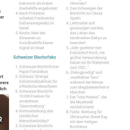
bekommt als Erstes
Himmels?
Sterbehilfe angeboten!
Das Schweigen der
m
Nach Protesten
Bischöfe zur Causa
rer
scheitert Frankreichs
Spahn
Euthanasiegesetz im
Leihmutter soll
Senat
gezwungen werden,
Kirche: Nein der
das Leben des
Slowenen zu
herzkranken Babys zu
Suizidbeihilfe klares
beenden!
Signal an Staat
„Sehr geehrter Herr
Erzbischof Koch, mit
Schweizer Bischofsko
großer Verwunderung
haben wir Ihr Statement
Schweizer Bischöfe bei
zum CSD…“
Papst Franziskus
‚Dialogpredigt‘ und
rt
Schweiz: Strenge
‚meditativer Tanz’
Schutzmaßnahmen für
hrere
während der Messe
öffentliche Messfeiern
zum Magdalenenfest in
ich.
Schweizer Bischöfe:
München
10.000 Franken für
Der "rote Priester", der
umstrittene
die Musikwelt
'Seenotrettung'
revolutionierte
Kriminalisierung des
Fulda: Werbung für
christlichen
Christopher Street Day
Menschenbildes?
mit dem heiligen
Schweizer Bischöfe
Bonifatius