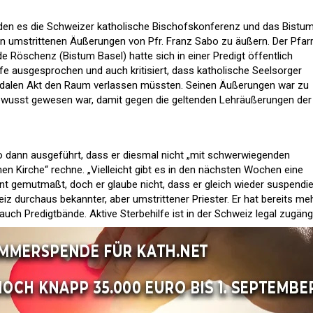
inden es die Schweizer katholische Bischofskonferenz und das Bistu
den umstrittenen Äußerungen von Pfr. Franz Sabo zu äußern. Der Pfar
e Röschenz (Bistum Basel) hatte sich in einer Predigt öffentlich
lfe ausgesprochen und auch kritisiert, dass katholische Seelsorger
idalen Akt den Raum verlassen müssten. Seinen Äußerungen war zu
bewusst gewesen war, damit gegen die geltenden Lehräußerungen der
o dann ausgeführt, dass er diesmal nicht „mit schwerwiegenden
en Kirche“ rechne. „Vielleicht gibt es in den nächsten Wochen eine
nt gemutmaßt, doch er glaube nicht, dass er gleich wieder suspendie
eiz durchaus bekannter, aber umstrittener Priester. Er hat bereits me
auch Predigtbände. Aktive Sterbehilfe ist in der Schweiz legal zugängl