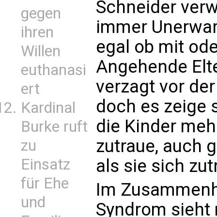
Schneider verw
gegen
immer Unerwart
ihren
egal ob mit od
Willen
Angehende Elte
euthanasi
verzagt vor der
ert
doch es zeige s
Kardinal
die Kinder meh
Burke ruft
zutraue, auch 
zu
als sie sich zu
Einsatz
für Ehe
Im Zusammenh
und
Syndrom sieht