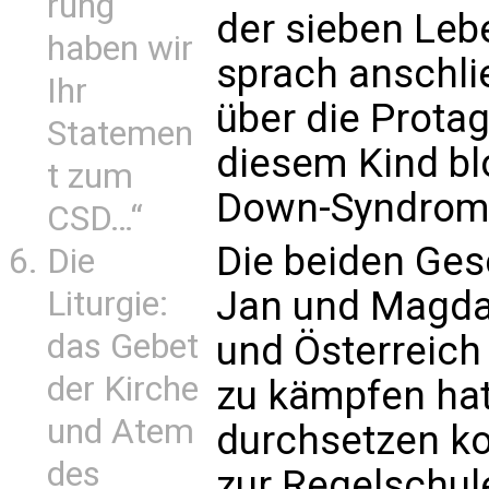
rung
der sieben Leb
haben wir
sprach anschl
Ihr
über die Protag
Statemen
diesem Kind bl
t zum
Down-Syndrom 
CSD…“
Die beiden Ges
Die
Jan und Magdal
Liturgie:
das Gebet
und Österreich
der Kirche
zu kämpfen hat
und Atem
durchsetzen ko
des
zur Regelschul