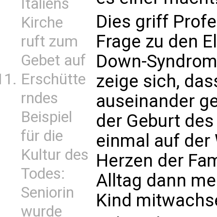
Italiens
Dies griff Prof
Kirche
Frage zu den E
ruft zum
Down-Syndrom 
Gebet auf
Erschütte
zeige sich, da
rndes
auseinander ge
Beispiel
der Geburt des 
für die
einmal auf der 
Kultur des
Herzen der Fami
Todes:
Alltag dann mei
Seniorin
Kind mitwachs
wurde