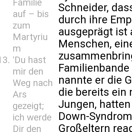
Familie
Schneider, dass
auf – bis
durch ihre Empa
zum
ausgeprägt ist a
Martyriu
Menschen, eine
m
zusammenbring
'Du hast
Familienbande 
mir den
nannte er die 
Weg nach
die bereits ein 
Ars
Jungen, hatten
gezeigt;
Down-Syndrom 
ich werde
Großeltern rea
Dir den