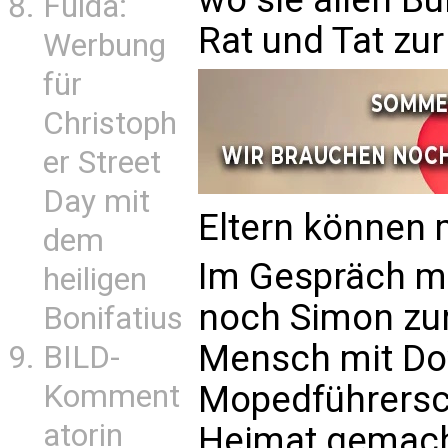
Fulda:
Rat und Tat zur
Werbung
für
Christoph
er Street
Day mit
Eltern können 
dem
Im Gespräch m
heiligen
noch Simon zur 
Bonifatius
Mensch mit Do
BILD-
Mopedführersch
Komment
atorin
Heimat gemacht