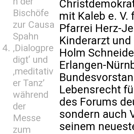
n der
Christdemokrat
Bischöfe
mit Kaleb e. V.
zur Causa
Pfarrei Herz-Je
Spahn
Kinderarzt und
‚Dialogpre
Holm Schneider
digt‘ und
Erlangen-Nürnbe
‚meditativ
Bundesvorstand
er Tanz’
Lebensrecht für
während
des Forums deu
der
sondern auch V
Messe
seinem neueste
zum