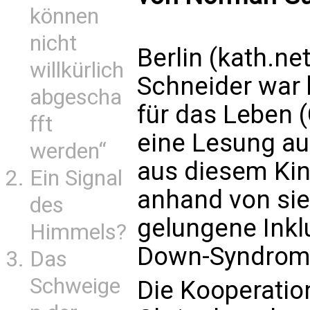
können
nicht
Berlin (kath.ne
willkürlich
Schneider war 
abgescha
für das Leben 
fft
eine Lesung au
werden“
aus diesem Kin
Ein Signal
anhand von sie
des
gelungene Ink
Himmels?
Down-Syndrom d
Das
Schweige
Die Kooperatio