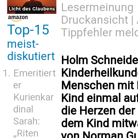
Lesermeinung
Druckansicht
|
Top-15
Tippfehler mel
meist-
diskutiert
Holm Schneider
Kinderheilkund
Emeritiert
Menschen mit 
er
Kind einmal auf
Kurienkar
dinal
die Herzen der 
Sarah:
dem Kind mitwa
„Riten
von Norman G