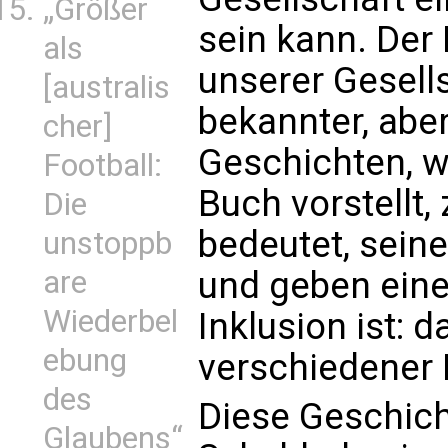
„Größer
sein kann. Der 
als
unserer Gesell
[australis
bekannter, aber
cher]
Geschichten, w
Football:
Buch vorstellt,
Die
bedeutet, sein
unstoppb
und geben eine
are
Wiederbel
Inklusion ist: 
ebung
verschiedener
des
Diese Geschic
Glaubens“