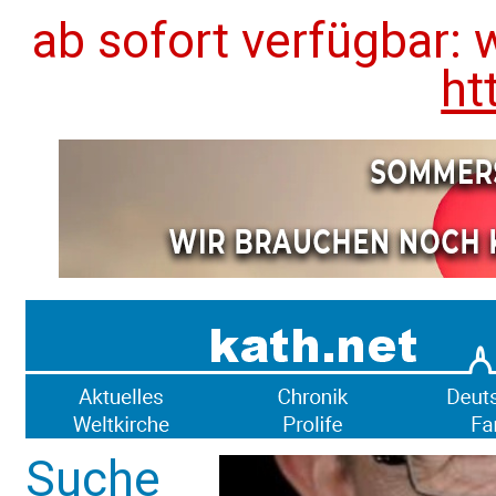
ab sofort verfügbar: 
ht
Suche