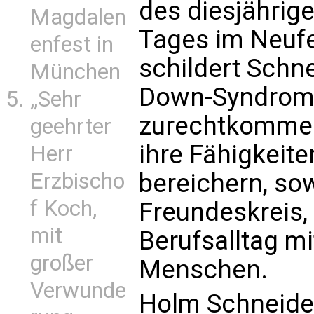
des diesjähri
Magdalen
Tages im Neufe
enfest in
schildert Schn
München
Down-Syndrom 
„Sehr
zurechtkommen
geehrter
ihre Fähigkeite
Herr
bereichern, so
Erzbischo
f Koch,
Freundeskreis,
mit
Berufsalltag m
großer
Menschen.
Verwunde
Holm Schneider