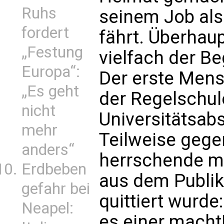
Ruhs
seinem Job als
fordert
fährt. Überhau
„Festung
vielfach der Beg
Europa“:
Der erste Men
„Es geht
der Regelschul
nicht
Universitätsabs
mehr
Teilweise gegen
anders“
herrschende m
Erdbeben
aus dem Publi
gefahr bei
quittiert wurde: 
Neapel:
es einer macht!