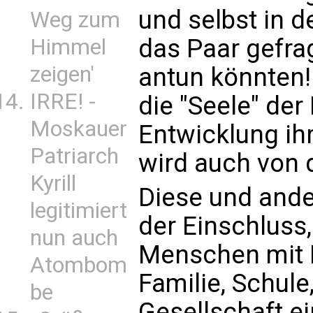
und selbst in 
Weg zum
das Paar gefrag
Himmel
zeigen'
antun könnten!
IRRE! -
die "Seele" der 
Moskauer
Entwicklung ih
Patriarch
wird auch von d
Kyrill
Diese und ande
legitimiert
der Einschluss,
nun auch
Menschen mit 
Atombom
Familie, Schule
be
Gesellschaft ei