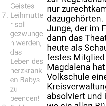
Geistes
nur zurechtkam
Leihmutte
dazugehörten. 
r soll
Junge, der im F
gezwunge
dann das Theate
n werden,
heute als Scha
das
festes Mitglie
Leben des
Magdalena hat
herzkrank
Volkschule ein
en Babys
Kreisverwaltun
zu
absolviert und i
beenden!
wo sie allen B