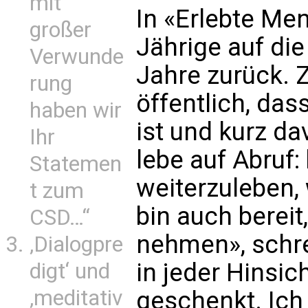
mit
In «Erlebte Men
großer
Jährige auf di
Verwunde
Jahre zurück. 
rung
öffentlich, das
haben wir
ist und kurz da
Ihr
lebe auf Abruf:
Statemen
weiterzuleben, 
t zum
bin auch bereit
CSD…“
nehmen», schre
‚Dialogpre
in jeder Hinsic
digt‘ und
‚meditativ
geschenkt. Ich