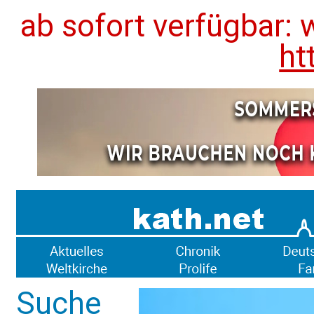
ab sofort verfügbar: 
ht
Suche