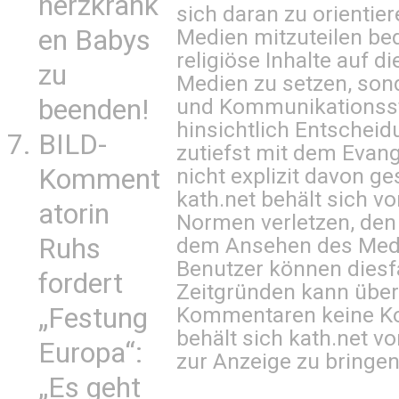
herzkrank
sich daran zu orientie
Medien mitzuteilen be
en Babys
religiöse Inhalte auf 
zu
Medien zu setzen, sond
und Kommunikationsst
beenden!
hinsichtlich Entscheid
BILD-
zutiefst mit dem Eva
nicht explizit davon ge
Komment
kath.net behält sich v
atorin
Normen verletzen, den
dem Ansehen des Mediu
Ruhs
Benutzer können diesfa
fordert
Zeitgründen kann über
Kommentaren keine Ko
„Festung
behält sich kath.net vo
Europa“:
zur Anzeige zu bringen
„Es geht