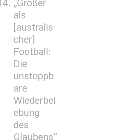
„Größer
als
[australis
cher]
Football:
Die
unstoppb
are
Wiederbel
ebung
des
Glaubens“