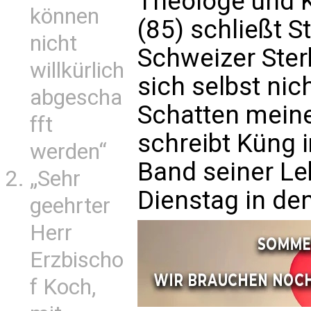
Theologe und K
können
(85) schließt S
nicht
Schweizer Ster
willkürlich
sich selbst nich
abgescha
Schatten meiner
fft
schreibt Küng 
werden“
Band seiner Le
„Sehr
Dienstag in de
geehrter
Herr
Erzbischo
f Koch,