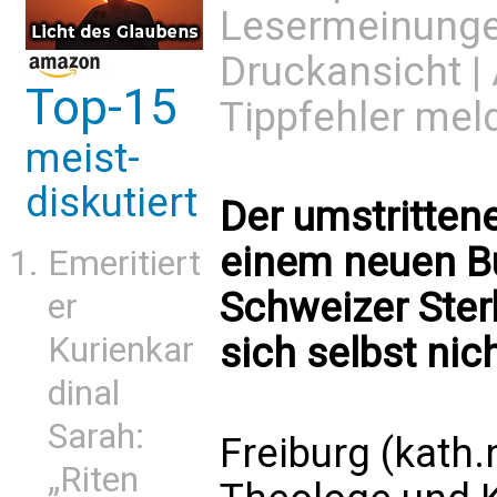
Lesermeinung
Druckansicht
|
Top-15
Tippfehler mel
meist-
diskutiert
Der umstrittene
einem neuen Bu
Emeritiert
Schweizer Ster
er
sich selbst nic
Kurienkar
dinal
Sarah:
Freiburg (kath
„Riten