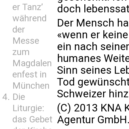
er Tanz’
doch lebenssat
während
Der Mensch hab
der
«wenn er keine
Messe
ein nach seine
zum
humanes Weiter
Magdalen
Sinn seines Leb
enfest in
Tod gewünscht 
München
Schweizer hinz
Die
(C) 2013 KNA K
Liturgie:
Agentur GmbH. 
das Gebet