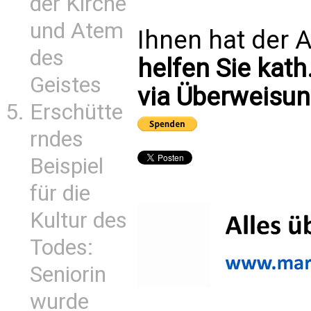
der Kirche
und Atem
Ihnen hat der A
des
helfen Sie kath
Geistes
via Überweisun
Erschütte
rndes
Beispiel
für die
Kultur des
Todes:
Seniorin
wurde