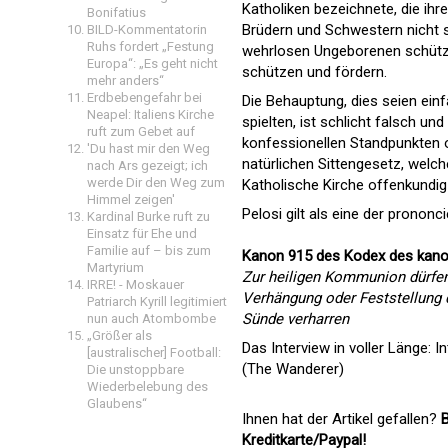
Katholiken bezeichnete, die ih
Bonifatius
Brüdern und Schwestern nicht s
BILD-Kommentatorin
Ruhs fordert „Festung
wehrlosen Ungeborenen schützen
Europa“: „Es geht nicht
schützen und fördern.
mehr anders“
Erdbebengefahr bei
Die Behauptung, dies seien einf
Neapel: Italiens Kirche
spielten, ist schlicht falsch un
ruft zum Gebet auf
konfessionellen Standpunkten o
'Du hast mir den Weg
natürlichen Sittengesetz, wel
nach Ars gezeigt; ich
werde Dir den Weg zum
Katholische Kirche offenkundig e
Himmel zeigen'
Pelosi gilt als eine der prono
Kardinal Burke ruft zu
Einsatz für Ehe und
Familie auf – bis zum
Kanon 915 des Kodex des kano
Martyrium
Zur heiligen Kommunion dürfe
IRRE! - Moskauer
Verhängung oder Feststellung d
Patriarch Kyrill legitimiert
Sünde verharren
nun auch Atombombe
„Größer als
Das Interview in voller Länge:
I
[australischer] Football:
(The Wanderer)
Die unstoppbare
Wiederbelebung des
Glaubens“
Ihnen hat der Artikel gefallen?
B
Kreditkarte/Paypal!