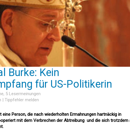
l Burke: Kein
mpfang für US-Politikerin
he
, 5 Lesermeinungen
n
|
Tippfehler melden
st eine Person, die nach wiederholten Ermahnungen hartnäckig in
ooperiert mit dem Verbrechen der Abtreibung  und die sich trotzdem 
.