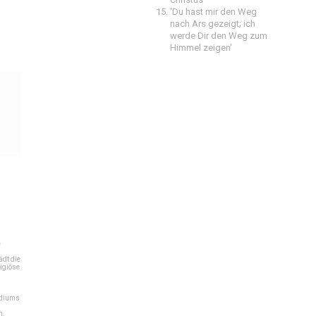
'Du hast mir den Weg
nach Ars gezeigt; ich
werde Dir den Weg zum
Himmel zeigen'
e
dt die
igiöse
ediums
n.