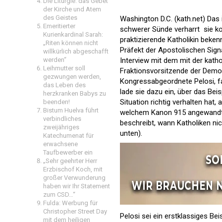
Die Liturgie: das Gebet
der Kirche und Atem
des Geistes
Washington D.C. (kath.net) Das
Emeritierter
schwerer Sünde verharrt  sie k
Kurienkardinal Sarah:
praktizierende Katholikin beken
„Riten können nicht
Präfekt der Apostolischen Signa
willkürlich abgeschafft
Interview mit dem mit der katho
werden“
Leihmutter soll
Fraktionsvorsitzende der Demo
gezwungen werden,
Kongressabgeordnete Pelosi, fal
das Leben des
lade sie dazu ein, über das Bei
herzkranken Babys zu
Situation richtig verhalten hat, 
beenden!
Bistum Huelva führt
welchem Kanon 915 angewandt 
verbindliches
beschreibt, wann Katholiken 
zweijähriges
unten).
Katechumenat für
erwachsene
Taufbewerber ein
„Sehr geehrter Herr
Erzbischof Koch, mit
großer Verwunderung
haben wir Ihr Statement
zum CSD…“
Fulda: Werbung für
Christopher Street Day
Pelosi sei ein erstklassiges Be
mit dem heiligen