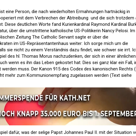
 ist eine Person, die nach wiederholten Ermahnungen hartnäckig in
ooperiert mit dem Verbrechen der Abtreibung  und die sich trotzdem 
nt. Diese deutlichen Worte fand Kurienkardinal Raymond Kardinal Bur
tur, über die umstrittene katholische US-Politikerin Nancy Pelosi. Im
lischen Zeitung The Catholic Servant sagte er über die
kraten im US-Repräsentantenhaus weiter: Ich sorge mich um die
ls sie nicht zu einem Verständnis dazu findet, wie schwer sie irrt. I
spiel des hl. Thomas Morus nachzudenken, der sich in einer ähnlichen
auch wenn es ihn das Leben gekostet hat. Dies sei ganz klar ein Fall, i
werden muss. Der Kanon 915 des Codex des kanonischen Rechts (
nicht mehr zum Kommunionempfang zugelassen werden (Text siehe
ispiel dafür, was der selige Papst Johannes Paul II. mit der Situation 