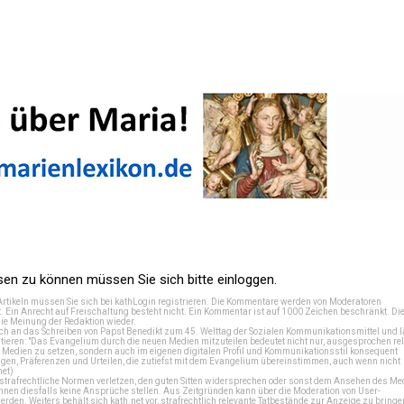
n zu können müssen Sie sich bitte einloggen.
Artikeln müssen Sie sich bei
kathLogin registrieren
. Die Kommentare werden von Moderatoren
t. Ein Anrecht auf Freischaltung besteht nicht. Ein Kommentar ist auf 1000 Zeichen beschränkt. Di
e Meinung der Redaktion wieder.
 an das Schreiben von Papst Benedikt zum 45. Welttag der Sozialen Kommunikationsmittel und lä
tieren: "Das Evangelium durch die neuen Medien mitzuteilen bedeutet nicht nur, ausgesprochen rel
en Medien zu setzen, sondern auch im eigenen digitalen Profil und Kommunikationsstil konsequent
en, Präferenzen und Urteilen, die zutiefst mit dem Evangelium übereinstimmen, auch wenn nicht
net
)
e strafrechtliche Normen verletzen, den guten Sitten widersprechen oder sonst dem Ansehen des M
önnen diesfalls keine Ansprüche stellen. Aus Zeitgründen kann über die Moderation von User-
en. Weiters behält sich kath.net vor, strafrechtlich relevante Tatbestände zur Anzeige zu bringe