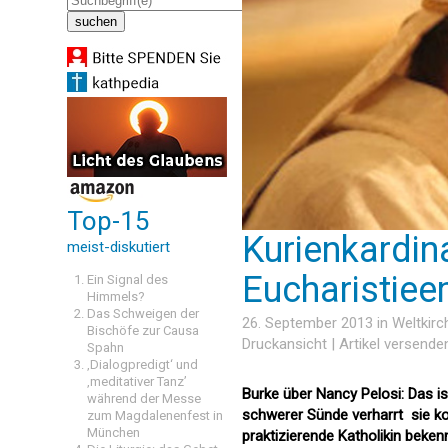
Top-15
Kurienkardina
meist-diskutiert
Eucharistiee
Ein Signal des
Himmels?
Das Schweigen der
26. September 2013 in
Weltkirc
Bischöfe zur Causa
Druckansicht
|
Artikel versende
Spahn
‚Dialogpredigt‘ und
‚meditativer Tanz’
Burke über Nancy Pelosi: Das i
während der Messe
schwerer Sünde verharrt  sie k
zum Magdalenenfest in
München
praktizierende Katholikin bekennt