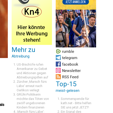
Mehr zu
Abtreibung
US-Bischöfe rufen
Amerikaner zu Gebet
und Aktionen gegen
Abtreibungspillen auf
Zürcher ‚Marsch fürs
Top-15
Läbe‘ erneut nach
Oerlikon verlegt
meist-gelesen
GRÜN-Politikerin
möchte das Töten von
Sommerspende für
zwölf ungeborenen
kath.net - Bitte helfen
als
Kindern finanzieren
SIE uns jetzt JETZT!
‚Marsch fürs Läbe‘:
Ein Signal des