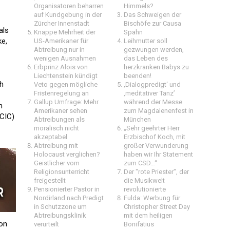
Organisatoren beharren
Himmels?
auf Kundgebung in der
Das Schweigen der
Zürcher Innenstadt
Bischöfe zur Causa
als
Knappe Mehrheit der
Spahn
ke,
US-Amerikaner für
Leihmutter soll
Abtreibung nur in
gezwungen werden,
wenigen Ausnahmen
das Leben des
Erbprinz Alois von
herzkranken Babys zu
Liechtenstein kündigt
beenden!
ch
Veto gegen mögliche
‚Dialogpredigt‘ und
Fristenregelung an
‚meditativer Tanz’
Gallup Umfrage: Mehr
während der Messe
n
Amerikaner sehen
zum Magdalenenfest in
CIC)
Abtreibungen als
München
moralisch nicht
„Sehr geehrter Herr
akzeptabel
Erzbischof Koch, mit
Abtreibung mit
großer Verwunderung
Holocaust verglichen?
haben wir Ihr Statement
Geistlicher vom
zum CSD…“
Religionsunterricht
Der "rote Priester", der
freigestellt
die Musikwelt
Pensionierter Pastor in
revolutionierte
Nordirland nach Predigt
Fulda: Werbung für
in Schutzzone um
Christopher Street Day
Abtreibungsklinik
mit dem heiligen
von
verurteilt
Bonifatius