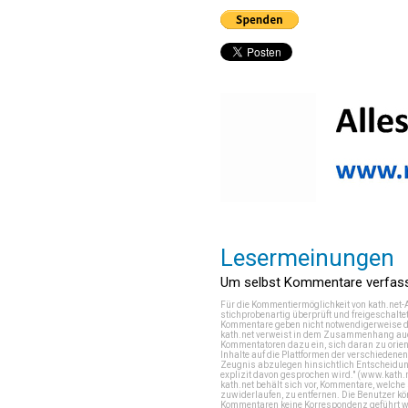
Lesermeinungen
Um selbst Kommentare verfasse
Für die Kommentiermöglichkeit von kath.net-
stichprobenartig überprüft und freigeschalte
Kommentare geben nicht notwendigerweise di
kath.net verweist in dem Zusammenhang auch
Kommentatoren dazu ein, sich daran zu orien
Inhalte auf die Plattformen der verschieden
Zeugnis abzulegen hinsichtlich Entscheidung
explizit davon gesprochen wird." (
www.kath.
kath.net behält sich vor, Kommentare, welch
zuwiderlaufen, zu entfernen. Die Benutzer k
Kommentaren keine Korrespondenz geführt werd