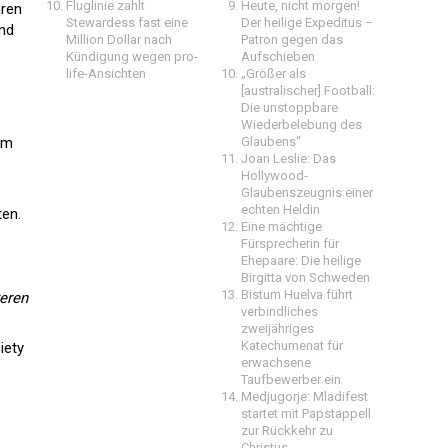
Fluglinie zahlt
Heute, nicht morgen!
hren
Stewardess fast eine
Der heilige Expeditus –
und
Million Dollar nach
Patron gegen das
Kündigung wegen pro-
Aufschieben
life-Ansichten
„Größer als
[australischer] Football:
Die unstoppbare
Wiederbelebung des
um
Glaubens“
Joan Leslie: Das
Hollywood-
Glaubenszeugnis einer
echten Heldin
ten.
Eine mächtige
Fürsprecherin für
Ehepaare: Die heilige
Birgitta von Schweden
Bistum Huelva führt
weren
verbindliches
zweijähriges
Katechumenat für
iety
erwachsene
Taufbewerber ein
Medjugorje: Mladifest
startet mit Papstappell
zur Rückkehr zu
Christus