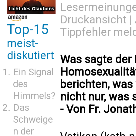
Lesermeinung
Druckansicht
|
Top-15
Tippfehler mel
meist-
diskutiert
Was sagte der 
Homosexualität
Ein Signal
berichten, was
des
nicht nur, was
Himmels?
Das
- Von Fr. Jona
Schweige
n der