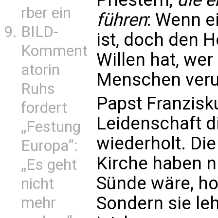
rber ein
führen
: Wenn 
BILD-
ist, doch den 
Komment
Willen hat, wer
atorin
Menschen verur
Ruhs
Papst Franzisku
fordert
Leidenschaft d
„Festung
wiederholt. Die
Europa“:
Kirche haben ni
„Es geht
Sünde wäre, h
nicht
Sondern sie le
mehr