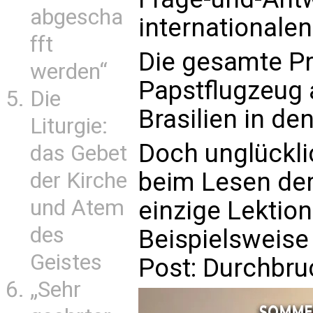
abgescha
internationale
fft
Die gesamte P
werden“
Papstflugzeug
Die
Brasilien in de
Liturgie:
Doch unglückl
das Gebet
beim Lesen der
der Kirche
und Atem
einzige Lektion
des
Beispielsweise 
Geistes
Post: Durchbr
„Sehr