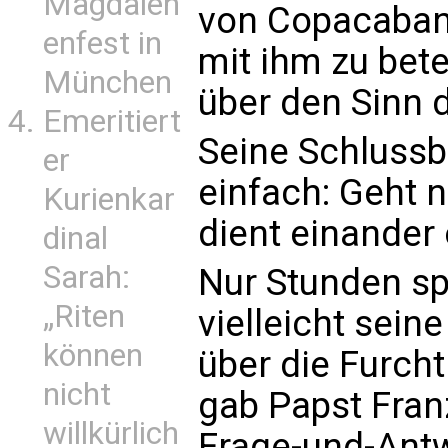
Magdalen
von Copacaban
enfest in
mit ihm zu bet
München
über den Sinn 
Emeritiert
Seine Schlussb
er
einfach: Geht 
Kurienkar
dient einander
dinal
Sarah:
Nur Stunden sp
„Riten
vielleicht sein
können
über die Furch
nicht
gab Papst Fran
willkürlich
Frage-und-Ant