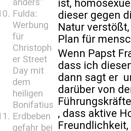
ist, homosexuel
anders“
Fulda:
dieser gegen d
Werbung
Natur verstößt
für
Plan für mensch
Christoph
Wenn Papst Fran
er Street
dass ich diesen
Day mit
dann sagt er  
dem
darüber von de
heiligen
Führungskräfte
Bonifatius
, dass aktive 
Erdbeben
Freundlichkeit
gefahr bei