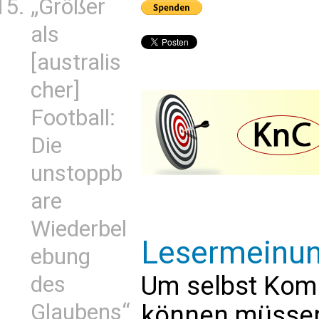
„Größer
als
[australis
cher]
Football:
Die
unstoppb
are
Wiederbel
Lesermeinu
ebung
Um selbst Kom
des
Glaubens“
können müssen 