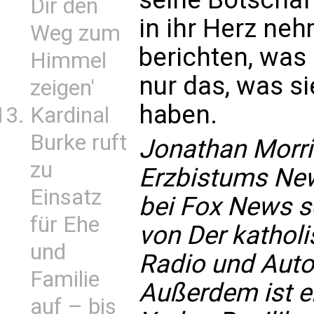
Dir den
in ihr Herz ne
Weg zum
berichten, was 
Himmel
nur das, was s
zeigen'
haben.
Kardinal
Burke ruft
Jonathan Morris
zu
Erzbistums New 
Einsatz
bei Fox News
für Ehe
von Der kathol
und
Radio und Auto
Familie
Außerdem ist er
auf – bis