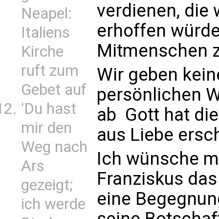
verdienen, die
Neapel:
erhoffen würde
Italiens
Mitmenschen z
Kirche
ruft zum
Wir geben keine
Gebet auf
persönlichen 
'Du hast
ab  Gott hat d
mir den
aus Liebe ersc
Weg nach
Ich wünsche mi
Ars
Franziskus das
gezeigt;
eine Begegnung
ich werde
seine Botschaf