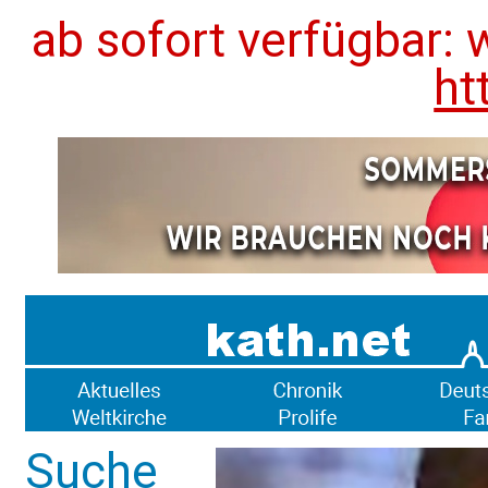
ab sofort verfügbar: 
ht
Suche