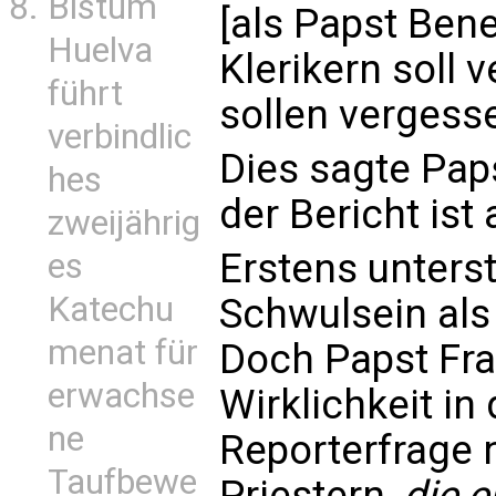
Bistum
[als Papst Ben
Huelva
Klerikern soll
führt
sollen vergess
verbindlic
Dies sagte Paps
hes
der Bericht ist 
zweijährig
Erstens unterst
es
Katechu
Schwulsein als 
menat für
Doch Papst Fra
erwachse
Wirklichkeit in
ne
Reporterfrage
Taufbewe
Priestern,
die e