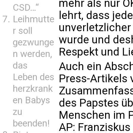
mehr als nur O
CSD…“
lehrt, dass jed
Leihmutte
unverletzliche
r soll
wurde und des
gezwunge
Respekt und Li
n werden,
Auch ein Absch
das
Leben des
Press-Artikels 
herzkrank
Zusammenfass
en Babys
des Papstes ü
zu
Menschen im Pr
beenden!
AP: Franziskus