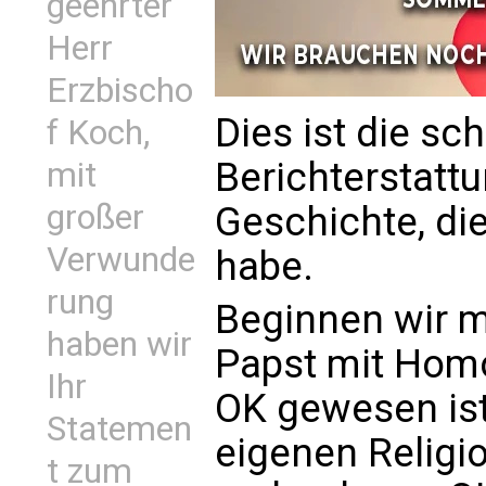
geehrter
Herr
Erzbischo
Dies ist die sc
f Koch,
Berichterstattu
mit
großer
Geschichte, di
Verwunde
habe.
rung
Beginnen wir m
haben wir
Papst mit Hom
Ihr
OK gewesen is
Statemen
eigenen Religi
t zum