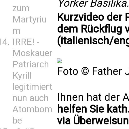
Yorker Basilika
zum
Kurzvideo der 
Martyriu
dem Rückflug 
m
(italienisch/en
IRRE! -
Moskauer
Patriarch
Foto © Father 
Kyrill
legitimiert
Ihnen hat der A
nun auch
helfen Sie kath
Atombom
via Überweisun
be