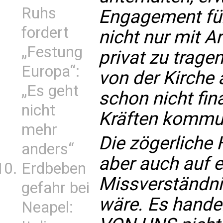
Ruhs
Engagement für
fordert
nicht nur mit A
„Festung
privat zu trage
Europa“:
von der Kirche 
„Es geht
schon nicht fina
nicht
Kräften kommuni
mehr
Die zögerliche
anders“
aber auch auf 
Erdbeben
Missverständni
gefahr bei
wäre. Es handel
Neapel: