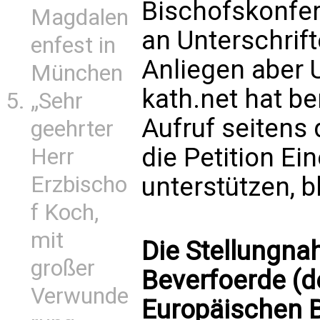
Bischofskonfer
Magdalen
an Unterschrift
enfest in
Anliegen aber 
München
kath.net hat be
„Sehr
Aufruf seitens
geehrter
die Petition Ei
Herr
unterstützen, b
Erzbischo
f Koch,
mit
Die Stellungna
großer
Beverfoerde (d
Verwunde
Europäischen B