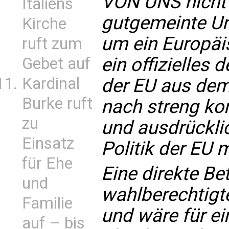
VON UNS nicht
Italiens
gutgemeinte Un
Kirche
um ein Europäi
ruft zum
ein offizielles
Gebet auf
Kardinal
der EU aus dem
Burke ruft
nach streng kon
zu
und ausdrückli
Einsatz
Politik der EU 
für Ehe
Eine direkte Be
und
wahlberechtigt
Familie
und wäre für e
auf – bis