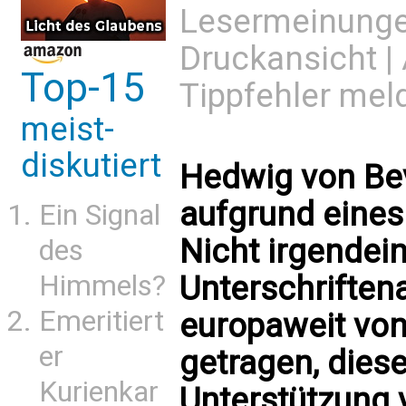
Lesermeinung
Druckansicht
|
Top-15
Tippfehler mel
meist-
diskutiert
Hedwig von Be
aufgrund eines
Ein Signal
Nicht irgende
des
Unterschriftenak
Himmels?
Emeritiert
europaweit von
er
getragen, dies
Kurienkar
Unterstützung 