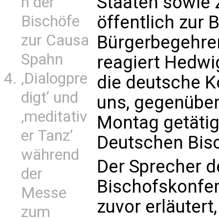
Staaten sowie 
n der
öffentlich zur 
Bischöfe
zur Causa
Bürgerbegehren
Spahn
reagiert Hedwi
‚Dialogpre
die deutsche Ko
digt‘ und
uns, gegenübe
‚meditativ
Montag getäti
er Tanz’
Deutschen Bis
während
Der Sprecher d
der
Bischofskonfer
Messe
zuvor erläutert,
zum