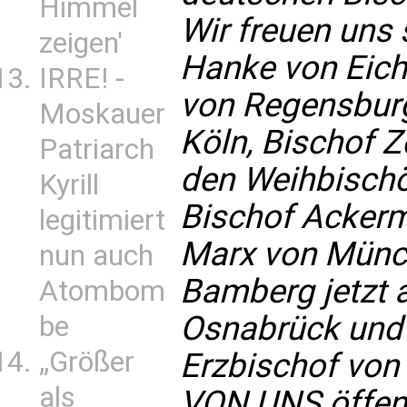
Himmel
Wir freuen uns 
zeigen'
Hanke von Eich
IRRE! -
von Regensburg
Moskauer
Köln, Bischof 
Patriarch
den Weihbischö
Kyrill
Bischof Ackerma
legitimiert
Marx von Münch
nun auch
Bamberg jetzt 
Atombom
Osnabrück und 
be
„Größer
Erzbischof von 
als
VON UNS öffent