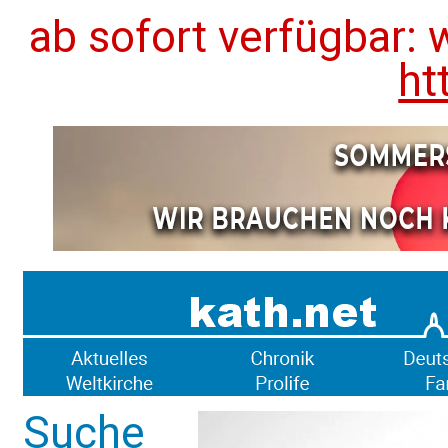
ab sofort verfügbar: 
ht
Suche