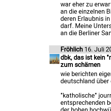
war eher zu erwa
an die einzelnen 
deren Erlaubnis 
darf. Meine Unte
an die Berliner Sa
Fröhlich
16. Juli 
dbk, das ist kein 
zum schämen
wie berichten eige
deutschland über d
"katholische" jour
entsprechenden be
der hohen hochwü