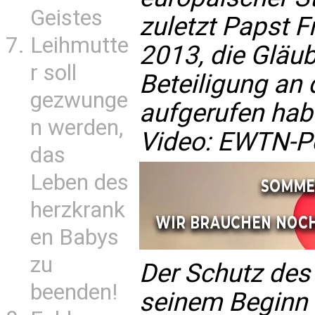
Geistes
zuletzt Papst 
Leihmutte
2013, die Gläub
r soll
Beteiligung an
gezwunge
aufgerufen habe
n werden,
Video:
EWTN-P
das
Leben des
herzkrank
en Babys
zu
Der Schutz des
beenden!
seinem Beginn a