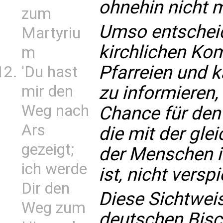
ohnehin nicht 
zum
Umso entscheide
Martyriu
kirchlichen Ko
m
Pfarreien und k
'Du hast
zu informieren,
mir den
Weg nach
Chance für den
Ars
die mit der gle
gezeigt;
der Menschen i
ich werde
ist, nicht verspi
Dir den
Diese Sichtweis
Weg zum
deutschen Bis