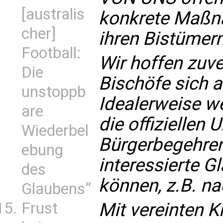
[australis
konkrete Maßna
cher]
ihren Bistümern
Football:
Wir hoffen zuve
Die
Bischöfe sich 
unstoppb
Idealerweise w
are
die offiziellen
Wiederbel
Bürgerbegehrens
ebung
interessierte G
des
können, z.B. n
Glaubens“
Mit vereinten K
Frust