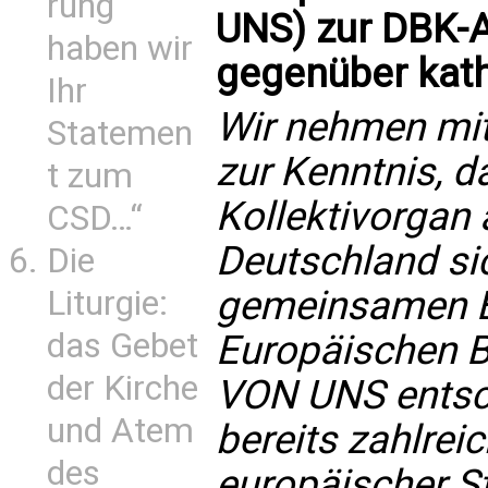
rung
UNS) zur DBK-
haben wir
gegenüber kath
Ihr
Wir nehmen mit
Statemen
zur Kenntnis, d
t zum
Kollektivorgan 
CSD…“
Deutschland sic
Die
gemeinsamen 
Liturgie:
das Gebet
Europäischen 
der Kirche
VON UNS entsc
und Atem
bereits zahlre
des
europäischer S