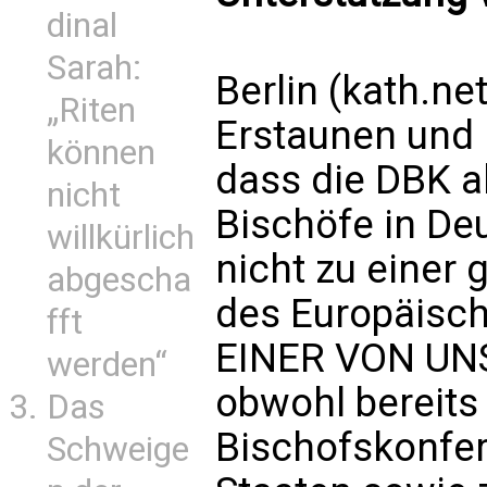
dinal
Sarah:
Berlin (kath.ne
„Riten
Erstaunen und 
können
dass die DBK al
nicht
Bischöfe in De
willkürlich
nicht zu eine
abgescha
des Europäisc
fft
EINER VON UNS
werden“
obwohl bereits
Das
Bischofskonfe
Schweige