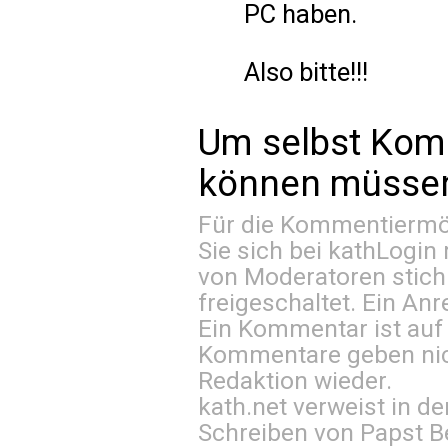
PC haben.
Also bitte!!!
Um selbst Kom
können müssen 
Für die Kommentiermög
Sie sich bei
kathLogin 
von Moderatoren stich
freigeschaltet. Ein Anr
Ein Kommentar ist auf
Kommentare geben nic
Redaktion wieder.
kath.net verweist in
Schreiben von Papst B