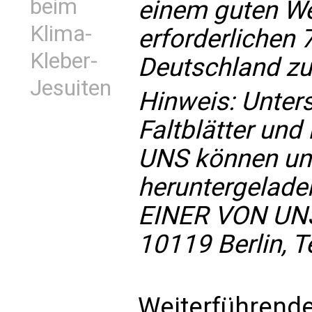
beim
einem guten We
Klima-
erforderlichen 
Kleber-
Deutschland zu
Jesuiten
Hinweis: Unters
Faltblätter und
UNS können un
heruntergeladen
EINER VON UNS,
10119 Berlin, 
Weiterführende