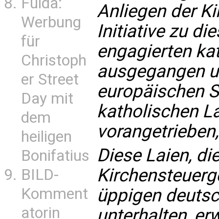
Fulda:
Anliegen der Kir
Werbung
Initiative zu d
für
engagierten ka
Christoph
ausgegangen un
er Street
europäischen S
Day mit
katholischen L
dem
vorangetrieben,
heiligen
Diese Laien, die
Bonifatius
Kirchensteuerg
BILD-
üppigen deutsc
Komment
atorin
unterhalten, er