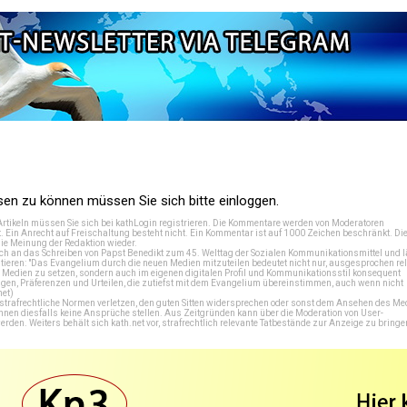
n zu können müssen Sie sich bitte einloggen.
Artikeln müssen Sie sich bei
kathLogin registrieren
. Die Kommentare werden von Moderatoren
t. Ein Anrecht auf Freischaltung besteht nicht. Ein Kommentar ist auf 1000 Zeichen beschränkt. Di
e Meinung der Redaktion wieder.
 an das Schreiben von Papst Benedikt zum 45. Welttag der Sozialen Kommunikationsmittel und lä
tieren: "Das Evangelium durch die neuen Medien mitzuteilen bedeutet nicht nur, ausgesprochen rel
en Medien zu setzen, sondern auch im eigenen digitalen Profil und Kommunikationsstil konsequent
en, Präferenzen und Urteilen, die zutiefst mit dem Evangelium übereinstimmen, auch wenn nicht
net
)
e strafrechtliche Normen verletzen, den guten Sitten widersprechen oder sonst dem Ansehen des M
önnen diesfalls keine Ansprüche stellen. Aus Zeitgründen kann über die Moderation von User-
en. Weiters behält sich kath.net vor, strafrechtlich relevante Tatbestände zur Anzeige zu bringe