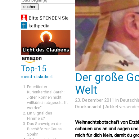
Top-15
Der große Go
meist-diskutiert
Welt
Emeritierter
Kurienkardinal Sarah:
„Riten können nicht
23. Dezember 2011 in
Deutschl
willkürlich abgeschafft
Druckansicht
|
Artikel versende
werden“
Ein Signal des
Himmels?
Weihnachtsbotschaft von Erzbis
Das Schweigen der
schauen uns an und sagen uns:
Bischöfe zur Causa
Spahn
mich für dich klein, damit du gr