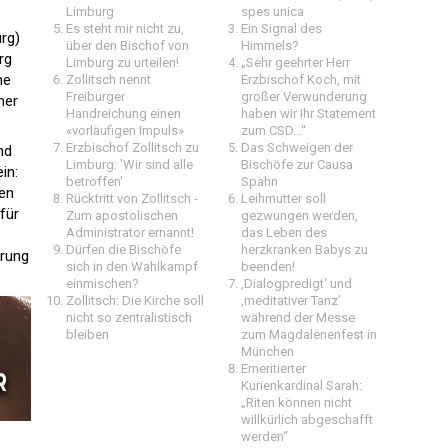
Limburg
spes unica
Es steht mir nicht zu,
Ein Signal des
urg)
über den Bischof von
Himmels?
rg
Limburg zu urteilen!
„Sehr geehrter Herr
ne
Zollitsch nennt
Erzbischof Koch, mit
Freiburger
großer Verwunderung
ner
Handreichung einen
haben wir Ihr Statement
«vorläufigen Impuls»
zum CSD…“
Erzbischof Zollitsch zu
Das Schweigen der
nd
Limburg: 'Wir sind alle
Bischöfe zur Causa
in:
betroffen'
Spahn
uen
Rücktritt von Zollitsch -
Leihmutter soll
für
Zum apostolischen
gezwungen werden,
Administrator ernannt!
das Leben des
Dürfen die Bischöfe
herzkranken Babys zu
hrung
sich in den Wahlkampf
beenden!
einmischen?
‚Dialogpredigt‘ und
Zollitsch: Die Kirche soll
‚meditativer Tanz’
nicht so zentralistisch
während der Messe
bleiben
zum Magdalenenfest in
München
Emeritierter
Kurienkardinal Sarah:
„Riten können nicht
willkürlich abgeschafft
werden“