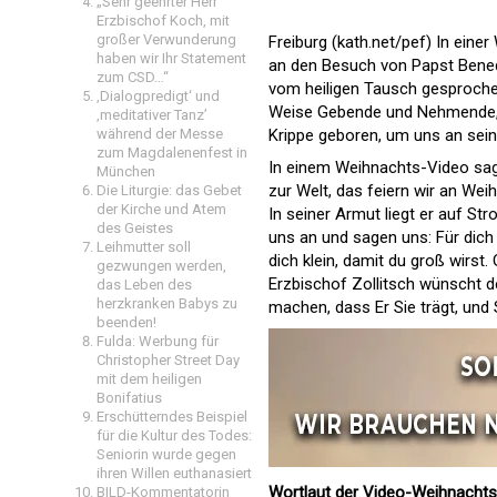
„Sehr geehrter Herr
Erzbischof Koch, mit
großer Verwunderung
Freiburg (kath.net/pef) In eine
haben wir Ihr Statement
an den Besuch von Papst Benedi
zum CSD…“
vom heiligen Tausch gesproch
‚Dialogpredigt‘ und
Weise Gebende und Nehmende, 
‚meditativer Tanz’
Krippe geboren, um uns an sei
während der Messe
zum Magdalenenfest in
In einem Weihnachts-Video sagt
München
zur Welt, das feiern wir an Weih
Die Liturgie: das Gebet
der Kirche und Atem
In seiner Armut liegt er auf S
des Geistes
uns an und sagen uns: Für dich
Leihmutter soll
dich klein, damit du groß wirst
gezwungen werden,
Erzbischof Zollitsch wünscht 
das Leben des
herzkranken Babys zu
machen, dass Er Sie trägt, und S
beenden!
Fulda: Werbung für
Christopher Street Day
mit dem heiligen
Bonifatius
Erschütterndes Beispiel
für die Kultur des Todes:
Seniorin wurde gegen
ihren Willen euthanasiert
Wortlaut der Video-Weihnachtsb
BILD-Kommentatorin