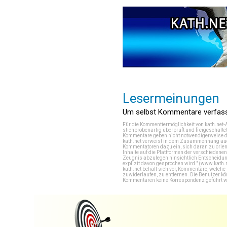
Lesermeinungen
Um selbst Kommentare verfasse
Für die Kommentiermöglichkeit von kath.net-
stichprobenartig überprüft und freigeschalte
Kommentare geben nicht notwendigerweise di
kath.net verweist in dem Zusammenhang auch
Kommentatoren dazu ein, sich daran zu orien
Inhalte auf die Plattformen der verschieden
Zeugnis abzulegen hinsichtlich Entscheidung
explizit davon gesprochen wird." (
www.kath.
kath.net behält sich vor, Kommentare, welch
zuwiderlaufen, zu entfernen. Die Benutzer k
Kommentaren keine Korrespondenz geführt werd