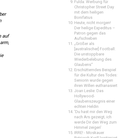
Fulda: Werbung für
Christopher Street Day
mit dem heiligen
ber
Bonifatius
n
Heute, nicht morgen!
Der heilige Expeditus –
Patron gegen das
h auf
Aufschieben
 arm,
„Größer als
[australischer] Football:
Die unstoppbare
ie
Wiederbelebung des
Glaubens“
Erschütterndes Beispiel
für die Kultur des Todes:
Seniorin wurde gegen
ihren Willen euthanasiert
Joan Leslie: Das
Hollywood-
Glaubenszeugnis einer
echten Heldin
'Du hast mir den Weg
nach Ars gezeigt; ich
werde Dir den Weg zum
Himmel zeigen'
IRRE! - Moskauer
Patriarch Kyrill legitimiert