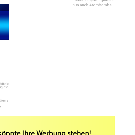
nun auch Atombombe
e
dt die
igiöse
ediums
n.