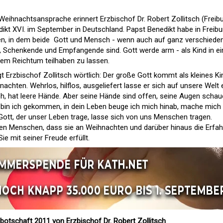
r Weihnachtsansprache erinnert Erzbischof Dr. Robert Zollitsch (Freib
kt XVI. im September in Deutschland. Papst Benedikt habe in Freibu
en, in dem beide  Gott und Mensch - wenn auch auf ganz verschiede
Schenkende und Empfangende sind. Gott werde arm - als Kind in ei
nem Reichtum teilhaben zu lassen.
 Erzbischof Zollitsch wörtlich: Der große Gott kommt als kleines Ki
nachten. Wehrlos, hilflos, ausgeliefert lasse er sich auf unsere Welt e
troh, hat leere Hände. Aber seine Hände sind offen, seine Augen scha
 bin ich gekommen, in dein Leben beuge ich mich hinab, mache mich 
. Gott, der unser Leben trage, lasse sich von uns Menschen tragen.
den Menschen, dass sie an Weihnachten und darüber hinaus die Erfa
ie mit seiner Freude erfüllt.
otschaft 2011 von Erzbischof Dr. Robert Zollitsch