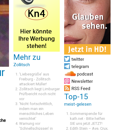
Mehr zu
Zollitsch
ur
'Liebesgrüße' aus
Freiburg - Zollitsch
attackiert Müller!
Zollitsch liegt Limburger
Prüfbericht noch nicht
Top-15
vor
'Nicht fortschrittlich,
meist-gelesen
indem man ein
menschliches Leben
Sommerspende für
vernichtet'
kath.net - Bitte helfen
che
Warnung vor
SIE uns jetzt JETZT!
'Schnellschüssen' in
Edith Stein – Ave, Crux,