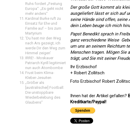
Ruhs fordert „Festung
Der große Gott kommt als klein
Europa“: „Es geht nicht
ausgeliefert lässt er sich auf u
mehr anders“
Kardinal Burke ruft zu
seine Hände sind offen, seine
Einsatz für Ehe und
dein Leben beuge ich mich hina
Familie auf – bis zum
Martyrium
Papst Benedikt sprach in Freib
'Du hast mir den Weg
ganz verschiedene Weise  Ge
nach Ars gezeigt; ich
um uns an seinem Reichtum teil
werde Dir den Weg zum
Menschen tragen. Mögen Sie an
Himmel zeigen'
trägt, und Sie mit seiner Freude 
IRRE! - Moskauer
Patriarch Kyrill legitimiert
Ihr Erzbischof
nun auch Atombombe
+ Robert Zollitsch
Frust beim Klima-
Kleber-Jesuiten
Foto Erzbischof Robert Zollitsc
„Größer als
[australischer] Football:
Die unstoppbare
Ihnen hat der Artikel gefallen?
B
Wiederbelebung des
Kreditkarte/Paypal!
Glaubens“