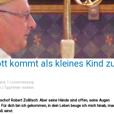
tt kommt als kleines Kind z
and
, 1 Lesermeinung
n
|
Tippfehler melden
chof Robert Zollitsch: Aber seine Hände sind offen, seine Augen
 Für dich bin ich gekommen, in dein Leben beuge ich mich hinab, ma
oß wirst.