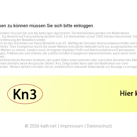
n zu können müssen Sie sich bitte einloggen.
Artikeln müssen Sie sich bei
kathLogin registrieren
. Die Kommentare werden von Moderatoren
t. Ein Anrecht auf Freischaltung besteht nicht. Ein Kommentar ist auf 1000 Zeichen beschränkt. Di
e Meinung der Redaktion wieder.
 an das Schreiben von Papst Benedikt zum 45. Welttag der Sozialen Kommunikationsmittel und lä
tieren: "Das Evangelium durch die neuen Medien mitzuteilen bedeutet nicht nur, ausgesprochen rel
en Medien zu setzen, sondern auch im eigenen digitalen Profil und Kommunikationsstil konsequent
en, Präferenzen und Urteilen, die zutiefst mit dem Evangelium übereinstimmen, auch wenn nicht
net
)
e strafrechtliche Normen verletzen, den guten Sitten widersprechen oder sonst dem Ansehen des M
önnen diesfalls keine Ansprüche stellen. Aus Zeitgründen kann über die Moderation von User-
en. Weiters behält sich kath.net vor, strafrechtlich relevante Tatbestände zur Anzeige zu bringe
© 2026
kath.net
|
Impressum
|
Datenschutz