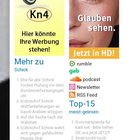
Mehr zu
Schick
Ehe für alle: Schick
fordert Prüfung vor dem
Bundesverfassungsgeri
cht
Erzbischof Schick:
Top-15
Waffenlieferungen an
meist-gelesen
Saudi-Arabien stoppen
Auf der Suche nach der
Sommerspende für
Wahrheit
kath.net - Bitte helfen
Erzbischof Schick wehrt
SIE uns jetzt JETZT!
sich gegen gefälschtes
Streit kocht hoch:
Pegida-Zitat