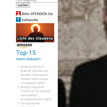
Top-15
meist-diskutiert
Streit kocht hoch:
Braucht die barocke
Basilika Weingarten
wirklich einen neuen
„modernen“ Altar?
Bischof Paprocki:
FSSPX ist "im Grunde
eine weitere
protestantische Sekte"
Ein Signal des