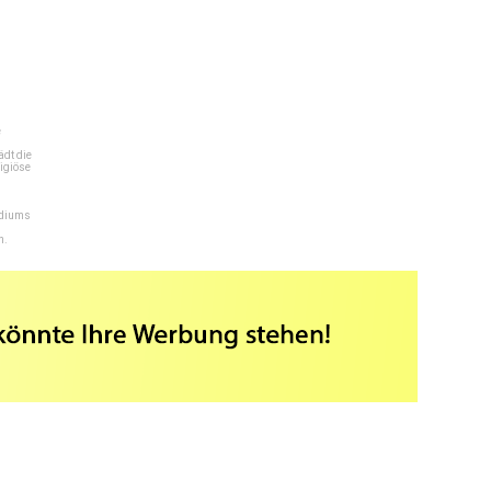
e
dt die
igiöse
ediums
n.