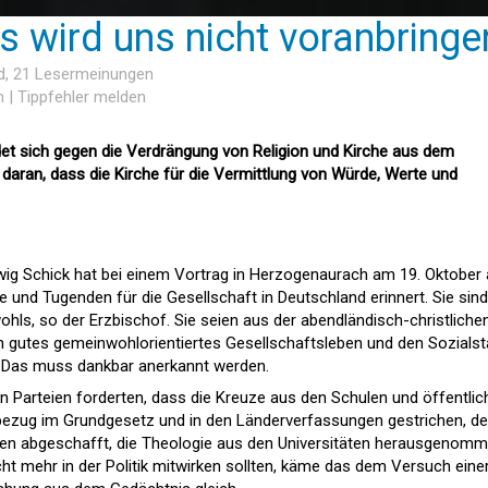
s wird uns nicht voranbringe
d
, 21 Lesermeinungen
n
|
Tippfehler melden
et sich gegen die Verdrängung von Religion und Kirche aus dem
daran, dass die Kirche für die Vermittlung von Würde, Werte und
ig Schick hat bei einem Vortrag in Herzogenaurach am 19. Oktober
und Tugenden für die Gesellschaft in Deutschland erinnert. Sie sind
ls, so der Erzbischof. Sie seien aus der abendländisch-christliche
ein gutes gemeinwohlorientiertes Gesellschaftsleben und den Sozialst
 Das muss dankbar anerkannt werden.
igen Parteien forderten, dass die Kreuze aus den Schulen und öffentli
bezug im Grundgesetz und in den Länderverfassungen gestrichen, de
ulen abgeschafft, die Theologie aus den Universitäten herausgenom
ht mehr in der Politik mitwirken sollten, käme das dem Versuch eine