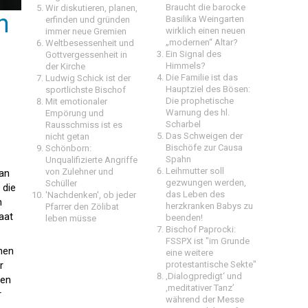
Braucht die barocke
Wir diskutieren, planen,
n
Basilika Weingarten
erfinden und gründen
wirklich einen neuen
immer neue Gremien
„modernen“ Altar?
Weltbesessenheit und
Ein Signal des
Gottvergessenheit in
Himmels?
der Kirche
Die Familie ist das
Ludwig Schick ist der
Hauptziel des Bösen:
sportlichste Bischof
Die prophetische
Mit emotionaler
Warnung des hl.
Empörung und
Scharbel
Rausschmiss ist es
Das Schweigen der
nicht getan
Bischöfe zur Causa
Schönborn:
Spahn
Unqualifizierte Angriffe
Leihmutter soll
von Zulehner und
 an
gezwungen werden,
Schüller
 die
das Leben des
'Nachdenken', ob jeder
n
herzkranken Babys zu
Pfarrer den Zölibat
aat
beenden!
leben müsse
Bischof Paprocki:
FSSPX ist "im Grunde
chen
eine weitere
protestantische Sekte"
r
‚Dialogpredigt‘ und
men
‚meditativer Tanz’
r
während der Messe