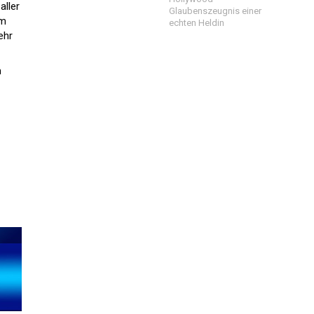
aller
Glaubenszeugnis einer
em
echten Heldin
ehr
m