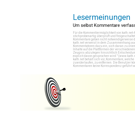
Lesermeinungen
Um selbst Kommentare verfasse
Für die Kommentiermöglichkeit von kath.net-
stichprobenartig überprüft und freigeschalte
Kommentare geben nicht notwendigerweise di
kath.net verweist in dem Zusammenhang auch
Kommentatoren dazu ein, sich daran zu orien
Inhalte auf die Plattformen der verschieden
Zeugnis abzulegen hinsichtlich Entscheidung
explizit davon gesprochen wird." (
www.kath.
kath.net behält sich vor, Kommentare, welch
zuwiderlaufen, zu entfernen. Die Benutzer k
Kommentaren keine Korrespondenz geführt werd