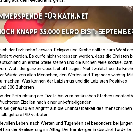
schung aus dem Gedächtnis gleich.
t sich der Erzbischof gewiss. Religion und Kirche sollten zum Wohl de
fördert werden. Es dürfe nicht vergessen werden, dass die Christen b
utschland an erster Stelle stehen und die Kirchen viele soziale, carit
um Wohl der ganzen Gesellschaft tragen. Nicht zuletzt sei die Kirch
der Würde von allen Menschen, den Werten und Tugenden wichtig. Mit
 zu machen! Was können der Laizismus und die Laizisten Positives
rund 300 Zuhörern.
 der Befruchtung der Eizelle bis zum natürlichen Sterben unantastb
uchteten Eizellen nach einer unbefriedigenden
D) sei genauso ein Angriff auf die Unantastbarkeit des menschlichen
halb gehöre PID verboten.
evollen Leben, nach Werten und Tugenden sei besonders bei jungen
ft an der Realisierung im Alltag. Der Bamberger Erzbischof forderte