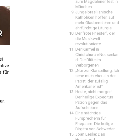
zum Magdalenenfest in
München
Junge brasilianische
Katholiken hoffen auf
mehr Glaubenslehre und
ehrfürchtige Liturgie
Der "rote Priester", der
die Musikwelt
revolutionierte
Der Karmel in
r
Christchurch/Neuseelan
ei
d: Die Blüte im
Verborgenen
ative
„Nur zur Klarstellung: Ich
e für
sehe mich eher als den
Papst, der zufällig
Amerikaner ist“
Heute, nicht morgen!
Der heilige Expeditus –
ar.
Patron gegen das
Aufschieben
Eine mächtige
Fürsprecherin für
Ehepaare: Die heilige
Birgitta von Schweden
Joan Leslie: Das
Hollywood-