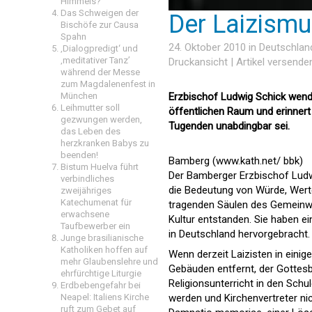
Himmels?
Das Schweigen der
Der Laizismu
Bischöfe zur Causa
Spahn
24. Oktober 2010 in
Deutschlan
‚Dialogpredigt‘ und
‚meditativer Tanz’
Druckansicht
|
Artikel versende
während der Messe
zum Magdalenenfest in
München
Erzbischof Ludwig Schick wend
Leihmutter soll
öffentlichen Raum und erinnert 
gezwungen werden,
Tugenden unabdingbar sei.
das Leben des
herzkranken Babys zu
beenden!
Bamberg (www.kath.net/ bbk)
Bistum Huelva führt
Der Bamberger Erzbischof Ludw
verbindliches
die Bedeutung von Würde, Werte 
zweijähriges
Katechumenat für
tragenden Säulen des Gemeinwoh
erwachsene
Kultur entstanden. Sie haben 
Taufbewerber ein
in Deutschland hervorgebracht.
Junge brasilianische
Katholiken hoffen auf
Wenn derzeit Laizisten in ein
mehr Glaubenslehre und
Gebäuden entfernt, der Gottes
ehrfürchtige Liturgie
Religionsunterricht in den Sch
Erdbebengefahr bei
Neapel: Italiens Kirche
werden und Kirchenvertreter nic
ruft zum Gebet auf