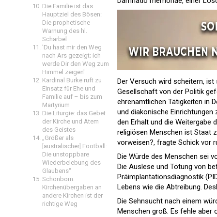
Damnatio memoriae, einer Lö
Die Familie ist das
Hauptziel des Bösen:
Die prophetische
Warnung des hl.
Scharbel
'Du hast mir den Weg
nach Ars gezeigt; ich
werde Dir den Weg zum
Himmel zeigen'
Kardinal Burke ruft zu
Der Versuch wird scheitern, is
Einsatz für Ehe und
Gesellschaft von der Politik ge
Familie auf – bis zum
ehrenamtlichen Tätigkeiten in De
Martyrium
und diakonische Einrichtungen z
Die Liturgie: das Gebet
der Kirche und Atem
den Erhalt und die Weitergabe 
des Geistes
religiösen Menschen ist Staat
„Größer als
vorweisen?, fragte Schick vor 
[australischer] Football:
Die unstoppbare
Die Würde des Menschen sei von
Wiederbelebung des
Die Auslese und Tötung von befr
Glaubens“
Präimplantationsdiagnostik (PI
Schönborn:
Lebens wie die Abtreibung. Des
Kirchenübergaben an
andere Kirchen ist der
Die Sehnsucht nach einem würd
richtige Weg
Menschen groß. Es fehle aber o