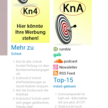
Mehr zu
Schick
Ehe für alle: Schick
fordert Prüfung vor dem
Bundesverfassungsgeri
cht
Erzbischof Schick:
Top-15
Waffenlieferungen an
meist-gelesen
Saudi-Arabien stoppen
Auf der Suche nach der
Sommerspende für
Wahrheit
kath.net - Bitte helfen
Erzbischof Schick wehrt
SIE uns jetzt JETZT!
sich gegen gefälschtes
Streit kocht hoch:
Pegida-Zitat