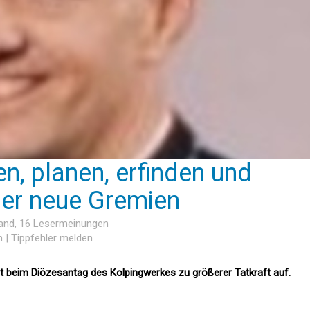
en, planen, erfinden und
er neue Gremien
and
, 16 Lesermeinungen
n
|
Tippfehler melden
t beim Diözesantag des Kolpingwerkes zu größerer Tatkraft auf.