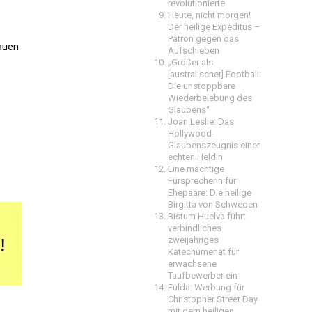
revolutionierte
Heute, nicht morgen!
Der heilige Expeditus –
Patron gegen das
rauen
Aufschieben
„Größer als
[australischer] Football:
Die unstoppbare
Wiederbelebung des
Glaubens“
Joan Leslie: Das
Hollywood-
Glaubenszeugnis einer
echten Heldin
Eine mächtige
Fürsprecherin für
Ehepaare: Die heilige
Birgitta von Schweden
Bistum Huelva führt
verbindliches
zweijähriges
Katechumenat für
erwachsene
Taufbewerber ein
Fulda: Werbung für
Christopher Street Day
mit dem heiligen