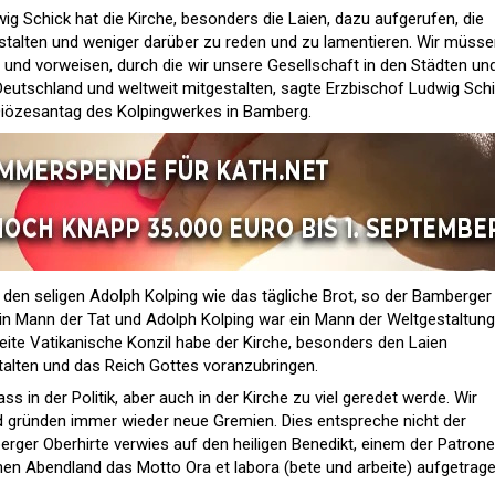
g Schick hat die Kirche, besonders die Laien, dazu aufgerufen, die
estalten und weniger darüber zu reden und zu lamentieren. Wir müss
 und vorweisen, durch die wir unsere Gesellschaft in den Städten un
Deutschland und weltweit mitgestalten, sagte Erzbischof Ludwig Sch
iözesantag des Kolpingwerkes in Bamberg.
den seligen Adolph Kolping wie das tägliche Brot, so der Bamberger
 ein Mann der Tat und Adolph Kolping war ein Mann der Weltgestaltung
eite Vatikanische Konzil habe der Kirche, besonders den Laien
talten und das Reich Gottes voranzubringen.
s in der Politik, aber auch in der Kirche zu viel geredet werde. Wir
nd gründen immer wieder neue Gremien. Dies entspreche nicht der
berger Oberhirte verwies auf den heiligen Benedikt, einem der Patron
en Abendland das Motto Ora et labora (bete und arbeite) aufgetrag