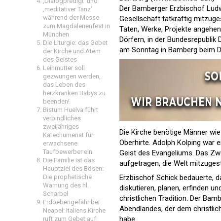
‚Dialogpredigt‘ und
Der Bamberger Erzbischof Ludwi
‚meditativer Tanz’
während der Messe
Gesellschaft tatkräftig mitzug
zum Magdalenenfest in
Taten, Werke, Projekte angehen
München
Dörfern, in der Bundesrepublik 
Die Liturgie: das Gebet
am Sonntag in Bamberg beim D
der Kirche und Atem
des Geistes
Leihmutter soll
gezwungen werden,
das Leben des
herzkranken Babys zu
beenden!
Bistum Huelva führt
verbindliches
zweijähriges
Die Kirche benötige Männer wie 
Katechumenat für
Oberhirte. Adolph Kolping war
erwachsene
Taufbewerber ein
Geist des Evangeliums. Das Zw
Die Familie ist das
aufgetragen, die Welt mitzuges
Hauptziel des Bösen:
Erzbischof Schick bedauerte, das
Die prophetische
Warnung des hl.
diskutieren, planen, erfinden u
Scharbel
christlichen Tradition. Der Bam
Erdbebengefahr bei
Abendlandes, der dem christlich
Neapel: Italiens Kirche
habe.
ruft zum Gebet auf