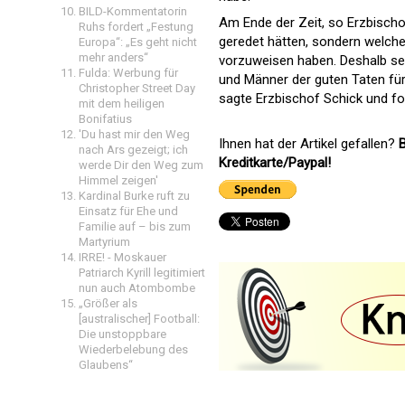
BILD-Kommentatorin
Am Ende der Zeit, so Erzbischof
Ruhs fordert „Festung
geredet hätten, sondern welc
Europa“: „Es geht nicht
mehr anders“
vorzuweisen haben. Deshalb se
Fulda: Werbung für
und Männer der guten Taten fü
Christopher Street Day
sagte Erzbischof Schick und f
mit dem heiligen
Bonifatius
'Du hast mir den Weg
Ihnen hat der Artikel gefallen?
B
nach Ars gezeigt; ich
Kreditkarte/Paypal!
werde Dir den Weg zum
Himmel zeigen'
Kardinal Burke ruft zu
Einsatz für Ehe und
Familie auf – bis zum
Martyrium
IRRE! - Moskauer
Patriarch Kyrill legitimiert
nun auch Atombombe
„Größer als
[australischer] Football:
Die unstoppbare
Wiederbelebung des
Glaubens“