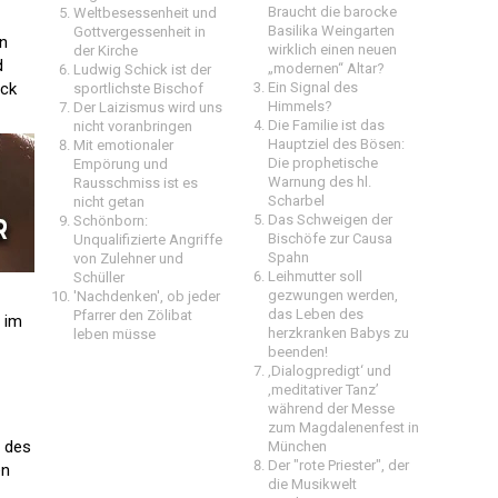
Braucht die barocke
Weltbesessenheit und
Basilika Weingarten
Gottvergessenheit in
en
wirklich einen neuen
der Kirche
d
„modernen“ Altar?
Ludwig Schick ist der
ick
Ein Signal des
sportlichste Bischof
Himmels?
Der Laizismus wird uns
Die Familie ist das
nicht voranbringen
Hauptziel des Bösen:
Mit emotionaler
Die prophetische
Empörung und
Warnung des hl.
Rausschmiss ist es
Scharbel
nicht getan
Das Schweigen der
Schönborn:
Bischöfe zur Causa
Unqualifizierte Angriffe
Spahn
von Zulehner und
Leihmutter soll
Schüller
gezwungen werden,
'Nachdenken', ob jeder
das Leben des
Pfarrer den Zölibat
 im
herzkranken Babys zu
leben müsse
beenden!
‚Dialogpredigt‘ und
‚meditativer Tanz’
während der Messe
zum Magdalenenfest in
e des
München
Der "rote Priester", der
en
die Musikwelt