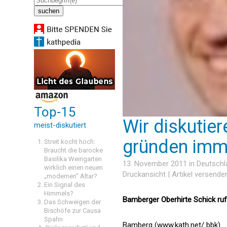
Top-15
Wir diskutier
meist-diskutiert
gründen imm
Streit kocht hoch:
Braucht die barocke
Basilika Weingarten
13. November 2011 in
Deutschl
wirklich einen neuen
Druckansicht
|
Artikel versende
„modernen“ Altar?
Ein Signal des
Himmels?
Bamberger Oberhirte Schick ruf
Das Schweigen der
Bischöfe zur Causa
Spahn
Bamberg (www.kath.net/ bbk)